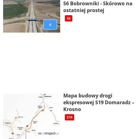
S6 Bobrowniki - Skórowo na
ostatniej prostej
S6
4
Mapa budowy drogi
ekspresowej S19 Domaradz –
Krosno
S19