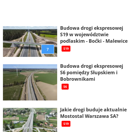
Budowa drogi ekspresowej
S19 w województwie
podlaskim - Boćki - Malewice
7
S19
Budowa drogi ekspresowej
S6 pomiędzy Słupskiem i
Bobrownikami
S6
Jakie drogi buduje aktualnie
Mostostal Warszawa SA?
S19