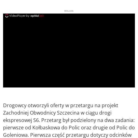
REKLAMA
ad
Drogowcy otworzyli oferty w przetargu na projekt
Zachodniej Obwodnicy Szczecina w ciągu drogi
ekspresowej S6. Przetarg był podzielony na dwa zadania:
pierwsze od Kołbaskowa do Polic oraz drugie od Polic do
Goleniowa. Pierwsza część przetargu dotyczy odcinków