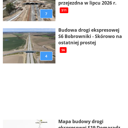
przejezdna w lipcu 2026 r.
S11
7
Budowa drogi ekspresowej
S6 Bobrowniki - Skórowo na
ostatniej prostej
S6
4
Mapa budowy drogi
ekspresowej S19 Domaradz –