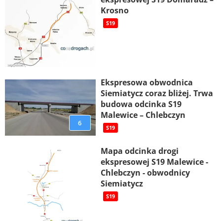
Krosno
S19
Ekspresowa obwodnica
Siemiatycz coraz bliżej. Trwa
budowa odcinka S19
Malewice – Chlebczyn
6
S19
Mapa odcinka drogi
ekspresowej S19 Malewice -
Chlebczyn - obwodnicy
Siemiatycz
S19