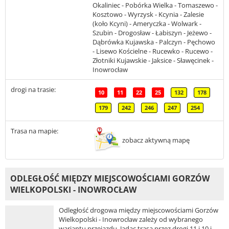
Okaliniec - Pobórka Wielka - Tomaszewo -
Kosztowo - Wyrzysk - Kcynia - Zalesie
(koło Kcyni) - Ameryczka - Wolwark -
Szubin - Drogosław - Łabiszyn - Jeżewo -
Dąbrówka Kujawska - Palczyn - Pęchowo
- Lisewo Kościelne - Rucewko - Rucewo -
Złotniki Kujawskie - Jaksice - Sławęcinek -
Inowrocław
drogi na trasie:
10
11
22
25
132
178
179
242
246
247
254
Trasa na mapie:
zobacz aktywną mapę
ODLEGŁOŚĆ MIĘDZY MIEJSCOWOŚCIAMI GORZÓW
WIELKOPOLSKI - INOWROCŁAW
Odległość drogowa między miejscowościami Gorzów
Wielkopolski - Inowrocław zależy od wybranego
wariantu przejazdu. Jadąc trasą przez drogi 11 i 10 i