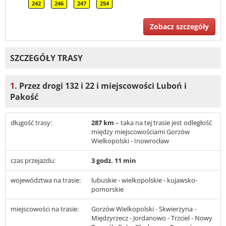
242
246
247
254
Zobacz szczegóły
SZCZEGÓŁY TRASY
1.
Przez drogi 132 i 22 i miejscowości Luboń i
Pakość
długość trasy:
287 km
– taka na tej trasie jest odległość
między miejscowościami Gorzów
Wielkopolski - Inowrocław
czas przejazdu:
3 godz. 11 min
województwa na trasie:
lubuskie - wielkopolskie - kujawsko-
pomorskie
miejscowości na trasie:
Gorzów Wielkopolski - Skwierzyna -
Międzyrzecz - Jordanowo - Trzciel - Nowy