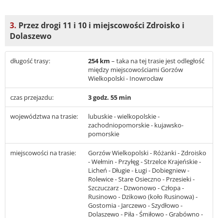
3.
Przez drogi 11 i 10 i miejscowości Zdroisko i
Dolaszewo
długość trasy:
254 km
– taka na tej trasie jest odległość
między miejscowościami Gorzów
Wielkopolski - Inowrocław
czas przejazdu:
3 godz. 55 min
województwa na trasie:
lubuskie - wielkopolskie -
zachodniopomorskie - kujawsko-
pomorskie
miejscowości na trasie:
Gorzów Wielkopolski - Różanki - Zdroisko
- Wełmin - Przyłęg - Strzelce Krajeńskie -
Licheń - Długie - Ługi - Dobiegniew -
Rolewice - Stare Osieczno - Przesieki -
Szczuczarz - Dzwonowo - Człopa -
Rusinowo - Dzikowo (koło Rusinowa) -
Gostomia - Jarczewo - Szydłowo -
Dolaszewo - Piła - Śmiłowo - Grabówno -