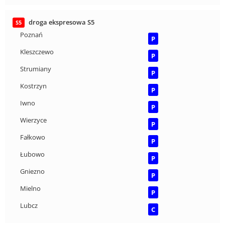
droga ekspresowa S5
S5
Poznań
P
Kleszczewo
P
Strumiany
P
Kostrzyn
P
Iwno
P
Wierzyce
P
Fałkowo
P
Łubowo
P
Gniezno
P
Mielno
P
Lubcz
C