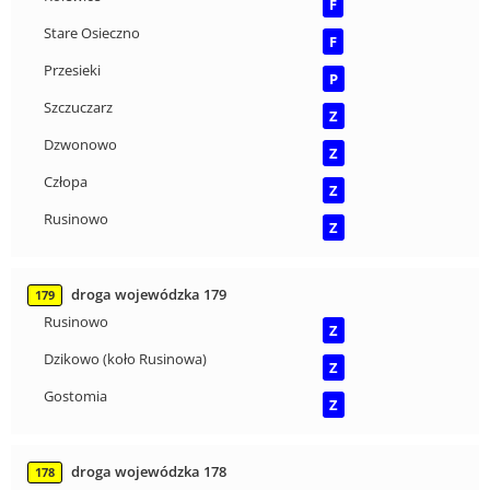
F
Stare Osieczno
F
Przesieki
P
Szczuczarz
Z
Dzwonowo
Z
Człopa
Z
Rusinowo
Z
droga wojewódzka 179
179
Rusinowo
Z
Dzikowo (koło Rusinowa)
Z
Gostomia
Z
droga wojewódzka 178
178