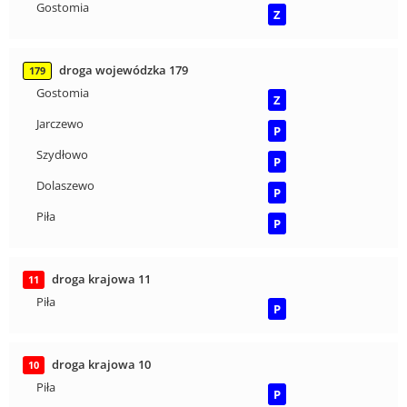
Gostomia
Z
droga wojewódzka 179
179
Gostomia
Z
Jarczewo
P
Szydłowo
P
Dolaszewo
P
Piła
P
droga krajowa 11
11
Piła
P
droga krajowa 10
10
Piła
P