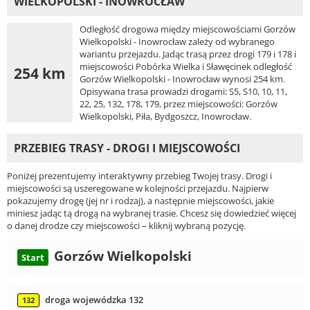
WIELKOPOLSKI - INOWROCŁAW
Odległość drogowa między miejscowościami Gorzów
Wielkopolski - Inowrocław zależy od wybranego
wariantu przejazdu. Jadąc trasą przez drogi 179 i 178 i
miejscowości Pobórka Wielka i Sławęcinek odległość
254 km
Gorzów Wielkopolski - Inowrocław wynosi 254 km.
Opisywana trasa prowadzi drogami: S5, S10, 10, 11,
22, 25, 132, 178, 179, przez miejscowości: Gorzów
Wielkopolski, Piła, Bydgoszcz, Inowrocław.
PRZEBIEG TRASY - DROGI I MIEJSCOWOŚCI
Poniżej prezentujemy interaktywny przebieg Twojej trasy. Drogi i
miejscowości są uszeregowane w kolejności przejazdu. Najpierw
pokazujemy drogę (jej nr i rodzaj), a następnie miejscowości, jakie
miniesz jadąc tą drogą na wybranej trasie. Chcesz się dowiedzieć więcej
o danej drodze czy miejscowości – kliknij wybraną pozycję.
Gorzów Wielkopolski
Start
droga wojewódzka 132
132