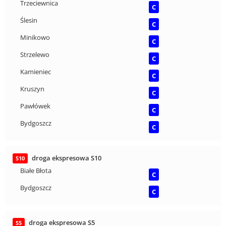
Trzeciewnica
C
Ślesin
C
Minikowo
C
Strzelewo
C
Kamieniec
C
Kruszyn
C
Pawłówek
C
Bydgoszcz
C
droga ekspresowa S10
S10
Białe Błota
C
Bydgoszcz
C
droga ekspresowa S5
S5