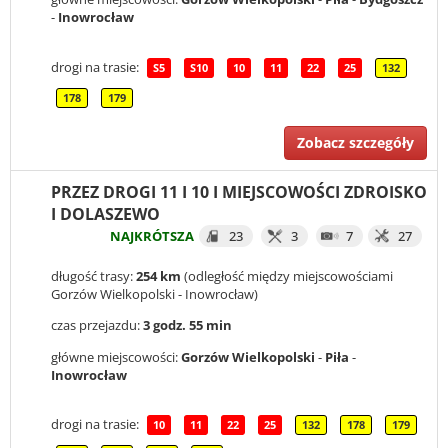
-
Inowrocław
drogi na trasie:
S5
S10
10
11
22
25
132
178
179
Zobacz szczegóły
PRZEZ DROGI 11 I 10 I MIEJSCOWOŚCI ZDROISKO
I DOLASZEWO
NAJKRÓTSZA
23
3
7
27
długość trasy:
254 km
(odległość między miejscowościami
Gorzów Wielkopolski - Inowrocław)
czas przejazdu:
3 godz. 55 min
główne miejscowości:
Gorzów Wielkopolski
-
Piła
-
Inowrocław
drogi na trasie:
10
11
22
25
132
178
179