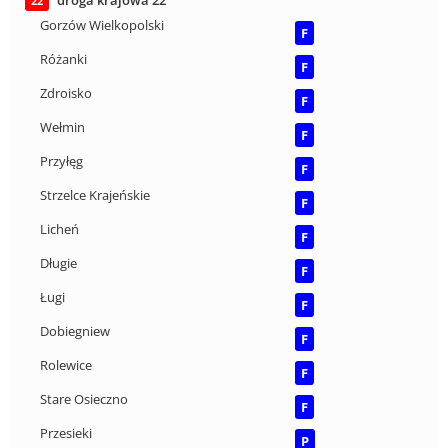
droga krajowa 22
22
Gorzów Wielkopolski
F
Różanki
F
Zdroisko
F
Wełmin
F
Przyłęg
F
Strzelce Krajeńskie
F
Licheń
F
Długie
F
Ługi
F
Dobiegniew
F
Rolewice
F
Stare Osieczno
F
Przesieki
P