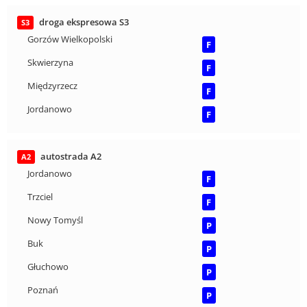
droga ekspresowa S3
S3
Gorzów Wielkopolski
F
Skwierzyna
F
Międzyrzecz
F
Jordanowo
F
autostrada A2
A2
Jordanowo
F
Trzciel
F
Nowy Tomyśl
P
Buk
P
Głuchowo
P
Poznań
P