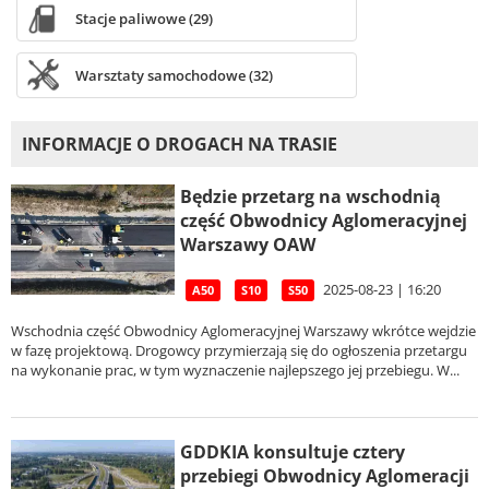
Stacje paliwowe (29)
Warsztaty samochodowe (32)
INFORMACJE O DROGACH NA TRASIE
Będzie przetarg na wschodnią
część Obwodnicy Aglomeracyjnej
Warszawy OAW
2025-08-23 | 16:20
A50
S10
S50
Wschodnia część Obwodnicy Aglomeracyjnej Warszawy wkrótce wejdzie
w fazę projektową. Drogowcy przymierzają się do ogłoszenia przetargu
na wykonanie prac, w tym wyznaczenie najlepszego jej przebiegu. W...
GDDKIA konsultuje cztery
przebiegi Obwodnicy Aglomeracji