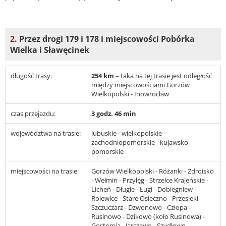
2.
Przez drogi 179 i 178 i miejscowości Pobórka
Wielka i Sławęcinek
długość trasy:
254 km
– taka na tej trasie jest odległość
między miejscowościami Gorzów
Wielkopolski - Inowrocław
czas przejazdu:
3 godz. 46 min
województwa na trasie:
lubuskie - wielkopolskie -
zachodniopomorskie - kujawsko-
pomorskie
miejscowości na trasie:
Gorzów Wielkopolski - Różanki - Zdroisko
- Wełmin - Przyłęg - Strzelce Krajeńskie -
Licheń - Długie - Ługi - Dobiegniew -
Rolewice - Stare Osieczno - Przesieki -
Szczuczarz - Dzwonowo - Człopa -
Rusinowo - Dzikowo (koło Rusinowa) -
Gostomia - Jarczewo - Szydłowo -