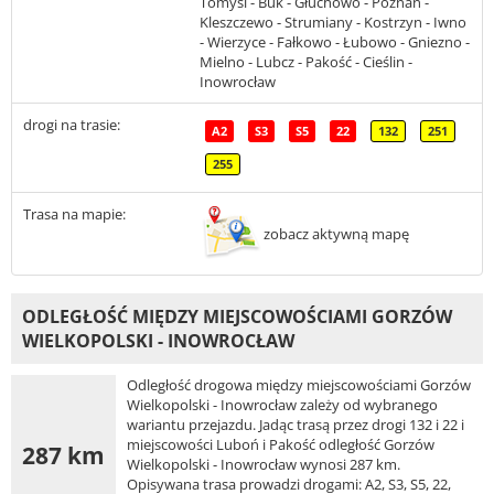
Tomyśl - Buk - Głuchowo - Poznań -
Kleszczewo - Strumiany - Kostrzyn - Iwno
- Wierzyce - Fałkowo - Łubowo - Gniezno -
Mielno - Lubcz - Pakość - Cieślin -
Inowrocław
drogi na trasie:
A2
S3
S5
22
132
251
255
Trasa na mapie:
zobacz aktywną mapę
ODLEGŁOŚĆ MIĘDZY MIEJSCOWOŚCIAMI GORZÓW
WIELKOPOLSKI - INOWROCŁAW
Odległość drogowa między miejscowościami Gorzów
Wielkopolski - Inowrocław zależy od wybranego
wariantu przejazdu. Jadąc trasą przez drogi 132 i 22 i
miejscowości Luboń i Pakość odległość Gorzów
287 km
Wielkopolski - Inowrocław wynosi 287 km.
Opisywana trasa prowadzi drogami: A2, S3, S5, 22,