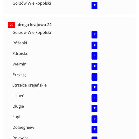
Gorzów Wielkopolski
F
droga krajowa 22
22
Gorzów Wielkopolski
F
Różanki
F
Zdroisko
F
Wełmin
F
Przyłęg
F
Strzelce Krajeńskie
F
Licheń
F
Długie
F
Ługi
F
Dobiegniew
F
Rolewice