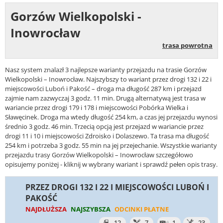
Gorzów Wielkopolski -
Inowrocław
trasa powrotna
Nasz system znalazł 3 najlepsze warianty przejazdu na trasie Gorzów
Wielkopolski – Inowrocław. Najszybszy to wariant przez drogi 132 i 22 i
miejscowości Luboń i Pakość – droga ma długość 287 km i przejazd
zajmie nam zazwyczaj 3 godz. 11 min. Drugą alternatywą jest trasa w
wariancie przez drogi 179 i 178 i miejscowości Pobórka Wielka i
Sławęcinek. Droga ma wtedy długość 254 km, a czas jej przejazdu wynosi
średnio 3 godz. 46 min. Trzecią opcją jest przejazd w wariancie przez
drogi 11 i 10 i miejscowości Zdroisko i Dolaszewo. Ta trasa ma długość
254 km i potrzeba 3 godz. 55 min na jej przejechanie. Wszystkie warianty
przejazdu trasy Gorzów Wielkopolski – Inowrocław szczegółowo
opisujemy poniżej - kliknij w wybrany wariant i sprawdź pełen opis trasy.
PRZEZ DROGI 132 I 22 I MIEJSCOWOŚCI LUBOŃ I
PAKOŚĆ
NAJDŁUŻSZA
NAJSZYBSZA
ODCINKI PŁATNE
12
7
1
23