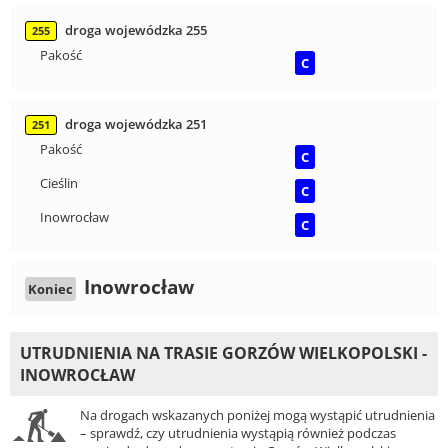
droga wojewódzka 255
255
Pakość
C
droga wojewódzka 251
251
Pakość
C
Cieślin
C
Inowrocław
C
Inowrocław
Koniec
UTRUDNIENIA NA TRASIE GORZÓW WIELKOPOLSKI -
INOWROCŁAW
Na drogach wskazanych poniżej mogą wystąpić utrudnienia
– sprawdź, czy utrudnienia wystąpią również podczas