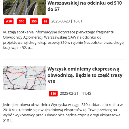
Warszawskiej na odcinku od S10
do S7
2025-08-23 | 16:01
A50
S10
S50
92
Ruszają spotkania informacyjne dotyczące pierwszego fragmentu
Obwodnicy Aglomeracji Warszawskiej OAW na odcinku od
projektowanej drogi ekspresowej S10 w rejonie Nacpolska, przez drogę
krajową nr 92, p...
Wyrzysk ominiemy ekspresową
obwodnicą. Będzie to część trasy
S10
2025-02-21 | 11:45
S10
Jednojezdniowa obwodnica Wyrzyska w ciągu S10, oddana do ruchu w
2010 roku, stanie się dwujezdniową ekspresówką. Trwa przetarg na
wybór wykonawcy prac. Obwodnica będzie częscią drogi ekspresowej
S10 ł...