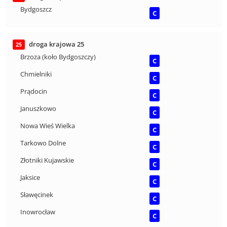
Bydgoszcz
C
droga krajowa 25
25
Brzoza (koło Bydgoszczy)
C
Chmielniki
C
Prądocin
C
Januszkowo
C
Nowa Wieś Wielka
C
Tarkowo Dolne
C
Złotniki Kujawskie
C
Jaksice
C
Sławęcinek
C
Inowrocław
C