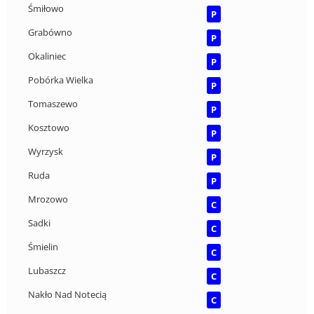
Śmiłowo
P
Grabówno
P
Okaliniec
P
Pobórka Wielka
P
Tomaszewo
P
Kosztowo
P
Wyrzysk
P
Ruda
P
Mrozowo
C
Sadki
C
Śmielin
C
Lubaszcz
C
Nakło Nad Notecią
C