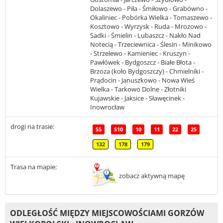
Dolaszewo - Piła - Śmiłowo - Grabówno -
Okaliniec - Pobórka Wielka - Tomaszewo -
Kosztowo - Wyrzysk - Ruda - Mrozowo -
Sadki - Śmielin - Lubaszcz - Nakło Nad
Notecią - Trzeciewnica - Ślesin - Minikowo
- Strzelewo - Kamieniec - Kruszyn -
Pawłówek - Bydgoszcz - Białe Błota -
Brzoza (koło Bydgoszczy) - Chmielniki -
Prądocin - Januszkowo - Nowa Wieś
Wielka - Tarkowo Dolne - Złotniki
Kujawskie - Jaksice - Sławęcinek -
Inowrocław
drogi na trasie:
S5
S10
10
11
22
25
132
178
179
Trasa na mapie:
zobacz aktywną mapę
ODLEGŁOŚĆ MIĘDZY MIEJSCOWOŚCIAMI GORZÓW