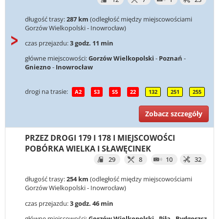
długość trasy:
287 km
(odległość między miejscowościami
Gorzów Wielkopolski - Inowrocław)
czas przejazdu:
3 godz. 11 min
główne miejscowości:
Gorzów Wielkopolski
-
Poznań
-
Gniezno
-
Inowrocław
drogi na trasie:
A2
S3
S5
22
132
251
255
Zobacz szczegóły
PRZEZ DROGI 179 I 178 I MIEJSCOWOŚCI
POBÓRKA WIELKA I SŁAWĘCINEK
29
8
10
32
długość trasy:
254 km
(odległość między miejscowościami
Gorzów Wielkopolski - Inowrocław)
czas przejazdu:
3 godz. 46 min
główne miejscowości:
Gorzów Wielkopolski
-
Piła
-
Bydgoszcz