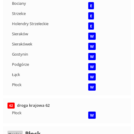
Bociany
E
Strzelce
E
Holendry Strzeleckie
E
Sieraków
W
Sierakówek
W
Gostynin
W
Podgórze
W
Łąck
W
Płock
W
droga krajowa 62
62
Płock
W
Płock