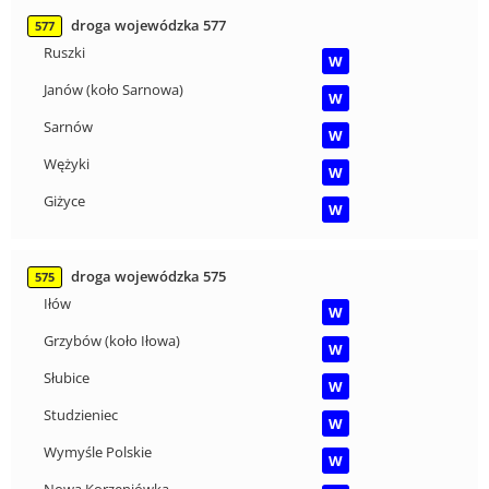
droga wojewódzka 577
577
Ruszki
W
Janów (koło Sarnowa)
W
Sarnów
W
Wężyki
W
Giżyce
W
droga wojewódzka 575
575
Iłów
W
Grzybów (koło Iłowa)
W
Słubice
W
Studzieniec
W
Wymyśle Polskie
W
Nowa Korzeniówka