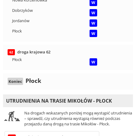
W
Dobrzyków
W
Jordanów
W
Płock
W
droga krajowa 62
62
Płock
W
Płock
Koniec
UTRUDNIENIA NA TRASIE MIKOŁÓW - PŁOCK
Na drogach wskazanych poniżej mogą wystąpić utrudnienia
– sprawdź, czy utrudnienia wystąpią również podczas
przejazdu daną drogą na trasie Mikołów - Płock.