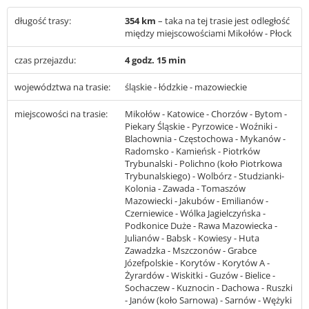
długość trasy:
354 km
– taka na tej trasie jest odległość
między miejscowościami Mikołów - Płock
czas przejazdu:
4 godz. 15 min
województwa na trasie:
śląskie - łódzkie - mazowieckie
miejscowości na trasie:
Mikołów - Katowice - Chorzów - Bytom -
Piekary Śląskie - Pyrzowice - Woźniki -
Blachownia - Częstochowa - Mykanów -
Radomsko - Kamieńsk - Piotrków
Trybunalski - Polichno (koło Piotrkowa
Trybunalskiego) - Wolbórz - Studzianki-
Kolonia - Zawada - Tomaszów
Mazowiecki - Jakubów - Emilianów -
Czerniewice - Wólka Jagielczyńska -
Podkonice Duże - Rawa Mazowiecka -
Julianów - Babsk - Kowiesy - Huta
Zawadzka - Mszczonów - Grabce
Józefpolskie - Korytów - Korytów A -
Żyrardów - Wiskitki - Guzów - Bielice -
Sochaczew - Kuznocin - Dachowa - Ruszki
- Janów (koło Sarnowa) - Sarnów - Wężyki