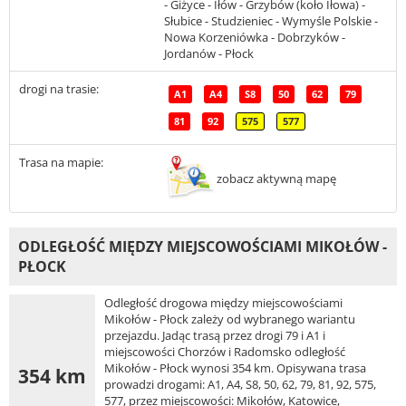
- Giżyce - Iłów - Grzybów (koło Iłowa) -
Słubice - Studzieniec - Wymyśle Polskie -
Nowa Korzeniówka - Dobrzyków -
Jordanów - Płock
drogi na trasie:
A1
A4
S8
50
62
79
81
92
575
577
Trasa na mapie:
zobacz aktywną mapę
ODLEGŁOŚĆ MIĘDZY MIEJSCOWOŚCIAMI MIKOŁÓW -
PŁOCK
Odległość drogowa między miejscowościami
Mikołów - Płock zależy od wybranego wariantu
przejazdu. Jadąc trasą przez drogi 79 i A1 i
miejscowości Chorzów i Radomsko odległość
Mikołów - Płock wynosi 354 km. Opisywana trasa
354 km
prowadzi drogami: A1, A4, S8, 50, 62, 79, 81, 92, 575,
577, przez miejscowości: Mikołów, Katowice,