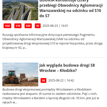
przebiegi Obwodnicy Aglomeracji
Warszawskiej na odcinku od S10
do S7
2025-08-23 | 16:01
A50
S10
S50
92
Ruszają spotkania informacyjne dotyczące pierwszego fragmentu
Obwodnicy Aglomeracji Warszawskiej OAW na odcinku od
projektowanej drogi ekspresowej S10 w rejonie Nacpolska, przez drogę
krajową nr 92, p...
Jak wygląda budowa drogi S8
Wrocław – Kłodzko?
2025-08-22 | 16:42
S8
Budowa drogi ekspresowej pomiędzy Wrocławiem a Kłodzkiem
realizowana jest etapami. W sumie to siedem odcinków. Pięć z nich,
między Wrocławiem a Bardem o łącznej długości ok. 55 km, jest już w
rękach w...