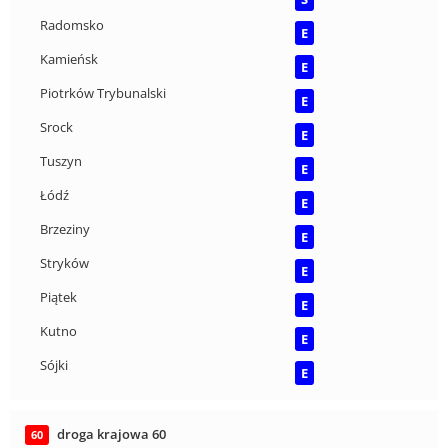
Radomsko
E
Kamieńsk
E
Piotrków Trybunalski
E
Srock
E
Tuszyn
E
Łódź
E
Brzeziny
E
Stryków
E
Piątek
E
Kutno
E
Sójki
E
droga krajowa 60
60