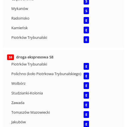
S
Mykanów
S
Radomsko
E
Kamieńsk
E
Piotrków Trybunalski
E
droga ekspresowa S8
S8
Piotrków Trybunalski
E
Polichno (koło Piotrkowa Trybunalskiego)
E
Wolbórz
E
Studzianki-Kolonia
E
Zawada
E
Tomaszów Mazowiecki
E
Jakubów
E