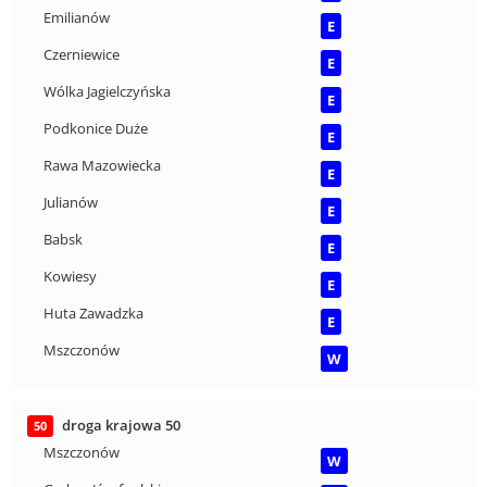
Emilianów
E
Czerniewice
E
Wólka Jagielczyńska
E
Podkonice Duże
E
Rawa Mazowiecka
E
Julianów
E
Babsk
E
Kowiesy
E
Huta Zawadzka
E
Mszczonów
W
droga krajowa 50
50
Mszczonów
W