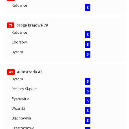
Katowice
S
droga krajowa 79
79
Katowice
S
Chorzów
S
Bytom
S
autostrada A1
A1
Bytom
S
Piekary Śląskie
S
Pyrzowice
S
Woźniki
S
Blachownia
S
Częstochowa