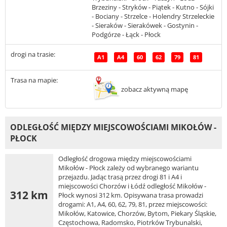
Brzeziny - Stryków - Piątek - Kutno - Sójki
- Bociany - Strzelce - Holendry Strzeleckie
- Sieraków - Sierakówek - Gostynin -
Podgórze - Łąck - Płock
drogi na trasie:
A1
A4
60
62
79
81
Trasa na mapie:
zobacz aktywną mapę
ODLEGŁOŚĆ MIĘDZY MIEJSCOWOŚCIAMI MIKOŁÓW -
PŁOCK
Odległość drogowa między miejscowościami
Mikołów - Płock zależy od wybranego wariantu
przejazdu. Jadąc trasą przez drogi 81 i A4 i
miejscowości Chorzów i Łódź odległość Mikołów -
312 km
Płock wynosi 312 km. Opisywana trasa prowadzi
drogami: A1, A4, 60, 62, 79, 81, przez miejscowości:
Mikołów, Katowice, Chorzów, Bytom, Piekary Śląskie,
Częstochowa, Radomsko, Piotrków Trybunalski,