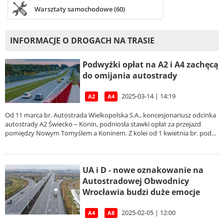
Warsztaty samochodowe (60)
INFORMACJE O DROGACH NA TRASIE
Podwyżki opłat na A2 i A4 zachęcą
do omijania autostrady
2025-03-14 | 14:19
A2
A4
Od 11 marca br. Autostrada Wielkopolska S.A., koncesjonariusz odcinka
autostrady A2 Świecko – Konin, podniosła stawki opłat za przejazd
pomiędzy Nowym Tomyślem a Koninem. Z kolei od 1 kwietnia br. pod...
UA i D - nowe oznakowanie na
Autostradowej Obwodnicy
Wrocławia budzi duże emocje
2025-02-05 | 12:00
A4
A8