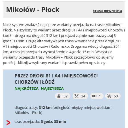
Mikołów - Płock
trasa powrotna
Nasz system znalazł 2 najlepsze warianty przejazdu na trasie Mikołów –
Płock. Najszybszy to wariant przez drogi 81 i A4 i miejscowości Chorzów i
Łódź – droga ma długość 312 km i przejazd zajmie nam zazwyczaj 3
godz. 33 min. Drugą alternatywą jest trasa w wariancie przez drogi 79 i
A1 i miejscowości Chorzów i Radomsko. Droga ma wtedy długość 354
km, a czas jej przejazdu wynosi średnio 4 godz. 15 min. Wszystkie
warianty przejazdu trasy Mikołów – Płock szczegółowo opisujemy
poniżej - kliknij w wybrany wariant i sprawdź pełen opis trasy.
PRZEZ DROGI 81 I A4 I MIEJSCOWOŚCI
CHORZÓW I ŁÓDŹ
NAJKRÓTSZA
NAJSZYBSZA
52
24
1
60
długość trasy:
312 km
(odległość między miejscowościami
Mikołów - Płock)
czas przejazdu:
3 godz. 33 min