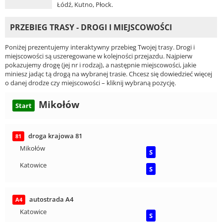
Łódź, Kutno, Płock.
PRZEBIEG TRASY - DROGI I MIEJSCOWOŚCI
Poniżej prezentujemy interaktywny przebieg Twojej trasy. Drogi i
miejscowości są uszeregowane w kolejności przejazdu. Najpierw
pokazujemy drogę (jej nr i rodzaj), a następnie miejscowości, jakie
miniesz jadąc tą drogą na wybranej trasie. Chcesz się dowiedzieć więcej
o danej drodze czy miejscowości – kliknij wybraną pozycję.
Mikołów
Start
droga krajowa 81
81
Mikołów
S
Katowice
S
autostrada A4
A4
Katowice
S