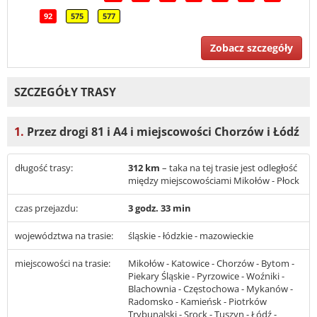
92
575
577
Zobacz szczegóły
SZCZEGÓŁY TRASY
1.
Przez drogi 81 i A4 i miejscowości Chorzów i Łódź
długość trasy:
312 km
– taka na tej trasie jest odległość
między miejscowościami Mikołów - Płock
czas przejazdu:
3 godz. 33 min
województwa na trasie:
śląskie - łódzkie - mazowieckie
miejscowości na trasie:
Mikołów - Katowice - Chorzów - Bytom -
Piekary Śląskie - Pyrzowice - Woźniki -
Blachownia - Częstochowa - Mykanów -
Radomsko - Kamieńsk - Piotrków
Trybunalski - Srock - Tuszyn - Łódź -