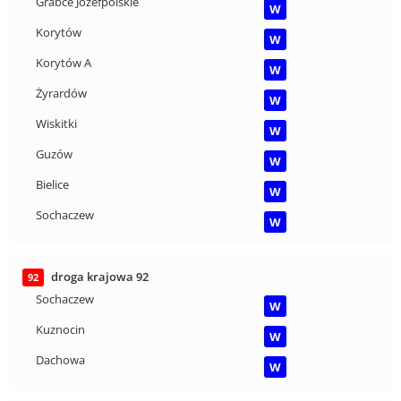
Grabce Józefpolskie
W
Korytów
W
Korytów A
W
Żyrardów
W
Wiskitki
W
Guzów
W
Bielice
W
Sochaczew
W
droga krajowa 92
92
Sochaczew
W
Kuznocin
W
Dachowa
W