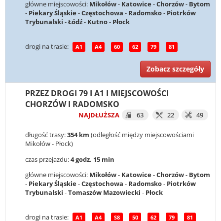
główne miejscowości:
Mikołów
-
Katowice
-
Chorzów
-
Bytom
-
Piekary Śląskie
-
Częstochowa
-
Radomsko
-
Piotrków
Trybunalski
-
Łódź
-
Kutno
-
Płock
drogi na trasie:
A1
A4
60
62
79
81
Zobacz szczegóły
PRZEZ DROGI 79 I A1 I MIEJSCOWOŚCI
CHORZÓW I RADOMSKO
NAJDŁUŻSZA
63
22
49
długość trasy:
354 km
(odległość między miejscowościami
Mikołów - Płock)
czas przejazdu:
4 godz. 15 min
główne miejscowości:
Mikołów
-
Katowice
-
Chorzów
-
Bytom
-
Piekary Śląskie
-
Częstochowa
-
Radomsko
-
Piotrków
Trybunalski
-
Tomaszów Mazowiecki
-
Płock
drogi na trasie:
A1
A4
S8
50
62
79
81