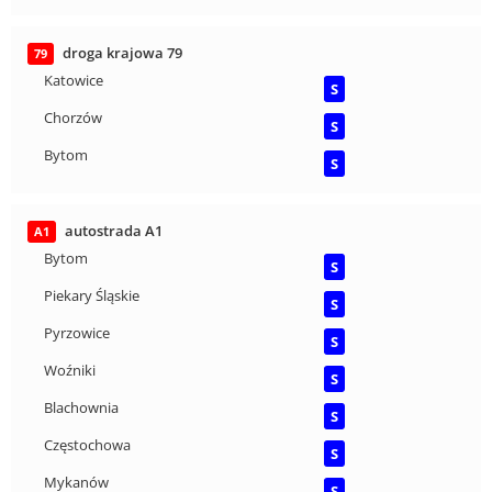
droga krajowa 79
79
Katowice
S
Chorzów
S
Bytom
S
autostrada A1
A1
Bytom
S
Piekary Śląskie
S
Pyrzowice
S
Woźniki
S
Blachownia
S
Częstochowa
S
Mykanów
S