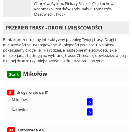
Chorzów, Bytom, Piekary Śląskie, Częstochowa,
Radomsko, Piotrków Trybunalski, Tomaszów
Mazowiecki, Płock.
PRZEBIEG TRASY - DROGI I MIEJSCOWOŚCI
Poniżej prezentujemy interaktywny przebieg Twojej trasy. Drogi i
miejscowości są uszeregowane w kolejności przejazdu. Najpierw
pokazujemy drogę (jej nr i rodzaj), a następnie miejscowości, jakie
miniesz jadąc tą drogą na wybranej trasie. Chcesz się dowiedzieć więcej
o danej drodze czy miejscowości – kliknij wybraną pozycję.
Mikołów
Start
droga krajowa 81
81
Mikołów
S
Katowice
S
autostrada A4
A4