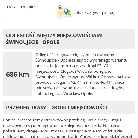
Trasa na mapie:
zobacz aktywną mapę
ODLEGŁOŚĆ MIĘDZY MIEJSCOWOŚCIAMI
ŚWINOUJŚCIE - OPOLE
Odległość drogowa między miejscowościami
Świnoujście - Opole zależy od wybranego wariantu
przejazdu. Jadąc trasą przez drogi 93 i A2 i
miejscowości Głogów i Wrocław odległość
686 km
Świnoujście - Opole wynosi 686 km. Opisywana trasa
prowadzi drogami: A2, A4, S3, 3, 45, 46, 414, przez
miejscowości: Świnoujście, Zielona Góra, Głogów,
Lubin, Legnica, Wrocław, Opole.
PRZEBIEG TRASY - DROGI I MIEJSCOWOŚCI
Poniżej prezentujemy interaktywny przebieg Twojej trasy. Drogi i
miejscowości są uszeregowane w kolejności przejazdu. Najpierw
pokazujemy drogę (jej nr i rodzaj), a następnie miejscowości, jakie
miniesz jadąc tą drogą na wybranej trasie. Chcesz się dowiedzieć więcej