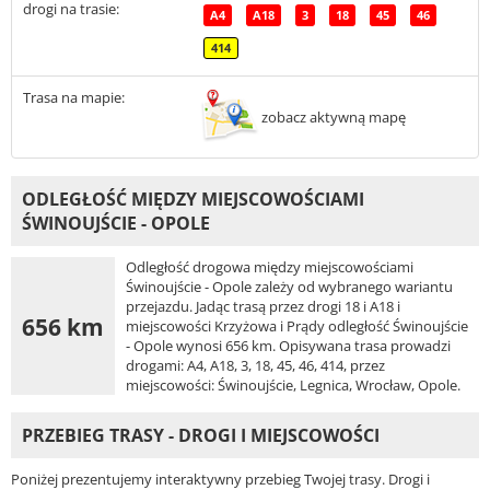
drogi na trasie:
A4
A18
3
18
45
46
414
Trasa na mapie:
zobacz aktywną mapę
ODLEGŁOŚĆ MIĘDZY MIEJSCOWOŚCIAMI
ŚWINOUJŚCIE - OPOLE
Odległość drogowa między miejscowościami
Świnoujście - Opole zależy od wybranego wariantu
przejazdu. Jadąc trasą przez drogi 18 i A18 i
656 km
miejscowości Krzyżowa i Prądy odległość Świnoujście
- Opole wynosi 656 km. Opisywana trasa prowadzi
drogami: A4, A18, 3, 18, 45, 46, 414, przez
miejscowości: Świnoujście, Legnica, Wrocław, Opole.
PRZEBIEG TRASY - DROGI I MIEJSCOWOŚCI
Poniżej prezentujemy interaktywny przebieg Twojej trasy. Drogi i