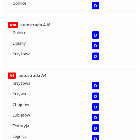
Golnice
D
autostrada A18
A18
Golnice
D
Lipiany
D
Krzyżowa
D
autostrada A4
A4
Krzyżowa
D
Krzywa
D
Chojnów
D
Lubiatów
D
Złotoryja
D
Legnica
D