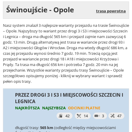
Świnoujście - Opole
trasa powrotna
Nasz system znalazł 3 najlepsze warianty przejazdu na trasie Świnoujście
– Opole. Najszybszy to wariant przez drogi 3 i S3 i miejscowości Szczecin
i Legnica – droga ma długość 565 km i przejazd zajmie nam zazwyczaj 6
godz. 13 min. Drugą alternatywą jest trasa w wariancie przez drogi 93 i
A2 i miejscowości Głogów i Wrocław. Droga ma wtedy długość 686 km, a
czas jej przejazdu wynosi średnio 7 godz. 19 min. Trzecią opcją jest
przejazd w wariancie przez drogi 18 i A18 i miejscowości Krzyżowa i
Prądy. Ta trasa ma długość 656 km i potrzeba 7 godz. 20 min na jej
przejechanie. Wszystkie warianty przejazdu trasy Świnoujście – Opole
szczegółowo opisujemy poniżej - kliknij w wybrany wariant i sprawdź
pełen opis trasy.
PRZEZ DROGI 3 I S3 I MIEJSCOWOŚCI SZCZECIN I
LEGNICA
NAJKRÓTSZA
NAJSZYBSZA
ODCINKI PŁATNE
42
14
3
47
długość trasy:
565 km
(odległość między miejscowościami