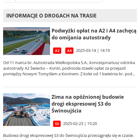
INFORMACJE O DROGACH NA TRASIE
Podwyżki opłat na A2 i A4 zachęcą
do omijania autostrady
2025-03-14 | 14:19
A2
A4
Od 11 marca br. Autostrada Wielkopolska S.A., koncesjonariusz odcinka
autostrady A2 Świecko – Konin, podniosła stawki opłat za przejazd
pomiędzy Nowym Tomyślem a Koninem. Z kolei od 1 kwietnia br. pod...
Zima na opóźnionej budowie
drogi ekspresowej S3 do
Świnoujścia
2025-02-23 | 15:20
S3
Budowa drogi ekspresowej S3 do Świnoujścia przeciągnęła się w czasie.