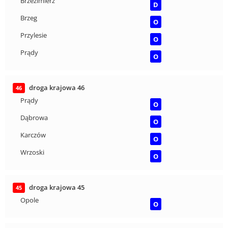
Brzezimierz
D
Brzeg
O
Przylesie
O
Prądy
O
droga krajowa 46
46
Prądy
O
Dąbrowa
O
Karczów
O
Wrzoski
O
droga krajowa 45
45
Opole
O