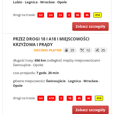
Lubin
-
Legnica
-
Wrocław
-
Opole
drogi na trasie:
A2
A4
S3
3
45
46
414
Zobacz szczegóły
PRZEZ DROGI 18 I A18 I MIEJSCOWOŚCI
KRZYŻOWA I PRĄDY
ODCINKI PŁATNE
25
12
25
długość trasy:
656 km
(odległość między miejscowościami
Świnoujście - Opole)
czas przejazdu:
7 godz. 20 min
główne miejscowości:
Świnoujście
-
Legnica
-
Wrocław
-
Opole
drogi na trasie:
A4
A18
3
18
45
46
414
Zobacz szczegóły