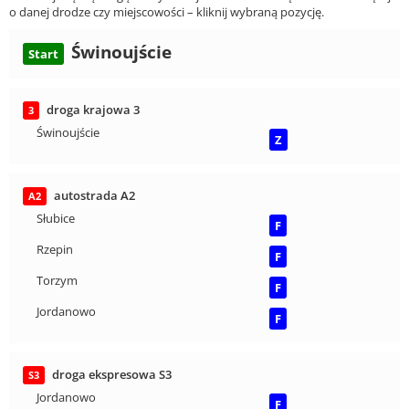
o danej drodze czy miejscowości – kliknij wybraną pozycję.
Świnoujście
Start
droga krajowa 3
3
Świnoujście
Z
autostrada A2
A2
Słubice
F
Rzepin
F
Torzym
F
Jordanowo
F
droga ekspresowa S3
S3
Jordanowo
F