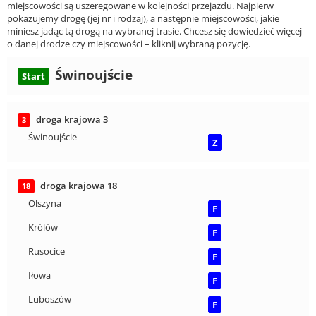
miejscowości są uszeregowane w kolejności przejazdu. Najpierw
pokazujemy drogę (jej nr i rodzaj), a następnie miejscowości, jakie
miniesz jadąc tą drogą na wybranej trasie. Chcesz się dowiedzieć więcej
o danej drodze czy miejscowości – kliknij wybraną pozycję.
Świnoujście
Start
droga krajowa 3
3
Świnoujście
Z
droga krajowa 18
18
Olszyna
F
Królów
F
Rusocice
F
Iłowa
F
Luboszów
F