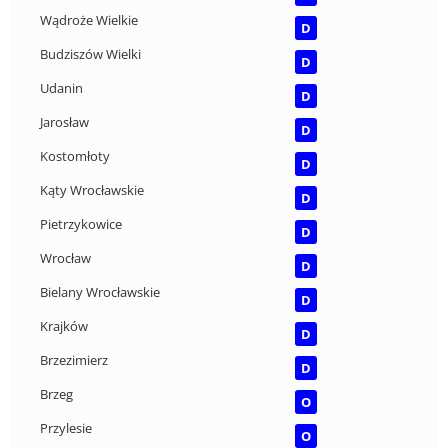
Wądroże Wielkie
D
Budziszów Wielki
D
Udanin
D
Jarosław
D
Kostomłoty
D
Kąty Wrocławskie
D
Pietrzykowice
D
Wrocław
D
Bielany Wrocławskie
D
Krajków
D
Brzezimierz
D
Brzeg
O
Przylesie
O