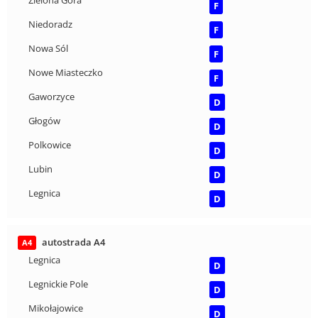
Zielona Góra
F
Niedoradz
F
Nowa Sól
F
Nowe Miasteczko
F
Gaworzyce
D
Głogów
D
Polkowice
D
Lubin
D
Legnica
D
autostrada A4
A4
Legnica
D
Legnickie Pole
D
Mikołajowice
D