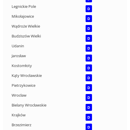
Legnickie Pole
D
Mikołajowice
D
Wądroże Wielkie
D
Budziszów Wielki
D
Udanin
D
Jarosław
D
Kostomłoty
D
Kąty Wrocławskie
D
Pietrzykowice
D
Wrocław
D
Bielany Wrocławskie
D
Krajków
D
Brzezimierz
D