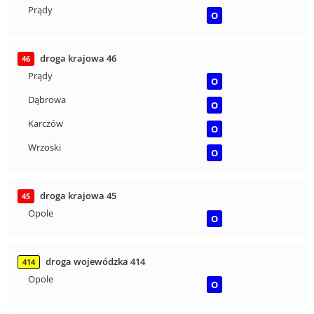
Prądy
O
droga krajowa 46
46
Prądy
O
Dąbrowa
O
Karczów
O
Wrzoski
O
droga krajowa 45
45
Opole
O
droga wojewódzka 414
414
Opole
O