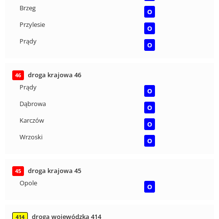
Brzeg
O
Przylesie
O
Prądy
O
droga krajowa 46
46
Prądy
O
Dąbrowa
O
Karczów
O
Wrzoski
O
droga krajowa 45
45
Opole
O
droga wojewódzka 414
414