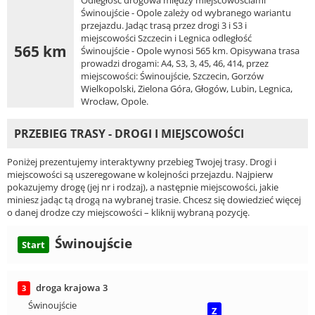
Odległość drogowa między miejscowościami
Świnoujście - Opole zależy od wybranego wariantu
przejazdu. Jadąc trasą przez drogi 3 i S3 i
miejscowości Szczecin i Legnica odległość
565 km
Świnoujście - Opole wynosi 565 km. Opisywana trasa
prowadzi drogami: A4, S3, 3, 45, 46, 414, przez
miejscowości: Świnoujście, Szczecin, Gorzów
Wielkopolski, Zielona Góra, Głogów, Lubin, Legnica,
Wrocław, Opole.
PRZEBIEG TRASY - DROGI I MIEJSCOWOŚCI
Poniżej prezentujemy interaktywny przebieg Twojej trasy. Drogi i
miejscowości są uszeregowane w kolejności przejazdu. Najpierw
pokazujemy drogę (jej nr i rodzaj), a następnie miejscowości, jakie
miniesz jadąc tą drogą na wybranej trasie. Chcesz się dowiedzieć więcej
o danej drodze czy miejscowości – kliknij wybraną pozycję.
Świnoujście
Start
droga krajowa 3
3
Świnoujście
Z