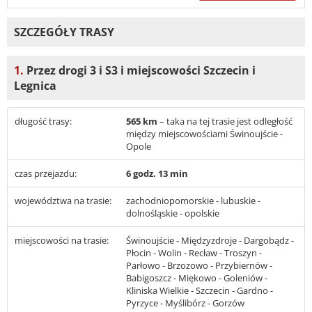
SZCZEGÓŁY TRASY
1.
Przez drogi 3 i S3 i miejscowości Szczecin i
Legnica
długość trasy:
565 km
– taka na tej trasie jest odległość
między miejscowościami Świnoujście -
Opole
czas przejazdu:
6 godz. 13 min
województwa na trasie:
zachodniopomorskie - lubuskie -
dolnośląskie - opolskie
miejscowości na trasie:
Świnoujście - Międzyzdroje - Dargobądz -
Płocin - Wolin - Recław - Troszyn -
Parłowo - Brzozowo - Przybiernów -
Babigoszcz - Miękowo - Goleniów -
Kliniska Wielkie - Szczecin - Gardno -
Pyrzyce - Myślibórz - Gorzów