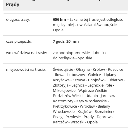
Prądy
długość trasy:
656 km
– taka na tej trasie jest odległość
między miejscowościami Świnoujście -
Opole
czas przejazdu:
7 godz. 20 min
województwa na trasie:
zachodniopomorskie - lubuskie -
dolnośląskie - opolskie
miejscowości na trasie:
Świnoujście - Olszyna - Królów - Rusocice
- Iłowa - Luboszów - Golnice - Lipiany -
Krzyżowa - Krzywa - Chojnów - Lubiatów -
Złotoryja - Legnica - Legnickie Pole -
Mikołajowice - Wądroże Wielkie -
Budziszów Wielki - Udanin - Jarosław -
Kostomłoty - Kąty Wrocławskie -
Pietrzykowice - Wrocław - Bielany
Wrocławskie - Krajków - Brzezimierz -
Brzeg - Przylesie - Prądy - Dąbrowa -
Karczów - Wrzoski - Opole