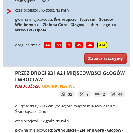
Świnoujście - Opole)
czas przejazdu:
6 godz. 13 min
główne miejscowości:
Świnoujście
-
Szczecin
-
Gorzów
Wielkopolski
-
Zielona Góra
-
Głogów
-
Lubin
-
Legnica
-
Wrocław
-
Opole
drogi na trasie:
A4
S3
3
45
46
414
Zobacz szczegóły
PRZEZ DROGI 93 I A2 I MIEJSCOWOŚCI GŁOGÓW
I WROCŁAW
NAJDŁUŻSZA
ODCINKI PŁATNE
32
9
2
44
długość trasy:
686 km
(odległość między miejscowościami
Świnoujście - Opole)
czas przejazdu:
7 godz. 19 min
główne miejscowości:
Świnoujście
-
Zielona Góra
-
Głogów
-