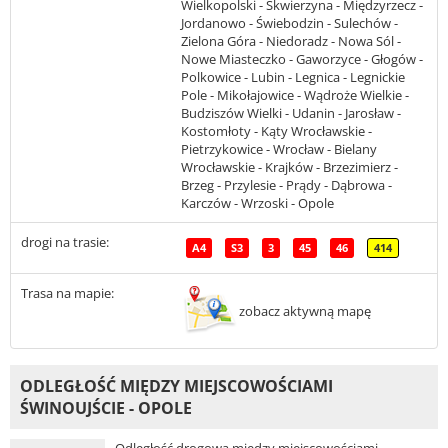
Wielkopolski - Skwierzyna - Międzyrzecz -
Jordanowo - Świebodzin - Sulechów -
Zielona Góra - Niedoradz - Nowa Sól -
Nowe Miasteczko - Gaworzyce - Głogów -
Polkowice - Lubin - Legnica - Legnickie
Pole - Mikołajowice - Wądroże Wielkie -
Budziszów Wielki - Udanin - Jarosław -
Kostomłoty - Kąty Wrocławskie -
Pietrzykowice - Wrocław - Bielany
Wrocławskie - Krajków - Brzezimierz -
Brzeg - Przylesie - Prądy - Dąbrowa -
Karczów - Wrzoski - Opole
drogi na trasie:
A4
S3
3
45
46
414
Trasa na mapie:
zobacz aktywną mapę
ODLEGŁOŚĆ MIĘDZY MIEJSCOWOŚCIAMI
ŚWINOUJŚCIE - OPOLE