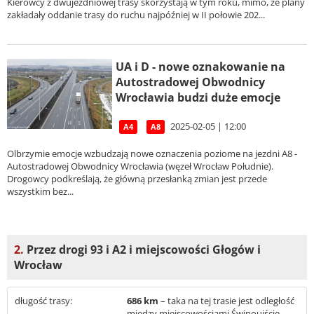
Kierowcy z dwujezdniowej trasy skorzystają w tym roku, mimo, ze plany
zakładały oddanie trasy do ruchu najpóźniej w II połowie 202...
UA i D - nowe oznakowanie na
Autostradowej Obwodnicy
Wrocławia budzi duże emocje
2025-02-05 | 12:00
A4
A8
Olbrzymie emocje wzbudzają nowe oznaczenia poziome na jezdni A8 -
Autostradowej Obwodnicy Wrocławia (węzeł Wrocław Południe).
Drogowcy podkreślają, że główną przesłanką zmian jest przede
wszystkim bez...
2.
Przez drogi 93 i A2 i miejscowości Głogów i
Wrocław
długość trasy:
686 km
– taka na tej trasie jest odległość
między miejscowościami Świnoujście -