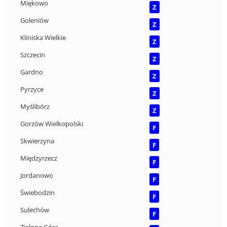
Miękowo
Z
Goleniów
Z
Kliniska Wielkie
Z
Szczecin
Z
Gardno
Z
Pyrzyce
Z
Myślibórz
Z
Gorzów Wielkopolski
F
Skwierzyna
F
Międzyrzecz
F
Jordanowo
F
Świebodzin
F
Sulechów
F