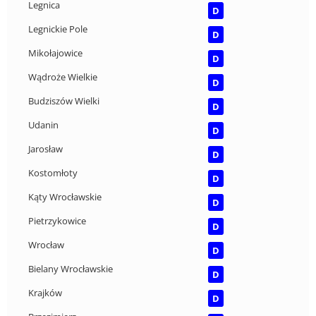
Legnica
D
Legnickie Pole
D
Mikołajowice
D
Wądroże Wielkie
D
Budziszów Wielki
D
Udanin
D
Jarosław
D
Kostomłoty
D
Kąty Wrocławskie
D
Pietrzykowice
D
Wrocław
D
Bielany Wrocławskie
D
Krajków
D