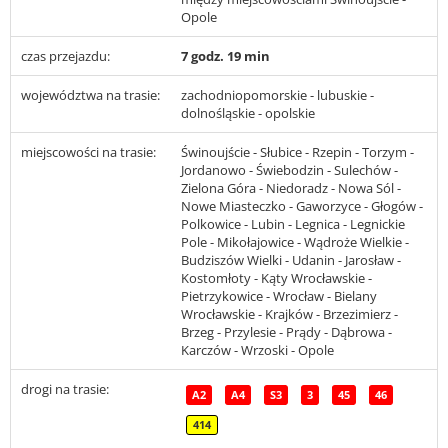
Opole
czas przejazdu:
7 godz. 19 min
województwa na trasie:
zachodniopomorskie - lubuskie -
dolnośląskie - opolskie
miejscowości na trasie:
Świnoujście - Słubice - Rzepin - Torzym -
Jordanowo - Świebodzin - Sulechów -
Zielona Góra - Niedoradz - Nowa Sól -
Nowe Miasteczko - Gaworzyce - Głogów -
Polkowice - Lubin - Legnica - Legnickie
Pole - Mikołajowice - Wądroże Wielkie -
Budziszów Wielki - Udanin - Jarosław -
Kostomłoty - Kąty Wrocławskie -
Pietrzykowice - Wrocław - Bielany
Wrocławskie - Krajków - Brzezimierz -
Brzeg - Przylesie - Prądy - Dąbrowa -
Karczów - Wrzoski - Opole
drogi na trasie:
A2
A4
S3
3
45
46
414