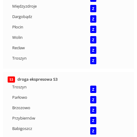
Międzyzdroje
Z
Dargobądz
Z
Płocin
Z
Wolin
Z
Recław
Z
Troszyn
Z
droga ekspresowa S3
S3
Troszyn
Z
Parłowo
Z
Brzozowo
Z
Przybiernów
Z
Babigoszcz
Z