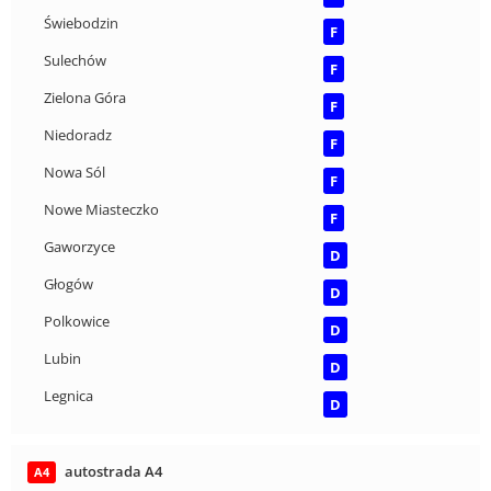
Świebodzin
F
Sulechów
F
Zielona Góra
F
Niedoradz
F
Nowa Sól
F
Nowe Miasteczko
F
Gaworzyce
D
Głogów
D
Polkowice
D
Lubin
D
Legnica
D
autostrada A4
A4