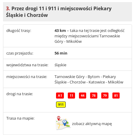
3.
Przez drogi 11 i 911 i miejscowości Piekary
Śląskie i Chorzów
długość trasy:
43 km
– taka na tej trasie jest odległość
między miejscowościami Tarnowskie
Góry - Mikołów
czas przejazdu:
56 min
województwa na trasie:
śląskie
miejscowości na trasie:
Tarnowskie Góry - Bytom - Piekary
Śląskie - Chorzów - Katowice - Mikołów
drogi na trasie:
A1
11
44
78
79
81
911
Trasa na mapie:
zobacz aktywną mapę