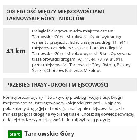
ODLEGŁOŚĆ MIĘDZY MIEJSCOWOŚCIAMI
TARNOWSKIE GÓRY - MIKOŁÓW
Odległość drogowa między miejscowościami
Tarnowskie Góry - Mikołów zależy od wybranego
wariantu przejazdu. Jadąc trasą przez drogi 11 i 911 i
miejscowości Piekary Śląskie i Chorzów odległość
43 km
Tarnowskie Góry - Mikołów wynosi 43 km. Opisywana
trasa prowadzi drogami: A1, 11, 44, 78, 79, 81, 911,
przez miejscowości: Tarnowskie Góry, Bytom, Piekary
Śląskie, Chorzów, Katowice, Mikołów.
PRZEBIEG TRASY - DROGI I MIEJSCOWOŚCI
Poniżej prezentujemy interaktywny przebieg Twojej trasy. Drogi i
miejscowości są uszeregowane w kolejności przejazdu. Najpierw
pokazujemy drogę (jej nr i rodzaj), a następnie miejscowości, jakie
miniesz jadąc tą drogą na wybranej trasie. Chcesz się dowiedzieć więcej
o danej drodze czy miejscowości – kliknij wybraną pozycję.
Tarnowskie Góry
Start