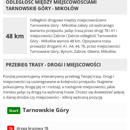
ODLEGŁOŚĆ MIĘDZY MIEJSCOWOŚCIAMI
TARNOWSKIE GÓRY - MIKOŁÓW
Odległość drogowa między miejscowościami
Tarnowskie Góry - Mikołów zależy od wybranego
wariantu przejazdu. Jadąc trasą przez drogi 78 i A1 i
48 km
miejscowości Zabrze i Zabrze odległość Tarnowskie
Góry - Mikołów wynosi 48 km. Opisywana trasa
prowadzi drogami: A1, A4, 44, 78, przez miejscowości:
Tarnowskie Góry, Bytom, Zabrze, Gliwice, Mikołów.
PRZEBIEG TRASY - DROGI I MIEJSCOWOŚCI
Poniżej prezentujemy interaktywny przebieg Twojej trasy. Drogi i
miejscowości są uszeregowane w kolejności przejazdu. Najpierw
pokazujemy drogę (jej nr i rodzaj), a następnie miejscowości, jakie
miniesz jadąc tą drogą na wybranej trasie. Chcesz się dowiedzieć więcej
o danej drodze czy miejscowości – kliknij wybraną pozycję.
Tarnowskie Góry
Start
droga krajowa 78
78