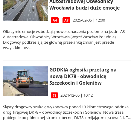
Autostradowej Obwodnicy
Wrocławia budzi duże emocje
2025-02-05 | 12:00
A4
A8
Olbrzymie emocje wzbudzają nowe oznaczenia poziome na jezdni A8 -
Autostradowej Obwodnicy Wrocławia (węzeł Wrocław Południe).
Drogowcy podkreślają, że główną przesłanką zmian jest przede
wszystkim bez...
GDDKIA ogłosiła przetarg na
nową DK78 - obwodnicę
Szczekocin i Goleniów
2024-12-05 | 10:42
78
Śląscy drogowcy szukają wykonawcy ponad 13 kilometrowego odcinka
drogi krajowej DK78 – obwodnicy Szczekocin i Goleniów. Nowa trasa
pobiegnie po północnej stronie obecnej DK78, omijając miejscowości. T...