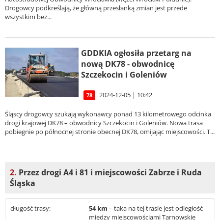
Drogowcy podkreślają, że główną przesłanką zmian jest przede
wszystkim bez...
GDDKIA ogłosiła przetarg na
nową DK78 - obwodnicę
Szczekocin i Goleniów
2024-12-05 | 10:42
78
Śląscy drogowcy szukają wykonawcy ponad 13 kilometrowego odcinka
drogi krajowej DK78 – obwodnicy Szczekocin i Goleniów. Nowa trasa
pobiegnie po północnej stronie obecnej DK78, omijając miejscowości. T...
2.
Przez drogi A4 i 81 i miejscowości Zabrze i Ruda
Śląska
długość trasy:
54 km
– taka na tej trasie jest odległość
między miejscowościami Tarnowskie