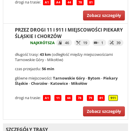
drogi na trasie:
A1
A4
44
78
81
Zobacz szczegóły
PRZEZ DROGI 11 I 911 I MIEJSCOWOŚCI PIEKARY
ŚLĄSKIE I CHORZÓW
NAJKRÓTSZA
46
19
1
39
długość trasy:
43 km
(odległość między miejscowościami
Tarnowskie Góry - Mikołów)
czas przejazdu:
56 min
główne miejscowości:
Tarnowskie Góry
-
Bytom
-
Piekary
Śląskie
-
Chorzów
-
Katowice
-
Mikołów
drogi na trasie:
A1
11
44
78
79
81
911
Zobacz szczegóły
SZCZEGÓŁY TRASY