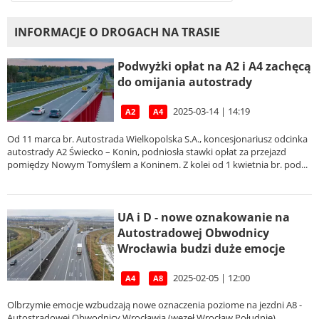
INFORMACJE O DROGACH NA TRASIE
Podwyżki opłat na A2 i A4 zachęcą
do omijania autostrady
2025-03-14 | 14:19
A2
A4
Od 11 marca br. Autostrada Wielkopolska S.A., koncesjonariusz odcinka
autostrady A2 Świecko – Konin, podniosła stawki opłat za przejazd
pomiędzy Nowym Tomyślem a Koninem. Z kolei od 1 kwietnia br. pod...
UA i D - nowe oznakowanie na
Autostradowej Obwodnicy
Wrocławia budzi duże emocje
2025-02-05 | 12:00
A4
A8
Olbrzymie emocje wzbudzają nowe oznaczenia poziome na jezdni A8 -
Autostradowej Obwodnicy Wrocławia (węzeł Wrocław Południe).