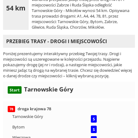
miejscowości Zabrze i Ruda Śląska odległość
54 km
Tarnowskie Góry - Mikołów wynosi 54 km. Opisywana
trasa prowadzi drogami: A1, A4, 44, 78, 81, przez
miejscowości: Tarnowskie Góry, Bytom, Zabrze,
Gliwice, Ruda Śląska, Chorzów, Mikołów.
PRZEBIEG TRASY - DROGI I MIEJSCOWOŚCI
Poniżej prezentujemy interaktywny przebieg Twojej trasy. Drogi i
miejscowości są uszeregowane w kolejności przejazdu. Najpierw
pokazujemy drogę (jej nr i rodzaj), a następnie miejscowości, jakie
miniesz jadąc tą drogą na wybranej trasie. Chcesz się dowiedzieć więcej
o danej drodze czy miejscowości – kliknij wybraną pozycję.
Tarnowskie Góry
Start
droga krajowa 78
78
Tarnowskie Góry
S
Bytom
S
Wieszowa