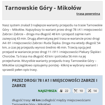
Tarnowskie Góry - Mikołów
trasa powrotna
Nasz system znalazł 3 najlepsze warianty przejazdu na trasie Tarnowskie
Góry – Mikołów. Najszybszy to wariant przez drogi 78 i A1 i miejscowości
Zabrze i Zabrze – droga ma długość 48 km i przejazd zajmie nam
zazwyczaj 43 min. Drugą alternatywą jest trasa w wariancie przez drogi
A4 i 81 i miejscowości Zabrze i Ruda Śląska. Droga ma wtedy długość 54
km, a czas jej przejazdu wynosi średnio 46 min. Trzecią opcją jest
przejazd w wariancie przez drogi 11 i 911 i miejscowości Piekary Śląskie i
Chorzów. Ta trasa ma długość 43 km i potrzeba 56 min na jej
przejechanie. Wszystkie warianty przejazdu trasy Tarnowskie Góry –
Mikołów szczegółowo opisujemy poniżej - kliknij w wybrany wariant i
sprawdź pełen opis trasy.
PRZEZ DROGI 78 I A1 I MIEJSCOWOŚCI ZABRZE I
ZABRZE
NAJSZYBSZA
22
10
14
długość trasy:
48 km
(odległość między miejscowościami
Tarnowskie Góry - Mikołów)