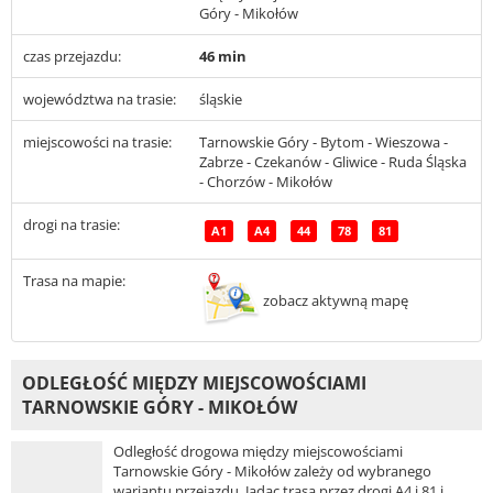
Góry - Mikołów
czas przejazdu:
46 min
województwa na trasie:
śląskie
miejscowości na trasie:
Tarnowskie Góry - Bytom - Wieszowa -
Zabrze - Czekanów - Gliwice - Ruda Śląska
- Chorzów - Mikołów
drogi na trasie:
A1
A4
44
78
81
Trasa na mapie:
zobacz aktywną mapę
ODLEGŁOŚĆ MIĘDZY MIEJSCOWOŚCIAMI
TARNOWSKIE GÓRY - MIKOŁÓW
Odległość drogowa między miejscowościami
Tarnowskie Góry - Mikołów zależy od wybranego
wariantu przejazdu. Jadąc trasą przez drogi A4 i 81 i