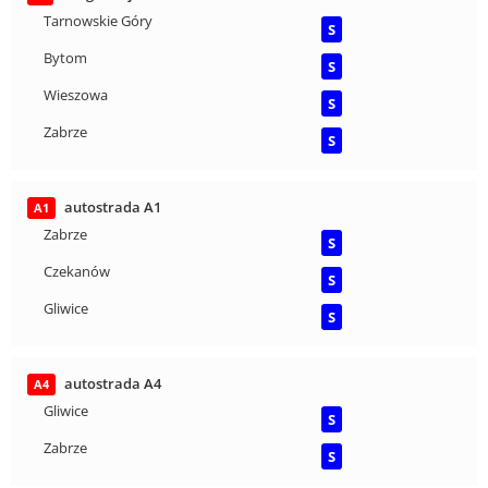
Tarnowskie Góry
S
Bytom
S
Wieszowa
S
Zabrze
S
autostrada A1
A1
Zabrze
S
Czekanów
S
Gliwice
S
autostrada A4
A4
Gliwice
S
Zabrze
S