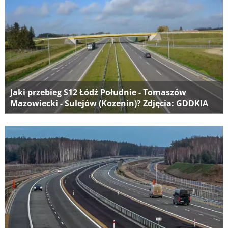
Jaki przebieg S12 Łódź Południe - Tomaszów
Mazowiecki - Sulejów (Kozenin)? Zdjęcia: GDDKIA