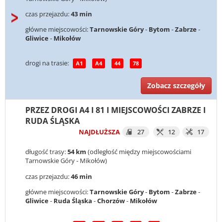
czas przejazdu:
43 min
główne miejscowości:
Tarnowskie Góry
-
Bytom
-
Zabrze
-
Gliwice
-
Mikołów
drogi na trasie:
A1
A4
44
78
Zobacz szczegóły
PRZEZ DROGI A4 I 81 I MIEJSCOWOŚCI ZABRZE I
RUDA ŚLĄSKA
NAJDŁUŻSZA
27
12
17
długość trasy:
54 km
(odległość między miejscowościami
Tarnowskie Góry - Mikołów)
czas przejazdu:
46 min
główne miejscowości:
Tarnowskie Góry
-
Bytom
-
Zabrze
-
Gliwice
-
Ruda Śląska
-
Chorzów
-
Mikołów