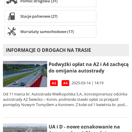
Pomoc drogowa (31)
Stacje paliwowe (27)
Warsztaty samochodowe (17)
INFORMACJE O DROGACH NA TRASIE
Podwyżki opłat na A2 i A4 zachęcą
do omijania autostrady
2025-03-14 | 14:19
A2
A4
Od 11 marca br. Autostrada Wielkopolska S.A., koncesjonariusz odcinka
autostrady A2 Świecko – Konin, podniosła stawki opłat za przejazd
pomiędzy Nowym Tomyślem a Koninem. Z kolei od 1 kwietnia br. pod...
UA i D - nowe oznakowanie na