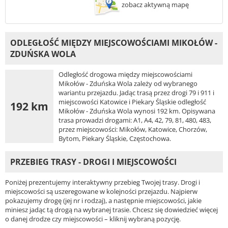
zobacz aktywną mapę
ODLEGŁOŚĆ MIĘDZY MIEJSCOWOŚCIAMI MIKOŁÓW -
ZDUŃSKA WOLA
Odległość drogowa między miejscowościami
Mikołów - Zduńska Wola zależy od wybranego
wariantu przejazdu. Jadąc trasą przez drogi 79 i 911 i
miejscowości Katowice i Piekary Śląskie odległość
192 km
Mikołów - Zduńska Wola wynosi 192 km. Opisywana
trasa prowadzi drogami: A1, A4, 42, 79, 81, 480, 483,
przez miejscowości: Mikołów, Katowice, Chorzów,
Bytom, Piekary Śląskie, Częstochowa.
PRZEBIEG TRASY - DROGI I MIEJSCOWOŚCI
Poniżej prezentujemy interaktywny przebieg Twojej trasy. Drogi i
miejscowości są uszeregowane w kolejności przejazdu. Najpierw
pokazujemy drogę (jej nr i rodzaj), a następnie miejscowości, jakie
miniesz jadąc tą drogą na wybranej trasie. Chcesz się dowiedzieć więcej
o danej drodze czy miejscowości – kliknij wybraną pozycję.