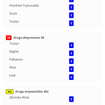
Piotrków Trybunalski
E
Srock
E
Tuszyn
E
droga ekspresowa S8
S8
Tuszyn
E
Rzgów
E
Pabianice
E
Róża
E
Łask
E
droga wojewódzka 482
482
Zduńska Wola
E