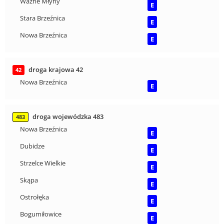
Ważne Młyny
E
Stara Brzeźnica
E
Nowa Brzeźnica
E
droga krajowa 42
42
Nowa Brzeźnica
E
droga wojewódzka 483
483
Nowa Brzeźnica
E
Dubidze
E
Strzelce Wielkie
E
Skąpa
E
Ostrołęka
E
Bogumiłowice
E