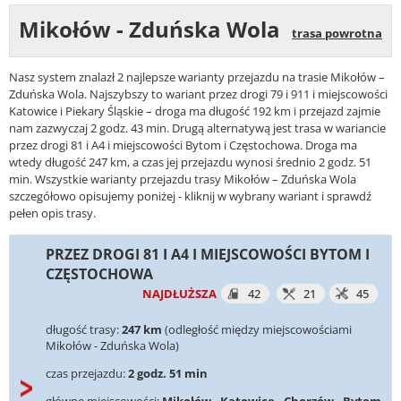
Mikołów - Zduńska Wola
trasa powrotna
Nasz system znalazł 2 najlepsze warianty przejazdu na trasie Mikołów –
Zduńska Wola. Najszybszy to wariant przez drogi 79 i 911 i miejscowości
Katowice i Piekary Śląskie – droga ma długość 192 km i przejazd zajmie
nam zazwyczaj 2 godz. 43 min. Drugą alternatywą jest trasa w wariancie
przez drogi 81 i A4 i miejscowości Bytom i Częstochowa. Droga ma
wtedy długość 247 km, a czas jej przejazdu wynosi średnio 2 godz. 51
min. Wszystkie warianty przejazdu trasy Mikołów – Zduńska Wola
szczegółowo opisujemy poniżej - kliknij w wybrany wariant i sprawdź
pełen opis trasy.
PRZEZ DROGI 81 I A4 I MIEJSCOWOŚCI BYTOM I
CZĘSTOCHOWA
NAJDŁUŻSZA
42
21
45
długość trasy:
247 km
(odległość między miejscowościami
Mikołów - Zduńska Wola)
czas przejazdu:
2 godz. 51 min