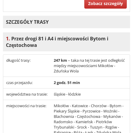
Zobacz szczegóły
SZCZEGÓŁY TRASY
1.
Przez drogi 81 i A4 i miejscowości Bytom i
Częstochowa
długość trasy:
247 km
– taka na tej trasie jest odległość
między miejscowościami Mikołów -
Zduńska Wola
czas przejazdu:
2 godz. 51 min
województwa na trasie:
śląskie - łódzkie
miejscowości na trasie:
Mikołów - Katowice - Chorzów - Bytom -
Piekary Śląskie - Pyrzowice - Woźniki -
Blachownia - Częstochowa - Mykanów -
Radomsko - Kamieńsk - Piotrków
Trybunalski - Srock - Tuszyn - Rzgów -
Pabianice - Róża - Łask - Zduńska Wola