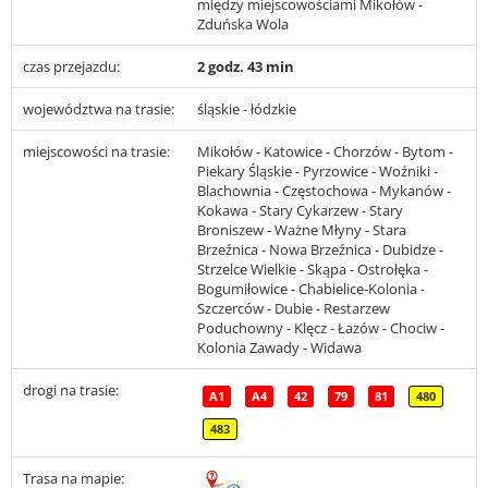
między miejscowościami Mikołów -
Zduńska Wola
czas przejazdu:
2 godz. 43 min
województwa na trasie:
śląskie - łódzkie
miejscowości na trasie:
Mikołów - Katowice - Chorzów - Bytom -
Piekary Śląskie - Pyrzowice - Woźniki -
Blachownia - Częstochowa - Mykanów -
Kokawa - Stary Cykarzew - Stary
Broniszew - Ważne Młyny - Stara
Brzeźnica - Nowa Brzeźnica - Dubidze -
Strzelce Wielkie - Skąpa - Ostrołęka -
Bogumiłowice - Chabielice-Kolonia -
Szczerców - Dubie - Restarzew
Poduchowny - Klęcz - Łazów - Chociw -
Kolonia Zawady - Widawa
drogi na trasie:
A1
A4
42
79
81
480
483
Trasa na mapie: