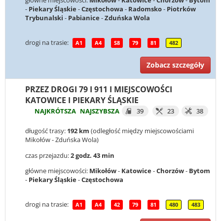
główne miejscowości:
Mikołów
-
Katowice
-
Chorzów
-
Bytom
-
Piekary Śląskie
-
Częstochowa
-
Radomsko
-
Piotrków
Trybunalski
-
Pabianice
-
Zduńska Wola
drogi na trasie:
A1
A4
S8
79
81
482
Zobacz szczegóły
PRZEZ DROGI 79 I 911 I MIEJSCOWOŚCI
KATOWICE I PIEKARY ŚLĄSKIE
NAJKRÓTSZA
NAJSZYBSZA
39
23
38
długość trasy:
192 km
(odległość między miejscowościami
Mikołów - Zduńska Wola)
czas przejazdu:
2 godz. 43 min
główne miejscowości:
Mikołów
-
Katowice
-
Chorzów
-
Bytom
-
Piekary Śląskie
-
Częstochowa
drogi na trasie:
A1
A4
42
79
81
480
483