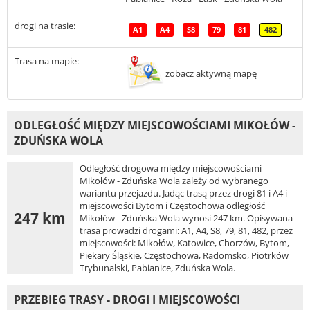
drogi na trasie:
A1
A4
S8
79
81
482
Trasa na mapie:
zobacz aktywną mapę
ODLEGŁOŚĆ MIĘDZY MIEJSCOWOŚCIAMI MIKOŁÓW -
ZDUŃSKA WOLA
Odległość drogowa między miejscowościami
Mikołów - Zduńska Wola zależy od wybranego
wariantu przejazdu. Jadąc trasą przez drogi 81 i A4 i
miejscowości Bytom i Częstochowa odległość
247 km
Mikołów - Zduńska Wola wynosi 247 km. Opisywana
trasa prowadzi drogami: A1, A4, S8, 79, 81, 482, przez
miejscowości: Mikołów, Katowice, Chorzów, Bytom,
Piekary Śląskie, Częstochowa, Radomsko, Piotrków
Trybunalski, Pabianice, Zduńska Wola.
PRZEBIEG TRASY - DROGI I MIEJSCOWOŚCI