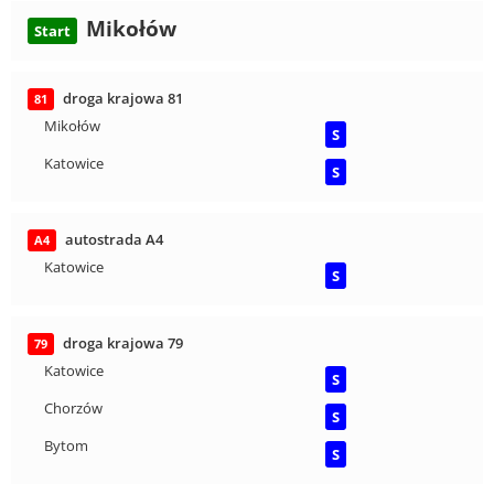
Mikołów
Start
droga krajowa 81
81
Mikołów
S
Katowice
S
autostrada A4
A4
Katowice
S
droga krajowa 79
79
Katowice
S
Chorzów
S
Bytom
S