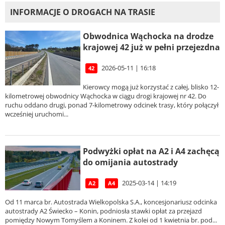
INFORMACJE O DROGACH NA TRASIE
Obwodnica Wąchocka na drodze
krajowej 42 już w pełni przejezdna
2026-05-11 | 16:18
42
Kierowcy mogą już korzystać z całej, blisko 12-
kilometrowej obwodnicy Wąchocka w ciągu drogi krajowej nr 42. Do
ruchu oddano drugi, ponad 7-kilometrowy odcinek trasy, który połączył
wcześniej uruchomi...
Podwyżki opłat na A2 i A4 zachęcą
do omijania autostrady
2025-03-14 | 14:19
A2
A4
Od 11 marca br. Autostrada Wielkopolska S.A., koncesjonariusz odcinka
autostrady A2 Świecko – Konin, podniosła stawki opłat za przejazd
pomiędzy Nowym Tomyślem a Koninem. Z kolei od 1 kwietnia br. pod...