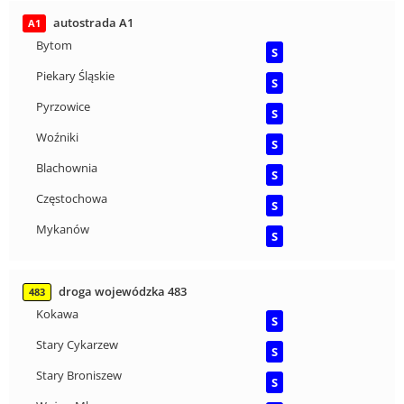
autostrada A1
A1
Bytom
S
Piekary Śląskie
S
Pyrzowice
S
Woźniki
S
Blachownia
S
Częstochowa
S
Mykanów
S
droga wojewódzka 483
483
Kokawa
S
Stary Cykarzew
S
Stary Broniszew
S