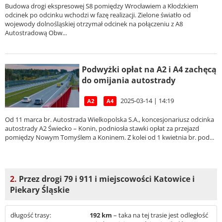
Budowa drogi ekspresowej S8 pomiędzy Wrocławiem a Kłodzkiem
odcinek po odcinku wchodzi w fazę realizacji. Zielone światło od
wojewody dolnośląskiej otrzymał odcinek na połączeniu z A8
Autostradową Obw...
Podwyżki opłat na A2 i A4 zachęcą
do omijania autostrady
2025-03-14 | 14:19
A2
A4
Od 11 marca br. Autostrada Wielkopolska S.A., koncesjonariusz odcinka
autostrady A2 Świecko – Konin, podniosła stawki opłat za przejazd
pomiędzy Nowym Tomyślem a Koninem. Z kolei od 1 kwietnia br. pod...
2.
Przez drogi 79 i 911 i miejscowości Katowice i
Piekary Śląskie
długość trasy:
192 km
– taka na tej trasie jest odległość