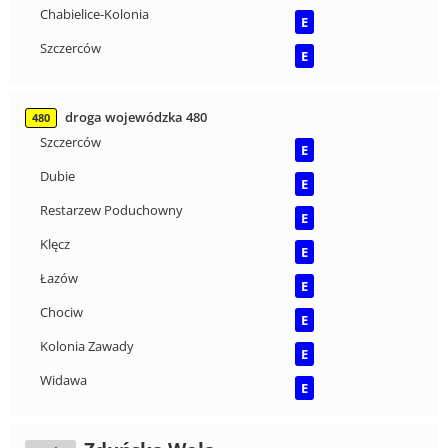
Chabielice-Kolonia
E
Szczerców
E
droga wojewódzka 480
480
Szczerców
E
Dubie
E
Restarzew Poduchowny
E
Klęcz
E
Łazów
E
Chociw
E
Kolonia Zawady
E
Widawa
E