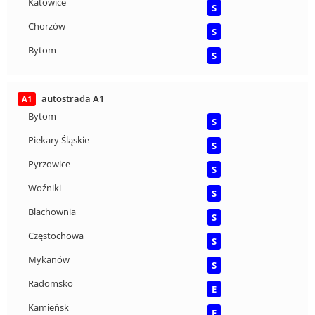
Katowice
S
Chorzów
S
Bytom
S
autostrada A1
A1
Bytom
S
Piekary Śląskie
S
Pyrzowice
S
Woźniki
S
Blachownia
S
Częstochowa
S
Mykanów
S
Radomsko
E
Kamieńsk
E