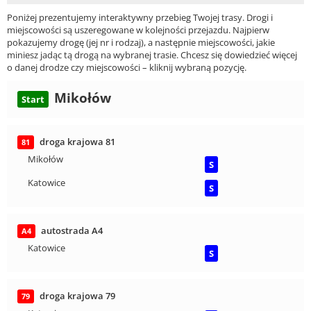
Poniżej prezentujemy interaktywny przebieg Twojej trasy. Drogi i
miejscowości są uszeregowane w kolejności przejazdu. Najpierw
pokazujemy drogę (jej nr i rodzaj), a następnie miejscowości, jakie
miniesz jadąc tą drogą na wybranej trasie. Chcesz się dowiedzieć więcej
o danej drodze czy miejscowości – kliknij wybraną pozycję.
Mikołów
Start
droga krajowa 81
81
Mikołów
S
Katowice
S
autostrada A4
A4
Katowice
S
droga krajowa 79
79