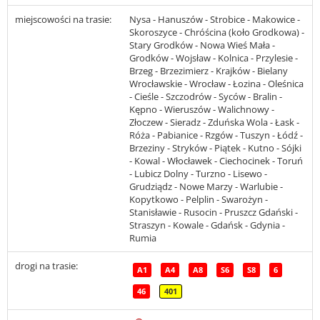
miejscowości na trasie:
Nysa - Hanuszów - Strobice - Makowice -
Skoroszyce - Chróścina (koło Grodkowa) -
Stary Grodków - Nowa Wieś Mała -
Grodków - Wojsław - Kolnica - Przylesie -
Brzeg - Brzezimierz - Krajków - Bielany
Wrocławskie - Wrocław - Łozina - Oleśnica
- Cieśle - Szczodrów - Syców - Bralin -
Kępno - Wieruszów - Walichnowy -
Złoczew - Sieradz - Zduńska Wola - Łask -
Róża - Pabianice - Rzgów - Tuszyn - Łódź -
Brzeziny - Stryków - Piątek - Kutno - Sójki
- Kowal - Włocławek - Ciechocinek - Toruń
- Lubicz Dolny - Turzno - Lisewo -
Grudziądz - Nowe Marzy - Warlubie -
Kopytkowo - Pelplin - Swarożyn -
Stanisławie - Rusocin - Pruszcz Gdański -
Straszyn - Kowale - Gdańsk - Gdynia -
Rumia
drogi na trasie:
A1
A4
A8
S6
S8
6
46
401