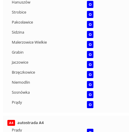
Hanuszów
O
Strobice
O
Pakosławice
O
Sidzina
O
Malerzowice Wielkie
O
Grabin
O
Jaczowice
O
Brzęczkowice
O
Niemodlin
O
Sosnówka
O
Prądy
O
autostrada A4
A4
Prądy