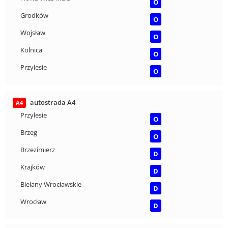
O
Grodków
O
Wojsław
O
Kolnica
O
Przylesie
O
autostrada A4
A4
Przylesie
O
Brzeg
O
Brzezimierz
D
Krajków
D
Bielany Wrocławskie
D
Wrocław
D