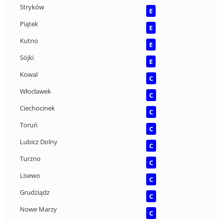
Stryków
E
Piątek
E
Kutno
E
Sójki
E
Kowal
C
Włocławek
C
Ciechocinek
C
Toruń
C
Lubicz Dolny
C
Turzno
C
Lisewo
C
Grudziądz
C
Nowe Marzy
C