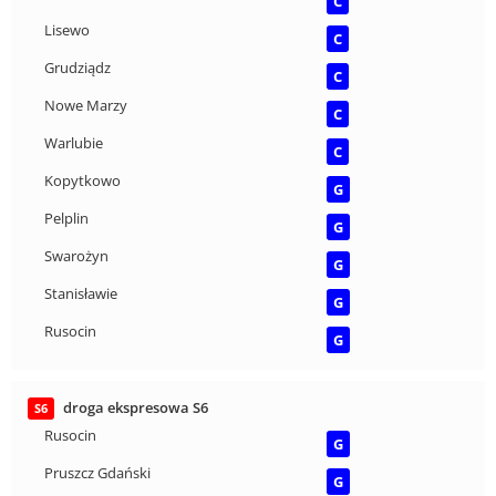
C
Lisewo
C
Grudziądz
C
Nowe Marzy
C
Warlubie
C
Kopytkowo
G
Pelplin
G
Swarożyn
G
Stanisławie
G
Rusocin
G
droga ekspresowa S6
S6
Rusocin
G
Pruszcz Gdański
G