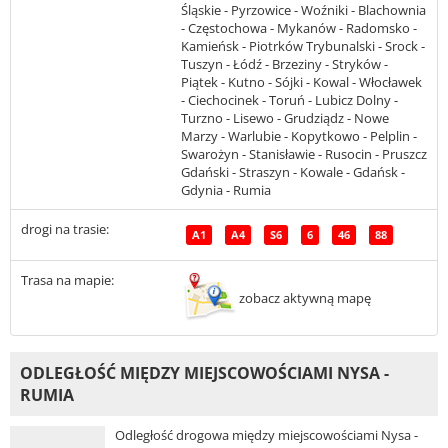
Śląskie - Pyrzowice - Woźniki - Blachownia
- Częstochowa - Mykanów - Radomsko -
Kamieńsk - Piotrków Trybunalski - Srock -
Tuszyn - Łódź - Brzeziny - Stryków -
Piątek - Kutno - Sójki - Kowal - Włocławek
- Ciechocinek - Toruń - Lubicz Dolny -
Turzno - Lisewo - Grudziądz - Nowe
Marzy - Warlubie - Kopytkowo - Pelplin -
Swarożyn - Stanisławie - Rusocin - Pruszcz
Gdański - Straszyn - Kowale - Gdańsk -
Gdynia - Rumia
drogi na trasie:
A1
A4
S6
6
46
88
Trasa na mapie:
zobacz aktywną mapę
ODLEGŁOŚĆ MIĘDZY MIEJSCOWOŚCIAMI NYSA -
RUMIA
Odległość drogowa między miejscowościami Nysa -