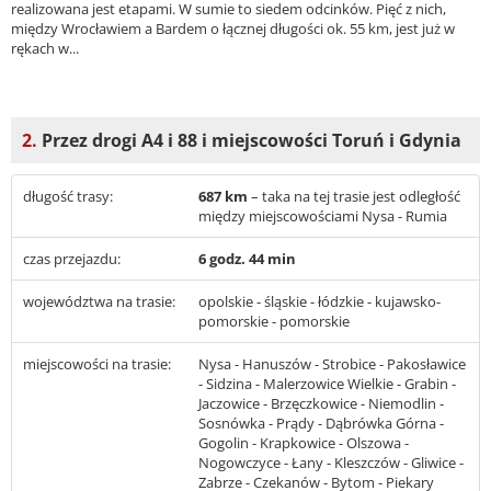
realizowana jest etapami. W sumie to siedem odcinków. Pięć z nich,
między Wrocławiem a Bardem o łącznej długości ok. 55 km, jest już w
rękach w...
2.
Przez drogi A4 i 88 i miejscowości Toruń i Gdynia
długość trasy:
687 km
– taka na tej trasie jest odległość
między miejscowościami Nysa - Rumia
czas przejazdu:
6 godz. 44 min
województwa na trasie:
opolskie - śląskie - łódzkie - kujawsko-
pomorskie - pomorskie
miejscowości na trasie:
Nysa - Hanuszów - Strobice - Pakosławice
- Sidzina - Malerzowice Wielkie - Grabin -
Jaczowice - Brzęczkowice - Niemodlin -
Sosnówka - Prądy - Dąbrówka Górna -
Gogolin - Krapkowice - Olszowa -
Nogowczyce - Łany - Kleszczów - Gliwice -
Zabrze - Czekanów - Bytom - Piekary