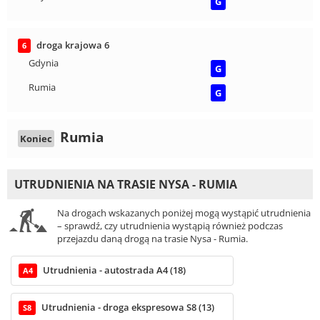
G
droga krajowa 6
6
Gdynia
G
Rumia
G
Rumia
Koniec
UTRUDNIENIA NA TRASIE NYSA - RUMIA
Na drogach wskazanych poniżej mogą wystąpić utrudnienia
– sprawdź, czy utrudnienia wystąpią również podczas
przejazdu daną drogą na trasie Nysa - Rumia.
Utrudnienia - autostrada A4 (18)
A4
Utrudnienia - droga ekspresowa S8 (13)
S8