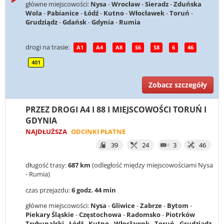
główne miejscowości:
Nysa
-
Wrocław
-
Sieradz
-
Zduńska
Wola
-
Pabianice
-
Łódź
-
Kutno
-
Włocławek
-
Toruń
-
Grudziądz
-
Gdańsk
-
Gdynia
-
Rumia
drogi na trasie:
A1
A4
A8
S6
S8
6
46
401
Zobacz szczegóły
PRZEZ DROGI A4 I 88 I MIEJSCOWOŚCI TORUŃ I
GDYNIA
NAJDŁUŻSZA
ODCINKI PŁATNE
39
24
3
46
długość trasy:
687 km
(odległość między miejscowościami Nysa
- Rumia)
czas przejazdu:
6 godz. 44 min
główne miejscowości:
Nysa
-
Gliwice
-
Zabrze
-
Bytom
-
Piekary Śląskie
-
Częstochowa
-
Radomsko
-
Piotrków
Trybunalski
-
Łódź
-
Kutno
-
Włocławek
-
Toruń
-
Grudziądz