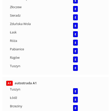
E
Złoczew
E
Sieradz
E
Zduńska Wola
E
Łask
E
Róża
E
Pabianice
E
Rzgów
E
Tuszyn
E
autostrada A1
A1
Tuszyn
E
Łódź
E
Brzeziny
E