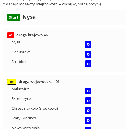
o danej drodze czy miejscowości – kliknij wybraną pozycję.
Nysa
Start
droga krajowa 46
46
Nysa
O
Hanuszów
O
Strobice
O
droga wojewódzka 401
401
Makowice
O
Skoroszyce
O
Chróścina (koło Grodkowa)
O
Stary Grodków
O
Nowa Wieś Mała