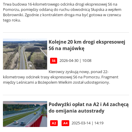
Trwa budowa 16-kilometrowego odcinka drogi ekspresowej S6 na
Pomorzu, pomiędzy oddaną do ruchu obwodnicą Słupska a węzłem
Bobrowniki. Zgodnie z kontraktem droga ma być gotowa w czerwcu
tego roku.
Kolejne 20 km drogi ekspresowej
S6 na majówkę
2026-04-30 | 10:08
S6
Kierowcy zyskują nowy, ponad 22-
kilometrowy odcinek trasy ekspresowej S6 na Pomorzu. Fragment
między Leśnicami a Bożepolem Wielkim został udostępniony.
Podwyżki opłat na A2 i A4 zachęcą
do omijania autostrady
2025-03-14 | 14:19
A2
A4