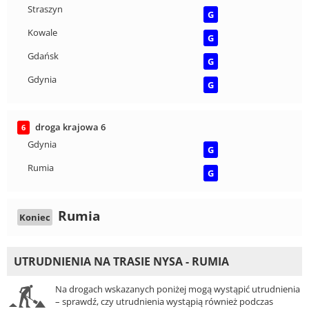
Straszyn
G
Kowale
G
Gdańsk
G
Gdynia
G
droga krajowa 6
6
Gdynia
G
Rumia
G
Rumia
Koniec
UTRUDNIENIA NA TRASIE NYSA - RUMIA
Na drogach wskazanych poniżej mogą wystąpić utrudnienia
– sprawdź, czy utrudnienia wystąpią również podczas