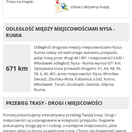
Trasa na mapie:
zobacz aktywną mapę
ODLEGŁOŚĆ MIĘDZY MIEJSCOWOŚCIAMI NYSA -
RUMIA
Odległość drogowa między miejscowościami Nysa -
Rumia zależy od wybranego wariantu przejazdu.
Jadąc trasą przez drogi 46 i 401 i miejscowości Łódź i
Włocławek odległość Nysa - Rumia wynosi 671 km.
671 km
Opisywana trasa prowadzi drogami: A1, A4, A8, S6,
S8, 6, 46, 401, przez miejscowości: Nysa, Wrocław,
Sieradz, Zduńska Wola, Pabianice, Łódź, Kutno,
Włocławek, Toruń, Grudziądz, Gdańsk, Gdynia,
Rumia.
PRZEBIEG TRASY - DROGI I MIEJSCOWOŚCI
Poniżej prezentujemy interaktywny przebieg Twojej trasy. Drogi i
miejscowości są uszeregowane w kolejności przejazdu. Najpierw
pokazujemy drogę (jej nr i rodzaj), a następnie miejscowości, jakie
miniesz jadąc tą drogą na wybranej trasie. Chcesz się dowiedzieć więcej