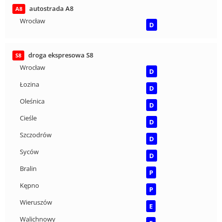
autostrada A8
A8
Wrocław
D
droga ekspresowa S8
S8
Wrocław
D
Łozina
D
Oleśnica
D
Cieśle
D
Szczodrów
D
Syców
D
Bralin
P
Kępno
P
Wieruszów
E
Walichnowy