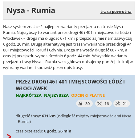
Nysa - Rumia
trasa powrotna
Nasz system znalazł 2 najlepsze warianty przejazdu na trasie Nysa –
Rumia. Najszybszy to wariant przez drogi 46 i 401 i miejscowości Łódź i
Włocławek – droga ma długość 671 km i przejazd zajmie nam zazwyczaj
6 godz. 26 min. Drugą alternatywą jest trasa w wariancie przez drogi A4 i
88 i miejscowości Toruń i Gdynia. Droga ma wtedy długość 687 km, a
czas jej przejazdu wynosi średnio 6 godz. 44 min. Wszystkie warianty
przejazdu trasy Nysa – Rumia szczegółowo opisujemy poniżej - kliknij w
wybrany wariant i sprawdź pełen opis trasy.
PRZEZ DROGI 46 I 401 I MIEJSCOWOŚCI ŁÓDŹ I
WŁOCŁAWEK
NAJKRÓTSZA
NAJSZYBSZA
ODCINKI PŁATNE
30
16
21
długość trasy:
671 km
(odległość między miejscowościami Nysa
- Rumia)
czas przejazdu:
6 godz. 26 min