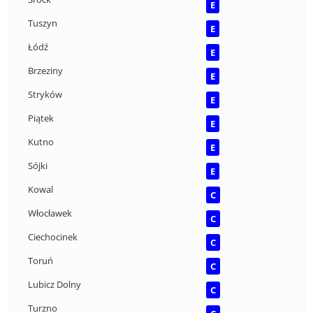
E
Tuszyn
E
Łódź
E
Brzeziny
E
Stryków
E
Piątek
E
Kutno
E
Sójki
E
Kowal
C
Włocławek
C
Ciechocinek
C
Toruń
C
Lubicz Dolny
C
Turzno