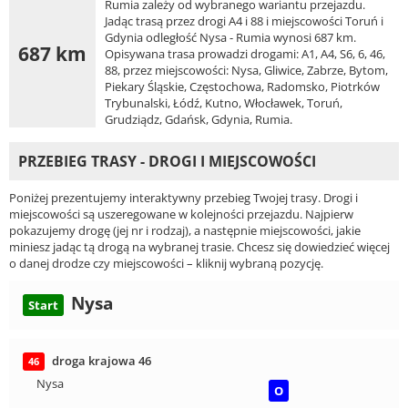
Rumia zależy od wybranego wariantu przejazdu.
Jadąc trasą przez drogi A4 i 88 i miejscowości Toruń i
Gdynia odległość Nysa - Rumia wynosi 687 km.
687 km
Opisywana trasa prowadzi drogami: A1, A4, S6, 6, 46,
88, przez miejscowości: Nysa, Gliwice, Zabrze, Bytom,
Piekary Śląskie, Częstochowa, Radomsko, Piotrków
Trybunalski, Łódź, Kutno, Włocławek, Toruń,
Grudziądz, Gdańsk, Gdynia, Rumia.
PRZEBIEG TRASY - DROGI I MIEJSCOWOŚCI
Poniżej prezentujemy interaktywny przebieg Twojej trasy. Drogi i
miejscowości są uszeregowane w kolejności przejazdu. Najpierw
pokazujemy drogę (jej nr i rodzaj), a następnie miejscowości, jakie
miniesz jadąc tą drogą na wybranej trasie. Chcesz się dowiedzieć więcej
o danej drodze czy miejscowości – kliknij wybraną pozycję.
Nysa
Start
droga krajowa 46
46
Nysa
O