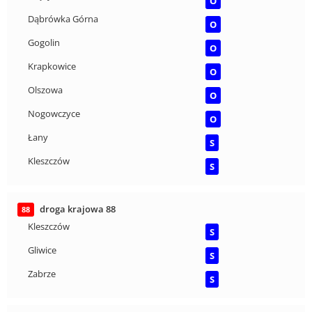
O
Dąbrówka Górna
O
Gogolin
O
Krapkowice
O
Olszowa
O
Nogowczyce
O
Łany
S
Kleszczów
S
droga krajowa 88
88
Kleszczów
S
Gliwice
S
Zabrze
S