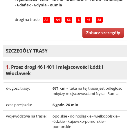
-
Gdańsk
-
Gdynia
-
Rumia
drogi na trasie:
A1
A4
S6
6
46
88
Zobacz szczegóły
SZCZEGÓŁY TRASY
1.
Przez drogi 46 i 401 i miejscowości Łódź i
Włocławek
długość trasy:
671 km
– taka na tej trasie jest odległość
między miejscowościami Nysa - Rumia
czas przejazdu:
6 godz. 26 min
województwa na trasie:
opolskie - dolnośląskie - wielkopolskie -
łódzkie - kujawsko-pomorskie -
pomorskie