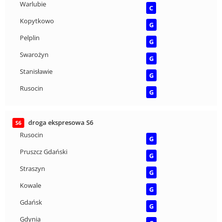
Warlubie
C
Kopytkowo
G
Pelplin
G
Swarożyn
G
Stanisławie
G
Rusocin
G
droga ekspresowa S6
S6
Rusocin
G
Pruszcz Gdański
G
Straszyn
G
Kowale
G
Gdańsk
G
Gdynia