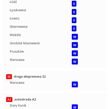
Łódź
E
Łyszkowice
E
Łowicz
E
Skierniewice
E
Wiskitki
W
Grodzisk Mazowiecki
W
Pruszków
W
Warszawa
W
droga ekspresowa S2
S2
Warszawa
W
autostrada A2
A2
Stary Konik
W