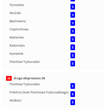
Pyrzowice
S
Woźniki
S
Blachownia
S
Częstochowa
S
Mykanów
S
Radomsko
E
Kamieńsk
E
Piotrków Trybunalski
E
droga ekspresowa S8
S8
Piotrków Trybunalski
E
Polichno (koło Piotrkowa Trybunalskiego)
E
Wolbórz
E