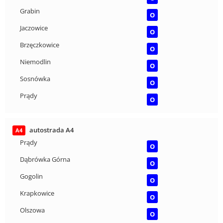
Grabin
O
Jaczowice
O
Brzęczkowice
O
Niemodlin
O
Sosnówka
O
Prądy
O
autostrada A4
A4
Prądy
O
Dąbrówka Górna
O
Gogolin
O
Krapkowice
O
Olszowa
O