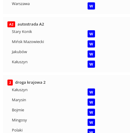
Warszawa
W
autostrada A2
A2
Stary Konik
W
Mińsk Mazowiecki
W
Jakubów
W
Kałuszyn
W
droga krajowa 2
2
Kałuszyn
W
Marysin
W
Bojmie
W
Mingosy
W
Polaki
W