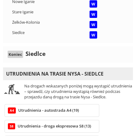
Nowe Iganie
W
Stare Iganie
W
Żelków-Kolonia
W
Siedlce
W
Siedlce
Koniec
UTRUDNIENIA NA TRASIE NYSA - SIEDLCE
Na drogach wskazanych poniżej mogą wystąpić utrudnienia
– sprawdź, czy utrudnienia wystąpią również podczas
przejazdu daną drogą na trasie Nysa - Siedlce.
Utrudnienia - autostrada A4 (19)
A4
Utrudnienia - droga ekspresowa S8 (13)
S8