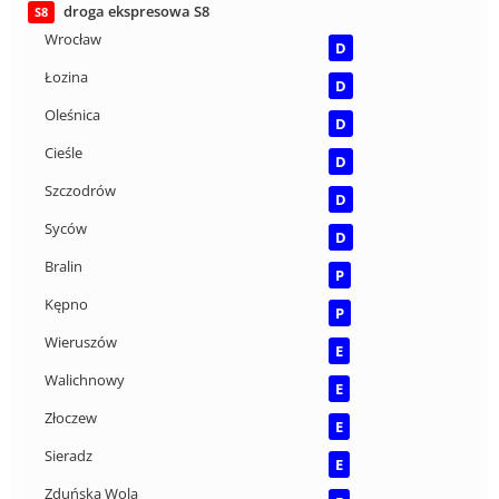
droga ekspresowa S8
S8
Wrocław
D
Łozina
D
Oleśnica
D
Cieśle
D
Szczodrów
D
Syców
D
Bralin
P
Kępno
P
Wieruszów
E
Walichnowy
E
Złoczew
E
Sieradz
E
Zduńska Wola