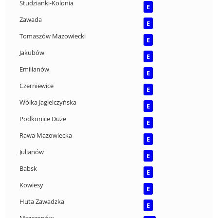
Studzianki-Kolonia
E
Zawada
E
Tomaszów Mazowiecki
E
Jakubów
E
Emilianów
E
Czerniewice
E
Wólka Jagielczyńska
E
Podkonice Duże
E
Rawa Mazowiecka
E
Julianów
E
Babsk
E
Kowiesy
E
Huta Zawadzka
E
Mszczonów