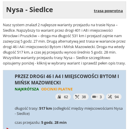
Nysa - Siedlce
trasa powrotna
Nasz system znalazł 2 najlepsze warianty przejazdu na trasie Nysa –
Siedlce. Najszybszy to wariant przez drogi 401 i A8 i miejscowości
Wrocław i Pruszków – droga ma długość 531 km i przejazd zajmie nam
zazwyczaj 5 godz. 27 min. Drugą alternatywą jest trasa w wariancie przez
drogi 46 i A4 i miejscowości Bytom i Mińsk Mazowiecki. Droga ma wtedy
długość 517 km, a czas jej przejazdu wynosi średnio 5 godz. 28 min.
Wszystkie warianty przejazdu trasy Nysa – Siedlce szczegółowo
opisujemy poniżej - kliknij w wybrany wariant i sprawdź pełen opis trasy.
PRZEZ DROGI 46 I A4 I MIEJSCOWOŚCI BYTOM I
MIŃSK MAZOWIECKI
NAJKRÓTSZA
ODCINKI PŁATNE
62
38
3
94
długość trasy:
517 km
(odległość między miejscowościami Nysa
- Siedlce)
czas przejazdu:
5 godz. 28 min