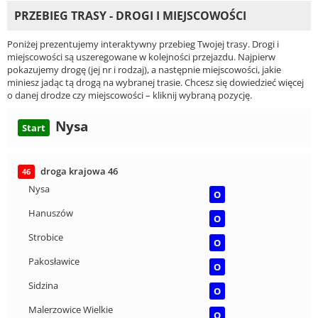
PRZEBIEG TRASY - DROGI I MIEJSCOWOŚCI
Poniżej prezentujemy interaktywny przebieg Twojej trasy. Drogi i
miejscowości są uszeregowane w kolejności przejazdu. Najpierw
pokazujemy drogę (jej nr i rodzaj), a następnie miejscowości, jakie
miniesz jadąc tą drogą na wybranej trasie. Chcesz się dowiedzieć więcej
o danej drodze czy miejscowości – kliknij wybraną pozycję.
Nysa
Start
droga krajowa 46
46
Nysa
O
Hanuszów
O
Strobice
O
Pakosławice
O
Sidzina
O
Malerzowice Wielkie
O