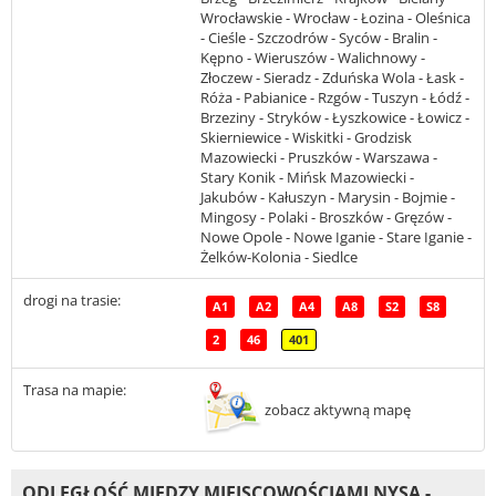
Wrocławskie - Wrocław - Łozina - Oleśnica
- Cieśle - Szczodrów - Syców - Bralin -
Kępno - Wieruszów - Walichnowy -
Złoczew - Sieradz - Zduńska Wola - Łask -
Róża - Pabianice - Rzgów - Tuszyn - Łódź -
Brzeziny - Stryków - Łyszkowice - Łowicz -
Skierniewice - Wiskitki - Grodzisk
Mazowiecki - Pruszków - Warszawa -
Stary Konik - Mińsk Mazowiecki -
Jakubów - Kałuszyn - Marysin - Bojmie -
Mingosy - Polaki - Broszków - Gręzów -
Nowe Opole - Nowe Iganie - Stare Iganie -
Żelków-Kolonia - Siedlce
drogi na trasie:
A1
A2
A4
A8
S2
S8
2
46
401
Trasa na mapie:
zobacz aktywną mapę
ODLEGŁOŚĆ MIĘDZY MIEJSCOWOŚCIAMI NYSA -