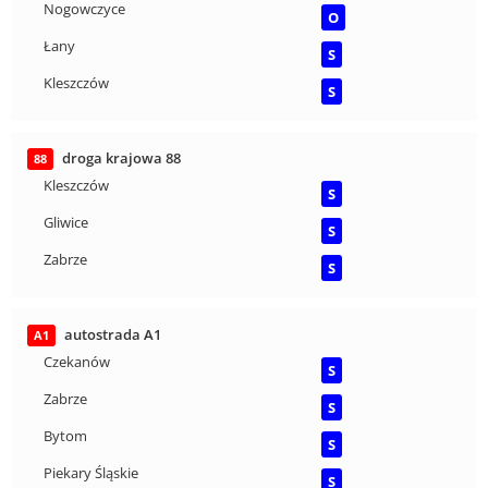
Nogowczyce
O
Łany
S
Kleszczów
S
droga krajowa 88
88
Kleszczów
S
Gliwice
S
Zabrze
S
autostrada A1
A1
Czekanów
S
Zabrze
S
Bytom
S
Piekary Śląskie
S