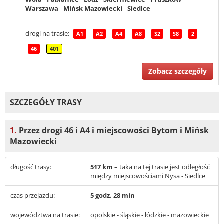
Warszawa
-
Mińsk Mazowiecki
-
Siedlce
drogi na trasie:
A1
A2
A4
A8
S2
S8
2
46
401
Zobacz szczegóły
SZCZEGÓŁY TRASY
1.
Przez drogi 46 i A4 i miejscowości Bytom i Mińsk
Mazowiecki
długość trasy:
517 km
– taka na tej trasie jest odległość
między miejscowościami Nysa - Siedlce
czas przejazdu:
5 godz. 28 min
województwa na trasie:
opolskie - śląskie - łódzkie - mazowieckie