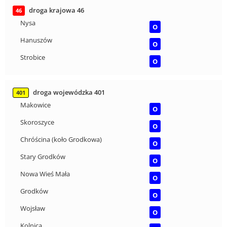
droga krajowa 46
46
Nysa
O
Hanuszów
O
Strobice
O
droga wojewódzka 401
401
Makowice
O
Skoroszyce
O
Chróścina (koło Grodkowa)
O
Stary Grodków
O
Nowa Wieś Mała
O
Grodków
O
Wojsław
O
Kolnica