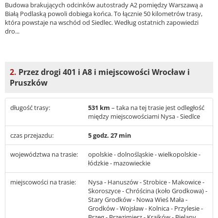
Budowa brakujących odcinków autostrady A2 pomiędzy Warszawą a
Białą Podlaską powoli dobiega końca. To łącznie 50 kilometrów trasy,
która powstaje na wschód od Siedlec. Według ostatnich zapowiedzi
dro...
2.
Przez drogi 401 i A8 i miejscowości Wrocław i
Pruszków
długość trasy:
531 km
– taka na tej trasie jest odległość
między miejscowościami Nysa - Siedlce
czas przejazdu:
5 godz. 27 min
województwa na trasie:
opolskie - dolnośląskie - wielkopolskie -
łódzkie - mazowieckie
miejscowości na trasie:
Nysa - Hanuszów - Strobice - Makowice -
Skoroszyce - Chróścina (koło Grodkowa) -
Stary Grodków - Nowa Wieś Mała -
Grodków - Wojsław - Kolnica - Przylesie -
Brzeg - Brzezimierz - Krajków - Bielany