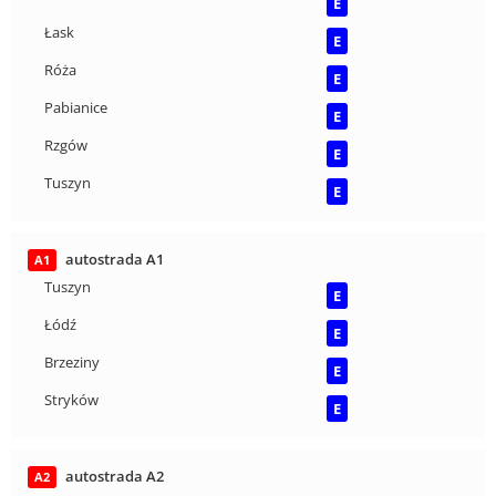
E
Łask
E
Róża
E
Pabianice
E
Rzgów
E
Tuszyn
E
autostrada A1
A1
Tuszyn
E
Łódź
E
Brzeziny
E
Stryków
E
autostrada A2
A2