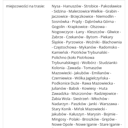
miejscowości na trasie:
Nysa - Hanuszów - Strobice - Pakosławice
- Sidzina - Malerzowice Wielkie - Grabin -
Jaczowice - Brzęczkowice - Niemodlin -
Sosnówka - Prądy - Dąbrówka Górna -
Gogolin - Krapkowice - Olszowa -
Nogowczyce - Łany - Kleszczów - Gliwice -
Zabrze - Czekanów - Bytom - Piekary
Śląskie - Pyrzowice - Woźniki - Blachownia
- Częstochowa - Mykanów - Radomsko -
Kamieńsk - Piotrków Trybunalski -
Polichno (koło Piotrkowa
Trybunalskiego) - Wolbórz - Studzianki-
Kolonia - Zawada - Tomaszów
Mazowiecki - Jakubów - Emilianów -
Czerniewice - Wólka Jagielczyńska -
Podkonice Duże - Rawa Mazowiecka -
Julianów - Babsk - Kowiesy - Huta
Zawadzka - Mszczonów - Radziejowice -
Żabia Wola - Siestrzeń - Młochów -
Nadarzyn - Paszków - Janki - Warszawa -
Stary Konik - Mińsk Mazowiecki -
Jakubów - Kałuszyn - Marysin - Bojmie -
Mingosy - Polaki - Broszków - Gręzów -
Nowe Opole - Nowe Iganie - Stare Iganie -