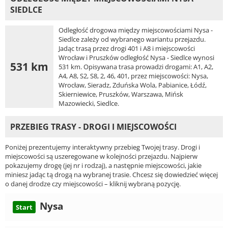
SIEDLCE
Odległość drogowa między miejscowościami Nysa -
Siedlce zależy od wybranego wariantu przejazdu.
Jadąc trasą przez drogi 401 i A8 i miejscowości
Wrocław i Pruszków odległość Nysa - Siedlce wynosi
531 km
531 km. Opisywana trasa prowadzi drogami: A1, A2,
A4, A8, S2, S8, 2, 46, 401, przez miejscowości: Nysa,
Wrocław, Sieradz, Zduńska Wola, Pabianice, Łódź,
Skierniewice, Pruszków, Warszawa, Mińsk
Mazowiecki, Siedlce.
PRZEBIEG TRASY - DROGI I MIEJSCOWOŚCI
Poniżej prezentujemy interaktywny przebieg Twojej trasy. Drogi i
miejscowości są uszeregowane w kolejności przejazdu. Najpierw
pokazujemy drogę (jej nr i rodzaj), a następnie miejscowości, jakie
miniesz jadąc tą drogą na wybranej trasie. Chcesz się dowiedzieć więcej
o danej drodze czy miejscowości – kliknij wybraną pozycję.
Nysa
Start