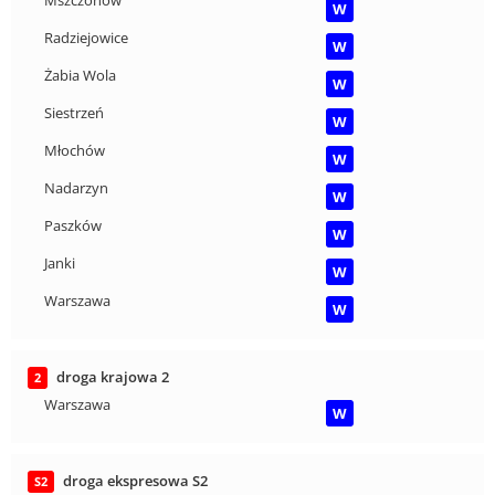
W
Radziejowice
W
Żabia Wola
W
Siestrzeń
W
Młochów
W
Nadarzyn
W
Paszków
W
Janki
W
Warszawa
W
droga krajowa 2
2
Warszawa
W
droga ekspresowa S2
S2