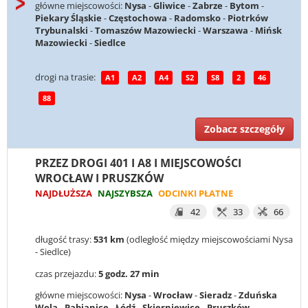
główne miejscowości:
Nysa
-
Gliwice
-
Zabrze
-
Bytom
-
Piekary Śląskie
-
Częstochowa
-
Radomsko
-
Piotrków
Trybunalski
-
Tomaszów Mazowiecki
-
Warszawa
-
Mińsk
Mazowiecki
-
Siedlce
drogi na trasie:
A1
A2
A4
S2
S8
2
46
88
Zobacz szczegóły
PRZEZ DROGI 401 I A8 I MIEJSCOWOŚCI
WROCŁAW I PRUSZKÓW
NAJDŁUŻSZA
NAJSZYBSZA
ODCINKI PŁATNE
42
33
66
długość trasy:
531 km
(odległość między miejscowościami Nysa
- Siedlce)
czas przejazdu:
5 godz. 27 min
główne miejscowości:
Nysa
-
Wrocław
-
Sieradz
-
Zduńska
Wola
-
Pabianice
-
Łódź
-
Skierniewice
-
Pruszków
-