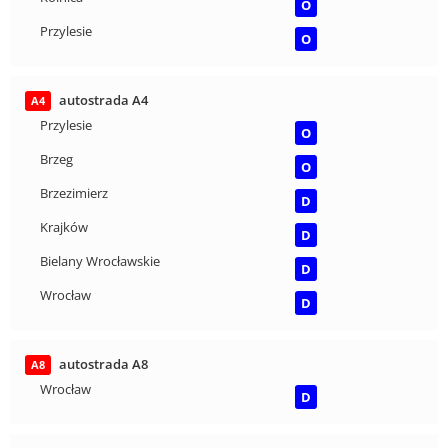
O
Przylesie
O
autostrada A4
A4
Przylesie
O
Brzeg
O
Brzezimierz
D
Krajków
D
Bielany Wrocławskie
D
Wrocław
D
autostrada A8
A8
Wrocław
D