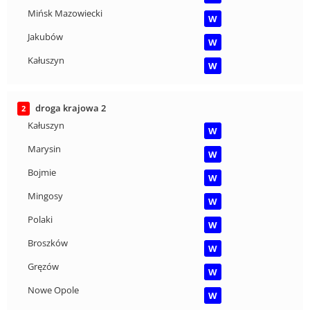
Mińsk Mazowiecki
W
Jakubów
W
Kałuszyn
W
droga krajowa 2
2
Kałuszyn
W
Marysin
W
Bojmie
W
Mingosy
W
Polaki
W
Broszków
W
Gręzów
W
Nowe Opole
W