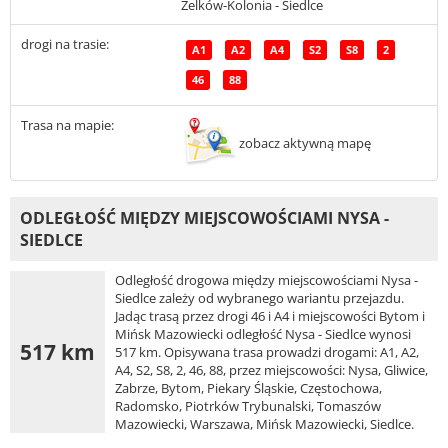
Żelków-Kolonia - Siedlce
drogi na trasie:
A1
A2
A4
S2
S8
2
46
88
Trasa na mapie:
zobacz aktywną mapę
ODLEGŁOŚĆ MIĘDZY MIEJSCOWOŚCIAMI NYSA -
SIEDLCE
Odległość drogowa między miejscowościami Nysa -
Siedlce zależy od wybranego wariantu przejazdu.
Jadąc trasą przez drogi 46 i A4 i miejscowości Bytom i
Mińsk Mazowiecki odległość Nysa - Siedlce wynosi
517 km
517 km. Opisywana trasa prowadzi drogami: A1, A2,
A4, S2, S8, 2, 46, 88, przez miejscowości: Nysa, Gliwice,
Zabrze, Bytom, Piekary Śląskie, Częstochowa,
Radomsko, Piotrków Trybunalski, Tomaszów
Mazowiecki, Warszawa, Mińsk Mazowiecki, Siedlce.