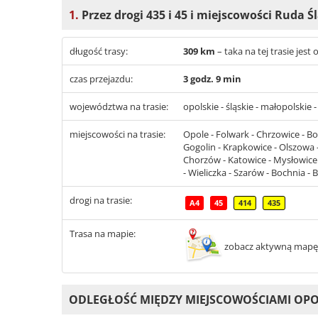
1.
Przez drogi 435 i 45 i miejscowości Ruda Ś
długość trasy:
309 km
– taka na tej trasie jes
czas przejazdu:
3 godz. 9 min
województwa na trasie:
opolskie - śląskie - małopolskie
miejscowości na trasie:
Opole - Folwark - Chrzowice - Bo
Gogolin - Krapkowice - Olszowa -
Chorzów - Katowice - Mysłowice 
- Wieliczka - Szarów - Bochnia -
drogi na trasie:
A4
45
414
435
Trasa na mapie:
zobacz aktywną mapę
ODLEGŁOŚĆ MIĘDZY MIEJSCOWOŚCIAMI OPOL