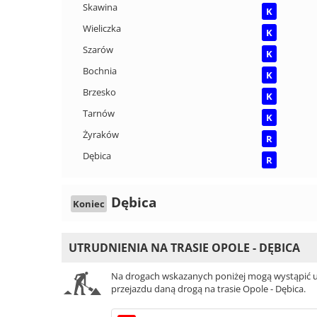
Skawina
K
Wieliczka
K
Szarów
K
Bochnia
K
Brzesko
K
Tarnów
K
Żyraków
R
Dębica
R
Dębica
Koniec
UTRUDNIENIA NA TRASIE OPOLE - DĘBICA
Na drogach wskazanych poniżej mogą wystąpić ut
przejazdu daną drogą na trasie Opole - Dębica.