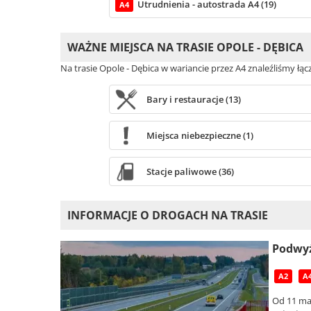
Utrudnienia - autostrada A4 (19)
A4
WAŻNE MIEJSCA NA TRASIE OPOLE - DĘBICA
Na trasie Opole - Dębica w wariancie przez A4 znaleźliśmy łą
Bary i restauracje (13)
Miejsca niebezpieczne (1)
Stacje paliwowe (36)
INFORMACJE O DROGACH NA TRASIE
Podwyż
A2
A
Od 11 mar