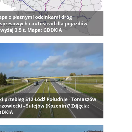
pa z płatnymi odcinkami dróg
spresowych i autostrad dla pojazdów
wyżej 3,5 t. Mapa: GDDKIA
ki przebieg S12 Łódź Południe - Tomaszów
zowiecki - Sulejów (Kozenin)? Zdjęcia:
DDKIA