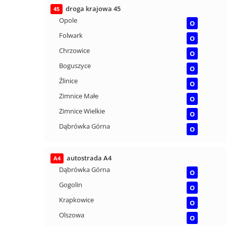
droga krajowa 45
45
Opole
O
Folwark
O
Chrzowice
O
Boguszyce
O
Źlinice
O
Zimnice Małe
O
Zimnice Wielkie
O
Dąbrówka Górna
O
autostrada A4
A4
Dąbrówka Górna
O
Gogolin
O
Krapkowice
O
Olszowa
O