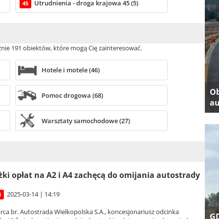
Utrudnienia - droga krajowa 45 (5)
45
cznie 191 obiektów, które mogą Cię zainteresować.
Hotele i motele (46)
Ob
Pomoc drogowa (68)
au
Warsztaty samochodowe (27)
ki opłat na A2 i A4 zachęcą do omijania autostrady
2025-03-14 | 14:19
4
ca br. Autostrada Wielkopolska S.A., koncesjonariusz odcinka
GD