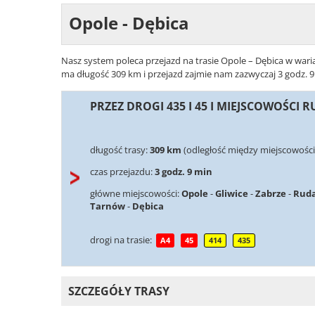
Opole - Dębica
Nasz system poleca przejazd na trasie Opole – Dębica w waria
ma długość 309 km i przejazd zajmie nam zazwyczaj 3 godz. 9 
PRZEZ DROGI 435 I 45 I MIEJSCOWOŚCI 
długość trasy:
309 km
(odległość między miejscowości
czas przejazdu:
3 godz. 9 min
główne miejscowości:
Opole
-
Gliwice
-
Zabrze
-
Ruda
Tarnów
-
Dębica
drogi na trasie:
A4
45
414
435
SZCZEGÓŁY TRASY