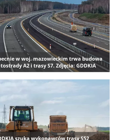
ecnie w woj. mazowieckim trwa budowa
tostrady A2 i trasy S7. Zdjęcia: GDDKIA
DKIA szuka wykonawców trasy S52