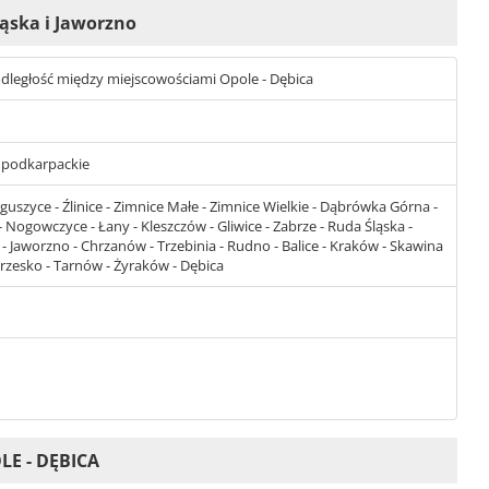
ląska i Jaworzno
t odległość między miejscowościami Opole - Dębica
 - podkarpackie
guszyce - Źlinice - Zimnice Małe - Zimnice Wielkie - Dąbrówka Górna -
 Nogowczyce - Łany - Kleszczów - Gliwice - Zabrze - Ruda Śląska -
- Jaworzno - Chrzanów - Trzebinia - Rudno - Balice - Kraków - Skawina
 Brzesko - Tarnów - Żyraków - Dębica
E - DĘBICA