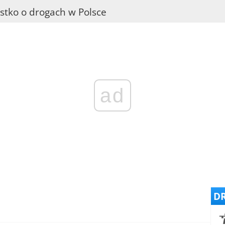
stko o drogach w Polsce
ad
DR