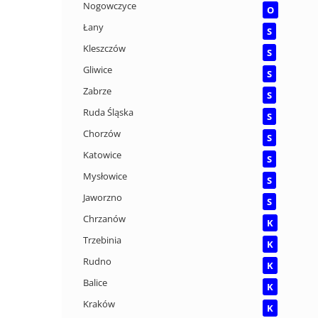
Nogowczyce
O
Łany
S
Kleszczów
S
Gliwice
S
Zabrze
S
Ruda Śląska
S
Chorzów
S
Katowice
S
Mysłowice
S
Jaworzno
S
Chrzanów
K
Trzebinia
K
Rudno
K
Balice
K
Kraków
K