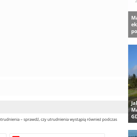
Ma
ek
po
Ja
Ma
G
rudnienia – sprawdź, czy utrudnienia wystąpią również podczas