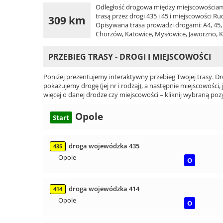
Odległość drogowa między miejscowościami
trasą przez drogi 435 i 45 i miejscowości R
309 km
Opisywana trasa prowadzi drogami: A4, 45, 4
Chorzów, Katowice, Mysłowice, Jaworzno, K
PRZEBIEG TRASY - DROGI I MIEJSCOWOŚCI
Poniżej prezentujemy interaktywny przebieg Twojej trasy. Dr
pokazujemy drogę (jej nr i rodzaj), a następnie miejscowości, 
więcej o danej drodze czy miejscowości – kliknij wybraną pozy
Opole
Start
droga wojewódzka 435
435
Opole
O
droga wojewódzka 414
414
Opole
O