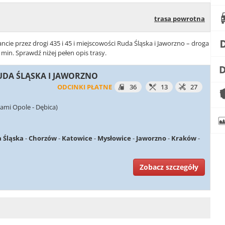
trasa powrotna
ncie przez drogi 435 i 45 i miejscowości Ruda Śląska i Jaworzno – droga
min. Sprawdź niżej pełen opis trasy.
RUDA ŚLĄSKA I JAWORZNO
ODCINKI PŁATNE
36
13
27
ami Opole - Dębica)
 Śląska
-
Chorzów
-
Katowice
-
Mysłowice
-
Jaworzno
-
Kraków
-
Zobacz szczegóły