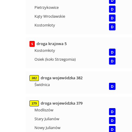
D
Pietrzykowice
D
Kąty Wrocławskie
D
Kostomłoty
D
droga krajowa 5
5
Kostomłoty
D
Osiek (koło Strzegomia)
D
droga wojewódzka 382
382
Świdnica
D
droga wojewódzka 379
379
Modliszów
D
Stary Julianów
D
Nowy Julianów
D