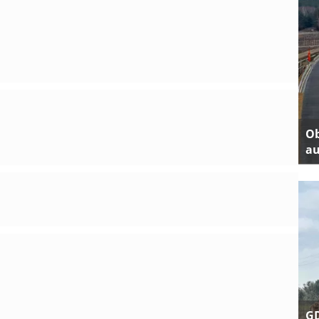
Ob
au
GD