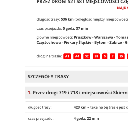
PRZEZ DROGI S2 I S8 I MIEJSCOWOŚCI C
NAJD
długość trasy:
536 km
(odległość między miejscowości
czas przejazdu:
5 godz. 37 min
główne miejscowości:
Pruszków
-
Warszawa
-
Tomas
Częstochowa
-
Piekary Śląskie
-
Bytom
-
Zabrze
-
G
drogi na trasie:
A1
A4
S2
S8
5
7
35
SZCZEGÓŁY TRASY
1.
Przez drogi 719 i 718 i miejscowości Skier
długość trasy:
423 km
– taka na tej trasie jes
czas przejazdu:
4 godz. 22 min