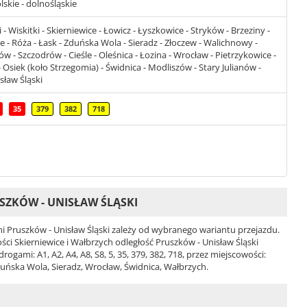
lskie - dolnośląskie
 Wiskitki - Skierniewice - Łowicz - Łyszkowice - Stryków - Brzeziny -
e - Róża - Łask - Zduńska Wola - Sieradz - Złoczew - Walichnowy -
w - Szczodrów - Cieśle - Oleśnica - Łozina - Wrocław - Pietrzykowice -
Osiek (koło Strzegomia) - Świdnica - Modliszów - Stary Julianów -
sław Śląski
35
379
382
718
SZKÓW - UNISŁAW ŚLĄSKI
 Pruszków - Unisław Śląski zależy od wybranego wariantu przejazdu.
ości Skierniewice i Wałbrzych odległość Pruszków - Unisław Śląski
gami: A1, A2, A4, A8, S8, 5, 35, 379, 382, 718, przez miejscowości:
duńska Wola, Sieradz, Wrocław, Świdnica, Wałbrzych.