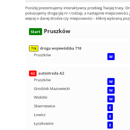
Poniżej prezentujemy interaktywny przebieg Twojej trasy. Dr
pokazujemy drogę (jej nr i rodzaj), a następnie miejscowości, 
więcej o danej drodze czy miejscowości – kliknij wybraną pozy
Pruszków
Start
droga wojewódzka 718
718
Pruszków
W
autostrada A2
A2
Pruszków
W
Grodzisk Mazowiecki
W
Wiskitki
W
Skierniewice
E
Łowicz
E
Łyszkowice
E