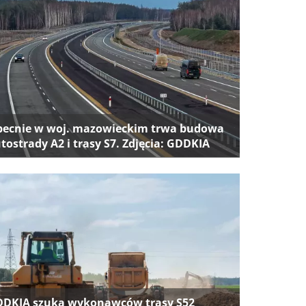
ecnie w woj. mazowieckim trwa budowa
tostrady A2 i trasy S7. Zdjęcia: GDDKIA
DKIA szuka wykonawców trasy S52