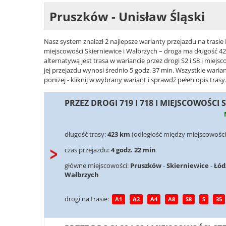
Pruszków - Unisław Śląski
Nasz system znalazł 2 najlepsze warianty przejazdu na trasie 
miejscowości Skierniewice i Wałbrzych – droga ma długość 42
alternatywą jest trasa w wariancie przez drogi S2 i S8 i mie
jej przejazdu wynosi średnio 5 godz. 37 min. Wszystkie wari
poniżej - kliknij w wybrany wariant i sprawdź pełen opis trasy
PRZEZ DROGI 719 I 718 I MIEJSCOWOŚCI
długość trasy:
423 km
(odległość między miejscowości
czas przejazdu:
4 godz. 22 min
główne miejscowości:
Pruszków
-
Skierniewice
-
Łód
Wałbrzych
drogi na trasie:
A1
A2
A4
A8
S8
5
35