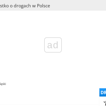
stko o drogach w Polsce
ad
ląski
DR