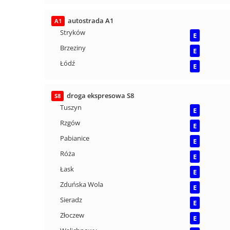
autostrada A1
A1
Stryków
E
Brzeziny
E
Łódź
E
droga ekspresowa S8
S8
Tuszyn
E
Rzgów
E
Pabianice
E
Róża
E
Łask
E
Zduńska Wola
E
Sieradz
E
Złoczew
E