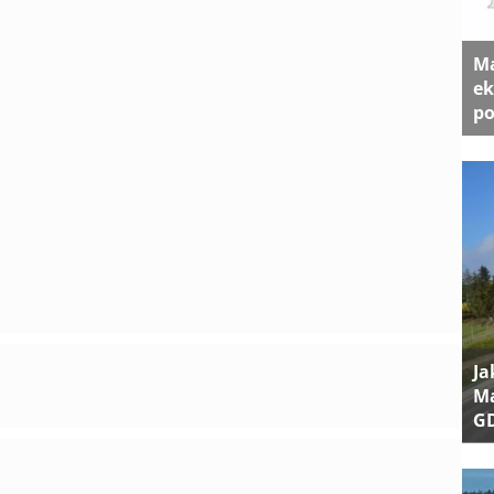
Ma
ek
po
Ja
Ma
G