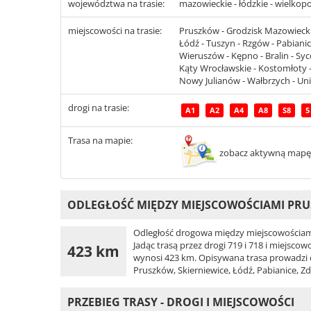
województwa na trasie:
mazowieckie - łódzkie - wielkopo
miejscowości na trasie:
Pruszków - Grodzisk Mazowiecki -
Łódź - Tuszyn - Rzgów - Pabianic
Wieruszów - Kępno - Bralin - Sycó
Kąty Wrocławskie - Kostomłoty - 
Nowy Julianów - Wałbrzych - Uni
drogi na trasie:
A1
A2
A4
A8
S8
5
Trasa na mapie:
zobacz aktywną mapę
ODLEGŁOŚĆ MIĘDZY MIEJSCOWOŚCIAMI PRU
Odległość drogowa między miejscowościami
Jadąc trasą przez drogi 719 i 718 i miejscow
423 km
wynosi 423 km. Opisywana trasa prowadzi dro
Pruszków, Skierniewice, Łódź, Pabianice, Z
PRZEBIEG TRASY - DROGI I MIEJSCOWOŚCI