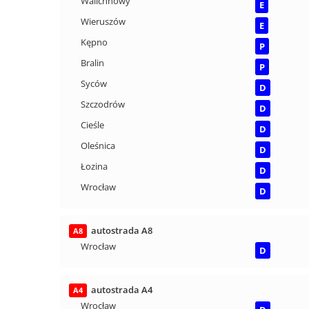
Walichnowy
E
Wieruszów
E
Kępno
P
Bralin
P
Syców
D
Szczodrów
D
Cieśle
D
Oleśnica
D
Łozina
D
Wrocław
D
autostrada A8
A8
Wrocław
D
autostrada A4
A4
Wrocław