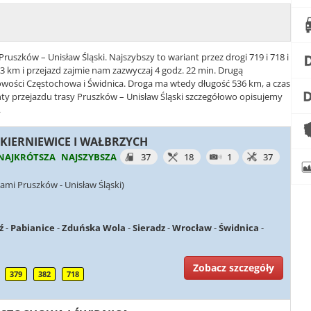
Pruszków – Unisław Śląski. Najszybszy to wariant przez drogi 719 i 718 i
3 km i przejazd zajmie nam zazwyczaj 4 godz. 22 min. Drugą
jscowości Częstochowa i Świdnica. Droga ma wtedy długość 536 km, a czas
anty przejazdu trasy Pruszków – Unisław Śląski szczegółowo opisujemy
.
 SKIERNIEWICE I WAŁBRZYCH
NAJKRÓTSZA
NAJSZYBSZA
37
18
1
37
ami Pruszków - Unisław Śląski)
ź
-
Pabianice
-
Zduńska Wola
-
Sieradz
-
Wrocław
-
Świdnica
-
Zobacz szczegóły
379
382
718