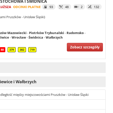
ZĘSTOCHOWA I ŚWIDNICA
ŁUŻSZA
ODCINKI PŁATNE
93
48
2
132
ami Pruszków - Unisław Śląski)
zów Mazowiecki
-
Piotrków Trybunalski
-
Radomsko
-
liwice
-
Wrocław
-
Świdnica
-
Wałbrzych
Zobacz szczegóły
88
379
382
719
niewice i Wałbrzych
t odległość między miejscowościami Pruszków - Unisław Śląski