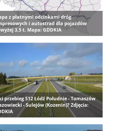
pa z płatnymi odcinkami dróg
spresowych i autostrad dla pojazdów
wyżej 3,5 t. Mapa: GDDKIA
ki przebieg S12 Łódź Południe - Tomaszów
zowiecki - Sulejów (Kozenin)? Zdjęcia:
DDKIA