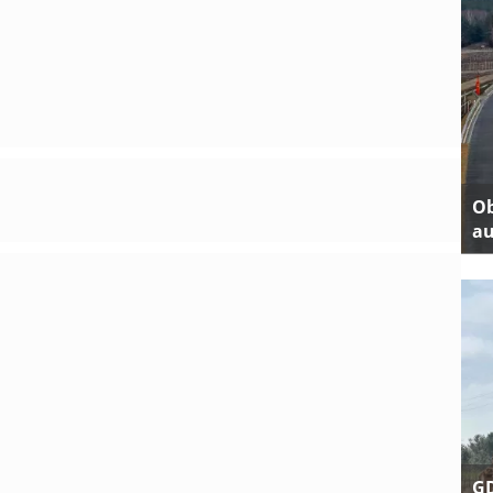
Ob
au
GD