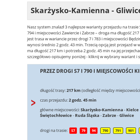
Skarżysko-Kamienna - Gliwic
Nasz system znalazł 3 najlepsze warianty przejazdu na trasie
794 i miejscowości Zawiercie i Zabrze – droga ma długość 217
jest trasa w wariancie przez drogi 7 i 783 i miejscowości Będz
wynosi średnio 2 godz. 43 min. Trzecią opcją jest przejazd w w
ma długość 217 km i potrzeba 2 godz. 45 min na jej przejech
szczegółowo opisujemy poniżej - kliknij w wybrany wariant i 
PRZEZ DROGI S7 I 790 I MIEJSCOWOŚCI 
długość trasy:
217 km
(odległość między miejscowości
czas przejazdu:
2 godz. 45 min
główne miejscowości:
Skarżysko-Kamienna
-
Kielce
Świętochłowice
-
Ruda Śląska
-
Zabrze
-
Gliwice
drogi na trasie:
S7
79
94
790
791
901