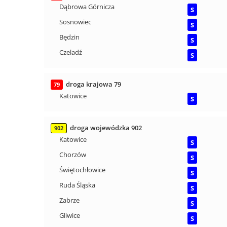
Dąbrowa Górnicza
S
Sosnowiec
S
Będzin
S
Czeladź
S
droga krajowa 79
79
Katowice
S
droga wojewódzka 902
902
Katowice
S
Chorzów
S
Świętochłowice
S
Ruda Śląska
S
Zabrze
S
Gliwice
S