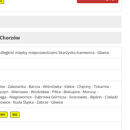
02
i Chorzów
st odległość między miejscowościami Skarżysko-Kamienna - Gliwice
- Zalezianka - Barcza - Wiśniówka - Kielce - Chęciny - Tokarnia -
czyn - Mierzawa - Wodzisław - Pilica - Biskupice - Morusy -
ęga - Niegowonice - Dąbrowa Górnicza - Sosnowiec - Będzin - Czeladź
owice - Ruda Śląska - Zabrze - Gliwice
901
902