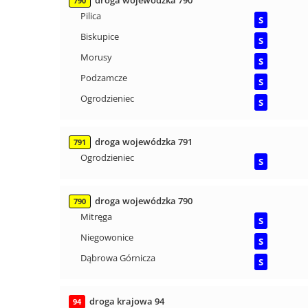
droga wojewódzka 790
790
Pilica
S
Biskupice
S
Morusy
S
Podzamcze
S
Ogrodzieniec
S
droga wojewódzka 791
791
Ogrodzieniec
S
droga wojewódzka 790
790
Mitręga
S
Niegowonice
S
Dąbrowa Górnicza
S
droga krajowa 94
94