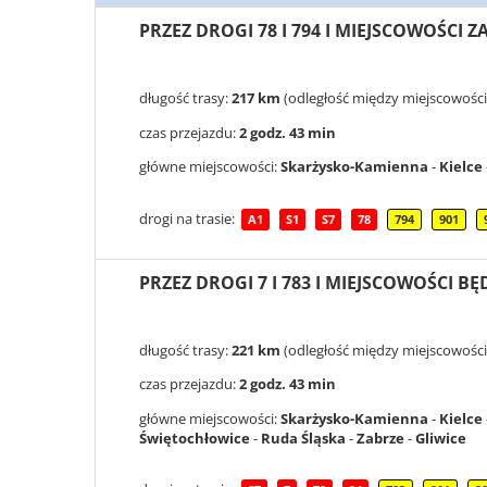
PRZEZ DROGI 78 I 794 I MIEJSCOWOŚCI Z
długość trasy:
217 km
(odległość między miejscowości
czas przejazdu:
2 godz. 43 min
główne miejscowości:
Skarżysko-Kamienna
-
Kielce
drogi na trasie:
A1
S1
S7
78
794
901
PRZEZ DROGI 7 I 783 I MIEJSCOWOŚCI BĘ
długość trasy:
221 km
(odległość między miejscowości
czas przejazdu:
2 godz. 43 min
główne miejscowości:
Skarżysko-Kamienna
-
Kielce
Świętochłowice
-
Ruda Śląska
-
Zabrze
-
Gliwice