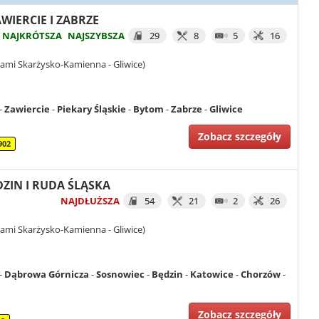
AWIERCIE I ZABRZE
NAJKRÓTSZA
NAJSZYBSZA
29
8
5
16
ami Skarżysko-Kamienna - Gliwice)
-
Zawiercie
-
Piekary Śląskie
-
Bytom
-
Zabrze
-
Gliwice
Zobacz szczegóły
902
DZIN I RUDA ŚLĄSKA
NAJDŁUŻSZA
54
21
2
26
ami Skarżysko-Kamienna - Gliwice)
-
Dąbrowa Górnicza
-
Sosnowiec
-
Będzin
-
Katowice
-
Chorzów
-
Zobacz szczegóły