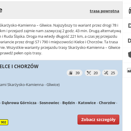
e
trasa powrotna
 Skarżysko-Kamienna – Gliwice. Najszybszy to wariant przez drogi 78 i
 km i przejazd zajmie nam zazwyczaj 2 godz. 43 min. Drugą alternatywą
in i Ruda Śląska. Droga ma wtedy długość 221 km, a czas jej przejazdu
ariancie przez drogi S7 i 790 i miejscowości Kielce i Chorzów. Ta trasa
anie. Wszystkie warianty przejazdu trasy Skarżysko-Kamienna – Gliwice
sprawdź pełen opis trasy.
KIELCE I CHORZÓW
39
20
25
ami Skarżysko-Kamienna - Gliwice)
-
Dąbrowa Górnicza
-
Sosnowiec
-
Będzin
-
Katowice
-
Chorzów
-
Zobacz szczegóły
902