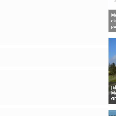
Ma
ek
po
Ja
Ma
G