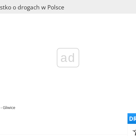
stko o drogach w Polsce
ad
 Gliwice
DR