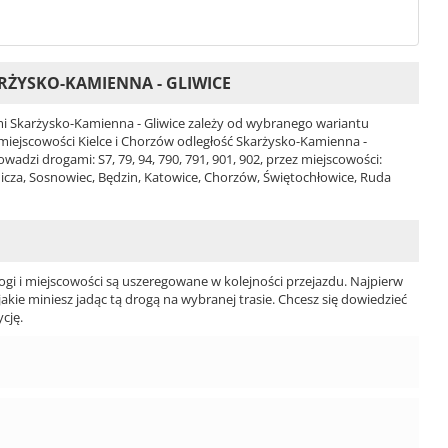
RŻYSKO-KAMIENNA - GLIWICE
 Skarżysko-Kamienna - Gliwice zależy od wybranego wariantu
 i miejscowości Kielce i Chorzów odległość Skarżysko-Kamienna -
adzi drogami: S7, 79, 94, 790, 791, 901, 902, przez miejscowości:
cza, Sosnowiec, Będzin, Katowice, Chorzów, Świętochłowice, Ruda
ogi i miejscowości są uszeregowane w kolejności przejazdu. Najpierw
jakie miniesz jadąc tą drogą na wybranej trasie. Chcesz się dowiedzieć
cję.