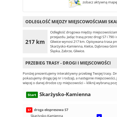
zobacz aktywną mapę
ODLEGŁOŚĆ MIĘDZY MIEJSCOWOŚCIAMI SKA
Odległość drogowa między miejscowościami
przejazdu. Jadąc trasą przez drogi S7 i 790
217 km
Gliwice wynosi 217 km. Opisywana trasa prow
Skarżysko-Kamienna, Kielce, Dąbrowa Górni
Śląska, Zabrze, Gliwice.
PRZEBIEG TRASY - DROGI I MIEJSCOWOŚCI
Poniżej prezentujemy interaktywny przebieg Twojej trasy. Dr
pokazujemy drogę (jej nr i rodzaj), a następnie miejscowości, 
więcej o danej drodze czy miejscowości – kliknij wybraną pozy
Skarżysko-Kamienna
Start
droga ekspresowa S7
S7
Skarżysko-Kamienna