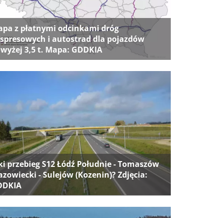
pa z płatnymi odcinkami dróg
spresowych i autostrad dla pojazdów
wyżej 3,5 t. Mapa: GDDKIA
ki przebieg S12 Łódź Południe - Tomaszów
zowiecki - Sulejów (Kozenin)? Zdjęcia:
DDKIA