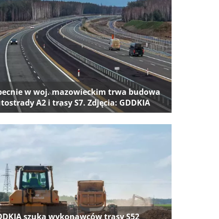
ecnie w woj. mazowieckim trwa budowa
tostrady A2 i trasy S7. Zdjęcia: GDDKIA
DKIA szuka wykonawców trasy S52