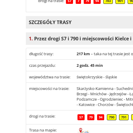
drogi na trasie:
S7
7
79
94
783
901
9
SZCZEGÓŁY TRASY
1.
Przez drogi S7 i 790 i miejscowości Kielce 
długość trasy:
217 km
– taka na tej trasie je
czas przejazdu:
2 godz. 45 min
województwa na trasie:
świętokrzyskie - śląskie
miejscowości na trasie:
Skarżysko-Kamienna - Suchedniów 
Brzegi - Mnichów - Jędrzejów - Łą
Podzamcze - Ogrodzieniec - Mitr
- Katowice - Chorzów - Świętochł
drogi na trasie:
S7
79
94
790
791
Trasa na mapie: