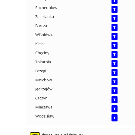
T
Suchedniów
T
Zalezianka
T
Barcza
T
Wiśniówka
T
Kielce
T
Chęciny
T
Tokarnia
T
Brzegi
T
Mnichów
T
Jędrzejów
T
Łączyn
T
Mierzawa
T
Wodzisław
T