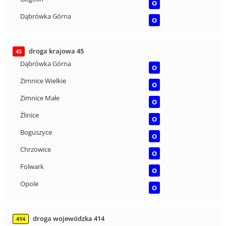
O
Dąbrówka Górna
O
droga krajowa 45
45
Dąbrówka Górna
O
Zimnice Wielkie
O
Zimnice Małe
O
Źlinice
O
Boguszyce
O
Chrzowice
O
Folwark
O
Opole
O
droga wojewódzka 414
414