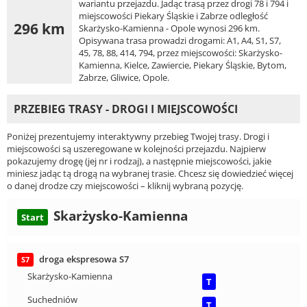
wariantu przejazdu. Jadąc trasą przez drogi 78 i 794 i
miejscowości Piekary Śląskie i Zabrze odległość
296 km
Skarżysko-Kamienna - Opole wynosi 296 km.
Opisywana trasa prowadzi drogami: A1, A4, S1, S7,
45, 78, 88, 414, 794, przez miejscowości: Skarżysko-
Kamienna, Kielce, Zawiercie, Piekary Śląskie, Bytom,
Zabrze, Gliwice, Opole.
PRZEBIEG TRASY - DROGI I MIEJSCOWOŚCI
Poniżej prezentujemy interaktywny przebieg Twojej trasy. Drogi i
miejscowości są uszeregowane w kolejności przejazdu. Najpierw
pokazujemy drogę (jej nr i rodzaj), a następnie miejscowości, jakie
miniesz jadąc tą drogą na wybranej trasie. Chcesz się dowiedzieć więcej
o danej drodze czy miejscowości – kliknij wybraną pozycję.
Skarżysko-Kamienna
Start
droga ekspresowa S7
S7
Skarżysko-Kamienna
T
Suchedniów
T