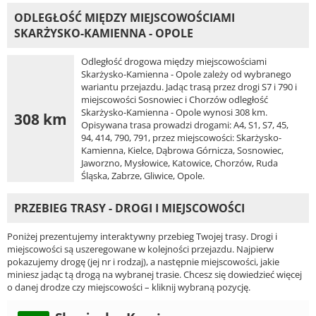
ODLEGŁOŚĆ MIĘDZY MIEJSCOWOŚCIAMI
SKARŻYSKO-KAMIENNA - OPOLE
Odległość drogowa między miejscowościami
Skarżysko-Kamienna - Opole zależy od wybranego
wariantu przejazdu. Jadąc trasą przez drogi S7 i 790 i
miejscowości Sosnowiec i Chorzów odległość
Skarżysko-Kamienna - Opole wynosi 308 km.
308 km
Opisywana trasa prowadzi drogami: A4, S1, S7, 45,
94, 414, 790, 791, przez miejscowości: Skarżysko-
Kamienna, Kielce, Dąbrowa Górnicza, Sosnowiec,
Jaworzno, Mysłowice, Katowice, Chorzów, Ruda
Śląska, Zabrze, Gliwice, Opole.
PRZEBIEG TRASY - DROGI I MIEJSCOWOŚCI
Poniżej prezentujemy interaktywny przebieg Twojej trasy. Drogi i
miejscowości są uszeregowane w kolejności przejazdu. Najpierw
pokazujemy drogę (jej nr i rodzaj), a następnie miejscowości, jakie
miniesz jadąc tą drogą na wybranej trasie. Chcesz się dowiedzieć więcej
o danej drodze czy miejscowości – kliknij wybraną pozycję.