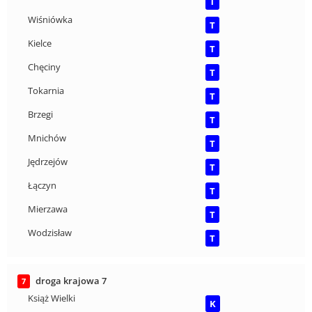
T
Wiśniówka
T
Kielce
T
Chęciny
T
Tokarnia
T
Brzegi
T
Mnichów
T
Jędrzejów
T
Łączyn
T
Mierzawa
T
Wodzisław
T
droga krajowa 7
7
Książ Wielki
K