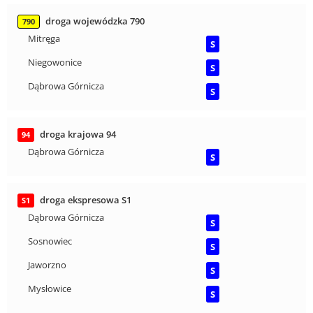
droga wojewódzka 790
790
Mitręga
S
Niegowonice
S
Dąbrowa Górnicza
S
droga krajowa 94
94
Dąbrowa Górnicza
S
droga ekspresowa S1
S1
Dąbrowa Górnicza
S
Sosnowiec
S
Jaworzno
S
Mysłowice
S