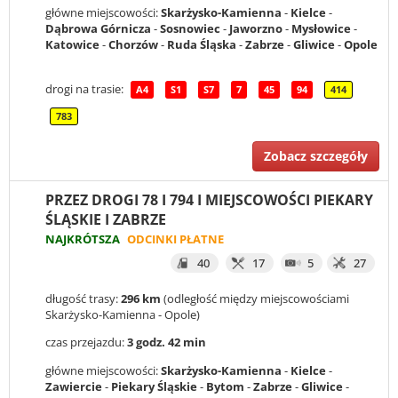
główne miejscowości:
Skarżysko-Kamienna
-
Kielce
-
Dąbrowa Górnicza
-
Sosnowiec
-
Jaworzno
-
Mysłowice
-
Katowice
-
Chorzów
-
Ruda Śląska
-
Zabrze
-
Gliwice
-
Opole
drogi na trasie:
A4
S1
S7
7
45
94
414
783
Zobacz szczegóły
PRZEZ DROGI 78 I 794 I MIEJSCOWOŚCI PIEKARY
ŚLĄSKIE I ZABRZE
NAJKRÓTSZA
ODCINKI PŁATNE
40
17
5
27
długość trasy:
296 km
(odległość między miejscowościami
Skarżysko-Kamienna - Opole)
czas przejazdu:
3 godz. 42 min
główne miejscowości:
Skarżysko-Kamienna
-
Kielce
-
Zawiercie
-
Piekary Śląskie
-
Bytom
-
Zabrze
-
Gliwice
-