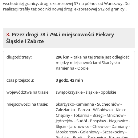
wschodniej granicy, drogi ekspresowej S7 na północ od Warszawy. Do
realizacji trafiły też odcinki nowej drogi ekspresowej S12 od granicy...
3.
Przez drogi 78 i 794 i miejscowości Piekary
Śląskie i Zabrze
długość trasy:
296 km
– taka na tej trasie jest odległość
między miejscowościami Skarżysko-
Kamienna - Opole
czas przejazdu:
3 godz. 42 min
województwa na trasie:
świętokrzyskie - śląskie - opolskie
miejscowości na trasie:
Skarżysko-Kamienna - Suchedniów -
Zalezianka - Barcza - Wiśniówka - Kielce -
Chęciny - Tokarnia - Brzegi - Mnichów -
Jędrzejów - Sudół - Prząsław - Nagłowice -
Ślęcin - Jaronowice - Chlewice - Damiany -
Moskorzew - Goleniowy - Szczekociny -
Grabiec - Pradła - Żerkowice - Kromołów -