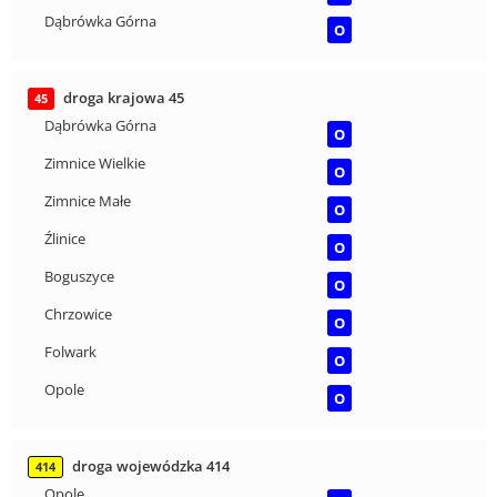
Dąbrówka Górna
O
droga krajowa 45
45
Dąbrówka Górna
O
Zimnice Wielkie
O
Zimnice Małe
O
Źlinice
O
Boguszyce
O
Chrzowice
O
Folwark
O
Opole
O
droga wojewódzka 414
414
Opole