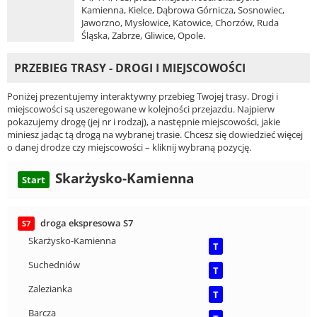
Kamienna, Kielce, Dąbrowa Górnicza, Sosnowiec,
Jaworzno, Mysłowice, Katowice, Chorzów, Ruda
Śląska, Zabrze, Gliwice, Opole.
PRZEBIEG TRASY - DROGI I MIEJSCOWOŚCI
Poniżej prezentujemy interaktywny przebieg Twojej trasy. Drogi i
miejscowości są uszeregowane w kolejności przejazdu. Najpierw
pokazujemy drogę (jej nr i rodzaj), a następnie miejscowości, jakie
miniesz jadąc tą drogą na wybranej trasie. Chcesz się dowiedzieć więcej
o danej drodze czy miejscowości – kliknij wybraną pozycję.
Skarżysko-Kamienna
Start
droga ekspresowa S7
S7
Skarżysko-Kamienna
T
Suchedniów
T
Zalezianka
T
Barcza