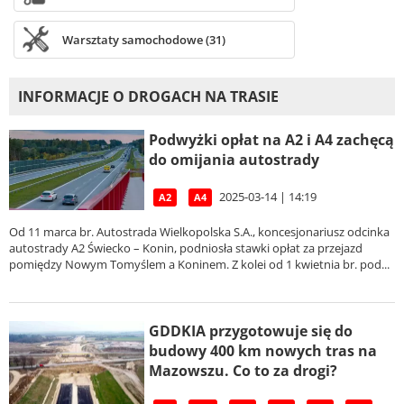
Warsztaty samochodowe (31)
INFORMACJE O DROGACH NA TRASIE
Podwyżki opłat na A2 i A4 zachęcą
do omijania autostrady
2025-03-14 | 14:19
A2
A4
Od 11 marca br. Autostrada Wielkopolska S.A., koncesjonariusz odcinka
autostrady A2 Świecko – Konin, podniosła stawki opłat za przejazd
pomiędzy Nowym Tomyślem a Koninem. Z kolei od 1 kwietnia br. pod...
GDDKIA przygotowuje się do
budowy 400 km nowych tras na
Mazowszu. Co to za drogi?