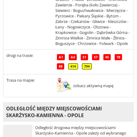
Zawiercie - Poręba (koło Zawiercia) -
Siewierz - Boguchwałowice - Mierzęcice -
Pyrzowice - Piekary Śląskie - Bytom -
Zabrze - Czekanów - Gliwice - Kleszczów -
Łany - Nogowczyce - Olszowa -
Krapkowice - Gogolin - Dąbrówka Górna -
Zimnice Wielkie - Zimnice Małe - Źlinice -
Boguszyce - Chrzowice - Folwark - Opole
drogi na trasie:
A1
A4
S1
S7
45
78
88
414
794
Trasa na mapie:
zobacz aktywną mapę
ODLEGŁOŚĆ MIĘDZY MIEJSCOWOŚCIAMI
SKARŻYSKO-KAMIENNA - OPOLE
Odległość drogowa między miejscowościami
Skarżysko-Kamienna - Opole zależy od wybranego