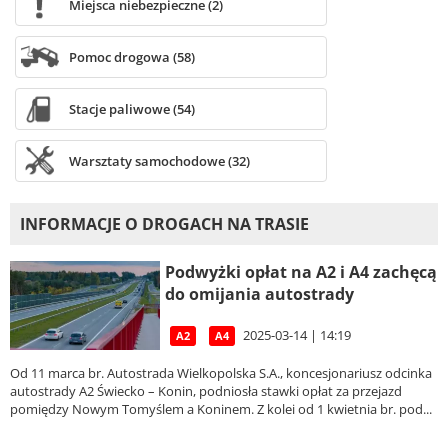
Miejsca niebezpieczne (2)
Pomoc drogowa (58)
Stacje paliwowe (54)
Warsztaty samochodowe (32)
INFORMACJE O DROGACH NA TRASIE
Podwyżki opłat na A2 i A4 zachęcą
do omijania autostrady
2025-03-14 | 14:19
A2
A4
Od 11 marca br. Autostrada Wielkopolska S.A., koncesjonariusz odcinka
autostrady A2 Świecko – Konin, podniosła stawki opłat za przejazd
pomiędzy Nowym Tomyślem a Koninem. Z kolei od 1 kwietnia br. pod...