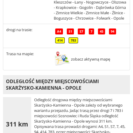
Kleszczów - Łany - Nogowczyce - Olszowa
- Krapkowice - Gogolin - Dąbrówka Górna
- Zimnice Wielkie - Zimnice Małe - Źlinice -
Boguszyce - Chrzowice - Folwark - Opole
drogi na trasie:
A4
S1
S7
7
45
94
414
783
Trasa na mapie:
zobacz aktywną mapę
ODLEGŁOŚĆ MIĘDZY MIEJSCOWOŚCIAMI
SKARŻYSKO-KAMIENNA - OPOLE
Odległość drogowa między miejscowościami
Skarżysko-Kamienna - Opole zależy od wybranego
wariantu przejazdu. Jadąc trasą przez drogi 7 i 783 i
miejscowości Sosnowiec i Ruda Śląska odległość
Skarżysko-Kamienna - Opole wynosi 311 km.
311 km
Opisywana trasa prowadzi drogami: A4, S1, S7, 7, 45,
94, 414, 783, przez miejscowości: Skarżysko-