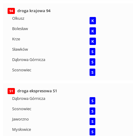
droga krajowa 94
94
Olkusz
K
Bolesław
K
Krze
K
Sławków
S
Dąbrowa Górnicza
S
Sosnowiec
S
droga ekspresowa S1
S1
Dąbrowa Górnicza
S
Sosnowiec
S
Jaworzno
S
Mysłowice
S