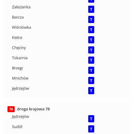
Zalezianka
T
Barcza
T
Wiśniówka
T
Kielce
T
Chęciny
T
Tokarnia
T
Brzegi
T
Mnichów
T
Jędrzejów
T
droga krajowa 78
78
Jędrzejów
T
Sudół
T