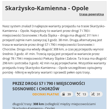
Skarżysko-Kamienna - Opole
trasa powrotna
Nasz system znalazł 3 najlepsze warianty przejazdu na trasie Skarżysko-
Kamienna – Opole. Najszybszy to wariant przez drogi 7 i 783 i
miejscowości Sosnowiec i Ruda Śląska – droga ma długość 311 km i
przejazd zajmie nam zazwyczaj 3 godz. 38 min. Drugą alternatywą jest
trasa w wariancie przez drogi S7 i 790 i miejscowości Sosnowiec i
Chorzów. Droga ma wtedy długość 308 km, a czas jej przejazdu wynosi
średnio 3 godz. 41 min. Trzecią opcją jest przejazd w wariancie przez
drogi 78 i 794 i miejscowości Piekary Śląskie i Zabrze. Ta trasa ma długość
296 km i potrzeba 3 godz. 42 min na jej przejechanie. Wszystkie warianty
przejazdu trasy Skarżysko-Kamienna – Opole szczegółowo opisujemy
poniżej - kliknij w wybrany wariant i sprawdź pełen opis trasy.
PRZEZ DROGI S7 I 790 I MIEJSCOWOŚCI
SOSNOWIEC I CHORZÓW
ODCINKI PŁATNE
39
13
31
długość trasy:
308 km
(odległość między miejscowościami
Skarżysko-Kamienna - Opole)