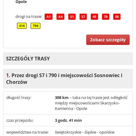
Opole
drogi na trasie:
A1
A4
S1
S7
45
78
88
414
794
Zobacz szczegóły
SZCZEGÓŁY TRASY
1.
Przez drogi S7 i 790 i miejscowości Sosnowiec i
Chorzów
długość trasy:
308 km
– taka na tej trasie jest odległość
między miejscowościami Skarżysko-
Kamienna - Opole
czas przejazdu:
3 godz. 41 min
województwa na trasie:
świętokrzyskie - śląskie - opolskie