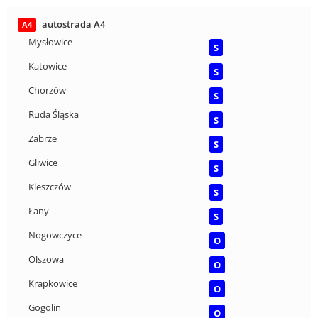
autostrada A4
A4
Mysłowice
S
Katowice
S
Chorzów
S
Ruda Śląska
S
Zabrze
S
Gliwice
S
Kleszczów
S
Łany
S
Nogowczyce
O
Olszowa
O
Krapkowice
O
Gogolin
O