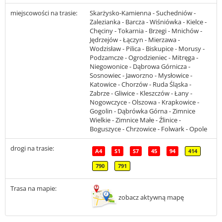
miejscowości na trasie:
Skarżysko-Kamienna - Suchedniów -
Zalezianka - Barcza - Wiśniówka - Kielce -
Chęciny - Tokarnia - Brzegi - Mnichów -
Jędrzejów - Łączyn - Mierzawa -
Wodzisław - Pilica - Biskupice - Morusy -
Podzamcze - Ogrodzieniec - Mitręga -
Niegowonice - Dąbrowa Górnicza -
Sosnowiec - Jaworzno - Mysłowice -
Katowice - Chorzów - Ruda Śląska -
Zabrze - Gliwice - Kleszczów - Łany -
Nogowczyce - Olszowa - Krapkowice -
Gogolin - Dąbrówka Górna - Zimnice
Wielkie - Zimnice Małe - Źlinice -
Boguszyce - Chrzowice - Folwark - Opole
drogi na trasie:
A4
S1
S7
45
94
414
790
791
Trasa na mapie:
zobacz aktywną mapę