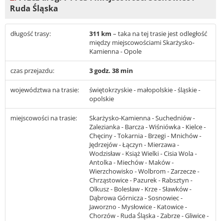
Ruda Śląska
długość trasy:
311 km
– taka na tej trasie jest odległość
między miejscowościami Skarżysko-
Kamienna - Opole
czas przejazdu:
3 godz. 38 min
województwa na trasie:
świętokrzyskie - małopolskie - śląskie -
opolskie
miejscowości na trasie:
Skarżysko-Kamienna - Suchedniów -
Zalezianka - Barcza - Wiśniówka - Kielce -
Chęciny - Tokarnia - Brzegi - Mnichów -
Jędrzejów - Łączyn - Mierzawa -
Wodzisław - Książ Wielki - Cisia Wola -
Antolka - Miechów - Maków -
Wierzchowisko - Wolbrom - Zarzecze -
Chrząstowice - Pazurek - Rabsztyn -
Olkusz - Bolesław - Krze - Sławków -
Dąbrowa Górnicza - Sosnowiec -
Jaworzno - Mysłowice - Katowice -
Chorzów - Ruda Śląska - Zabrze - Gliwice -