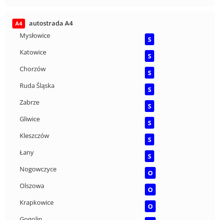
autostrada A4
A4
Mysłowice
S
Katowice
S
Chorzów
S
Ruda Śląska
S
Zabrze
S
Gliwice
S
Kleszczów
S
Łany
S
Nogowczyce
O
Olszowa
O
Krapkowice
O
Gogolin