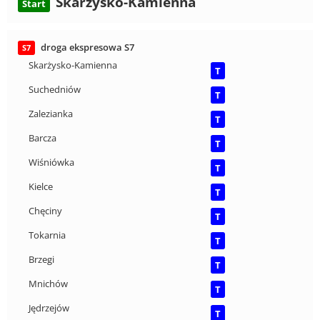
Skarżysko-Kamienna
Start
droga ekspresowa S7
S7
Skarżysko-Kamienna
T
Suchedniów
T
Zalezianka
T
Barcza
T
Wiśniówka
T
Kielce
T
Chęciny
T
Tokarnia
T
Brzegi
T
Mnichów
T
Jędrzejów
T