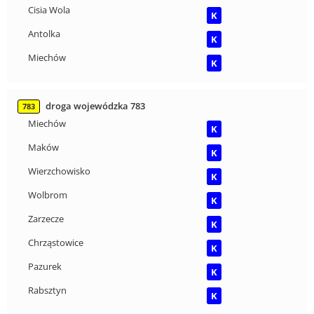
Cisia Wola
K
Antolka
K
Miechów
K
droga wojewódzka 783
783
Miechów
K
Maków
K
Wierzchowisko
K
Wolbrom
K
Zarzecze
K
Chrząstowice
K
Pazurek
K
Rabsztyn
K