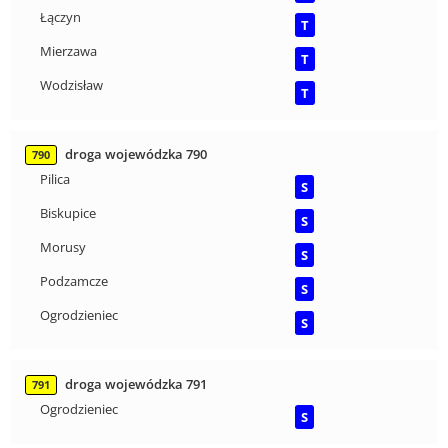
Łączyn
T
Mierzawa
T
Wodzisław
T
droga wojewódzka 790
790
Pilica
S
Biskupice
S
Morusy
S
Podzamcze
S
Ogrodzieniec
S
droga wojewódzka 791
791
Ogrodzieniec
S