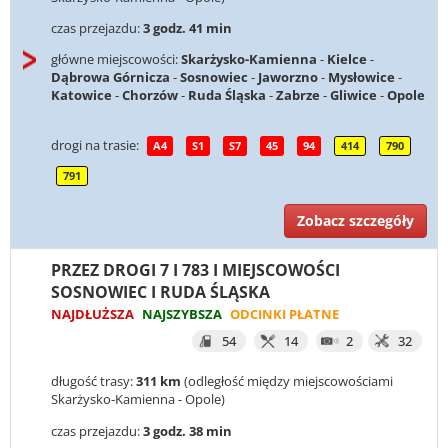
czas przejazdu:
3 godz. 41 min
główne miejscowości:
Skarżysko-Kamienna
-
Kielce
-
Dąbrowa Górnicza
-
Sosnowiec
-
Jaworzno
-
Mysłowice
-
Katowice
-
Chorzów
-
Ruda Śląska
-
Zabrze
-
Gliwice
-
Opole
drogi na trasie:
A4
S1
S7
45
94
414
790
791
Zobacz szczegóły
PRZEZ DROGI 7 I 783 I MIEJSCOWOŚCI
SOSNOWIEC I RUDA ŚLĄSKA
NAJDŁUŻSZA
NAJSZYBSZA
ODCINKI PŁATNE
54
14
2
32
długość trasy:
311 km
(odległość między miejscowościami
Skarżysko-Kamienna - Opole)
czas przejazdu:
3 godz. 38 min