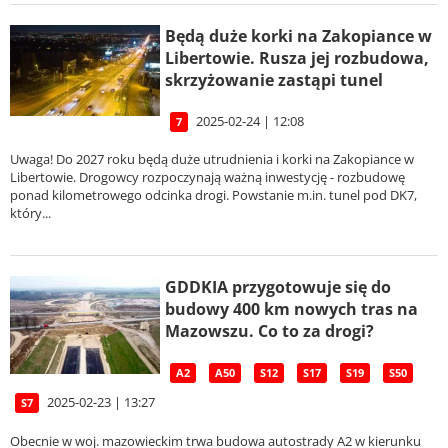
Będą duże korki na Zakopiance w
Libertowie. Rusza jej rozbudowa,
skrzyżowanie zastąpi tunel
2025-02-24 | 12:08
7
Uwaga! Do 2027 roku będą duże utrudnienia i korki na Zakopiance w
Libertowie. Drogowcy rozpoczynają ważną inwestycję - rozbudowę
ponad kilometrowego odcinka drogi. Powstanie m.in. tunel pod DK7,
który...
GDDKIA przygotowuje się do
budowy 400 km nowych tras na
Mazowszu. Co to za drogi?
A2
A50
S12
S17
S19
S50
2025-02-23 | 13:27
S7
Obecnie w woj. mazowieckim trwa budowa autostrady A2 w kierunku