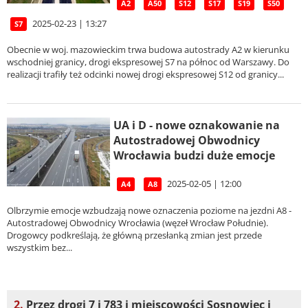
A2
A50
S12
S17
S19
S50
2025-02-23 | 13:27
S7
Obecnie w woj. mazowieckim trwa budowa autostrady A2 w kierunku
wschodniej granicy, drogi ekspresowej S7 na północ od Warszawy. Do
realizacji trafiły też odcinki nowej drogi ekspresowej S12 od granicy...
UA i D - nowe oznakowanie na
Autostradowej Obwodnicy
Wrocławia budzi duże emocje
2025-02-05 | 12:00
A4
A8
Olbrzymie emocje wzbudzają nowe oznaczenia poziome na jezdni A8 -
Autostradowej Obwodnicy Wrocławia (węzeł Wrocław Południe).
Drogowcy podkreślają, że główną przesłanką zmian jest przede
wszystkim bez...
2.
Przez drogi 7 i 783 i miejscowości Sosnowiec i