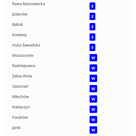
Rawa Mazowiecka
E
Julianów
E
Babsk
E
Kowiesy
E
Huta Zawadzka
E
Mszczonów
W
Radziejowice
W
Żabia Wola
W
Siestrzeń
W
Młochów
W
Nadarzyn
W
Paszków
W
Janki
W