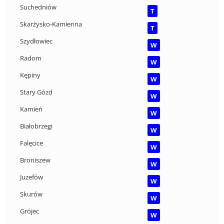
Suchedniów
T
Skarżysko-Kamienna
T
Szydłowiec
W
Radom
W
Kępiny
W
Stary Gózd
W
Kamień
W
Białobrzegi
W
Falęcice
W
Broniszew
W
Juzefów
W
Skurów
W
Grójec
W