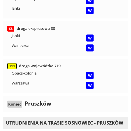
W
Janki
W
droga ekspresowa S8
S8
Janki
W
Warszawa
W
droga wojewódzka 719
719
Opacz-kolonia
W
Warszawa
W
Pruszków
Koniec
UTRUDNIENIA NA TRASIE SOSNOWIEC - PRUSZKÓW