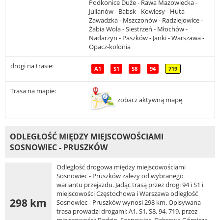
Podkonice Duże - Rawa Mazowiecka -
Julianów - Babsk - Kowiesy - Huta
Zawadzka - Mszczonów - Radziejowice -
Żabia Wola - Siestrzeń - Młochów -
Nadarzyn - Paszków - Janki - Warszawa -
Opacz-kolonia
drogi na trasie:
A1
S1
S8
94
719
Trasa na mapie:
zobacz aktywną mapę
ODLEGŁOŚĆ MIĘDZY MIEJSCOWOŚCIAMI
SOSNOWIEC - PRUSZKÓW
Odległość drogowa między miejscowościami
Sosnowiec - Pruszków zależy od wybranego
wariantu przejazdu. Jadąc trasą przez drogi 94 i S1 i
miejscowości Częstochowa i Warszawa odległość
298 km
Sosnowiec - Pruszków wynosi 298 km. Opisywana
trasa prowadzi drogami: A1, S1, S8, 94, 719, przez