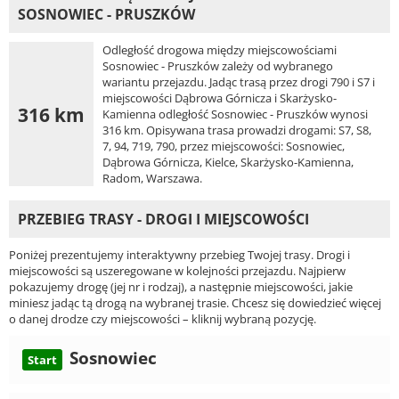
SOSNOWIEC - PRUSZKÓW
Odległość drogowa między miejscowościami
Sosnowiec - Pruszków zależy od wybranego
wariantu przejazdu. Jadąc trasą przez drogi 790 i S7 i
miejscowości Dąbrowa Górnicza i Skarżysko-
316 km
Kamienna odległość Sosnowiec - Pruszków wynosi
316 km. Opisywana trasa prowadzi drogami: S7, S8,
7, 94, 719, 790, przez miejscowości: Sosnowiec,
Dąbrowa Górnicza, Kielce, Skarżysko-Kamienna,
Radom, Warszawa.
PRZEBIEG TRASY - DROGI I MIEJSCOWOŚCI
Poniżej prezentujemy interaktywny przebieg Twojej trasy. Drogi i
miejscowości są uszeregowane w kolejności przejazdu. Najpierw
pokazujemy drogę (jej nr i rodzaj), a następnie miejscowości, jakie
miniesz jadąc tą drogą na wybranej trasie. Chcesz się dowiedzieć więcej
o danej drodze czy miejscowości – kliknij wybraną pozycję.
Sosnowiec
Start