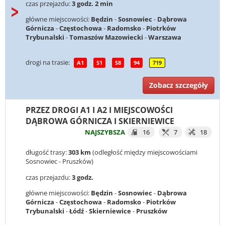
czas przejazdu:
3 godz. 2 min
główne miejscowości:
Będzin
-
Sosnowiec
-
Dąbrowa
Górnicza
-
Częstochowa
-
Radomsko
-
Piotrków
Trybunalski
-
Tomaszów Mazowiecki
-
Warszawa
drogi na trasie:
A1
S1
S8
94
719
Zobacz szczegóły
PRZEZ DROGI A1 I A2 I MIEJSCOWOŚCI
DĄBROWA GÓRNICZA I SKIERNIEWICE
NAJSZYBSZA
16
7
18
długość trasy:
303 km
(odległość między miejscowościami
Sosnowiec - Pruszków)
czas przejazdu:
3 godz.
główne miejscowości:
Będzin
-
Sosnowiec
-
Dąbrowa
Górnicza
-
Częstochowa
-
Radomsko
-
Piotrków
Trybunalski
-
Łódź
-
Skierniewice
-
Pruszków