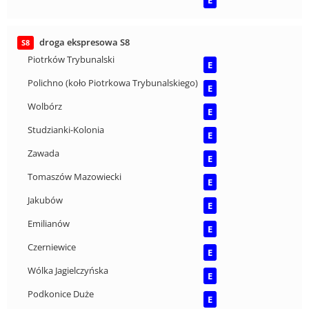
E
droga ekspresowa S8
S8
Piotrków Trybunalski
E
Polichno (koło Piotrkowa Trybunalskiego)
E
Wolbórz
E
Studzianki-Kolonia
E
Zawada
E
Tomaszów Mazowiecki
E
Jakubów
E
Emilianów
E
Czerniewice
E
Wólka Jagielczyńska
E
Podkonice Duże
E