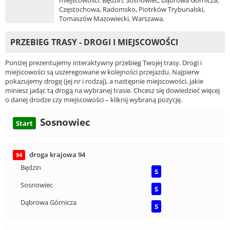
miejscowości: Będzin, Sosnowiec, Dąbrowa Górnicza,
Częstochowa, Radomsko, Piotrków Trybunalski,
Tomaszów Mazowiecki, Warszawa.
PRZEBIEG TRASY - DROGI I MIEJSCOWOŚCI
Poniżej prezentujemy interaktywny przebieg Twojej trasy. Drogi i
miejscowości są uszeregowane w kolejności przejazdu. Najpierw
pokazujemy drogę (jej nr i rodzaj), a następnie miejscowości, jakie
miniesz jadąc tą drogą na wybranej trasie. Chcesz się dowiedzieć więcej
o danej drodze czy miejscowości – kliknij wybraną pozycję.
Sosnowiec
Start
droga krajowa 94
94
Będzin
S
Sosnowiec
S
Dąbrowa Górnicza
S