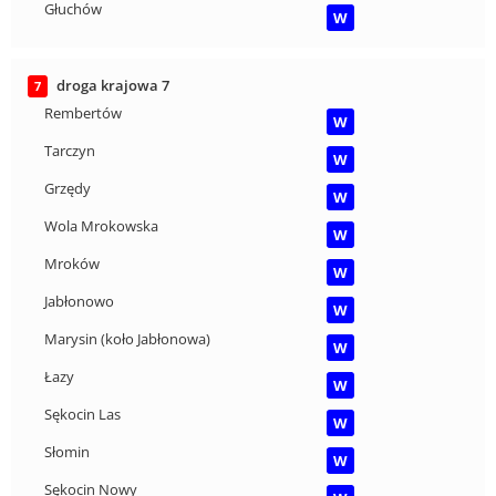
Głuchów
W
droga krajowa 7
7
Rembertów
W
Tarczyn
W
Grzędy
W
Wola Mrokowska
W
Mroków
W
Jabłonowo
W
Marysin (koło Jabłonowa)
W
Łazy
W
Sękocin Las
W
Słomin
W
Sękocin Nowy