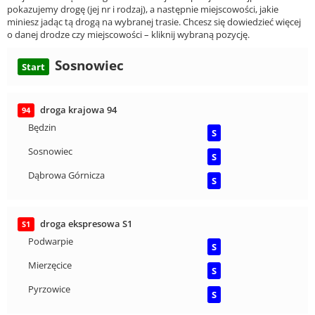
pokazujemy drogę (jej nr i rodzaj), a następnie miejscowości, jakie
miniesz jadąc tą drogą na wybranej trasie. Chcesz się dowiedzieć więcej
o danej drodze czy miejscowości – kliknij wybraną pozycję.
Sosnowiec
Start
droga krajowa 94
94
Będzin
S
Sosnowiec
S
Dąbrowa Górnicza
S
droga ekspresowa S1
S1
Podwarpie
S
Mierzęcice
S
Pyrzowice
S