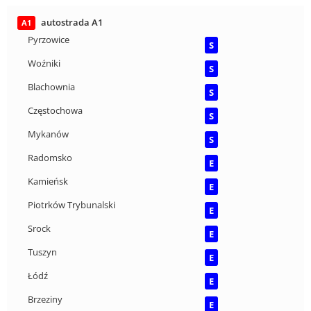
autostrada A1
A1
Pyrzowice
S
Woźniki
S
Blachownia
S
Częstochowa
S
Mykanów
S
Radomsko
E
Kamieńsk
E
Piotrków Trybunalski
E
Srock
E
Tuszyn
E
Łódź
E
Brzeziny
E