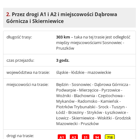
2.
Przez drogi A1 i A2 i miejscowości Dąbrowa
Górnicza i Skierniewice
długość trasy:
303 km
– taka na tej trasie jest odległość
między miejscowościami Sosnowiec -
Pruszków
czas przejazdu:
3 godz.
województwa na trasie:
śląskie - łódzkie - mazowieckie
miejscowości na trasie:
Będzin - Sosnowiec - Dąbrowa Górnicza -
Podwarpie - Mierzęcice - Pyrzowice -
Woźniki - Blachownia - Częstochowa -
Mykanów - Radomsko - Kamieńsk -
Piotrków Trybunalski - Srock - Tuszyn -
Łódź - Brzeziny - Stryków - Łyszkowice -
Łowicz - Skierniewice - Wiskitki - Grodzisk
Mazowiecki - Pruszków
drogi na trasie:
A1
A2
S1
94
718