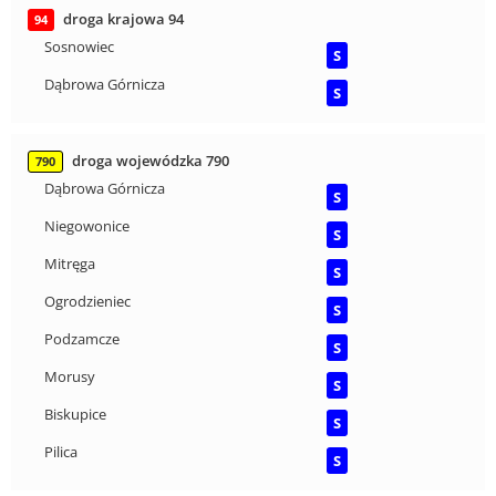
droga krajowa 94
94
Sosnowiec
S
Dąbrowa Górnicza
S
droga wojewódzka 790
790
Dąbrowa Górnicza
S
Niegowonice
S
Mitręga
S
Ogrodzieniec
S
Podzamcze
S
Morusy
S
Biskupice
S
Pilica
S