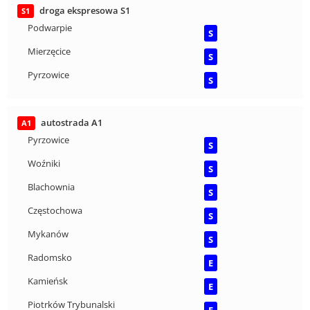
droga ekspresowa S1
S1
Podwarpie
S
Mierzęcice
S
Pyrzowice
S
autostrada A1
A1
Pyrzowice
S
Woźniki
S
Blachownia
S
Częstochowa
S
Mykanów
S
Radomsko
E
Kamieńsk
E
Piotrków Trybunalski