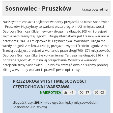
Sosnowiec - Pruszków
trasa powrotna
Nasz system znalazł 3 najlepsze warianty przejazdu na trasie Sosnowiec
– Pruszków. Najszybszy to wariant przez drogi A1 i A2 i miejscowości
Dąbrowa Górnicza i Skierniewice – droga ma długość 303 km i przejazd
zajmie nam zazwyczaj 3 godz. . Drugą alternatywą jest trasa w wariancie
przez drogi 94 i S1 i miejscowości Częstochowa i Warszawa. Droga ma
wtedy długość 298 km, a czas jej przejazdu wynosi średnio 3 godz. 2 min.
Trzecią opcją jest przejazd w wariancie przez drogi 790 i S7 i miejscowości
Dąbrowa Górnicza i Skarżysko-Kamienna. Ta trasa ma długość 316 km i
potrzeba 3 godz. 41 min na jej przejechanie. Wszystkie warianty
przejazdu trasy Sosnowiec – Pruszków szczegółowo opisujemy poniżej -
kliknij w wybrany wariant i sprawdź pełen opis trasy.
PRZEZ DROGI 94 I S1 I MIEJSCOWOŚCI
CZĘSTOCHOWA I WARSZAWA
NAJKRÓTSZA
41
17
63
długość trasy:
298 km
(odległość między miejscowościami
Sosnowiec - Pruszków)