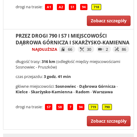
drogi na trasie:
A1
A2
S1
94
718
Zobacz szczegóły
PRZEZ DROGI 790 I S7 I MIEJSCOWOŚCI
DĄBROWA GÓRNICZA I SKARŻYSKO-KAMIENNA
NAJDŁUŻSZA
66
30
2
86
długość trasy:
316 km
(odległość między miejscowościami
Sosnowiec - Pruszków)
czas przejazdu:
3 godz. 41 min
główne miejscowości:
Sosnowiec
-
Dąbrowa Górnicza
-
Kielce
-
Skarżysko-Kamienna
-
Radom
-
Warszawa
drogi na trasie:
S7
S8
7
94
719
790
Zobacz szczegóły