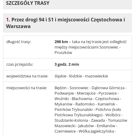
SZCZEGÓŁY TRASY
1.
Przez drogi 94 i S1 i miejscowości Częstochowa i
Warszawa
długość trasy:
298 km
– taka na tej trasie jest odległość
między miejscowościami Sosnowiec -
Pruszków
czas przejazdu:
3 godz. 2 min
województwa na trasie:
śląskie - łódzkie - mazowieckie
miejscowości na trasie:
Będzin - Sosnowiec - Dąbrowa Górnicza -
Podwarpie - Mierzęcice - Pyrzowice -
Woźniki - Blachownia - Częstochowa -
Mykanów - Radomsko - Kamieńsk -
Piotrków Trybunalski - Polichno (koło
Piotrkowa Trybunalskiego) - Wolbórz -
Studzianki-Kolonia - Zawada - Tomaszów
Mazowiecki - Jakubów - Emilianów -
Czerniewice - Wólka Jagielczyńska -