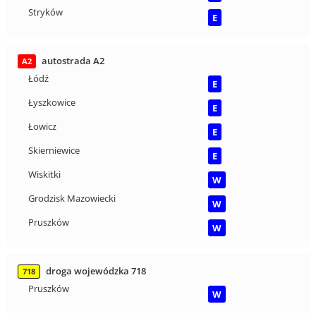
Stryków
E
autostrada A2
A2
Łódź
E
Łyszkowice
E
Łowicz
E
Skierniewice
E
Wiskitki
W
Grodzisk Mazowiecki
W
Pruszków
W
droga wojewódzka 718
718
Pruszków
W