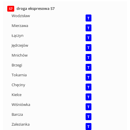
droga ekspresowa S7
S7
Wodzisław
T
Mierzawa
T
Łączyn
T
Jędrzejów
T
Mnichów
T
Brzegi
T
Tokarnia
T
Chęciny
T
Kielce
T
Wiśniówka
T
Barcza
T
Zalezianka
T