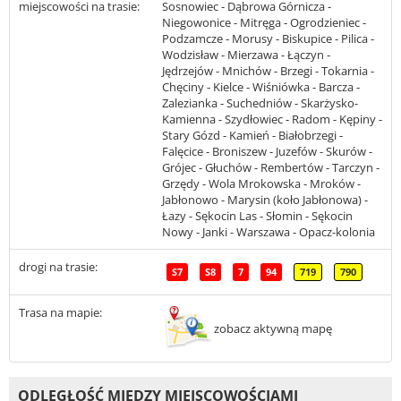
miejscowości na trasie:
Sosnowiec - Dąbrowa Górnicza -
Niegowonice - Mitręga - Ogrodzieniec -
Podzamcze - Morusy - Biskupice - Pilica -
Wodzisław - Mierzawa - Łączyn -
Jędrzejów - Mnichów - Brzegi - Tokarnia -
Chęciny - Kielce - Wiśniówka - Barcza -
Zalezianka - Suchedniów - Skarżysko-
Kamienna - Szydłowiec - Radom - Kępiny -
Stary Gózd - Kamień - Białobrzegi -
Falęcice - Broniszew - Juzefów - Skurów -
Grójec - Głuchów - Rembertów - Tarczyn -
Grzędy - Wola Mrokowska - Mroków -
Jabłonowo - Marysin (koło Jabłonowa) -
Łazy - Sękocin Las - Słomin - Sękocin
Nowy - Janki - Warszawa - Opacz-kolonia
drogi na trasie:
S7
S8
7
94
719
790
Trasa na mapie:
zobacz aktywną mapę
ODLEGŁOŚĆ MIĘDZY MIEJSCOWOŚCIAMI