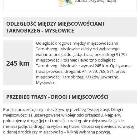
zobacz aktywną mapę
ODLEGŁOŚĆ MIĘDZY MIEJSCOWOŚCIAMI
TARNOBRZEG - MYSŁOWICE
Odległość drogowa między miejscowościami
Tarnobrzeg - Mysłowice zależy od wybranego
wariantu przejazdu. Jadąc trasą przez drogi 9 i 79 i
miejscowości Połaniec i Jaworzno odległość
245 km
Tarnobrzeg - Mysłowice wynosi 245 km. Opisywana
trasa prowadzi drogami: A4, 9, 79, 768, 871, przez
miejscowości: Tarnobrzeg, Kraków, Jaworzno,
Mysłowice.
PRZEBIEG TRASY - DROGI I MIEJSCOWOŚCI
Poniżej prezentujemy interaktywny przebieg Twojej trasy. Drogi i
miejscowości są uszeregowane w kolejności przejazdu. Najpierw
pokazujemy drogę (jej nr i rodzaj), a następnie miejscowości, jakie
miniesz jadąc tą drogą na wybranej trasie. Chcesz się dowiedzieć więcej
o danej drodze czy miejscowości – kliknij wybraną pozycję.