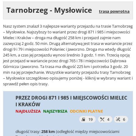
Tarnobrzeg - Mysłowice
trasa powrotna
Nasz system znalazł 3 najlepsze warianty przejazdu na trasie Tarnobrzeg
– Mysłowice. Najszybszy to wariant przez drogi 871 i 985 i miejscowości
Mielec i Kraków – droga ma długość 258 km i przejazd zajmie nam
zazwyczaj 2 godz. 50 min. Drugą alternatywą jest trasa w wariancie przez
drogi 9 i 79 i miejscowości Połaniec i Jaworzno. Droga ma wtedy długość
245 km, a czas jej przejazdu wynosi średnio 3 godz. 1 min. Trzecią opcją
jest przejazd w wariancie przez drogi 765 i 78 i miejscowości Dąbrowa
Górnicza i Jaworzno. Ta trasa ma długość 225 km i potrzeba 3 godz. 20
min na jej przejechanie. Wszystkie warianty przejazdu trasy Tarnobrzeg
– Mysłowice szczegółowo opisujemy poniżej - kliknij w wybrany wariant i
sprawdź pełen opis trasy.
PRZEZ DROGI 871 I 985 I MIEJSCOWOŚCI MIELEC
I KRAKÓW
NAJDŁUŻSZA
NAJSZYBSZA
ODCINKI PŁATNE
19
4
6
długość trasy:
258 km
(odległość między miejscowościami