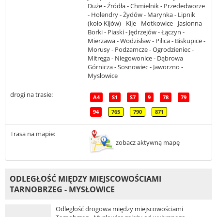
Duże - Źródła - Chmielnik - Przededworze
- Holendry - Żydów - Marynka - Lipnik
(koło Kijów) - Kije - Motkowice - Jasionna -
Borki - Piaski - Jędrzejów - Łączyn -
Mierzawa - Wodzisław - Pilica - Biskupice -
Morusy - Podzamcze - Ogrodzieniec -
Mitręga - Niegowonice - Dąbrowa
Górnicza - Sosnowiec - Jaworzno -
Mysłowice
drogi na trasie:
A4
S1
S7
9
78
79
94
765
790
871
Trasa na mapie:
zobacz aktywną mapę
ODLEGŁOŚĆ MIĘDZY MIEJSCOWOŚCIAMI
TARNOBRZEG - MYSŁOWICE
Odległość drogowa między miejscowościami