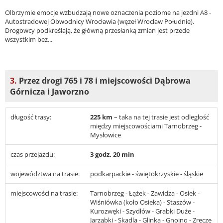
Olbrzymie emocje wzbudzają nowe oznaczenia poziome na jezdni A8 -
Autostradowej Obwodnicy Wrocławia (węzeł Wrocław Południe).
Drogowcy podkreślają, że główną przesłanką zmian jest przede
wszystkim bez...
3.
Przez drogi 765 i 78 i miejscowości Dąbrowa
Górnicza i Jaworzno
długość trasy:
225 km
– taka na tej trasie jest odległość
między miejscowościami Tarnobrzeg -
Mysłowice
czas przejazdu:
3 godz. 20 min
województwa na trasie:
podkarpackie - świętokrzyskie - śląskie
miejscowości na trasie:
Tarnobrzeg - Łążek - Zawidza - Osiek -
Wiśniówka (koło Osieka) - Staszów -
Kurozwęki - Szydłów - Grabki Duże -
Jarząbki - Skadla - Glinka - Gnojno - Zrecze