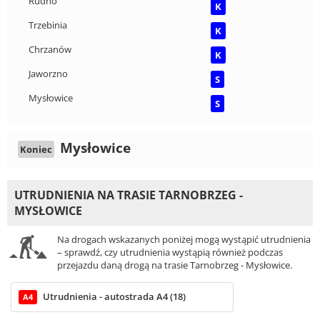
Rudno
K
Trzebinia
K
Chrzanów
K
Jaworzno
S
Mysłowice
S
Mysłowice
Koniec
UTRUDNIENIA NA TRASIE TARNOBRZEG -
MYSŁOWICE
Na drogach wskazanych poniżej mogą wystąpić utrudnienia
– sprawdź, czy utrudnienia wystąpią również podczas
przejazdu daną drogą na trasie Tarnobrzeg - Mysłowice.
Utrudnienia - autostrada A4 (18)
A4