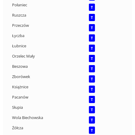
Połaniec
T
Ruszcza
T
Przeczów
T
Łyczba
T
Łubnice
T
Orzelec Mały
T
Beszowa
T
Zborówek
T
Książnice
T
Pacanów
T
Słupia
T
Wola Biechowska
T
Żółcza
T