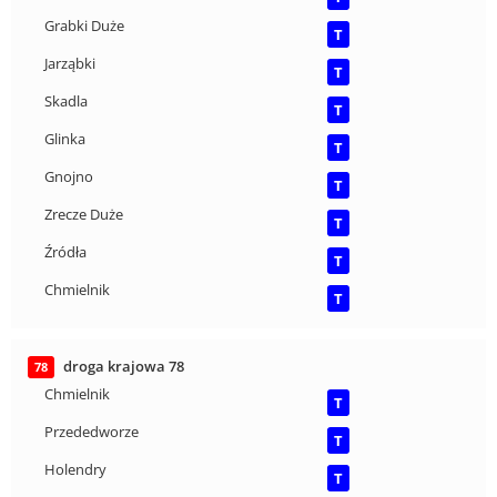
Grabki Duże
T
Jarząbki
T
Skadla
T
Glinka
T
Gnojno
T
Zrecze Duże
T
Źródła
T
Chmielnik
T
droga krajowa 78
78
Chmielnik
T
Przededworze
T
Holendry
T