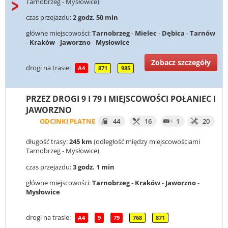
Tarnobrzeg - Mysłowice)
czas przejazdu:
2 godz. 50 min
główne miejscowości:
Tarnobrzeg
-
Mielec
-
Dębica
-
Tarnów
-
Kraków
-
Jaworzno
-
Mysłowice
Zobacz szczegóły
drogi na trasie:
A4
871
985
PRZEZ DROGI 9 I 79 I MIEJSCOWOŚCI POŁANIEC I
JAWORZNO
ODCINKI PŁATNE
44
16
1
20
długość trasy:
245 km
(odległość między miejscowościami
Tarnobrzeg - Mysłowice)
czas przejazdu:
3 godz. 1 min
główne miejscowości:
Tarnobrzeg
-
Kraków
-
Jaworzno
-
Mysłowice
drogi na trasie:
A4
9
79
768
871