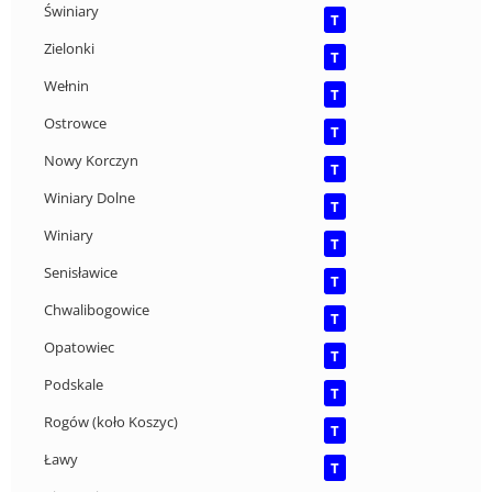
Świniary
T
Zielonki
T
Wełnin
T
Ostrowce
T
Nowy Korczyn
T
Winiary Dolne
T
Winiary
T
Senisławice
T
Chwalibogowice
T
Opatowiec
T
Podskale
T
Rogów (koło Koszyc)
T
Ławy
T