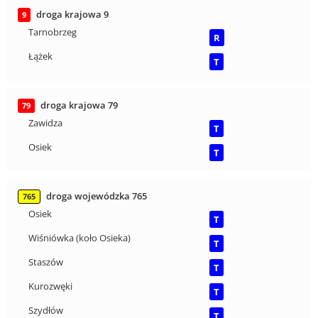
droga krajowa 9
9
Tarnobrzeg
R
Łążek
T
droga krajowa 79
79
Zawidza
T
Osiek
T
droga wojewódzka 765
765
Osiek
T
Wiśniówka (koło Osieka)
T
Staszów
T
Kurozwęki
T
Szydłów
T