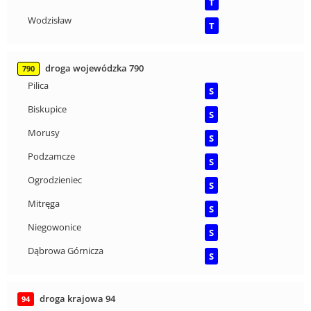
T
Wodzisław
T
droga wojewódzka 790
790
Pilica
S
Biskupice
S
Morusy
S
Podzamcze
S
Ogrodzieniec
S
Mitręga
S
Niegowonice
S
Dąbrowa Górnicza
S
droga krajowa 94
94