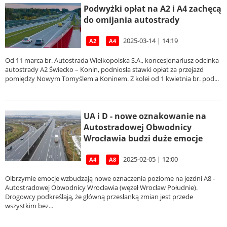
Podwyżki opłat na A2 i A4 zachęcą
do omijania autostrady
2025-03-14 | 14:19
A2
A4
Od 11 marca br. Autostrada Wielkopolska S.A., koncesjonariusz odcinka
autostrady A2 Świecko – Konin, podniosła stawki opłat za przejazd
pomiędzy Nowym Tomyślem a Koninem. Z kolei od 1 kwietnia br. pod...
UA i D - nowe oznakowanie na
Autostradowej Obwodnicy
Wrocławia budzi duże emocje
2025-02-05 | 12:00
A4
A8
Olbrzymie emocje wzbudzają nowe oznaczenia poziome na jezdni A8 -
Autostradowej Obwodnicy Wrocławia (węzeł Wrocław Południe).
Drogowcy podkreślają, że główną przesłanką zmian jest przede
wszystkim bez...