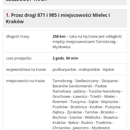
1.
Przez drogi 871 i 985 i miejscowości Mielec i
Kraków
długość trasy:
258 km
– taka na tej trasie jest odległość
między miejscowościami Tarnobrzeg -
Mysłowice
czas przejazdu:
2 godz. 50 min
województwa na trasie:
podkarpackie - małopolskie - śląskie
miejscowości na trasie:
Tarnobrzeg - Siedleszczany - Skopanie -
Baranów Sandomierski - Padew
Narodowa - Jaślany - Tuszów Narodowy -
Grochowe - Ławnica - Trześń - Mielec -
Rzemień - Tuszyma - Dąbie - Męciszów -
Pustków - Brzeźnica - Kozłów - Pustynia -
Dębica - Żyraków - Tarnów - Brzesko -
Bochnia - Szarów - Wieliczka - Skawina -
Kraków - Balice - Rudno - Trzebinia -
Chrzanów - Jaworzno - Mysłowice