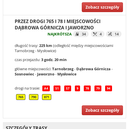
Zobacz szczegóły
PRZEZ DROGI 765 I 78 I MIEJSCOWOŚCI
DĄBROWA GÓRNICZA I JAWORZNO
NAJKRÓTSZA
34
4
14
długość trasy:
225 km
(odległość między miejscowościami
Tarnobrzeg - Mysłowice)
czas przejazdu:
3 godz. 20 min
główne miejscowości:
Tarnobrzeg
-
Dąbrowa Górnicza
-
Sosnowiec
-
Jaworzno
-
Mysłowice
drogi na trasie:
A4
S1
S7
9
78
79
94
765
790
871
Zobacz szczegóły
SZCZEGÓŁY TRASY