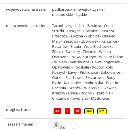
województwa na trasie:
podkarpackie - świętokrzyskie -
małopolskie - śląskie
miejscowości na trasie:
Tarnobrzeg - Łążek - Zawidza - Osiek -
Strużki - Luszyca - Połaniec - Ruszcza -
Przeczów - Łyczba - Łubnice - Orzelec
Mały - Beszowa - Zborówek - Książnice -
Pacanów - Słupia - Wola Biechowska -
Żółcza - Świniary - Zielonki - Wełnin -
Ostrowce - Nowy Korczyn - Winiary Dolne
- Winiary - Senisławice - Chwalibogowice -
Opatowiec - Podskale - Rogów (koło
Koszyc) - Ławy - Piotrowice - Sokołowice -
Górka - Rząchowa - Szczurowa - Rudy-
Rysie - Kamieniec - Mokrzyska - Brzesko -
Bochnia - Szarów - Wieliczka - Skawina -
Kraków - Balice - Rudno - Trzebinia -
Chrzanów - Jaworzno - Mysłowice
drogi na trasie:
A4
9
79
768
871
Trasa na mapie: