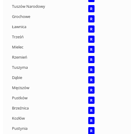
Tuszów Narodowy
R
Grochowe
R
Ławnica
R
Trześń
R
Mielec
R
Rzemień
R
Tuszyma
R
Dąbie
R
Męciszów
R
Pustków
R
Brzeźnica
R
Kozłów
R
Pustynia
R