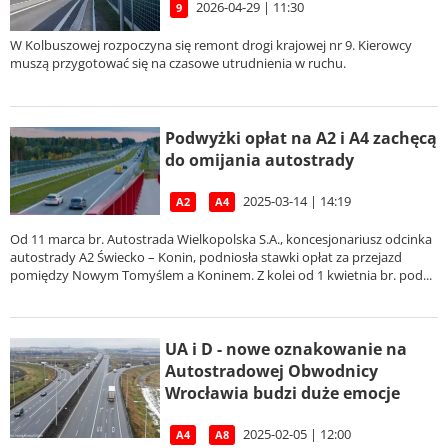
2026-04-29 | 11:30
9
W Kolbuszowej rozpoczyna się remont drogi krajowej nr 9. Kierowcy
muszą przygotować się na czasowe utrudnienia w ruchu.
Podwyżki opłat na A2 i A4 zachęcą
do omijania autostrady
2025-03-14 | 14:19
A2
A4
Od 11 marca br. Autostrada Wielkopolska S.A., koncesjonariusz odcinka
autostrady A2 Świecko – Konin, podniosła stawki opłat za przejazd
pomiędzy Nowym Tomyślem a Koninem. Z kolei od 1 kwietnia br. pod...
UA i D - nowe oznakowanie na
Autostradowej Obwodnicy
Wrocławia budzi duże emocje
2025-02-05 | 12:00
A4
A8