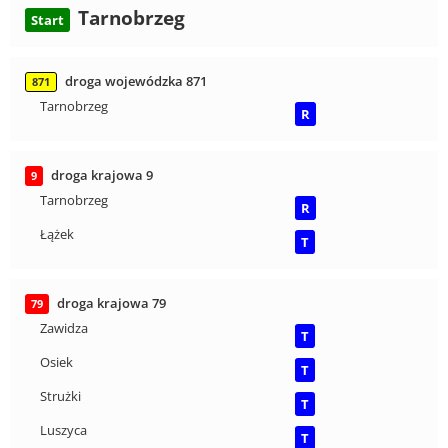
Tarnobrzeg
Start
droga wojewódzka 871
871
Tarnobrzeg
R
droga krajowa 9
9
Tarnobrzeg
R
Łążek
T
droga krajowa 79
79
Zawidza
T
Osiek
T
Strużki
T
Luszyca
T