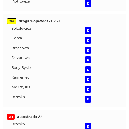
Piotrowice
K
droga wojewódzka 768
768
Sokołowice
K
Górka
K
Rząchowa
K
Szczurowa
K
Rudy-Rysie
K
Kamieniec
K
Mokrzyska
K
Brzesko
K
autostrada A4
A4
Brzesko
K