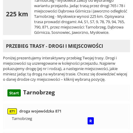
Tarnobrzeg - Mysłowice zależy od wybranego
wariantu przejazdu. Jadąc trasą przez drogi 765 i 78 i
miejscowości Dąbrowa Górnicza i Jaworzno odległość
225 km
Tarnobrzeg - Mysłowice wynosi 225 km. Opisywana
trasa prowadzi drogami: A4, S1, S7, 9, 78, 79, 94, 765,
790, 871, przez miejscowości: Tarnobrzeg, Dąbrowa
Górnicza, Sosnowiec, Jaworzno, Mysłowice.
PRZEBIEG TRASY - DROGI I MIEJSCOWOŚCI
Poniżej prezentujemy interaktywny przebieg Twojej trasy. Drogi i
miejscowości są uszeregowane w kolejności przejazdu. Najpierw
pokazujemy drogę (jej nr i rodzaj), a następnie miejscowości, jakie
miniesz jadąc tą drogą na wybranej trasie. Chcesz się dowiedzieć więcej
o danej drodze czy miejscowości – kliknij wybraną pozycję.
Tarnobrzeg
Start
droga wojewódzka 871
871
Tarnobrzeg
R