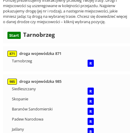
Poniżej prezentujemy interaktywny przebieg Twojej trasy. Drogi i
miejscowości są uszeregowane w kolejności przejazdu. Najpierw
pokazujemy drogę (jej nr i rodzaj), a następnie miejscowości, jakie
miniesz jadąc tą drogą na wybranej trasie. Chcesz się dowiedzieć więcej
o danej drodze czy miejscowości – kliknij wybraną pozycję.
Tarnobrzeg
Start
droga wojewódzka 871
871
Tarnobrzeg
R
droga wojewódzka 985
985
Siedleszczany
R
Skopanie
R
Baranów Sandomierski
R
Padew Narodowa
R
Jaślany
R