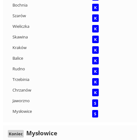
Bochnia
K
Szarów
K
Wieliczka
K
Skawina
K
Kraków
K
Balice
K
Rudno
K
Trzebinia
K
Chrzanów
K
Jaworzno
S
Mysłowice
S
Mysłowice
Koniec