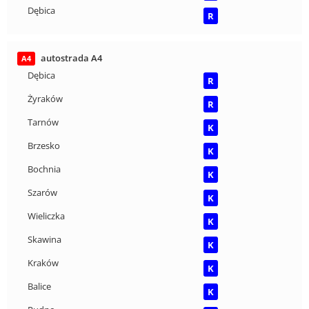
Dębica
R
autostrada A4
A4
Dębica
R
Żyraków
R
Tarnów
K
Brzesko
K
Bochnia
K
Szarów
K
Wieliczka
K
Skawina
K
Kraków
K
Balice
K