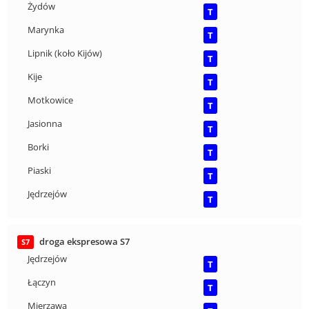
Żydów
T
Marynka
T
Lipnik (koło Kijów)
T
Kije
T
Motkowice
T
Jasionna
T
Borki
T
Piaski
T
Jędrzejów
T
droga ekspresowa S7
S7
Jędrzejów
T
Łączyn
T
Mierzawa