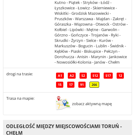
Kutno - Piątek - Stryków - Łódź -
Łyszkowice - Łowicz - Skierniewice -
Wiskitki - Grodzisk Mazowiecki -
Pruszków - Warszawa - Majdan - Zakręt -
Góraszka - Wiązowna - Otwock - Ostrów -
Kołbiel - Lipówki - Mętne - Garwolin -
Górzno - Gończyce - Trojanów - Ryki -
Skrudki - Żyrzyn - Sielce - Kurów -
Markuszów - Bogucin - Lublin - Świdnik -
Kębłów - Piaski - Biskupice - Pełczyn -
Dorohucza - Anisin - Marynin - Jankowice
- Nowosiółki-Kolonia - Janów - Chełm
drogi na trasie:
A1
A2
S2
S12
S17
12
15
17
91
266
Trasa na mapie:
zobacz aktywną mapę
ODLEGŁOŚĆ MIĘDZY MIEJSCOWOŚCIAMI TORUŃ -
CHEŁM