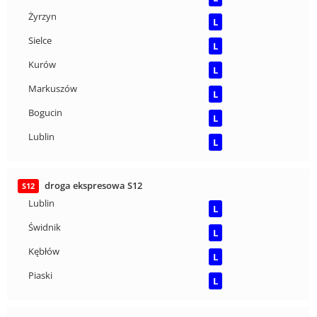
Żyrzyn
L
Sielce
L
Kurów
L
Markuszów
L
Bogucin
L
Lublin
L
droga ekspresowa S12
S12
Lublin
L
Świdnik
L
Kębłów
L
Piaski
L