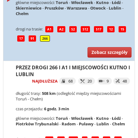
główne miejscowości:
Toruń
-
Włocławek
-
Kutno
-
Łódź
-
Skierniewice
-
Pruszków
-
Warszawa
-
Otwock
-
Lublin
-
Chełm
drogi na trasie:
A1
A2
S2
S12
S17
12
15
17
91
266
Zobacz szczegóły
PRZEZ DROGI 266 I A1 I MIEJSCOWOŚCI KUTNO I
LUBLIN
NAJDŁUŻSZA
68
20
9
48
długość trasy:
508 km
(odległość między miejscowościami
Toruń - Chełm)
czas przejazdu:
6 godz. 3 min
główne miejscowości:
Toruń
-
Włocławek
-
Kutno
-
Łódź
-
Piotrków Trybunalski
-
Radom
-
Puławy
-
Lublin
-
Chełm