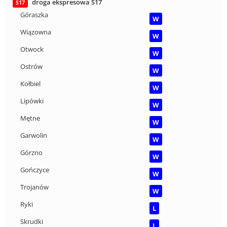
droga ekspresowa S17
S17
Góraszka
W
Wiązowna
W
Otwock
W
Ostrów
W
Kołbiel
W
Lipówki
W
Mętne
W
Garwolin
W
Górzno
W
Gończyce
W
Trojanów
W
Ryki
L
Skrudki
L