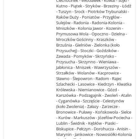
Ciechocinek - Włocławek - Kowal - Sójki -
Kutno - Piątek - Stryków - Brzeziny - Łódź
- Tuszyn - Srock - Piotrków Trybunalski -
Raków Duży - Poniatów - Przygłów -
Sulejów - Radonia - Radonia-Kolonia -
Mniszków - Kolonia Jawor - Kozenin -
Prymusowa Wola - Opoczno - Dzielna -
Mroczków Gościnny - Kraszków -
Brzuśnia - Gielniów - Zielonka (koło
Przysuchej) - Stoczki - Goździków -
Zawada - Pomyków - Skrzyńsko -
Przysucha - Skrzynno - Wieniawa -
Jabłonica - Mniszek - Wawrzyszów -
Strzałków - Wolanów - Kacprowice -
Sławno - Ślepowron - Radom - Rajec
Szlachecki - Lasowice - Kiedrzyn - Klwatka
Królewska - Niemianowice - Gózd -
Karszówka - Podzagajnik - Zwoleń - Atalin
- Cyganówka - Szczęście - Celestynów
(koło Zwolenia) - Załazy - Zarzecze -
Bronowice - Puławy - Końskowola - Sielce
- Kurów - Markuszów - Józefów-Pociecha -
Lublin - Świdnik - Kębłów - Piaski -
Biskupice - Pełczyn - Dorohucza - Anisin -
Marynin - Jankowice - Nowosiółki-Kolonia