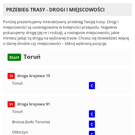
PRZEBIEG TRASY - DROGI I MIEJSCOWOŚCI
Poniżej prezentujemy interaktywny przebieg Twojej trasy. Drogi i
miejscowości są uszeregowane w kolejności przejazdu. Najpierw
pokazujemy drogę (jej nr i rodzaj), a następnie miejscowości, jakie
miniesz jadąc tą drogą na wybranej trasie. Chcesz się dowiedzieć więcej
o danej drodze czy miejscowości – kliknij wybraną pozycję.
Toruń
Start
droga krajowa 15
15
Toruń
C
droga krajowa 91
91
Toruń
C
Brzoza (koło Torunia)
C
Otłoczyn
C