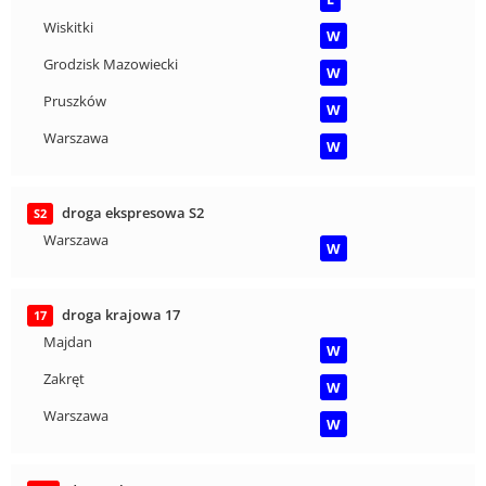
Wiskitki
W
Grodzisk Mazowiecki
W
Pruszków
W
Warszawa
W
droga ekspresowa S2
S2
Warszawa
W
droga krajowa 17
17
Majdan
W
Zakręt
W
Warszawa
W