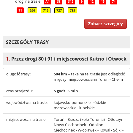
drogi na trasie:
A1
S8
S12
9
12
15
74
91
266
716
727
735
Zobacz szczegóły
SZCZEGÓŁY TRASY
1.
Przez drogi 80 i 91 i miejscowości Kutno i Otwock
długość trasy:
504 km
– taka na tej trasie jest odległość
między miejscowościami Toruń - Chełm
czas przejazdu:
5 godz. 5 min
województwa na trasie:
kujawsko-pomorskie - łódzkie -
mazowieckie - lubelskie
miejscowości na trasie:
Toruń - Brzoza (koło Torunia) - Otłoczyn -
Nowy Ciechocinek - Odolion -
Ciechocinek - Włocławek - Kowal - Sójki -