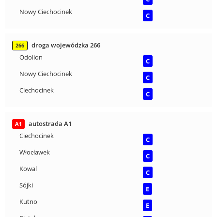
Nowy Ciechocinek
C
droga wojewódzka 266
266
Odolion
C
Nowy Ciechocinek
C
Ciechocinek
C
autostrada A1
A1
Ciechocinek
C
Włocławek
C
Kowal
C
Sójki
E
Kutno
E