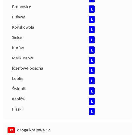
Bronowice
L
Puławy
L
Końskowola
L
Sielce
L
Kurów
L
Markuszów
L
Józefów-Pociecha
L
Lublin
L
Świdnik
L
Kębłów
L
Piaski
L
droga krajowa 12
12