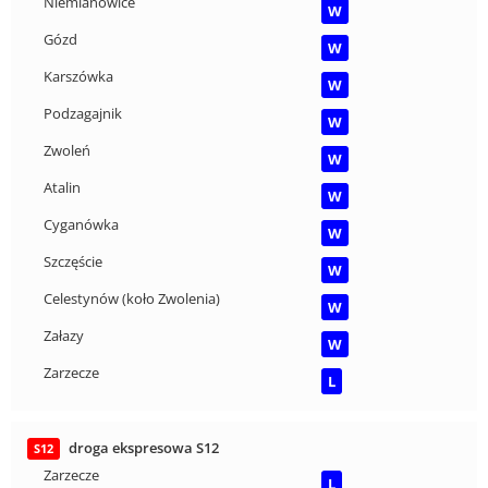
Niemianowice
W
Gózd
W
Karszówka
W
Podzagajnik
W
Zwoleń
W
Atalin
W
Cyganówka
W
Szczęście
W
Celestynów (koło Zwolenia)
W
Załazy
W
Zarzecze
L
droga ekspresowa S12
S12
Zarzecze
L