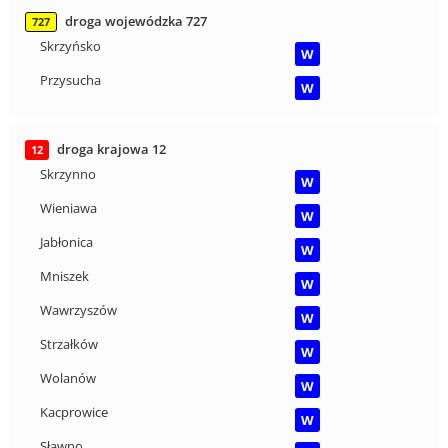
droga wojewódzka 727
727
Skrzyńsko
W
Przysucha
W
droga krajowa 12
12
Skrzynno
W
Wieniawa
W
Jabłonica
W
Mniszek
W
Wawrzyszów
W
Strzałków
W
Wolanów
W
Kacprowice
W
Sławno