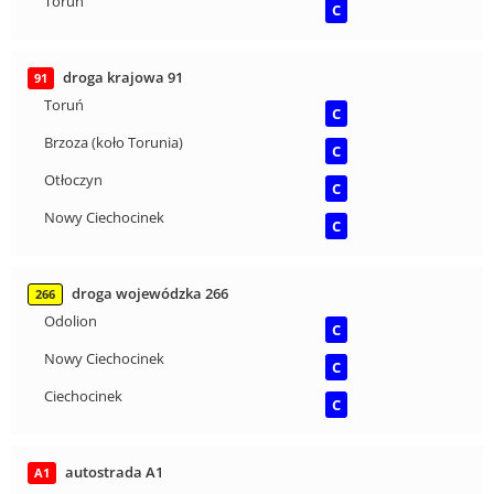
Toruń
C
droga krajowa 91
91
Toruń
C
Brzoza (koło Torunia)
C
Otłoczyn
C
Nowy Ciechocinek
C
droga wojewódzka 266
266
Odolion
C
Nowy Ciechocinek
C
Ciechocinek
C
autostrada A1
A1