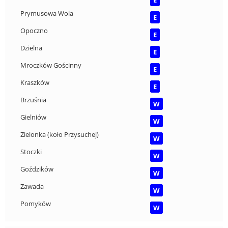
Prymusowa Wola
E
Opoczno
E
Dzielna
E
Mroczków Gościnny
E
Kraszków
E
Brzuśnia
W
Gielniów
W
Zielonka (koło Przysuchej)
W
Stoczki
W
Goździków
W
Zawada
W
Pomyków
W