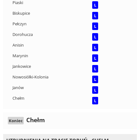
Piaski
L
Biskupice
L
Pełczyn
L
Dorohucza
L
Anisin
L
Marynin
L
Jankowice
L
Nowosiółki-Kolonia
L
Janów
L
Chełm
L
Chełm
Koniec