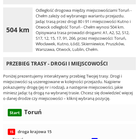
Odległość drogowa między miejscowościami Toruń -
Chełm zależy od wybranego wariantu przejazdu.
Jadąc trasą przez drogi 80 i 91 i miejscowości Kutno i
Otwock odległość Toruń - Chełm wynosi 504 km.
504 km
Opisywana trasa prowadzi drogami: A1, A2, S2, S12,
S17, 12, 15, 17, 91, 266, przez miejscowości: Toruń,
Włocławek, Kutno, Łódź, Skierniewice, Pruszków,
Warszawa, Otwock, Lublin, Chełm.
PRZEBIEG TRASY - DROGI I MIEJSCOWOŚCI
Poniżej prezentujemy interaktywny przebieg Twojej trasy. Drogi i
miejscowości są uszeregowane w kolejności przejazdu. Najpierw
pokazujemy drogę (jej nr i rodzaj), a następnie miejscowości, jakie
miniesz jadąc tą drogą na wybranej trasie. Chcesz się dowiedzieć więcej
o danej drodze czy miejscowości – kliknij wybraną pozycję.
Toruń
Start
droga krajowa 15
15