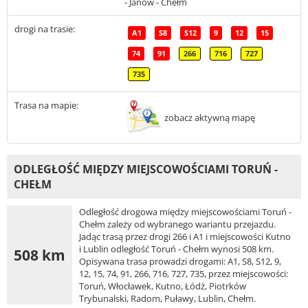
- Janów - Chełm
drogi na trasie:
A1
S8
S12
9
12
15
74
91
266
716
727
735
Trasa na mapie:
zobacz aktywną mapę
ODLEGŁOŚĆ MIĘDZY MIEJSCOWOŚCIAMI TORUŃ -
CHEŁM
Odległość drogowa między miejscowościami Toruń -
Chełm zależy od wybranego wariantu przejazdu.
Jadąc trasą przez drogi 266 i A1 i miejscowości Kutno
i Lublin odległość Toruń - Chełm wynosi 508 km.
508 km
Opisywana trasa prowadzi drogami: A1, S8, S12, 9,
12, 15, 74, 91, 266, 716, 727, 735, przez miejscowości:
Toruń, Włocławek, Kutno, Łódź, Piotrków
Trybunalski, Radom, Puławy, Lublin, Chełm.