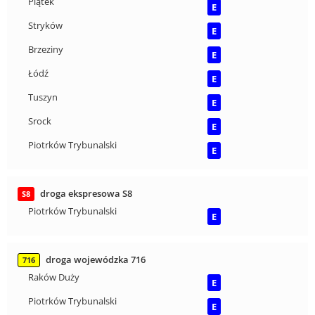
Piątek
E
Stryków
E
Brzeziny
E
Łódź
E
Tuszyn
E
Srock
E
Piotrków Trybunalski
E
droga ekspresowa S8
S8
Piotrków Trybunalski
E
droga wojewódzka 716
716
Raków Duży
E
Piotrków Trybunalski
E