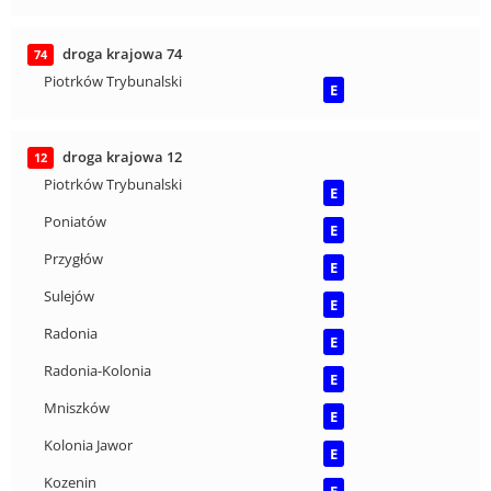
droga krajowa 74
74
Piotrków Trybunalski
E
droga krajowa 12
12
Piotrków Trybunalski
E
Poniatów
E
Przygłów
E
Sulejów
E
Radonia
E
Radonia-Kolonia
E
Mniszków
E
Kolonia Jawor
E
Kozenin
E