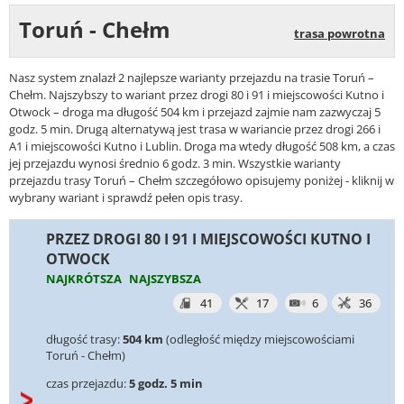
Toruń - Chełm
trasa powrotna
Nasz system znalazł 2 najlepsze warianty przejazdu na trasie Toruń –
Chełm. Najszybszy to wariant przez drogi 80 i 91 i miejscowości Kutno i
Otwock – droga ma długość 504 km i przejazd zajmie nam zazwyczaj 5
godz. 5 min. Drugą alternatywą jest trasa w wariancie przez drogi 266 i
A1 i miejscowości Kutno i Lublin. Droga ma wtedy długość 508 km, a czas
jej przejazdu wynosi średnio 6 godz. 3 min. Wszystkie warianty
przejazdu trasy Toruń – Chełm szczegółowo opisujemy poniżej - kliknij w
wybrany wariant i sprawdź pełen opis trasy.
PRZEZ DROGI 80 I 91 I MIEJSCOWOŚCI KUTNO I
OTWOCK
NAJKRÓTSZA
NAJSZYBSZA
41
17
6
36
długość trasy:
504 km
(odległość między miejscowościami
Toruń - Chełm)
czas przejazdu:
5 godz. 5 min