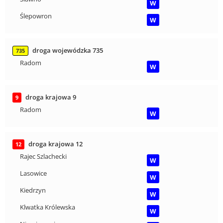
W
Ślepowron
W
droga wojewódzka 735
735
Radom
W
droga krajowa 9
9
Radom
W
droga krajowa 12
12
Rajec Szlachecki
W
Lasowice
W
Kiedrzyn
W
Klwatka Królewska
W