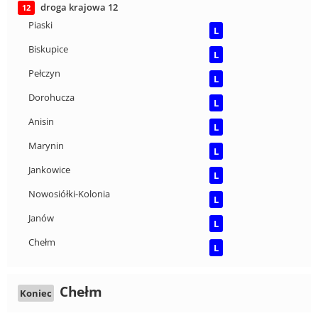
droga krajowa 12
12
Piaski
L
Biskupice
L
Pełczyn
L
Dorohucza
L
Anisin
L
Marynin
L
Jankowice
L
Nowosiółki-Kolonia
L
Janów
L
Chełm
L
Chełm
Koniec