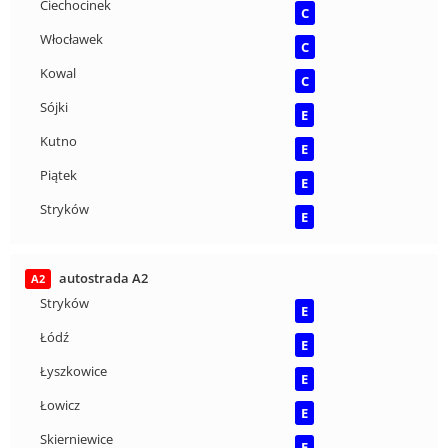
Ciechocinek
C
Włocławek
C
Kowal
C
Sójki
E
Kutno
E
Piątek
E
Stryków
E
autostrada A2
A2
Stryków
E
Łódź
E
Łyszkowice
E
Łowicz
E
Skierniewice
E