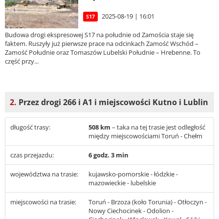
2025-08-19 | 16:01
S17
Budowa drogi ekspresowej S17 na południe od Zamościa staje się
faktem. Ruszyły już pierwsze prace na odcinkach Zamość Wschód –
Zamość Południe oraz Tomaszów Lubelski Południe – Hrebenne. To
część przy...
2.
Przez drogi 266 i A1 i miejscowości Kutno i Lublin
długość trasy:
508 km
– taka na tej trasie jest odległość
między miejscowościami Toruń - Chełm
czas przejazdu:
6 godz. 3 min
województwa na trasie:
kujawsko-pomorskie - łódzkie -
mazowieckie - lubelskie
miejscowości na trasie:
Toruń - Brzoza (koło Torunia) - Otłoczyn -
Nowy Ciechocinek - Odolion -