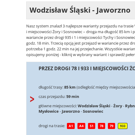
Wodzisław Śląski - Jaworzno
Nasz system znalazł 3 najlepsze warianty przejazdu na trasie 
i miejscowości Żory i Sosnowiec – droga ma długość 85 km i p
wariancie przez drogi 935 i 1 i miejscowości Tychy i Sosnowie
godz. 18 min. Trzecią opcją jest przejazd w wariancie przez dr
potrzeba 1 godz. 22 min na jej przejechanie. Wszystkie wari
opisujemy poniżej - kliknij w wybrany wariant i sprawdź pełen
PRZEZ DROGI 78 I 933 I MIEJSCOWOŚCI 
długość trasy:
85 km
(odległość między miejscowościa
czas przejazdu:
59 min
główne miejscowości:
Wodzisław Śląski
-
Żory
-
Rybn
Mysłowice
-
Jaworzno
-
Sosnowiec
drogi na trasie:
A1
A4
S1
78
79
933