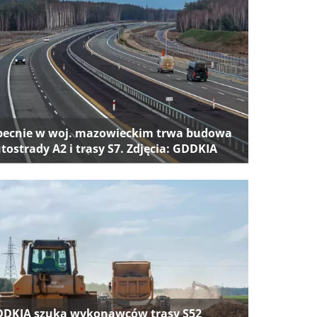
ecnie w woj. mazowieckim trwa budowa
tostrady A2 i trasy S7. Zdjęcia: GDDKIA
DKIA szuka wykonawców trasy S52