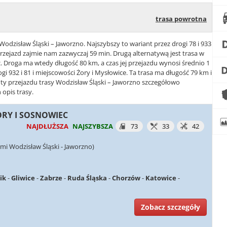
trasa powrotna
Wodzisław Śląski – Jaworzno. Najszybszy to wariant przez drogi 78 i 933
rzejazd zajmie nam zazwyczaj 59 min. Drugą alternatywą jest trasa w
c. Droga ma wtedy długość 80 km, a czas jej przejazdu wynosi średnio 1
ogi 932 i 81 i miejscowości Żory i Mysłowice. Ta trasa ma długość 79 km i
anty przejazdu trasy Wodzisław Śląski – Jaworzno szczegółowo
 opis trasy.
ŻORY I SOSNOWIEC
NAJDŁUŻSZA
NAJSZYBSZA
73
33
42
mi Wodzisław Śląski - Jaworzno)
ik
-
Gliwice
-
Zabrze
-
Ruda Śląska
-
Chorzów
-
Katowice
-
Zobacz szczegóły