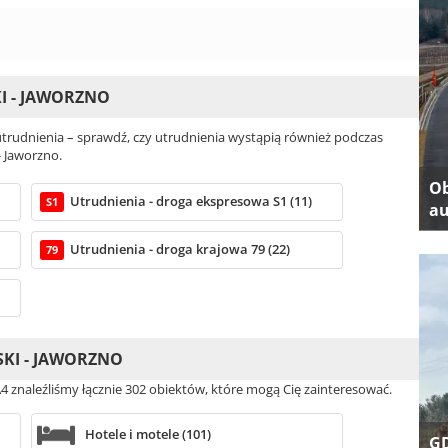
I - JAWORZNO
rudnienia – sprawdź, czy utrudnienia wystąpią również podczas
- Jaworzno.
Ob
Utrudnienia - droga ekspresowa S1 (11)
S1
au
Utrudnienia - droga krajowa 79 (22)
79
SKI - JAWORZNO
 A4 znaleźliśmy łącznie 302 obiektów, które mogą Cię zainteresować.
Hotele i motele (101)
GD