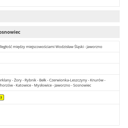
 Sosnowiec
 odległość między miejscowościami Wodzisław Śląski - Jaworzno
rklany - Żory - Rybnik - Bełk - Czerwionka-Leszczyny - Knurów -
 Chorzów - Katowice - Mysłowice - Jaworzno - Sosnowiec
33