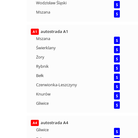
Wodzisław Śląski
S
Mszana
S
autostrada A1
A1
Mszana
S
Świerklany
S
Żory
S
Rybnik
S
Bełk
S
Czerwionka-Leszczyny
S
Knurów
S
Gliwice
S
autostrada A4
A4
Gliwice
S