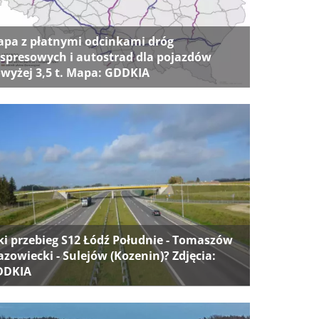
pa z płatnymi odcinkami dróg
spresowych i autostrad dla pojazdów
wyżej 3,5 t. Mapa: GDDKIA
ki przebieg S12 Łódź Południe - Tomaszów
zowiecki - Sulejów (Kozenin)? Zdjęcia:
DDKIA