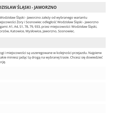
ZISŁAW ŚLĄSKI - JAWORZNO
odzisław Śląski - Jaworzno zależy od wybranego wariantu
 miejscowości Żory i Sosnowiec odległość Wodzisław Śląski - Jaworzno
i: A1, A4, S1, 78, 79, 933, przez miejscowości: Wodzisław Śląski,
Chorzów, Katowice, Mysłowice, Jaworzno, Sosnowiec.
ogi i miejscowości są uszeregowane w kolejności przejazdu. Najpierw
jakie miniesz jadąc tą drogą na wybranej trasie. Chcesz się dowiedzieć
cję.