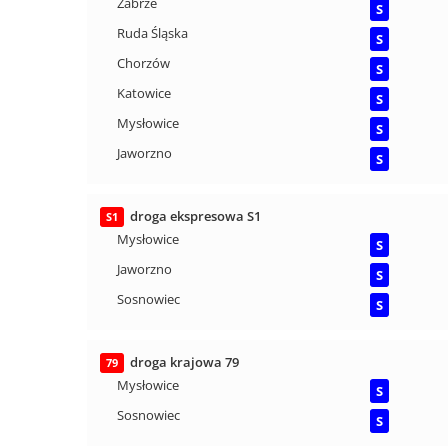
Zabrze
S
Ruda Śląska
S
Chorzów
S
Katowice
S
Mysłowice
S
Jaworzno
S
droga ekspresowa S1
S1
Mysłowice
S
Jaworzno
S
Sosnowiec
S
droga krajowa 79
79
Mysłowice
S
Sosnowiec
S