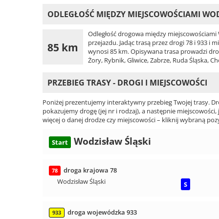
ODLEGŁOŚĆ MIĘDZY MIEJSCOWOŚCIAMI WOD
Odległość drogowa między miejscowościami W
przejazdu. Jadąc trasą przez drogi 78 i 933 i
85 km
wynosi 85 km. Opisywana trasa prowadzi drogam
Żory, Rybnik, Gliwice, Zabrze, Ruda Śląska, 
PRZEBIEG TRASY - DROGI I MIEJSCOWOŚCI
Poniżej prezentujemy interaktywny przebieg Twojej trasy. Dr
pokazujemy drogę (jej nr i rodzaj), a następnie miejscowości, 
więcej o danej drodze czy miejscowości – kliknij wybraną pozy
Wodzisław Śląski
Start
droga krajowa 78
78
Wodzisław Śląski
S
droga wojewódzka 933
933