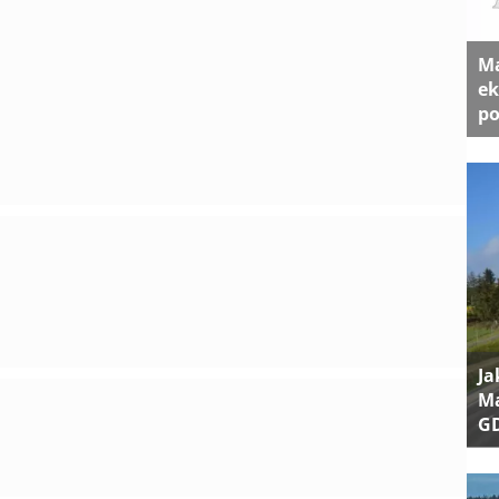
Ma
ek
po
Ja
Ma
G