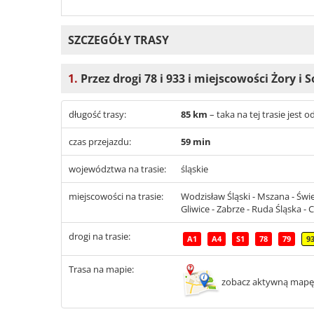
SZCZEGÓŁY TRASY
1.
Przez drogi 78 i 933 i miejscowości Żory i
długość trasy:
85 km
– taka na tej trasie jest
czas przejazdu:
59 min
województwa na trasie:
śląskie
miejscowości na trasie:
Wodzisław Śląski - Mszana - Świe
Gliwice - Zabrze - Ruda Śląska -
drogi na trasie:
A1
A4
S1
78
79
9
Trasa na mapie:
zobacz aktywną mapę