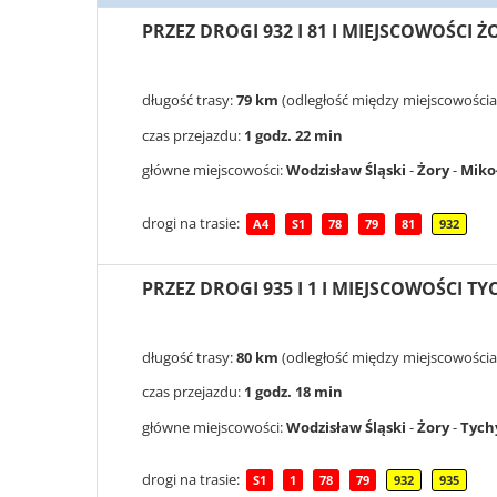
PRZEZ DROGI 932 I 81 I MIEJSCOWOŚCI 
długość trasy:
79 km
(odległość między miejscowościa
czas przejazdu:
1 godz. 22 min
główne miejscowości:
Wodzisław Śląski
-
Żory
-
Miko
drogi na trasie:
A4
S1
78
79
81
932
PRZEZ DROGI 935 I 1 I MIEJSCOWOŚCI T
długość trasy:
80 km
(odległość między miejscowościa
czas przejazdu:
1 godz. 18 min
główne miejscowości:
Wodzisław Śląski
-
Żory
-
Tych
drogi na trasie:
S1
1
78
79
932
935