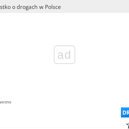
stko o drogach w Polsce
ad
aworzno
DR