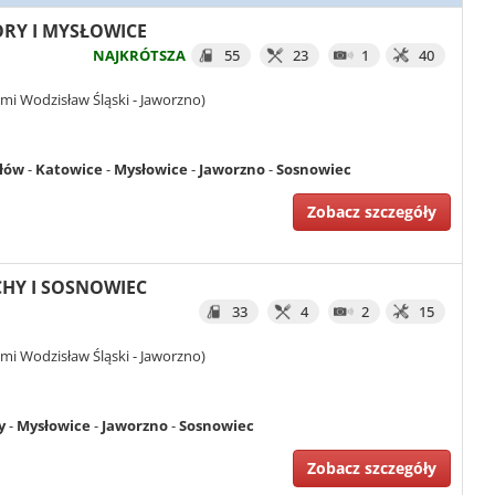
ŻORY I MYSŁOWICE
NAJKRÓTSZA
55
23
1
40
mi Wodzisław Śląski - Jaworzno)
łów
-
Katowice
-
Mysłowice
-
Jaworzno
-
Sosnowiec
Zobacz szczegóły
YCHY I SOSNOWIEC
33
4
2
15
mi Wodzisław Śląski - Jaworzno)
y
-
Mysłowice
-
Jaworzno
-
Sosnowiec
Zobacz szczegóły