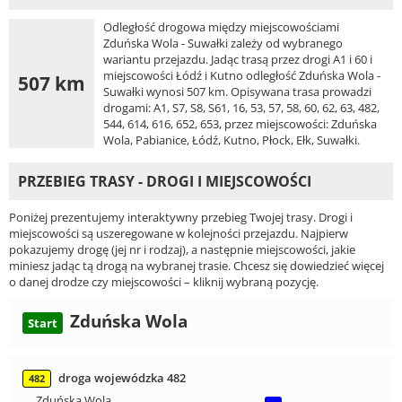
Odległość drogowa między miejscowościami
Zduńska Wola - Suwałki zależy od wybranego
wariantu przejazdu. Jadąc trasą przez drogi A1 i 60 i
miejscowości Łódź i Kutno odległość Zduńska Wola -
507 km
Suwałki wynosi 507 km. Opisywana trasa prowadzi
drogami: A1, S7, S8, S61, 16, 53, 57, 58, 60, 62, 63, 482,
544, 614, 616, 652, 653, przez miejscowości: Zduńska
Wola, Pabianice, Łódź, Kutno, Płock, Ełk, Suwałki.
PRZEBIEG TRASY - DROGI I MIEJSCOWOŚCI
Poniżej prezentujemy interaktywny przebieg Twojej trasy. Drogi i
miejscowości są uszeregowane w kolejności przejazdu. Najpierw
pokazujemy drogę (jej nr i rodzaj), a następnie miejscowości, jakie
miniesz jadąc tą drogą na wybranej trasie. Chcesz się dowiedzieć więcej
o danej drodze czy miejscowości – kliknij wybraną pozycję.
Zduńska Wola
Start
droga wojewódzka 482
482
Zduńska Wola