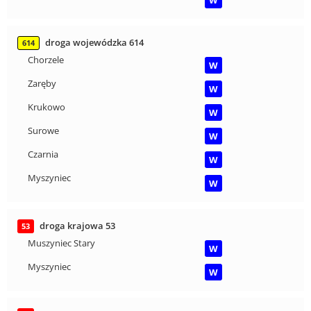
droga wojewódzka 614
614
Chorzele
W
Zaręby
W
Krukowo
W
Surowe
W
Czarnia
W
Myszyniec
W
droga krajowa 53
53
Muszyniec Stary
W
Myszyniec
W