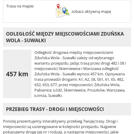
Trasa na mapie:
zobacz aktywną mapę
ODLEGŁOŚĆ MIĘDZY MIEJSCOWOŚCIAMI ZDUŃSKA
WOLA - SUWAŁKI
Odległość drogowa między miejscowościami
Zduńska Wola - Suwałki zależy od wybranego
wariantu przejazdu. Jadąc trasą przez drogi 482 i S8 i
miejscowości Skierniewice i Warszawa odległość
457 km
Zduńska Wola - Suwałki wynosi 457 km. Opisywana
trasa prowadzi drogami: A1, A2, S8, S61, 61, 65, 482,
652, 653, 677, przez miejscowości: Zduńska Wola,
Pabianice, Łódź, Skierniewice, Pruszków, Warszawa,
Łomża, Suwałki.
PRZEBIEG TRASY - DROGI I MIEJSCOWOŚCI
Poniżej prezentujemy interaktywny przebieg Twojej trasy. Drogi i
miejscowości są uszeregowane w kolejności przejazdu. Najpierw
pokazujemy drogę (jej nr i rodzaj), a następnie miejscowości, jakie