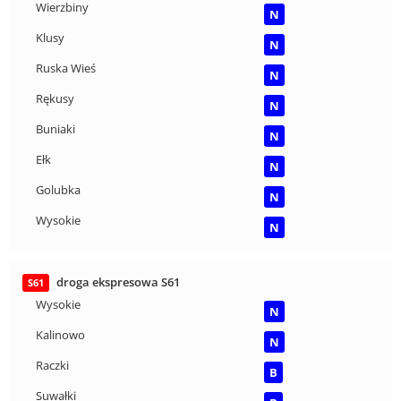
Wierzbiny
N
Klusy
N
Ruska Wieś
N
Rękusy
N
Buniaki
N
Ełk
N
Golubka
N
Wysokie
N
droga ekspresowa S61
S61
Wysokie
N
Kalinowo
N
Raczki
B
Suwałki