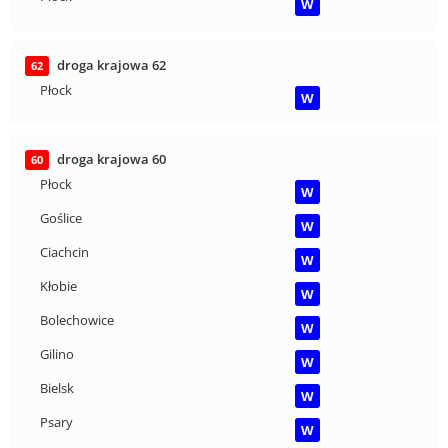
W
droga krajowa 62
62
Płock
W
droga krajowa 60
60
Płock
W
Goślice
W
Ciachcin
W
Kłobie
W
Bolechowice
W
Gilino
W
Bielsk
W
Psary
W