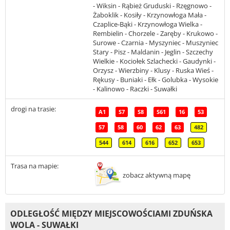
- Wiksin - Rąbież Gruduski - Rzęgnowo -
Żaboklik - Kosiły - Krzynowłoga Mała -
Czaplice-Bąki - Krzynowłoga Wielka -
Rembielin - Chorzele - Zaręby - Krukowo -
Surowe - Czarnia - Myszyniec - Muszyniec
Stary - Pisz - Maldanin - Jeglin - Szczechy
Wielkie - Kociołek Szlachecki - Gaudynki -
Orzysz - Wierzbiny - Klusy - Ruska Wieś -
Rękusy - Buniaki - Ełk - Golubka - Wysokie
- Kalinowo - Raczki - Suwałki
drogi na trasie:
A1
S7
S8
S61
16
53
57
58
60
62
63
482
544
614
616
652
653
Trasa na mapie:
zobacz aktywną mapę
ODLEGŁOŚĆ MIĘDZY MIEJSCOWOŚCIAMI ZDUŃSKA
WOLA - SUWAŁKI