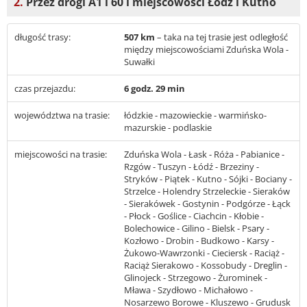
2.
Przez drogi A1 i 60 i miejscowości Łódź i Kutno
długość trasy:
507 km
– taka na tej trasie jest odległość
między miejscowościami Zduńska Wola -
Suwałki
czas przejazdu:
6 godz. 29 min
województwa na trasie:
łódzkie - mazowieckie - warmińsko-
mazurskie - podlaskie
miejscowości na trasie:
Zduńska Wola - Łask - Róża - Pabianice -
Rzgów - Tuszyn - Łódź - Brzeziny -
Stryków - Piątek - Kutno - Sójki - Bociany -
Strzelce - Holendry Strzeleckie - Sieraków
- Sierakówek - Gostynin - Podgórze - Łąck
- Płock - Goślice - Ciachcin - Kłobie -
Bolechowice - Gilino - Bielsk - Psary -
Kozłowo - Drobin - Budkowo - Karsy -
Żukowo-Wawrzonki - Cieciersk - Raciąż -
Raciąż Sierakowo - Kossobudy - Dreglin -
Glinojeck - Strzegowo - Żurominek -
Mława - Szydłowo - Michałowo -
Nosarzewo Borowe - Kluszewo - Grudusk