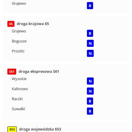
Grajewo
B
droga krajowa 65
65
Grajewo
B
Bogusze
N
Prostki
N
droga ekspresowa S61
S61
Wysokie
N
Kalinowo
N
Raczki
B
Suwałki
B
droga wojewódzka 653
653