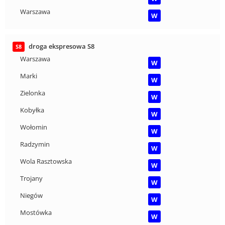
Warszawa
W
droga ekspresowa S8
S8
Warszawa
W
Marki
W
Zielonka
W
Kobyłka
W
Wołomin
W
Radzymin
W
Wola Rasztowska
W
Trojany
W
Niegów
W
Mostówka
W