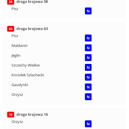
droga krajowa 58
58
Pisz
N
droga krajowa 63
63
Pisz
N
Maldanin
N
Jeglin
N
Szczechy Wielkie
N
Kociołek Szlachecki
N
Gaudynki
N
Orzysz
N
droga krajowa 16
16
Orzysz
N