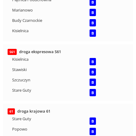
B
Marianowo
B
Budy Czarnockie
B
Kisielnica
B
droga ekspresowa S61
S61
Kisielnica
B
Stawiski
B
Szczuczyn
B
Stare Guty
B
droga krajowa 61
61
Stare Guty
B
Popowo
B