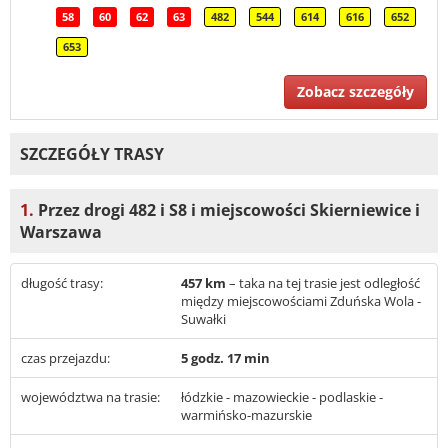
58
60
62
63
482
544
614
616
652
653
Zobacz szczegóły
SZCZEGÓŁY TRASY
1.
Przez drogi 482 i S8 i miejscowości Skierniewice i
Warszawa
długość trasy:
457 km
– taka na tej trasie jest odległość
między miejscowościami Zduńska Wola -
Suwałki
czas przejazdu:
5 godz. 17 min
województwa na trasie:
łódzkie - mazowieckie - podlaskie -
warmińsko-mazurskie