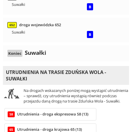
Suwałki
B
droga wojewódzka 652
652
Suwałki
B
Suwałki
Koniec
UTRUDNIENIA NA TRASIE ZDUŃSKA WOLA -
SUWAŁKI
Na drogach wskazanych poniżej mogą wystąpić utrudnienia
– sprawdź, czy utrudnienia wystąpią również podczas
przejazdu daną drogą na trasie Zduńska Wola - Suwałki.
Utrudnienia - droga ekspresowa S8 (13)
S8
Utrudnienia - droga krajowa 65 (13)
65