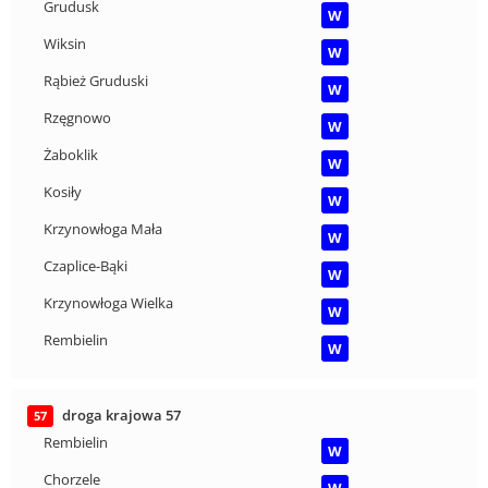
Grudusk
W
Wiksin
W
Rąbież Gruduski
W
Rzęgnowo
W
Żaboklik
W
Kosiły
W
Krzynowłoga Mała
W
Czaplice-Bąki
W
Krzynowłoga Wielka
W
Rembielin
W
droga krajowa 57
57
Rembielin
W
Chorzele
W