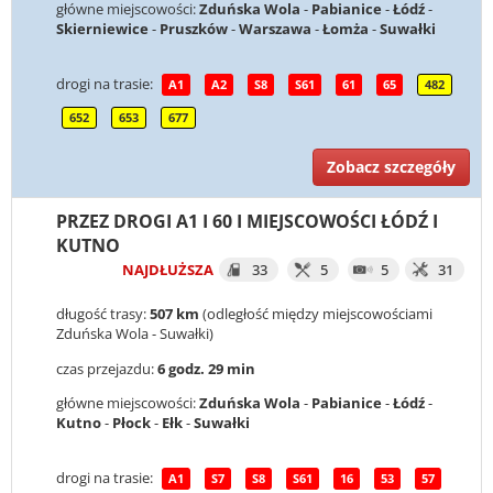
główne miejscowości:
Zduńska Wola
-
Pabianice
-
Łódź
-
Skierniewice
-
Pruszków
-
Warszawa
-
Łomża
-
Suwałki
drogi na trasie:
A1
A2
S8
S61
61
65
482
652
653
677
Zobacz szczegóły
PRZEZ DROGI A1 I 60 I MIEJSCOWOŚCI ŁÓDŹ I
KUTNO
NAJDŁUŻSZA
33
5
5
31
długość trasy:
507 km
(odległość między miejscowościami
Zduńska Wola - Suwałki)
czas przejazdu:
6 godz. 29 min
główne miejscowości:
Zduńska Wola
-
Pabianice
-
Łódź
-
Kutno
-
Płock
-
Ełk
-
Suwałki
drogi na trasie:
A1
S7
S8
S61
16
53
57