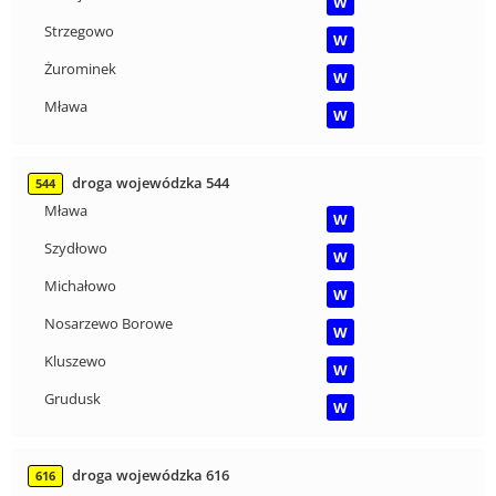
W
Strzegowo
W
Żurominek
W
Mława
W
droga wojewódzka 544
544
Mława
W
Szydłowo
W
Michałowo
W
Nosarzewo Borowe
W
Kluszewo
W
Grudusk
W
droga wojewódzka 616
616