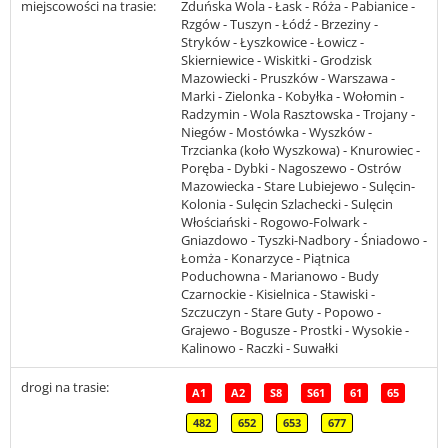
miejscowości na trasie:
Zduńska Wola - Łask - Róża - Pabianice -
Rzgów - Tuszyn - Łódź - Brzeziny -
Stryków - Łyszkowice - Łowicz -
Skierniewice - Wiskitki - Grodzisk
Mazowiecki - Pruszków - Warszawa -
Marki - Zielonka - Kobyłka - Wołomin -
Radzymin - Wola Rasztowska - Trojany -
Niegów - Mostówka - Wyszków -
Trzcianka (koło Wyszkowa) - Knurowiec -
Poręba - Dybki - Nagoszewo - Ostrów
Mazowiecka - Stare Lubiejewo - Sulęcin-
Kolonia - Sulęcin Szlachecki - Sulęcin
Włościański - Rogowo-Folwark -
Gniazdowo - Tyszki-Nadbory - Śniadowo -
Łomża - Konarzyce - Piątnica
Poduchowna - Marianowo - Budy
Czarnockie - Kisielnica - Stawiski -
Szczuczyn - Stare Guty - Popowo -
Grajewo - Bogusze - Prostki - Wysokie -
Kalinowo - Raczki - Suwałki
drogi na trasie:
A1
A2
S8
S61
61
65
482
652
653
677