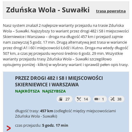
Zduńska Wola - Suwałki
trasa powrotna
Nasz system znalazł 2 najlepsze warianty przejazdu na trasie Zduńska
Wola – Suwałki. Najszybszy to wariant przez drogi 482 i S8 i miejscowości
Skierniewice i Warszawa – droga ma długość 457 km i przejazd zajmie
nam zazwyczaj 5 godz. 17 min. Drugą alternatywą jest trasa w wariancie
przez drogi A1 i 60 i miejscowości Łódź i Kutno. Droga ma wtedy długość
507 km, a czas jej przejazdu wynosi średnio 6 godz. 29 min. Wszystkie
warianty przejazdu trasy Zduńska Wola – Suwałki szczegółowo
opisujemy poniżej - kliknij w wybrany wariant i sprawdź pełen opis trasy.
PRZEZ DROGI 482 I S8 I MIEJSCOWOŚCI
SKIERNIEWICE I WARSZAWA
NAJKRÓTSZA
NAJSZYBSZA
27
14
1
38
długość trasy:
457 km
(odległość między miejscowościami
Zduńska Wola - Suwałki)
czas przejazdu:
5 godz. 17 min