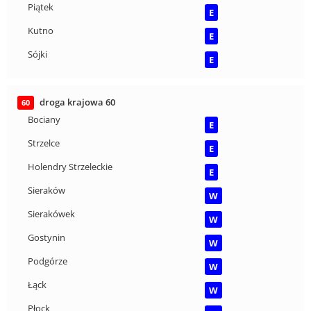
Piątek
E
Kutno
E
Sójki
E
droga krajowa 60
60
Bociany
E
Strzelce
E
Holendry Strzeleckie
E
Sieraków
W
Sierakówek
W
Gostynin
W
Podgórze
W
Łąck
W
Płock