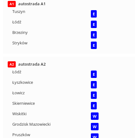
autostrada A1
A1
Tuszyn
E
Łódź
E
Brzeziny
E
Stryków
E
autostrada A2
A2
Łódź
E
Łyszkowice
E
Łowicz
E
Skierniewice
E
Wiskitki
W
Grodzisk Mazowiecki
W
Pruszków
W