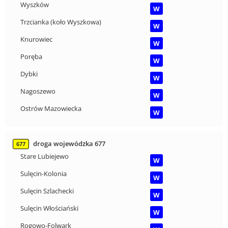
Wyszków
W
Trzcianka (koło Wyszkowa)
W
Knurowiec
W
Poręba
W
Dybki
W
Nagoszewo
W
Ostrów Mazowiecka
W
droga wojewódzka 677
677
Stare Lubiejewo
W
Sulęcin-Kolonia
W
Sulęcin Szlachecki
W
Sulęcin Włościański
W
Rogowo-Folwark