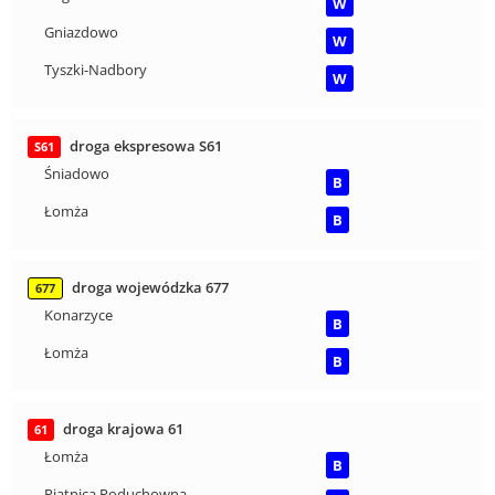
W
Gniazdowo
W
Tyszki-Nadbory
W
droga ekspresowa S61
S61
Śniadowo
B
Łomża
B
droga wojewódzka 677
677
Konarzyce
B
Łomża
B
droga krajowa 61
61
Łomża
B
Piątnica Poduchowna