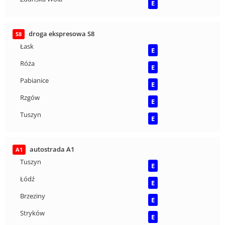
E
droga ekspresowa S8
S8
Łask
E
Róża
E
Pabianice
E
Rzgów
E
Tuszyn
E
autostrada A1
A1
Tuszyn
E
Łódź
E
Brzeziny
E
Stryków
E