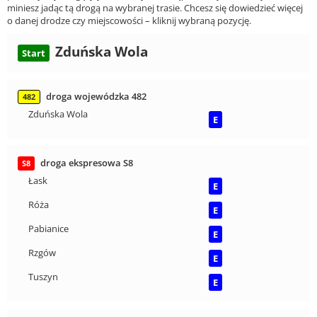
miniesz jadąc tą drogą na wybranej trasie. Chcesz się dowiedzieć więcej
o danej drodze czy miejscowości – kliknij wybraną pozycję.
Zduńska Wola
Start
droga wojewódzka 482
482
Zduńska Wola
E
droga ekspresowa S8
S8
Łask
E
Róża
E
Pabianice
E
Rzgów
E
Tuszyn
E