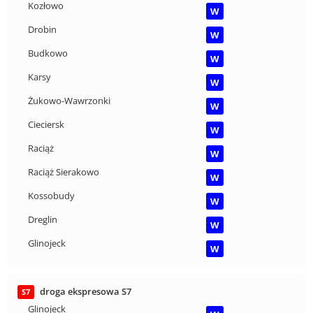
Kozłowo
W
Drobin
W
Budkowo
W
Karsy
W
Żukowo-Wawrzonki
W
Cieciersk
W
Raciąż
W
Raciąż Sierakowo
W
Kossobudy
W
Dreglin
W
Glinojeck
W
droga ekspresowa S7
S7
Glinojeck