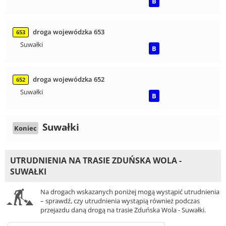
B
droga wojewódzka 653
653
Suwałki
B
droga wojewódzka 652
652
Suwałki
B
Suwałki
Koniec
UTRUDNIENIA NA TRASIE ZDUŃSKA WOLA -
SUWAŁKI
Na drogach wskazanych poniżej mogą wystąpić utrudnienia
– sprawdź, czy utrudnienia wystąpią również podczas
przejazdu daną drogą na trasie Zduńska Wola - Suwałki.