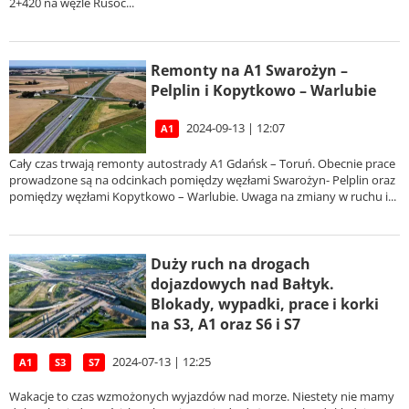
2+420 na węźle Rusoc...
Remonty na A1 Swarożyn –
Pelplin i Kopytkowo – Warlubie
2024-09-13 | 12:07
A1
Cały czas trwają remonty autostrady A1 Gdańsk – Toruń. Obecnie prace
prowadzone są na odcinkach pomiędzy węzłami Swarożyn- Pelplin oraz
pomiędzy węzłami Kopytkowo – Warlubie. Uwaga na zmiany w ruchu i...
Duży ruch na drogach
dojazdowych nad Bałtyk.
Blokady, wypadki, prace i korki
na S3, A1 oraz S6 i S7
2024-07-13 | 12:25
A1
S3
S7
Wakacje to czas wzmożonych wyjazdów nad morze. Niestety nie mamy