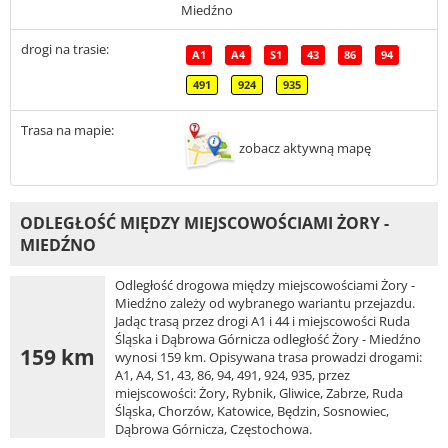
Miedźno
drogi na trasie:
A1
A4
S1
43
86
94
491
924
935
Trasa na mapie:
zobacz aktywną mapę
ODLEGŁOŚĆ MIĘDZY MIEJSCOWOŚCIAMI ŻORY -
MIEDŹNO
Odległość drogowa między miejscowościami Żory -
Miedźno zależy od wybranego wariantu przejazdu.
Jadąc trasą przez drogi A1 i 44 i miejscowości Ruda
Śląska i Dąbrowa Górnicza odległość Żory - Miedźno
159 km
wynosi 159 km. Opisywana trasa prowadzi drogami:
A1, A4, S1, 43, 86, 94, 491, 924, 935, przez
miejscowości: Żory, Rybnik, Gliwice, Zabrze, Ruda
Śląska, Chorzów, Katowice, Będzin, Sosnowiec,
Dąbrowa Górnicza, Częstochowa.