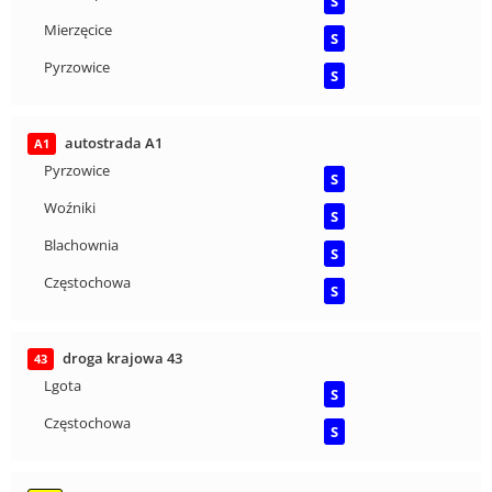
S
Mierzęcice
S
Pyrzowice
S
autostrada A1
A1
Pyrzowice
S
Woźniki
S
Blachownia
S
Częstochowa
S
droga krajowa 43
43
Lgota
S
Częstochowa
S