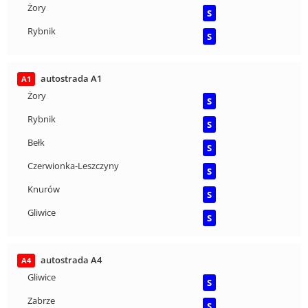
Żory
S
Rybnik
S
autostrada A1
A1
Żory
S
Rybnik
S
Bełk
S
Czerwionka-Leszczyny
S
Knurów
S
Gliwice
S
autostrada A4
A4
Gliwice
S
Zabrze
S