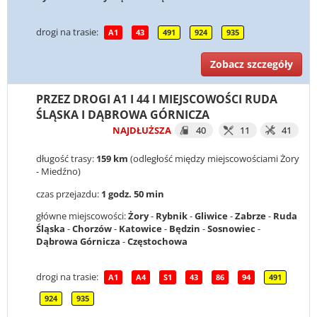
drogi na trasie:
A1
43
491
924
935
Zobacz szczegóły
PRZEZ DROGI A1 I 44 I MIEJSCOWOŚCI RUDA
ŚLĄSKA I DĄBROWA GÓRNICZA
NAJDŁUŻSZA
40
11
41
długość trasy:
159 km
(odległość między miejscowościami Żory
- Miedźno)
czas przejazdu:
1 godz. 50 min
główne miejscowości:
Żory
-
Rybnik
-
Gliwice
-
Zabrze
-
Ruda
Śląska
-
Chorzów
-
Katowice
-
Będzin
-
Sosnowiec
-
Dąbrowa Górnicza
-
Częstochowa
drogi na trasie:
A1
A4
S1
43
86
94
491
924
935