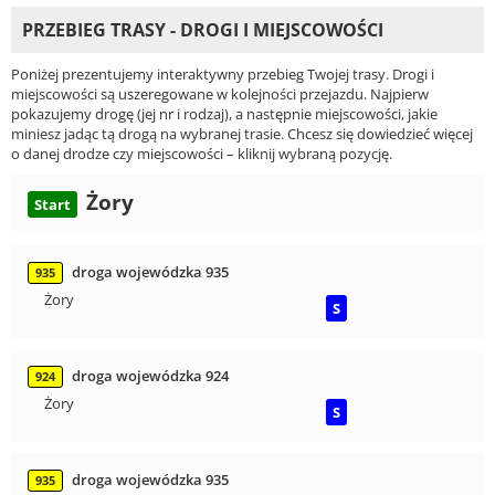
PRZEBIEG TRASY - DROGI I MIEJSCOWOŚCI
Poniżej prezentujemy interaktywny przebieg Twojej trasy. Drogi i
miejscowości są uszeregowane w kolejności przejazdu. Najpierw
pokazujemy drogę (jej nr i rodzaj), a następnie miejscowości, jakie
miniesz jadąc tą drogą na wybranej trasie. Chcesz się dowiedzieć więcej
o danej drodze czy miejscowości – kliknij wybraną pozycję.
Żory
Start
droga wojewódzka 935
935
Żory
S
droga wojewódzka 924
924
Żory
S
droga wojewódzka 935
935