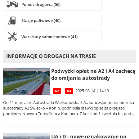
Pomoc drogowa (56)
Stacje paliwowe (40)
Warsztaty samochodowe (41)
INFORMACJE O DROGACH NA TRASIE
Podwyżki opłat na A2 i A4 zachęcą
do omijania autostrady
2025-03-14 | 14:19
A2
A4
Od 11 marca br. Autostrada Wielkopolska S.A., koncesjonariusz odcinka
autostrady A2 Świecko – Konin, podniosła stawki opłat za przejazd
pomiędzy Nowym Tomyślem a Koninem. Z kolei od 1 kwietnia br. pod...
UA i D - nowe oznakowanie na