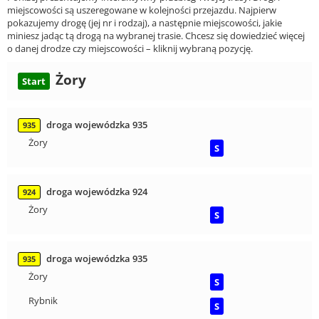
miejscowości są uszeregowane w kolejności przejazdu. Najpierw
pokazujemy drogę (jej nr i rodzaj), a następnie miejscowości, jakie
miniesz jadąc tą drogą na wybranej trasie. Chcesz się dowiedzieć więcej
o danej drodze czy miejscowości – kliknij wybraną pozycję.
Żory
Start
droga wojewódzka 935
935
Żory
S
droga wojewódzka 924
924
Żory
S
droga wojewódzka 935
935
Żory
S
Rybnik
S