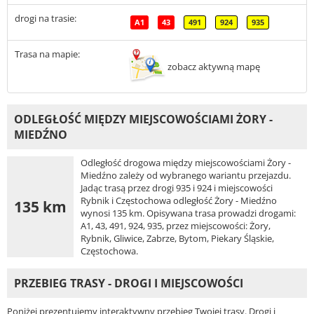
drogi na trasie:
A1
43
491
924
935
Trasa na mapie:
zobacz aktywną mapę
ODLEGŁOŚĆ MIĘDZY MIEJSCOWOŚCIAMI ŻORY -
MIEDŹNO
Odległość drogowa między miejscowościami Żory -
Miedźno zależy od wybranego wariantu przejazdu.
Jadąc trasą przez drogi 935 i 924 i miejscowości
Rybnik i Częstochowa odległość Żory - Miedźno
135 km
wynosi 135 km. Opisywana trasa prowadzi drogami:
A1, 43, 491, 924, 935, przez miejscowości: Żory,
Rybnik, Gliwice, Zabrze, Bytom, Piekary Śląskie,
Częstochowa.
PRZEBIEG TRASY - DROGI I MIEJSCOWOŚCI
Poniżej prezentujemy interaktywny przebieg Twojej trasy. Drogi i