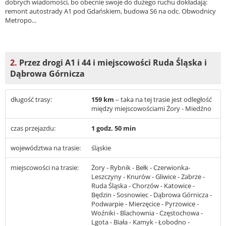
dobrych wiadomości, bo obecnie swoje do dużego ruchu dokładają:
remont autostrady A1 pod Gdańskiem, budowa S6 na odc. Obwodnicy
Metropo...
2.
Przez drogi A1 i 44 i miejscowości Ruda Śląska i
Dąbrowa Górnicza
długość trasy:
159 km
– taka na tej trasie jest odległość
między miejscowościami Żory - Miedźno
czas przejazdu:
1 godz. 50 min
województwa na trasie:
śląskie
miejscowości na trasie:
Żory - Rybnik - Bełk - Czerwionka-
Leszczyny - Knurów - Gliwice - Zabrze -
Ruda Śląska - Chorzów - Katowice -
Będzin - Sosnowiec - Dąbrowa Górnicza -
Podwarpie - Mierzęcice - Pyrzowice -
Woźniki - Blachownia - Częstochowa -
Lgota - Biała - Kamyk - Łobodno -