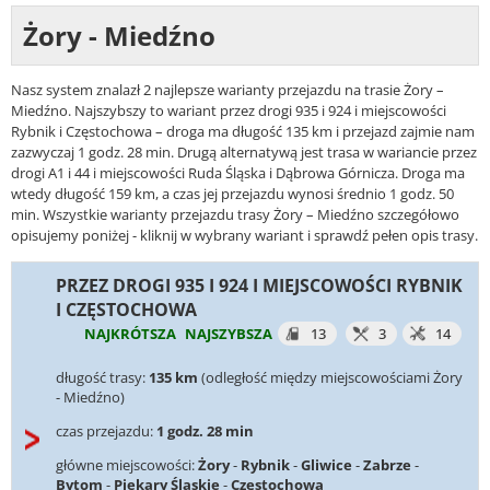
Żory - Miedźno
Nasz system znalazł 2 najlepsze warianty przejazdu na trasie Żory –
Miedźno. Najszybszy to wariant przez drogi 935 i 924 i miejscowości
Rybnik i Częstochowa – droga ma długość 135 km i przejazd zajmie nam
zazwyczaj 1 godz. 28 min. Drugą alternatywą jest trasa w wariancie przez
drogi A1 i 44 i miejscowości Ruda Śląska i Dąbrowa Górnicza. Droga ma
wtedy długość 159 km, a czas jej przejazdu wynosi średnio 1 godz. 50
min. Wszystkie warianty przejazdu trasy Żory – Miedźno szczegółowo
opisujemy poniżej - kliknij w wybrany wariant i sprawdź pełen opis trasy.
PRZEZ DROGI 935 I 924 I MIEJSCOWOŚCI RYBNIK
I CZĘSTOCHOWA
NAJKRÓTSZA
NAJSZYBSZA
13
3
14
długość trasy:
135 km
(odległość między miejscowościami Żory
- Miedźno)
czas przejazdu:
1 godz. 28 min
główne miejscowości:
Żory
-
Rybnik
-
Gliwice
-
Zabrze
-
Bytom
-
Piekary Śląskie
-
Częstochowa