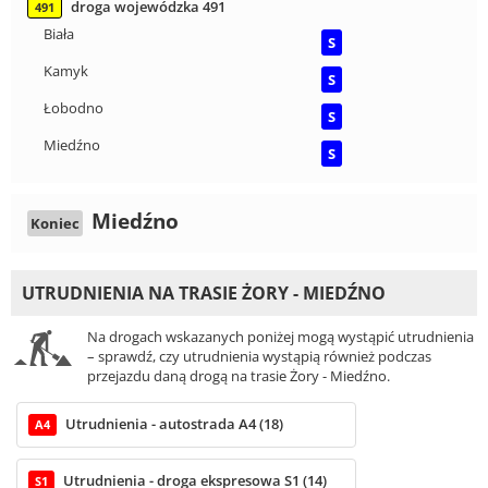
droga wojewódzka 491
491
Biała
S
Kamyk
S
Łobodno
S
Miedźno
S
Miedźno
Koniec
UTRUDNIENIA NA TRASIE ŻORY - MIEDŹNO
Na drogach wskazanych poniżej mogą wystąpić utrudnienia
– sprawdź, czy utrudnienia wystąpią również podczas
przejazdu daną drogą na trasie Żory - Miedźno.
Utrudnienia - autostrada A4 (18)
A4
Utrudnienia - droga ekspresowa S1 (14)
S1