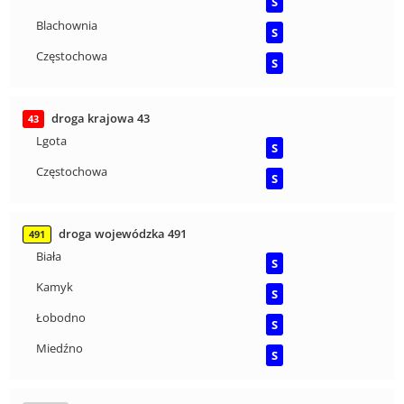
S
Blachownia
S
Częstochowa
S
droga krajowa 43
43
Lgota
S
Częstochowa
S
droga wojewódzka 491
491
Biała
S
Kamyk
S
Łobodno
S
Miedźno
S