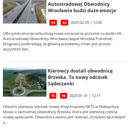
Autostradowej Obwodnicy
Wrocławia budzi duże emocje
2025-02-05 | 12:00
A4
A8
Olbrzymie emocje wzbudzają nowe oznaczenia poziome na jezdni A8 -
Autostradowej Obwodnicy Wrocławia (węzeł Wrocław Południe).
Drogowcy podkreślają, że główną przesłanką zmian jest przede
wszystkim bez...
Kierowcy dostali obwodnicę
Brzeska. To nowy odcinek
Sądeczanki
2025-01-31 | 12:11
75
94
Otwarto pierwszy odcinek nowej drogi krajowej DK75 w Małopolsce.
Mowa o zachodniej obwodnicy Brzeska, która jest pierwszą częścią
nowej sądeczanki. Obwodnica zwana jest również „brzeskim łącznikiem”
a...