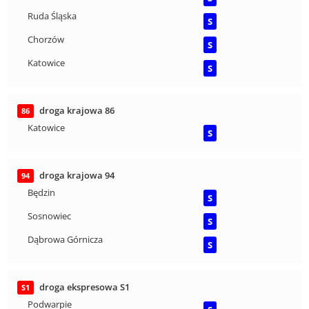
Ruda Śląska
S
Chorzów
S
Katowice
S
droga krajowa 86
86
Katowice
S
droga krajowa 94
94
Będzin
S
Sosnowiec
S
Dąbrowa Górnicza
S
droga ekspresowa S1
S1
Podwarpie