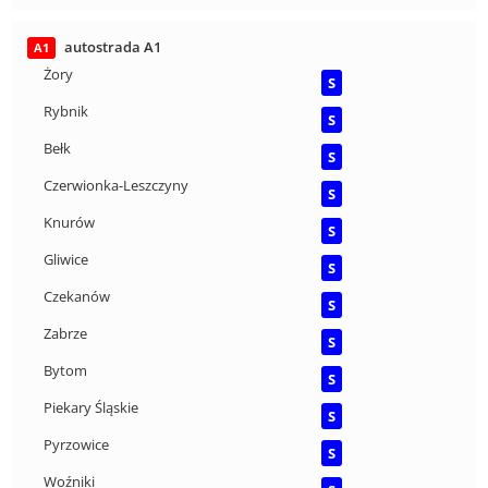
autostrada A1
A1
Żory
S
Rybnik
S
Bełk
S
Czerwionka-Leszczyny
S
Knurów
S
Gliwice
S
Czekanów
S
Zabrze
S
Bytom
S
Piekary Śląskie
S
Pyrzowice
S
Woźniki