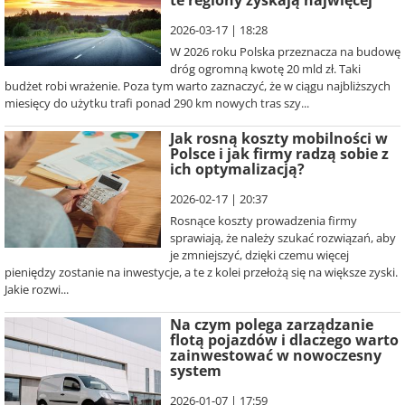
te regiony zyskają najwięcej
2026-03-17 | 18:28
W 2026 roku Polska przeznacza na budowę
dróg ogromną kwotę 20 mld zł. Taki
budżet robi wrażenie. Poza tym warto zaznaczyć, że w ciągu najbliższych
miesięcy do użytku trafi ponad 290 km nowych tras szy...
Jak rosną koszty mobilności w
Polsce i jak firmy radzą sobie z
ich optymalizacją?
2026-02-17 | 20:37
Rosnące koszty prowadzenia firmy
sprawiają, że należy szukać rozwiązań, aby
je zmniejszyć, dzięki czemu więcej
pieniędzy zostanie na inwestycje, a te z kolei przełożą się na większe zyski.
Jakie rozwi...
Na czym polega zarządzanie
flotą pojazdów i dlaczego warto
zainwestować w nowoczesny
system
2026-01-07 | 17:59