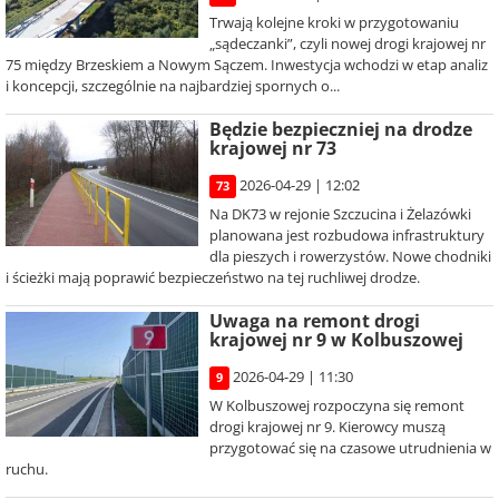
Trwają kolejne kroki w przygotowaniu
„sądeczanki”, czyli nowej drogi krajowej nr
75 między Brzeskiem a Nowym Sączem. Inwestycja wchodzi w etap analiz
i koncepcji, szczególnie na najbardziej spornych o...
Będzie bezpieczniej na drodze
krajowej nr 73
2026-04-29 | 12:02
73
Na DK73 w rejonie Szczucina i Żelazówki
planowana jest rozbudowa infrastruktury
dla pieszych i rowerzystów. Nowe chodniki
i ścieżki mają poprawić bezpieczeństwo na tej ruchliwej drodze.
Uwaga na remont drogi
krajowej nr 9 w Kolbuszowej
2026-04-29 | 11:30
9
W Kolbuszowej rozpoczyna się remont
drogi krajowej nr 9. Kierowcy muszą
przygotować się na czasowe utrudnienia w
ruchu.