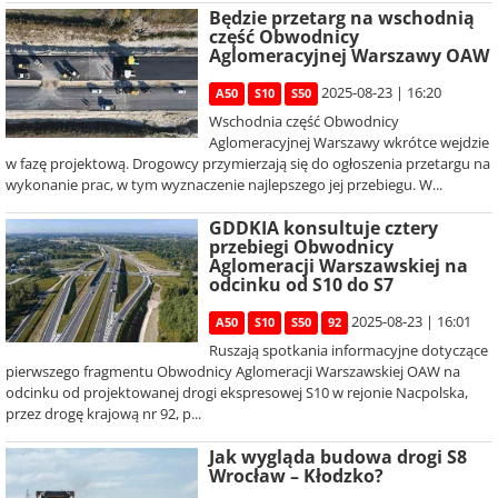
Będzie przetarg na wschodnią
część Obwodnicy
Aglomeracyjnej Warszawy OAW
2025-08-23 | 16:20
A50
S10
S50
Wschodnia część Obwodnicy
Aglomeracyjnej Warszawy wkrótce wejdzie
w fazę projektową. Drogowcy przymierzają się do ogłoszenia przetargu na
wykonanie prac, w tym wyznaczenie najlepszego jej przebiegu. W...
GDDKIA konsultuje cztery
przebiegi Obwodnicy
Aglomeracji Warszawskiej na
odcinku od S10 do S7
2025-08-23 | 16:01
A50
S10
S50
92
Ruszają spotkania informacyjne dotyczące
pierwszego fragmentu Obwodnicy Aglomeracji Warszawskiej OAW na
odcinku od projektowanej drogi ekspresowej S10 w rejonie Nacpolska,
przez drogę krajową nr 92, p...
Jak wygląda budowa drogi S8
Wrocław – Kłodzko?