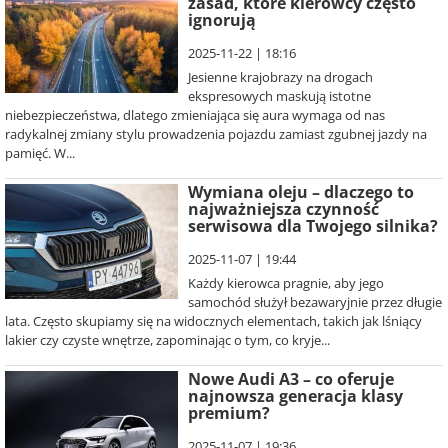
zasad, które kierowcy często
ignorują
2025-11-22 | 18:16
Jesienne krajobrazy na drogach
ekspresowych maskują istotne
niebezpieczeństwa, dlatego zmieniająca się aura wymaga od nas
radykalnej zmiany stylu prowadzenia pojazdu zamiast zgubnej jazdy na
pamięć. W...
Wymiana oleju – dlaczego to
najważniejsza czynność
serwisowa dla Twojego silnika?
2025-11-07 | 19:44
Każdy kierowca pragnie, aby jego
samochód służył bezawaryjnie przez długie
lata. Często skupiamy się na widocznych elementach, takich jak lśniący
lakier czy czyste wnętrze, zapominając o tym, co kryje...
Nowe Audi A3 – co oferuje
najnowsza generacja klasy
premium?
2025-11-07 | 19:36