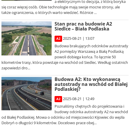
a elektrycznym to decyzja, z którą boryka
się coraz więcej osób. Obie technologie mają swoje mocne strony, ale
także ograniczenia, o których warto wiedzieć. Różnice ...
Stan prac na budowie A2
Siedlce – Biała Podlaska
2025-08-21 | 13:07
A2
Budowa brakujących odcinków autostrady
A2 pomiędzy Warszawą a Białą Podlaską
powoli dobiega końca. To łącznie 50
kilometrów trasy, która powstaje na wschód od Siedlec. Według ostatnich
zapowiedzi dro...
Budowa A2: Kto wykonawcą
autostrady na wschód od Białej
Podlaskiej?
2025-08-21 | 12:49
A2
Poznaliśmy chętnych do projektowania i
budowy odcinka autostrady A2 na wschód
od Białej Podlaskiej. Mowa o odcinku od miejscowości Kijowiec do węzła
Dobryń o długości 9 kilometrów. Docelowo prace obej...