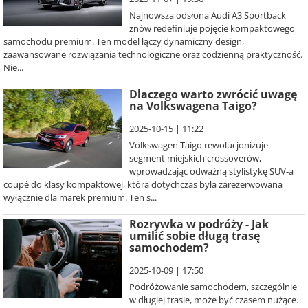
Najnowsza odsłona Audi A3 Sportback
znów redefiniuje pojęcie kompaktowego
samochodu premium. Ten model łączy dynamiczny design,
zaawansowane rozwiązania technologiczne oraz codzienną praktyczność.
Nie...
Dlaczego warto zwrócić uwagę
na Volkswagena Taigo?
2025-10-15 | 11:22
Volkswagen Taigo rewolucjonizuje
segment miejskich crossoverów,
wprowadzając odważną stylistykę SUV-a
coupé do klasy kompaktowej, która dotychczas była zarezerwowana
wyłącznie dla marek premium. Ten s...
Rozrywka w podróży - Jak
umilić sobie długą trasę
samochodem?
2025-10-09 | 17:50
Podróżowanie samochodem, szczególnie
w długiej trasie, może być czasem nużące.