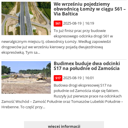
We wrześniu pojedziemy
obwodnicą Łomży w ciągu S61 –
Via Baltica
2025-08-19 | 16:19
S61
To już finisz prac przy budowie
ekspresowego odcinka drogi S61 w
newralgicznym miejscu tj. obwodnicy Łomży. Według zapowiedzi
drogowców już we wrześniu kierowcy pojadą dwujezdniową
ekspresówką. Tym sa...
Budimex buduje dwa odcinki
S17 na południe od Zamościa
2025-08-19 | 16:01
S17
Budowa drogi ekspresowej S17 na
południe od Zamościa staje się faktem.
Ruszyły już pierwsze prace na odcinkach
Zamość Wschód – Zamość Południe oraz Tomaszów Lubelski Południe –
Hrebenne. To część przy...
więcej informacji