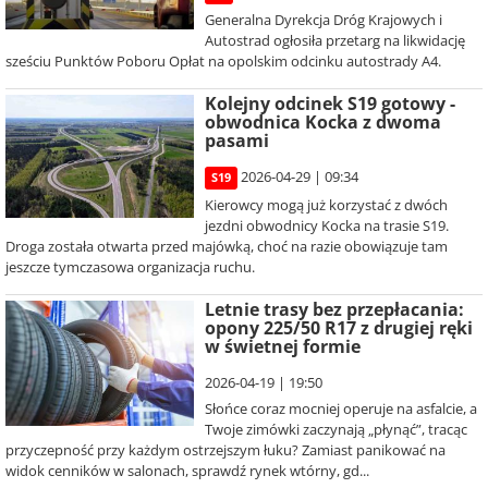
Generalna Dyrekcja Dróg Krajowych i
Autostrad ogłosiła przetarg na likwidację
sześciu Punktów Poboru Opłat na opolskim odcinku autostrady A4.
Kolejny odcinek S19 gotowy -
obwodnica Kocka z dwoma
pasami
2026-04-29 | 09:34
S19
Kierowcy mogą już korzystać z dwóch
jezdni obwodnicy Kocka na trasie S19.
Droga została otwarta przed majówką, choć na razie obowiązuje tam
jeszcze tymczasowa organizacja ruchu.
Letnie trasy bez przepłacania:
opony 225/50 R17 z drugiej ręki
w świetnej formie
2026-04-19 | 19:50
Słońce coraz mocniej operuje na asfalcie, a
Twoje zimówki zaczynają „płynąć”, tracąc
przyczepność przy każdym ostrzejszym łuku? Zamiast panikować na
widok cenników w salonach, sprawdź rynek wtórny, gd...