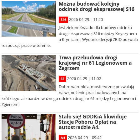
Można budować kolejny
odcinek drogi ekspresowej S16
2026-04-29 | 11:20
S16
Jest zielone światło dla budowy odcinka
drogi ekspresowej S16 między Knyszynem
a Krynicami. Wydanie decyzji ZRID pozwala
rozpocząć prace w terenie.
Trwa przebudowa drogi
krajowej nr 61 Legionowem a
Zegrzem
2026-04-29 | 11:02
61
Dobre warunki atmosferyczne pozwalają
na wzmożenie prac budowlanych na
krótkiego, ale bardzo ważnego odcinka drogi nr 61 między Legionowem i
Zgierzem.
Stało się! GDDKiA likwiduje
Stacje Poboru Opłat na
autostradzie A4.
2026-04-29 | 09:42
A4