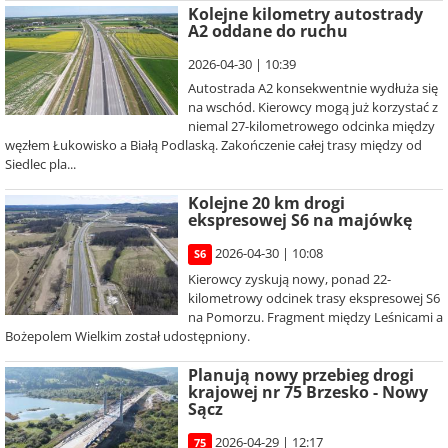
Kolejne kilometry autostrady
A2 oddane do ruchu
2026-04-30 | 10:39
Autostrada A2 konsekwentnie wydłuża się
na wschód. Kierowcy mogą już korzystać z
niemal 27-kilometrowego odcinka między
węzłem Łukowisko a Białą Podlaską. Zakończenie całej trasy między od
Siedlec pla...
Kolejne 20 km drogi
ekspresowej S6 na majówkę
2026-04-30 | 10:08
S6
Kierowcy zyskują nowy, ponad 22-
kilometrowy odcinek trasy ekspresowej S6
na Pomorzu. Fragment między Leśnicami a
Bożepolem Wielkim został udostępniony.
Planują nowy przebieg drogi
krajowej nr 75 Brzesko - Nowy
Sącz
2026-04-29 | 12:17
75