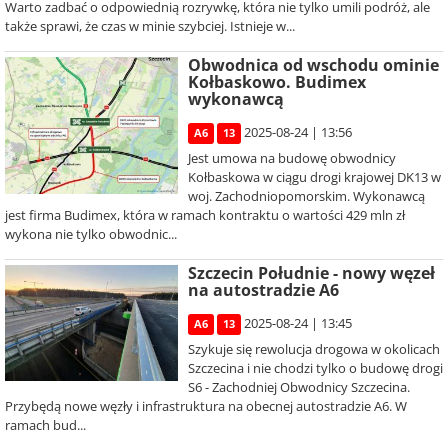
Warto zadbać o odpowiednią rozrywkę, która nie tylko umili podróż, ale
także sprawi, że czas w minie szybciej. Istnieje w...
Obwodnica od wschodu ominie
Kołbaskowo. Budimex
wykonawcą
2025-08-24 | 13:56
A6
13
Jest umowa na budowę obwodnicy
Kołbaskowa w ciągu drogi krajowej DK13 w
woj. Zachodniopomorskim. Wykonawcą
jest firma Budimex, która w ramach kontraktu o wartości 429 mln zł
wykona nie tylko obwodnic...
Szczecin Południe - nowy węzeł
na autostradzie A6
2025-08-24 | 13:45
A6
13
Szykuje się rewolucja drogowa w okolicach
Szczecina i nie chodzi tylko o budowę drogi
S6 - Zachodniej Obwodnicy Szczecina.
Przybędą nowe węzły i infrastruktura na obecnej autostradzie A6. W
ramach bud...