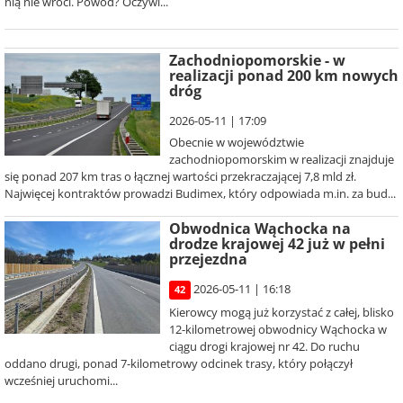
nią nie wróci. Powód? Oczywi...
Zachodniopomorskie - w
realizacji ponad 200 km nowych
dróg
2026-05-11 | 17:09
Obecnie w województwie
zachodniopomorskim w realizacji znajduje
się ponad 207 km tras o łącznej wartości przekraczającej 7,8 mld zł.
Najwięcej kontraktów prowadzi Budimex, który odpowiada m.in. za bud...
Obwodnica Wąchocka na
drodze krajowej 42 już w pełni
przejezdna
2026-05-11 | 16:18
42
Kierowcy mogą już korzystać z całej, blisko
12-kilometrowej obwodnicy Wąchocka w
ciągu drogi krajowej nr 42. Do ruchu
oddano drugi, ponad 7-kilometrowy odcinek trasy, który połączył
wcześniej uruchomi...