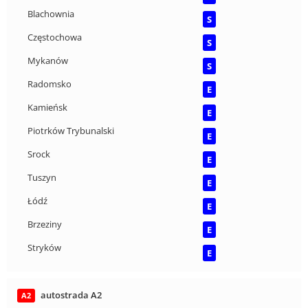
Blachownia
S
Częstochowa
S
Mykanów
S
Radomsko
E
Kamieńsk
E
Piotrków Trybunalski
E
Srock
E
Tuszyn
E
Łódź
E
Brzeziny
E
Stryków
E
autostrada A2
A2