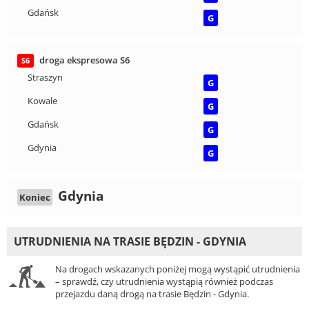
Gdańsk
G
droga ekspresowa S6
S6
Straszyn
G
Kowale
G
Gdańsk
G
Gdynia
G
Gdynia
Koniec
UTRUDNIENIA NA TRASIE BĘDZIN - GDYNIA
Na drogach wskazanych poniżej mogą wystąpić utrudnienia
– sprawdź, czy utrudnienia wystąpią również podczas
przejazdu daną drogą na trasie Będzin - Gdynia.