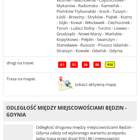
Mykanów - Radomsko - Kamieńsk -
Piotrków Trybunalski - Srock - Tuszyn -
Łódź - Brzeziny - Stryków - Piątek - Kutno
- Sójki - Kowal - Włocławek - Ciechocinek -
Toruń - Lubicz Dolny - Turzno - Lisewo -
Grudziądz - Nowe Marzy - Warlubie -
Kopytkowo - Pelplin - Swarożyn -
Stanisławie - Rusocin - Pruszcz Gdański -
Straszyn - Kowale - Gdańsk - Gdynia
drogi na trasie:
A1
S1
S6
86
910
Trasa na mapie:
zobacz aktywną mapę
ODLEGŁOŚĆ MIĘDZY MIEJSCOWOŚCIAMI BĘDZIN -
GDYNIA
Odległość drogowa między miejscowościami Będzin -
Gdynia zależy od wybranego wariantu przejazdu.
Jadąc trasą przez drogi 910 i 86 i miejscowości