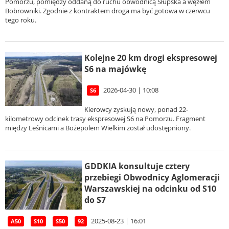
Pomorzu, pomiędzy oddaną do ruchu obwodnicą Słupska a węzłem
Bobrowniki. Zgodnie z kontraktem droga ma być gotowa w czerwcu
tego roku.
Kolejne 20 km drogi ekspresowej
S6 na majówkę
2026-04-30 | 10:08
S6
Kierowcy zyskują nowy, ponad 22-
kilometrowy odcinek trasy ekspresowej S6 na Pomorzu. Fragment
między Leśnicami a Bożepolem Wielkim został udostępniony.
GDDKIA konsultuje cztery
przebiegi Obwodnicy Aglomeracji
Warszawskiej na odcinku od S10
do S7
2025-08-23 | 16:01
A50
S10
S50
92