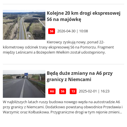
Kolejne 20 km drogi ekspresowej
S6 na majówkę
2026-04-30 | 10:08
S6
Kierowcy zyskują nowy, ponad 22-
kilometrowy odcinek trasy ekspresowej S6 na Pomorzu. Fragment
między Leśnicami a Bożepolem Wielkim został udostępniony.
Będą duże zmiany na A6 przy
granicy z Niemcami
2025-02-01 | 16:23
A6
S6
13
W najbliższych latach ruszy budowa nowego węzła na autostradzie A6
przy granicy z Niemcami. Dodatkowo powstaną obwodnice Przecławia i
Warzymic oraz Kołbaskowa. Przygraniczne drogi w tym rejonie zmieni...