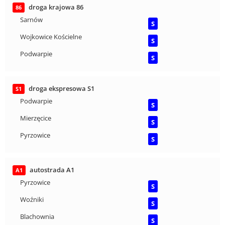
droga krajowa 86
86
Sarnów
S
Wojkowice Kościelne
S
Podwarpie
S
droga ekspresowa S1
S1
Podwarpie
S
Mierzęcice
S
Pyrzowice
S
autostrada A1
A1
Pyrzowice
S
Woźniki
S
Blachownia
S