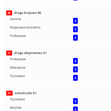
droga krajowa 86
86
Sarnów
S
Wojkowice Kościelne
S
Podwarpie
S
droga ekspresowa S1
S1
Podwarpie
S
Mierzęcice
S
Pyrzowice
S
autostrada A1
A1
Pyrzowice
S
Woźniki
S