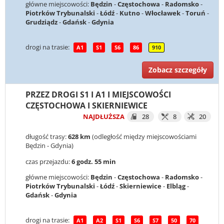
główne miejscowości:
Będzin
-
Częstochowa
-
Radomsko
-
Piotrków Trybunalski
-
Łódź
-
Kutno
-
Włocławek
-
Toruń
-
Grudziądz
-
Gdańsk
-
Gdynia
drogi na trasie:
A1
S1
S6
86
910
Zobacz szczegóły
PRZEZ DROGI S1 I A1 I MIEJSCOWOŚCI
CZĘSTOCHOWA I SKIERNIEWICE
NAJDŁUŻSZA
28
8
20
długość trasy:
628 km
(odległość między miejscowościami
Będzin - Gdynia)
czas przejazdu:
6 godz. 55 min
główne miejscowości:
Będzin
-
Częstochowa
-
Radomsko
-
Piotrków Trybunalski
-
Łódź
-
Skierniewice
-
Elbląg
-
Gdańsk
-
Gdynia
drogi na trasie:
A1
A2
S1
S6
S7
50
70