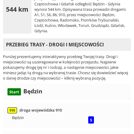
Częstochowa i Gdańsk odległość Będzin - Gdynia
544 km
wynosi 544 km. Opisywana trasa prowadzi drogami:
A1, S1, S6, 86, 910, przez miejscowości: Będzin,
Częstochowa, Radomsko, Piotrków Trybunalski,
Łódź, Kutno, Włocławek, Toruń, Grudziądz, Gdańsk,
Gdynia.
PRZEBIEG TRASY - DROGI I MIEJSCOWOŚCI
Poniżej prezentujemy interaktywny przebieg Twojej trasy. Drogi i
miejscowości są uszeregowane w kolejności przejazdu. Najpierw
pokazujemy drogę (jej nr i rodzaj), a następnie miejscowości, jakie
miniesz jadąc tą drogą na wybranej trasie. Chcesz się dowiedzieć więcej
o danej drodze czy miejscowości – kliknij wybraną pozycję.
Będzin
Start
droga wojewódzka 910
910
Będzin
S