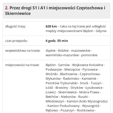
2.
Przez drogi S1 i A1 i miejscowości Częstochowa i
Skierniewice
długość trasy:
628 km
– taka na tej trasie jest odległość
między miejscowościami Będzin - Gdynia
czas przejazdu:
6 godz. 55 min
województwa na trasie:
śląskie - łódzkie - mazowieckie -
warmińsko-mazurskie - pomorskie
miejscowości na trasie:
Będzin - Sarnów - Wojkowice Kościelne -
Podwarpie - Mierzęcice - Pyrzowice -
Woźniki - Blachownia - Częstochowa -
Mykanów - Radomsko - Kamieńsk -
Piotrków Trybunalski - Srock - Tuszyn -
Łódź - Brzeziny - Stryków - Łyszkowice -
Łowicz - Skierniewice - Mokra Prawa -
Bełchów - Nieborów - Ruszki -
Młodzieszyn - Kamion (koło Wyszogrodu)
- Kamion Poduchowny - Wyszogród -
Rębowo - Pozarzyn - Rostkowice -