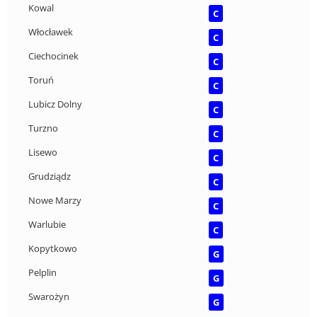
Kowal
C
Włocławek
C
Ciechocinek
C
Toruń
C
Lubicz Dolny
C
Turzno
C
Lisewo
C
Grudziądz
C
Nowe Marzy
C
Warlubie
C
Kopytkowo
G
Pelplin
G
Swarożyn
G