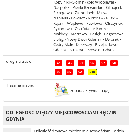
Kobylniki - Słomin (koło Wróblewa) -
Nacpolsk - Pieńki Rzewińskie - Glinojeck -
Strzegowo - Żurominek - Mława -
Napierki - Powierz - Nidzica - Załuski -
Rączki - Waplewo - Pawłowo - Olsztynek -
Rychnowo - Ostróda - Miłomłyn -
Małdyty - Marzewo - Pasłęk - Bogaczewo -
Elbląg - Nowy Dwór Gdański - Dworek -
Cedry Małe - Koszwały - Przejazdowo -
Gdańsk - Straszyn - Kowale - Gdynia
drogi na trasie:
A1
A2
S1
S6
S7
50
70
86
92
910
Trasa na mapie:
zobacz aktywną mapę
ODLEGŁOŚĆ MIĘDZY MIEJSCOWOŚCIAMI BĘDZIN -
GDYNIA
Odległość drogowa między miejscowościami Będzin -