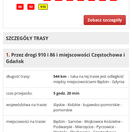
86
92
910
Zobacz szczegóły
SZCZEGÓŁY TRASY
1.
Przez drogi 910 i 86 i miejscowości Częstochowa i
Gdańsk
długość trasy:
544 km
– taka na tej trasie jest odległość
między miejscowościami Będzin - Gdynia
czas przejazdu:
5 godz. 20 min
województwa na trasie:
śląskie - łódzkie - kujawsko-pomorskie -
pomorskie
miejscowości na trasie:
Będzin - Sarnów - Wojkowice Kościelne -
Podwarpie - Mierzęcice - Pyrzowice -
Woźniki - Blachownia - Częstochowa -