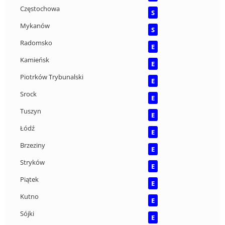
Częstochowa
S
Mykanów
S
Radomsko
E
Kamieńsk
E
Piotrków Trybunalski
E
Srock
E
Tuszyn
E
Łódź
E
Brzeziny
E
Stryków
E
Piątek
E
Kutno
E
Sójki
E