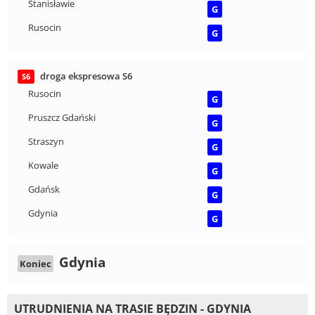
Stanisławie
G
Rusocin
G
droga ekspresowa S6
S6
Rusocin
G
Pruszcz Gdański
G
Straszyn
G
Kowale
G
Gdańsk
G
Gdynia
G
Gdynia
Koniec
UTRUDNIENIA NA TRASIE BĘDZIN - GDYNIA