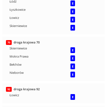
Łódź
E
Łyszkowice
E
Łowicz
E
Skierniewice
E
droga krajowa 70
70
Skierniewice
E
Mokra Prawa
E
Bełchów
E
Nieborów
E
droga krajowa 92
92
Łowicz
E