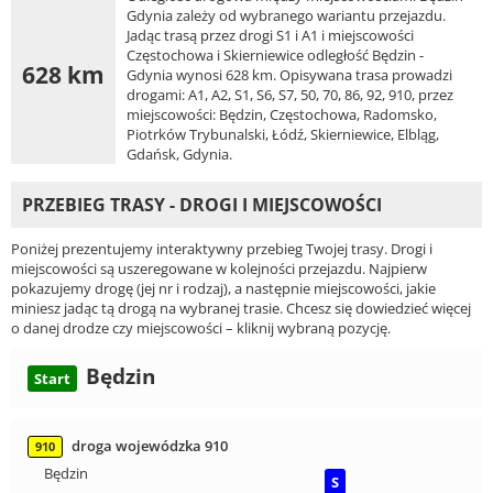
Gdynia zależy od wybranego wariantu przejazdu.
Jadąc trasą przez drogi S1 i A1 i miejscowości
Częstochowa i Skierniewice odległość Będzin -
628 km
Gdynia wynosi 628 km. Opisywana trasa prowadzi
drogami: A1, A2, S1, S6, S7, 50, 70, 86, 92, 910, przez
miejscowości: Będzin, Częstochowa, Radomsko,
Piotrków Trybunalski, Łódź, Skierniewice, Elbląg,
Gdańsk, Gdynia.
PRZEBIEG TRASY - DROGI I MIEJSCOWOŚCI
Poniżej prezentujemy interaktywny przebieg Twojej trasy. Drogi i
miejscowości są uszeregowane w kolejności przejazdu. Najpierw
pokazujemy drogę (jej nr i rodzaj), a następnie miejscowości, jakie
miniesz jadąc tą drogą na wybranej trasie. Chcesz się dowiedzieć więcej
o danej drodze czy miejscowości – kliknij wybraną pozycję.
Będzin
Start
droga wojewódzka 910
910
Będzin
S