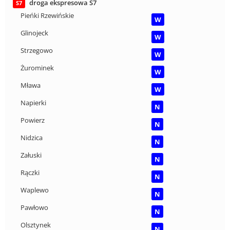
droga ekspresowa S7
S7
Pieńki Rzewińskie
W
Glinojeck
W
Strzegowo
W
Żurominek
W
Mława
W
Napierki
N
Powierz
N
Nidzica
N
Załuski
N
Rączki
N
Waplewo
N
Pawłowo
N
Olsztynek
N