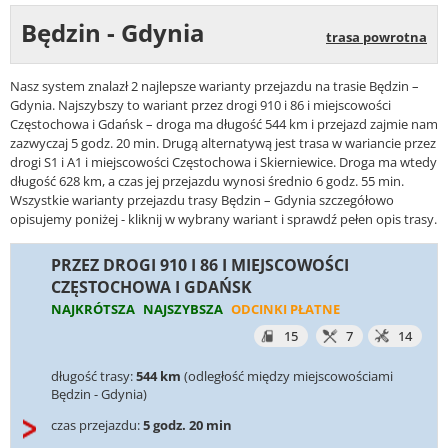
Będzin - Gdynia
trasa powrotna
Nasz system znalazł 2 najlepsze warianty przejazdu na trasie Będzin –
Gdynia. Najszybszy to wariant przez drogi 910 i 86 i miejscowości
Częstochowa i Gdańsk – droga ma długość 544 km i przejazd zajmie nam
zazwyczaj 5 godz. 20 min. Drugą alternatywą jest trasa w wariancie przez
drogi S1 i A1 i miejscowości Częstochowa i Skierniewice. Droga ma wtedy
długość 628 km, a czas jej przejazdu wynosi średnio 6 godz. 55 min.
Wszystkie warianty przejazdu trasy Będzin – Gdynia szczegółowo
opisujemy poniżej - kliknij w wybrany wariant i sprawdź pełen opis trasy.
PRZEZ DROGI 910 I 86 I MIEJSCOWOŚCI
CZĘSTOCHOWA I GDAŃSK
NAJKRÓTSZA
NAJSZYBSZA
ODCINKI PŁATNE
15
7
14
długość trasy:
544 km
(odległość między miejscowościami
Będzin - Gdynia)
czas przejazdu:
5 godz. 20 min