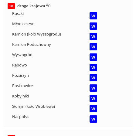
droga krajowa 50
50
Ruszki
W
Młodzieszyn
W
Kamion (koło Wyszogrodu)
W
Kamion Poduchowny
W
Wyszogród
W
Rębowo
W
Pozarzyn
W
Rostkowice
W
Kobylniki
W
Słomin (koło Wróblewa)
W
Nacpolsk
W