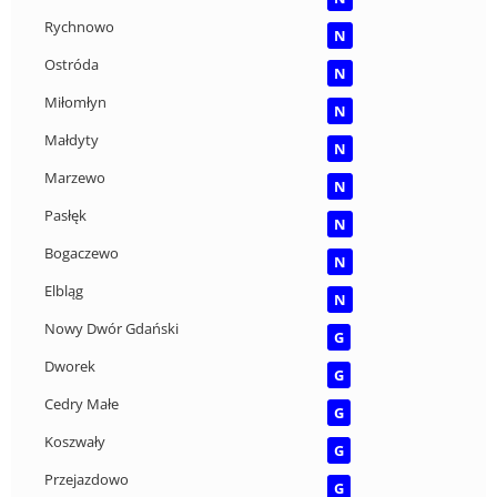
Rychnowo
N
Ostróda
N
Miłomłyn
N
Małdyty
N
Marzewo
N
Pasłęk
N
Bogaczewo
N
Elbląg
N
Nowy Dwór Gdański
G
Dworek
G
Cedry Małe
G
Koszwały
G
Przejazdowo
G