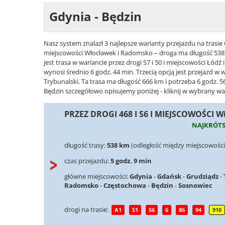
Gdynia - Będzin
Nasz system znalazł 3 najlepsze warianty przejazdu na trasie 
miejscowości Włocławek i Radomsko – droga ma długość 538 k
jest trasa w wariancie przez drogi S7 i 50 i miejscowości Łód
wynosi średnio 6 godz. 44 min. Trzecią opcją jest przejazd w w
Trybunalski. Ta trasa ma długość 666 km i potrzeba 6 godz. 5
Będzin szczegółowo opisujemy poniżej - kliknij w wybrany war
PRZEZ DROGI 468 I S6 I MIEJSCOWOŚCI
NAJKRÓT
długość trasy:
538 km
(odległość między miejscowości
czas przejazdu:
5 godz. 9 min
główne miejscowości:
Gdynia
-
Gdańsk
-
Grudziądz
-
Radomsko
-
Częstochowa
-
Będzin
-
Sosnowiec
drogi na trasie:
A1
S1
S6
6
86
94
910