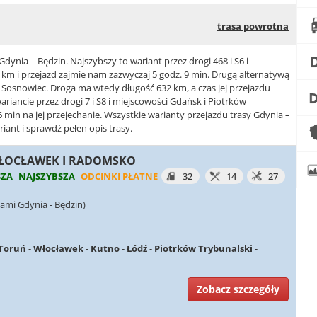
trasa powrotna
Gdynia – Będzin. Najszybszy to wariant przez drogi 468 i S6 i
m i przejazd zajmie nam zazwyczaj 5 godz. 9 min. Drugą alternatywą
ź i Sosnowiec. Droga ma wtedy długość 632 km, a czas jej przejazdu
ariancie przez drogi 7 i S8 i miejscowości Gdańsk i Piotrków
6 min na jej przejechanie. Wszystkie warianty przejazdu trasy Gdynia –
iant i sprawdź pełen opis trasy.
 WŁOCŁAWEK I RADOMSKO
SZA
NAJSZYBSZA
ODCINKI PŁATNE
32
14
27
ami Gdynia - Będzin)
Toruń
-
Włocławek
-
Kutno
-
Łódź
-
Piotrków Trybunalski
-
Zobacz szczegóły