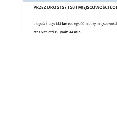
PRZEZ DROGI S7 I 50 I MIEJSCOWOŚCI Ł
długość trasy:
632 km
(odległość między miejscowości
czas przejazdu:
6 godz. 44 min
główne miejscowości:
Gdynia
-
Gdańsk
-
Elbląg
-
Skie
Częstochowa
-
Będzin
-
Sosnowiec
drogi na trasie:
A1
A2
S1
S6
S7
6
50
PRZEZ DROGI 7 I S8 I MIEJSCOWOŚCI G
długość trasy:
666 km
(odległość między miejscowości
czas przejazdu:
6 godz. 56 min
główne miejscowości:
Gdynia
-
Gdańsk
-
Elbląg
-
War
Radomsko
-
Częstochowa
-
Będzin
-
Sosnowiec