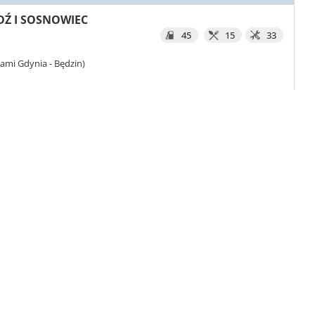
ÓDŹ I SOSNOWIEC
45
15
33
ami Gdynia - Będzin)
rniewice
-
Łódź
-
Piotrków Trybunalski
-
Radomsko
-
Zobacz szczegóły
70
86
92
94
910
DAŃSK I PIOTRKÓW TRYBUNALSKI
NAJDŁUŻSZA
89
33
2
99
ami Gdynia - Będzin)
szawa
-
Tomaszów Mazowiecki
-
Piotrków Trybunalski
-