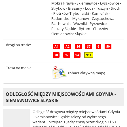
Mokra Prawa - Skierniewice - Łyszkowice -
Stryków - Brzeziny - Łódź - Tuszyn - Srock
- Piotrków Trybunalski - Kamieńsk -
Radomsko - Mykanów - Częstochowa -
Blachownia - Woźniki - Pyrzowice -
Piekary Śląskie - Bytom - Chorzów -
Siemianowice Śląskie
drogi na trasie:
A1
A2
S6
S7
6
50
70
92
94
911
Trasa na mapie:
zobacz aktywną mapę
ODLEGŁOŚĆ MIĘDZY MIEJSCOWOŚCIAMI GDYNIA -
SIEMIANOWICE ŚLĄSKIE
Odległość drogowa między miejscowościami Gdynia
- Siemianowice Śląskie zależy od wybranego
wariantu przejazdu. Jadąc trasą przez drogi S7 i 50 i
miejscowości Łódź i Piekary Śląskie odległość Gdynia