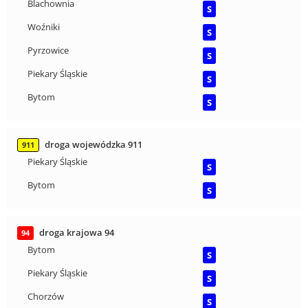
Blachownia
S
Woźniki
S
Pyrzowice
S
Piekary Śląskie
S
Bytom
S
droga wojewódzka 911
911
Piekary Śląskie
S
Bytom
S
droga krajowa 94
94
Bytom
S
Piekary Śląskie
S
Chorzów
S