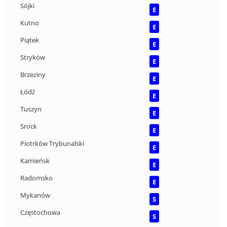
Sójki
E
Kutno
E
Piątek
E
Stryków
E
Brzeziny
E
Łódź
E
Tuszyn
E
Srock
E
Piotrków Trybunalski
E
Kamieńsk
E
Radomsko
E
Mykanów
S
Częstochowa
S