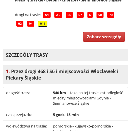
drogi na trasie:
A1
A2
S6
S7
6
50
70
92
94
911
Zobacz szczegóły
SZCZEGÓŁY TRASY
1.
Przez drogi 468 i S6 i miejscowości Włocławek i
Piekary Śląskie
długość trasy:
540 km
– taka na tej trasie jest odległość
między miejscowościami Gdynia -
Siemianowice Śląskie
czas przejazdu:
5 godz. 15 min
województwa na trasie:
pomorskie - kujawsko-pomorskie -