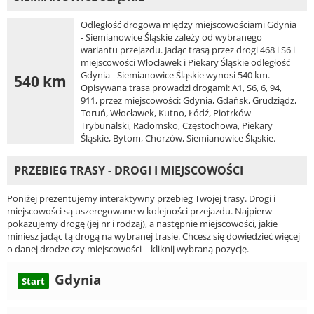
Odległość drogowa między miejscowościami Gdynia
- Siemianowice Śląskie zależy od wybranego
wariantu przejazdu. Jadąc trasą przez drogi 468 i S6 i
miejscowości Włocławek i Piekary Śląskie odległość
Gdynia - Siemianowice Śląskie wynosi 540 km.
540 km
Opisywana trasa prowadzi drogami: A1, S6, 6, 94,
911, przez miejscowości: Gdynia, Gdańsk, Grudziądz,
Toruń, Włocławek, Kutno, Łódź, Piotrków
Trybunalski, Radomsko, Częstochowa, Piekary
Śląskie, Bytom, Chorzów, Siemianowice Śląskie.
PRZEBIEG TRASY - DROGI I MIEJSCOWOŚCI
Poniżej prezentujemy interaktywny przebieg Twojej trasy. Drogi i
miejscowości są uszeregowane w kolejności przejazdu. Najpierw
pokazujemy drogę (jej nr i rodzaj), a następnie miejscowości, jakie
miniesz jadąc tą drogą na wybranej trasie. Chcesz się dowiedzieć więcej
o danej drodze czy miejscowości – kliknij wybraną pozycję.
Gdynia
Start