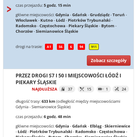
czas przejazdu:
5 godz. 15 min
główne miejscowości:
Gdynia
-
Gdańsk
-
Grudziądz
-
Toruń
-
Włocławek
-
Kutno
-
Łódź
-
Piotrków Trybunalski
-
Radomsko
-
Częstochowa
-
Piekary Śląskie
-
Bytom
-
Chorzów
-
Siemianowice Śląskie
drogi na trasie:
A1
S6
6
94
911
Zobacz szczegóły
PRZEZ DROGI S7 I 50 I MIEJSCOWOŚCI ŁÓDŹ I
PIEKARY ŚLĄSKIE
NAJDŁUŻSZA
37
15
1
24
długość trasy:
633 km
(odległość między miejscowościami
Gdynia - Siemianowice Śląskie)
czas przejazdu:
6 godz. 48 min
główne miejscowości:
Gdynia
-
Gdańsk
-
Elbląg
-
Skierniewice
-
Łódź
-
Piotrków Trybunalski
-
Radomsko
-
Częstochowa
-
Piekary Śląskie
-
Bytom
-
Chorzów
-
Siemianowice Śląskie