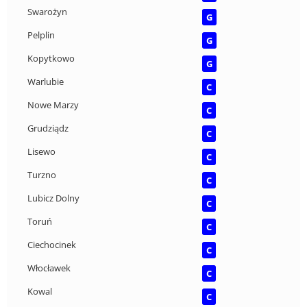
Swarożyn
G
Pelplin
G
Kopytkowo
G
Warlubie
C
Nowe Marzy
C
Grudziądz
C
Lisewo
C
Turzno
C
Lubicz Dolny
C
Toruń
C
Ciechocinek
C
Włocławek
C
Kowal
C