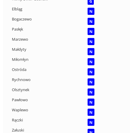
G
Elbląg
N
Bogaczewo
N
Pasłęk
N
Marzewo
N
Małdyty
N
Miłomłyn
N
Ostróda
N
Rychnowo
N
Olsztynek
N
Pawłowo
N
Waplewo
N
Rączki
N
Załuski
N