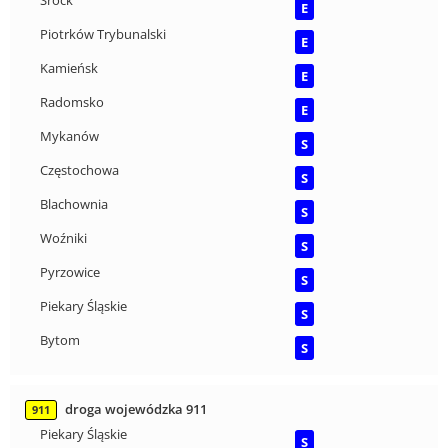
E
Piotrków Trybunalski
E
Kamieńsk
E
Radomsko
E
Mykanów
S
Częstochowa
S
Blachownia
S
Woźniki
S
Pyrzowice
S
Piekary Śląskie
S
Bytom
S
droga wojewódzka 911
911
Piekary Śląskie
S