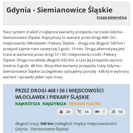
Gdynia - Siemianowice Śląskie
trasa powrotna
Nasz system znalazł 2 najlepsze warianty przejazdu na trasie Gdynia –
Siemianowice Śląskie. Najszybszy to wariant przez drogi 468 i S6 i
miejscowości Włocławek i Piekary Śląskie – droga ma długość 540 km i
przejazd zajmie nam zazwyczaj 5 godz. 15 min. Drugą alternatywą jest
trasa w wariancie przez drogi S7 i 50 i miejscowości Łódź i Piekary
Śląskie. Droga ma wtedy długość 633 km, a czas jej przejazdu wynosi
średnio 6 godz. 48 min. Wszystkie warianty przejazdu trasy Gdynia –
Siemianowice Śląskie szczegółowo opisujemy poniżej - kliknij w wybrany
wariant i sprawdź pełen opis trasy.
PRZEZ DROGI 468 I S6 I MIEJSCOWOŚCI
WŁOCŁAWEK I PIEKARY ŚLĄSKIE
NAJKRÓTSZA
NAJSZYBSZA
ODCINKI PŁATNE
24
14
1
18
długość trasy:
540 km
(odległość między miejscowościami
Gdynia - Siemianowice Śląskie)