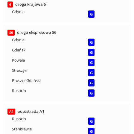
droga krajowa 6
6
Gdynia
G
droga ekspresowa S6
S6
Gdynia
G
Gdańsk
G
Kowale
G
Straszyn
G
Pruszcz Gdański
G
Rusocin
G
autostrada A1
A1
Rusocin
G
Stanisławie
G