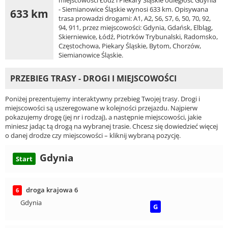
- Siemianowice Śląskie wynosi 633 km. Opisywana
633 km
trasa prowadzi drogami: A1, A2, S6, S7, 6, 50, 70, 92,
94, 911, przez miejscowości: Gdynia, Gdańsk, Elbląg,
Skierniewice, Łódź, Piotrków Trybunalski, Radomsko,
Częstochowa, Piekary Śląskie, Bytom, Chorzów,
Siemianowice Śląskie.
PRZEBIEG TRASY - DROGI I MIEJSCOWOŚCI
Poniżej prezentujemy interaktywny przebieg Twojej trasy. Drogi i
miejscowości są uszeregowane w kolejności przejazdu. Najpierw
pokazujemy drogę (jej nr i rodzaj), a następnie miejscowości, jakie
miniesz jadąc tą drogą na wybranej trasie. Chcesz się dowiedzieć więcej
o danej drodze czy miejscowości – kliknij wybraną pozycję.
Gdynia
Start
droga krajowa 6
6
Gdynia
G