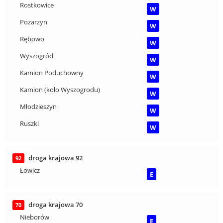
Rostkowice
W
Pozarzyn
W
Rębowo
W
Wyszogród
W
Kamion Poduchowny
W
Kamion (koło Wyszogrodu)
W
Młodzieszyn
W
Ruszki
W
droga krajowa 92
92
Łowicz
E
droga krajowa 70
70
Nieborów
E