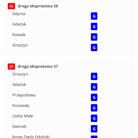
droga ekspresowa S6
S6
Gdynia
G
Gdańsk
G
Kowale
G
Straszyn
G
droga ekspresowa S7
S7
Straszyn
G
Gdańsk
G
Przejazdowo
G
Koszwały
G
Cedry Małe
G
Dworek
G
Nowy Dwór Gdański