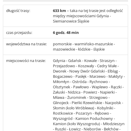
długość trasy:
633 km
– taka na tej trasie jest odległość
między miejscowościami Gdynia -
Siemianowice Śląskie
czas przejazdu:
6 godz. 48 min
województwa na trasie:
pomorskie - warmińsko-mazurskie -
mazowieckie - łódzkie - śląskie
miejscowości na trasie:
Gdynia - Gdańsk - Kowale - Straszyn -
Przejazdowo - Koszwały - Cedry Małe -
Dworek - Nowy Dwór Gdański - Elbląg -
Bogaczewo - Pasłęk - Marzewo - Małdyty -
Miłomłyn - Ostróda - Rychnowo -
Olsztynek - Pawłowo - Waplewo - Rączki -
Załuski - Nidzica - Powierz - Napierki -
Mława - Żurominek - Strzegowo -
Glinojeck - Pieńki Rzewińskie - Nacpolsk -
Słomin (koło Wróblewa) - Kobylniki -
Rostkowice - Pozarzyn - Rębowo -
Wyszogród - Kamion Poduchowny -
Kamion (koło Wyszogrodu) - Młodzieszyn
- Ruszki - Łowicz - Nieborów - Bełchów -