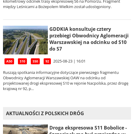
kilometrowy odcinek trasy ekspresowej S6 na Pomorzu. Fragment
między Leśnicami a Bożepolem Wielkim został udostępniony.
GDDKIA konsultuje cztery
przebiegi Obwodnicy Aglomeracji
Warszawskiej na odcinku od S10
do S7
2025-08-23 | 16:01
A50
S10
S50
92
Ruszają spotkania informacyjne dotyczące pierwszego fragmentu
Obwodnicy Aglomeracji Warszawskiej OAW na odcinku od
projektowanej drogi ekspresowej S10 w rejonie Nacpolska, przez drogę
krajową nr 92, p...
AKTUALNOŚCI Z POLSKICH DRÓG
Droga ekspresowa S11 Bobolice -