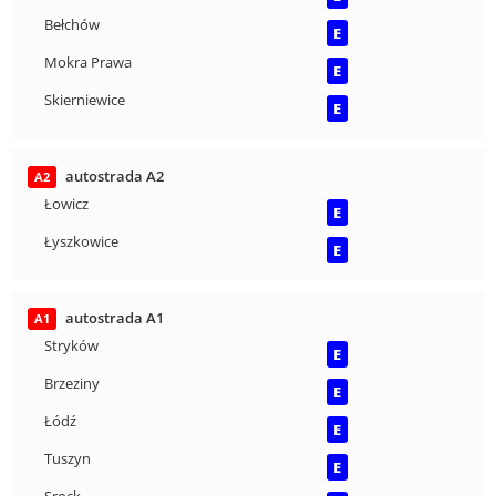
Bełchów
E
Mokra Prawa
E
Skierniewice
E
autostrada A2
A2
Łowicz
E
Łyszkowice
E
autostrada A1
A1
Stryków
E
Brzeziny
E
Łódź
E
Tuszyn
E
Srock