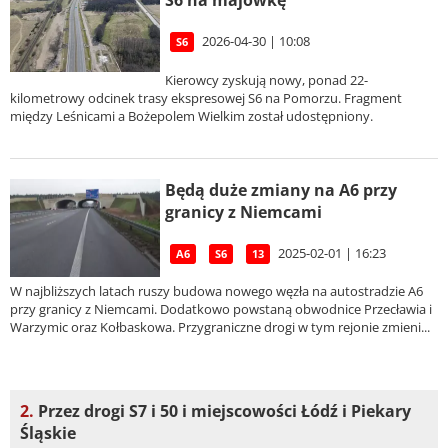
S6 na majówkę
2026-04-30 | 10:08
S6
Kierowcy zyskują nowy, ponad 22-
kilometrowy odcinek trasy ekspresowej S6 na Pomorzu. Fragment
między Leśnicami a Bożepolem Wielkim został udostępniony.
Będą duże zmiany na A6 przy
granicy z Niemcami
2025-02-01 | 16:23
A6
S6
13
W najbliższych latach ruszy budowa nowego węzła na autostradzie A6
przy granicy z Niemcami. Dodatkowo powstaną obwodnice Przecławia i
Warzymic oraz Kołbaskowa. Przygraniczne drogi w tym rejonie zmieni...
2.
Przez drogi S7 i 50 i miejscowości Łódź i Piekary
Śląskie