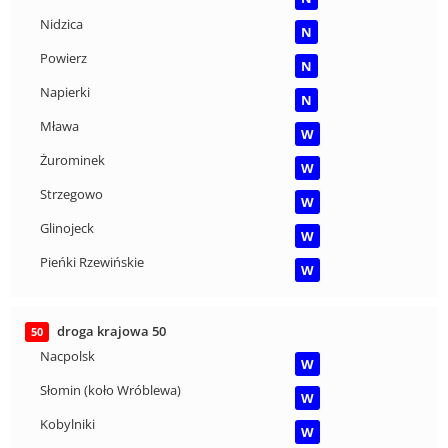
Nidzica
N
Powierz
N
Napierki
N
Mława
W
Żurominek
W
Strzegowo
W
Glinojeck
W
Pieńki Rzewińskie
W
droga krajowa 50
50
Nacpolsk
W
Słomin (koło Wróblewa)
W
Kobylniki
W