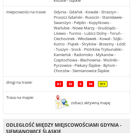
łódzkie - śląskie
miejscowości na trasie:
Gdynia - Gdańsk - Kowale - Straszyn -
Pruszcz Gdański - Rusocin - Stanisławie -
Swarożyn - Pelplin - Kopytkowo -
Warlubie - Nowe Marzy - Grudziądz -
Lisewo - Turzno - Lubicz Dolny - Toruń -
Ciechocinek - Włocławek - Kowal - Sójki -
Kutno - Piątek - Stryków - Brzeziny - Łódź
- Tuszyn - Srock - Piotrków Trybunalski -
Kamieńsk - Radomsko - Mykanów -
Częstochowa - Blachownia - Woźniki -
Pyrzowice - Piekary Śląskie - Bytom -
Chorzów - Siemianowice Śląskie
drogi na trasie:
A1
S6
6
94
911
Trasa na mapie:
zobacz aktywną mapę
ODLEGŁOŚĆ MIĘDZY MIEJSCOWOŚCIAMI GDYNIA -
SIEMIANOWICE ŚLĄSKIE