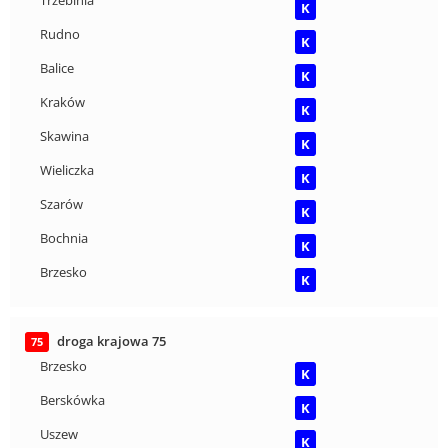
K
Rudno
K
Balice
K
Kraków
K
Skawina
K
Wieliczka
K
Szarów
K
Bochnia
K
Brzesko
K
droga krajowa 75
75
Brzesko
K
Berskówka
K
Uszew
K