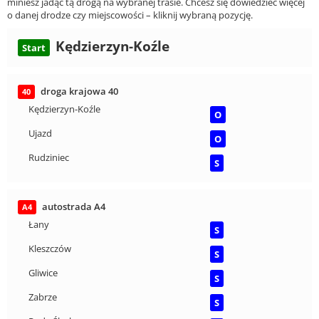
miniesz jadąc tą drogą na wybranej trasie. Chcesz się dowiedzieć więcej
o danej drodze czy miejscowości – kliknij wybraną pozycję.
Kędzierzyn-Koźle
Start
droga krajowa 40
40
Kędzierzyn-Koźle
O
Ujazd
O
Rudziniec
S
autostrada A4
A4
Łany
S
Kleszczów
S
Gliwice
S
Zabrze
S