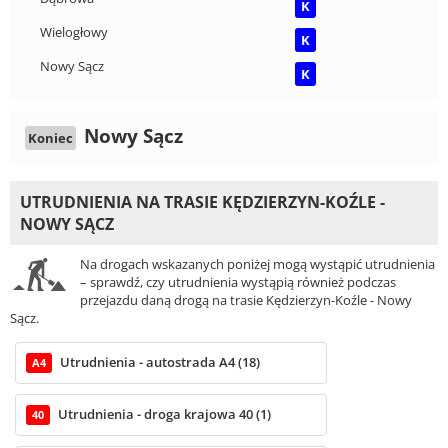
K
Wielogłowy
K
Nowy Sącz
K
Nowy Sącz
Koniec
UTRUDNIENIA NA TRASIE KĘDZIERZYN-KOŹLE -
NOWY SĄCZ
Na drogach wskazanych poniżej mogą wystąpić utrudnienia
– sprawdź, czy utrudnienia wystąpią również podczas
przejazdu daną drogą na trasie Kędzierzyn-Koźle - Nowy
Sącz.
Utrudnienia - autostrada A4 (18)
A4
Utrudnienia - droga krajowa 40 (1)
40