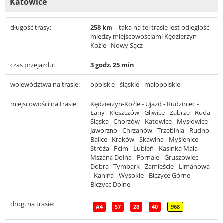
Katowice
długość trasy:
258 km
– taka na tej trasie jest odległość
między miejscowościami Kędzierzyn-
Koźle - Nowy Sącz
czas przejazdu:
3 godz. 25 min
województwa na trasie:
opolskie - śląskie - małopolskie
miejscowości na trasie:
Kędzierzyn-Koźle - Ujazd - Rudziniec -
Łany - Kleszczów - Gliwice - Zabrze - Ruda
Śląska - Chorzów - Katowice - Mysłowice -
Jaworzno - Chrzanów - Trzebinia - Rudno -
Balice - Kraków - Skawina - Myślenice -
Stróża - Pcim - Lubień - Kasinka Mała -
Mszana Dolna - Fornale - Gruszowiec -
Dobra - Tymbark - Zamieście - Limanowa
- Kanina - Wysokie - Biczyce Górne -
Biczyce Dolne
drogi na trasie:
A4
S7
28
40
968