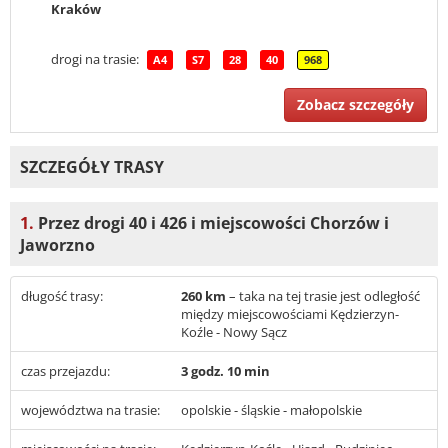
Kraków
drogi na trasie:
A4
S7
28
40
968
Zobacz szczegóły
SZCZEGÓŁY TRASY
1.
Przez drogi 40 i 426 i miejscowości Chorzów i
Jaworzno
długość trasy:
260 km
– taka na tej trasie jest odległość
między miejscowościami Kędzierzyn-
Koźle - Nowy Sącz
czas przejazdu:
3 godz. 10 min
województwa na trasie:
opolskie - śląskie - małopolskie