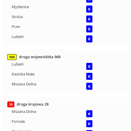
Myślenice
K
Stróża
K
Pcim
K
Lubień
K
droga wojewódzka 968
968
Lubień
K
Kasinka Mała
K
Mszana Dolna
K
droga krajowa 28
28
Mszana Dolna
K
Fornale
K