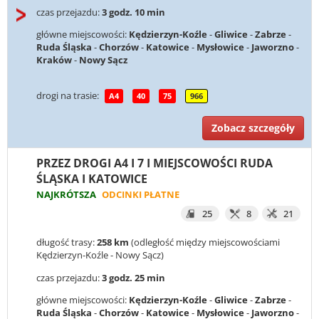
czas przejazdu:
3 godz. 10 min
główne miejscowości:
Kędzierzyn-Koźle
-
Gliwice
-
Zabrze
-
Ruda Śląska
-
Chorzów
-
Katowice
-
Mysłowice
-
Jaworzno
-
Kraków
-
Nowy Sącz
drogi na trasie:
A4
40
75
966
Zobacz szczegóły
PRZEZ DROGI A4 I 7 I MIEJSCOWOŚCI RUDA
ŚLĄSKA I KATOWICE
NAJKRÓTSZA
ODCINKI PŁATNE
25
8
21
długość trasy:
258 km
(odległość między miejscowościami
Kędzierzyn-Koźle - Nowy Sącz)
czas przejazdu:
3 godz. 25 min
główne miejscowości:
Kędzierzyn-Koźle
-
Gliwice
-
Zabrze
-
Ruda Śląska
-
Chorzów
-
Katowice
-
Mysłowice
-
Jaworzno
-