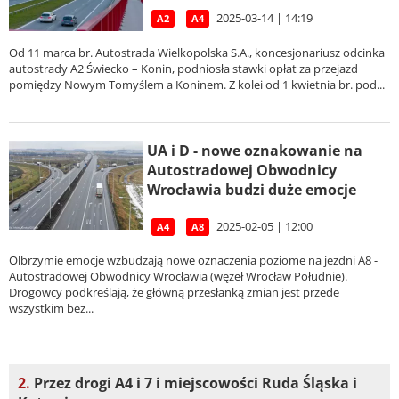
2025-03-14 | 14:19
A2
A4
Od 11 marca br. Autostrada Wielkopolska S.A., koncesjonariusz odcinka
autostrady A2 Świecko – Konin, podniosła stawki opłat za przejazd
pomiędzy Nowym Tomyślem a Koninem. Z kolei od 1 kwietnia br. pod...
UA i D - nowe oznakowanie na
Autostradowej Obwodnicy
Wrocławia budzi duże emocje
2025-02-05 | 12:00
A4
A8
Olbrzymie emocje wzbudzają nowe oznaczenia poziome na jezdni A8 -
Autostradowej Obwodnicy Wrocławia (węzeł Wrocław Południe).
Drogowcy podkreślają, że główną przesłanką zmian jest przede
wszystkim bez...
2.
Przez drogi A4 i 7 i miejscowości Ruda Śląska i