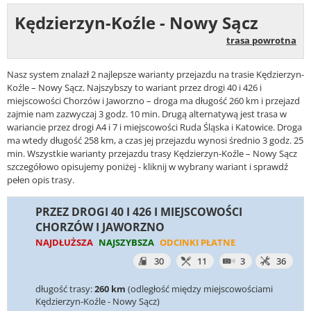
Kędzierzyn-Koźle - Nowy Sącz
trasa powrotna
Nasz system znalazł 2 najlepsze warianty przejazdu na trasie Kędzierzyn-
Koźle – Nowy Sącz. Najszybszy to wariant przez drogi 40 i 426 i
miejscowości Chorzów i Jaworzno – droga ma długość 260 km i przejazd
zajmie nam zazwyczaj 3 godz. 10 min. Drugą alternatywą jest trasa w
wariancie przez drogi A4 i 7 i miejscowości Ruda Śląska i Katowice. Droga
ma wtedy długość 258 km, a czas jej przejazdu wynosi średnio 3 godz. 25
min. Wszystkie warianty przejazdu trasy Kędzierzyn-Koźle – Nowy Sącz
szczegółowo opisujemy poniżej - kliknij w wybrany wariant i sprawdź
pełen opis trasy.
PRZEZ DROGI 40 I 426 I MIEJSCOWOŚCI
CHORZÓW I JAWORZNO
NAJDŁUŻSZA
NAJSZYBSZA
ODCINKI PŁATNE
30
11
3
36
długość trasy:
260 km
(odległość między miejscowościami
Kędzierzyn-Koźle - Nowy Sącz)