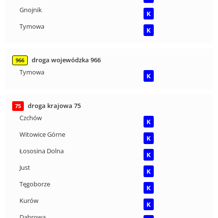
Gnojnik
K
Tymowa
K
droga wojewódzka 966
966
Tymowa
K
droga krajowa 75
75
Czchów
K
Witowice Górne
K
Łososina Dolna
K
Just
K
Tęgoborze
K
Kurów
K
Dąbrowa