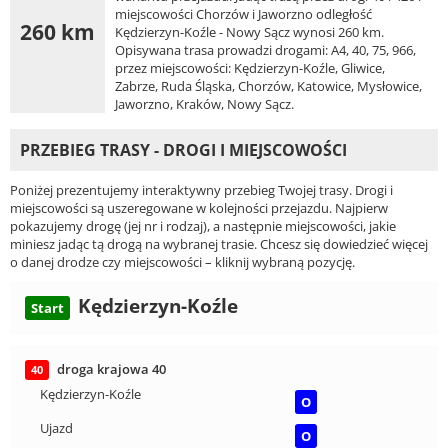
miejscowości Chorzów i Jaworzno odległość
260 km
Kędzierzyn-Koźle - Nowy Sącz wynosi 260 km.
Opisywana trasa prowadzi drogami: A4, 40, 75, 966,
przez miejscowości: Kędzierzyn-Koźle, Gliwice,
Zabrze, Ruda Śląska, Chorzów, Katowice, Mysłowice,
Jaworzno, Kraków, Nowy Sącz.
PRZEBIEG TRASY - DROGI I MIEJSCOWOŚCI
Poniżej prezentujemy interaktywny przebieg Twojej trasy. Drogi i
miejscowości są uszeregowane w kolejności przejazdu. Najpierw
pokazujemy drogę (jej nr i rodzaj), a następnie miejscowości, jakie
miniesz jadąc tą drogą na wybranej trasie. Chcesz się dowiedzieć więcej
o danej drodze czy miejscowości – kliknij wybraną pozycję.
Kędzierzyn-Koźle
Start
droga krajowa 40
40
Kędzierzyn-Koźle
O
Ujazd
O