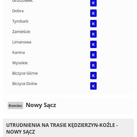
Gruszowiec
K
Dobra
K
Tymbark
K
Zamieście
K
Limanowa
K
Kanina
K
Wysokie
K
Biczyce Górne
K
Biczyce Dolne
K
Nowy Sącz
Koniec
UTRUDNIENIA NA TRASIE KĘDZIERZYN-KOŹLE -
NOWY SĄCZ