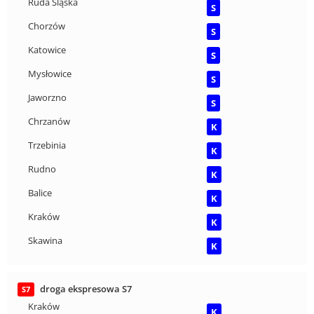
Ruda Śląska
S
Chorzów
S
Katowice
S
Mysłowice
S
Jaworzno
S
Chrzanów
K
Trzebinia
K
Rudno
K
Balice
K
Kraków
K
Skawina
K
droga ekspresowa S7
S7
Kraków
K