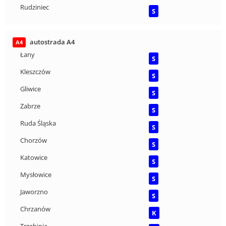
Rudziniec
S
autostrada A4
A4
Łany
S
Kleszczów
S
Gliwice
S
Zabrze
S
Ruda Śląska
S
Chorzów
S
Katowice
S
Mysłowice
S
Jaworzno
S
Chrzanów
K
Trzebinia