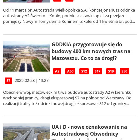
Od 11 marca br. Autostrada Wielkopolska S.A., koncesjonariusz odcinka
autostrady A2 Świecko – Konin, podniosła stawki opłat za przejazd
pomiędzy Nowym Tomyślem a Koninem. Z kolei od 1 kwietnia br. pod...
GDDKIA przygotowuje się do
budowy 400 km nowych tras na
Mazowszu. Co to za drogi?
A2
A50
S12
S17
S19
S50
2025-02-23 | 13:27
S7
Obecnie w woj. mazowieckim trwa budowa autostrady A2 w kierunku
wschodniej granicy, drogi ekspresowej S7 na północ od Warszawy. Do
realizacji trafiły też odcinki nowej drogi ekspresowej S12 od granicy...
UA i D - nowe oznakowanie na
Autostradowej Obwodnicy