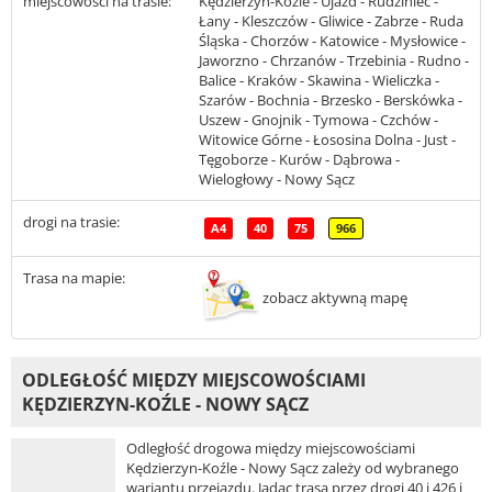
miejscowości na trasie:
Kędzierzyn-Koźle - Ujazd - Rudziniec -
Łany - Kleszczów - Gliwice - Zabrze - Ruda
Śląska - Chorzów - Katowice - Mysłowice -
Jaworzno - Chrzanów - Trzebinia - Rudno -
Balice - Kraków - Skawina - Wieliczka -
Szarów - Bochnia - Brzesko - Berskówka -
Uszew - Gnojnik - Tymowa - Czchów -
Witowice Górne - Łososina Dolna - Just -
Tęgoborze - Kurów - Dąbrowa -
Wielogłowy - Nowy Sącz
drogi na trasie:
A4
40
75
966
Trasa na mapie:
zobacz aktywną mapę
ODLEGŁOŚĆ MIĘDZY MIEJSCOWOŚCIAMI
KĘDZIERZYN-KOŹLE - NOWY SĄCZ
Odległość drogowa między miejscowościami
Kędzierzyn-Koźle - Nowy Sącz zależy od wybranego
wariantu przejazdu. Jadąc trasą przez drogi 40 i 426 i