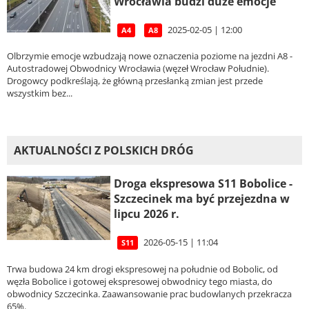
Wrocławia budzi duże emocje
2025-02-05 | 12:00
A4
A8
Olbrzymie emocje wzbudzają nowe oznaczenia poziome na jezdni A8 -
Autostradowej Obwodnicy Wrocławia (węzeł Wrocław Południe).
Drogowcy podkreślają, że główną przesłanką zmian jest przede
wszystkim bez...
AKTUALNOŚCI Z POLSKICH DRÓG
Droga ekspresowa S11 Bobolice -
Szczecinek ma być przejezdna w
lipcu 2026 r.
2026-05-15 | 11:04
S11
Trwa budowa 24 km drogi ekspresowej na południe od Bobolic, od
węzła Bobolice i gotowej ekspresowej obwodnicy tego miasta, do
obwodnicy Szczecinka. Zaawansowanie prac budowlanych przekracza
65%.