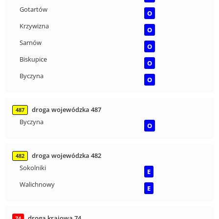
Gotartów
O
Krzywizna
O
Sarnów
O
Biskupice
O
Byczyna
O
droga wojewódzka 487
487
Byczyna
O
droga wojewódzka 482
482
Sokolniki
E
Walichnowy
E
droga krajowa 74
74