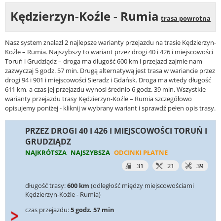
Kędzierzyn-Koźle - Rumia
trasa powrotna
Nasz system znalazł 2 najlepsze warianty przejazdu na trasie Kędzierzyn-
Koźle – Rumia. Najszybszy to wariant przez drogi 40 i 426 i miejscowości
Toruń i Grudziądz – droga ma długość 600 km i przejazd zajmie nam
zazwyczaj 5 godz. 57 min. Drugą alternatywą jest trasa w wariancie przez
drogi 94 i 901 i miejscowości Sieradz i Gdańsk. Droga ma wtedy długość
611 km, a czas jej przejazdu wynosi średnio 6 godz. 39 min. Wszystkie
warianty przejazdu trasy Kędzierzyn-Koźle – Rumia szczegółowo
opisujemy poniżej - kliknij w wybrany wariant i sprawdź pełen opis trasy.
PRZEZ DROGI 40 I 426 I MIEJSCOWOŚCI TORUŃ I
GRUDZIĄDZ
NAJKRÓTSZA
NAJSZYBSZA
ODCINKI PŁATNE
31
21
39
długość trasy:
600 km
(odległość między miejscowościami
Kędzierzyn-Koźle - Rumia)
czas przejazdu:
5 godz. 57 min