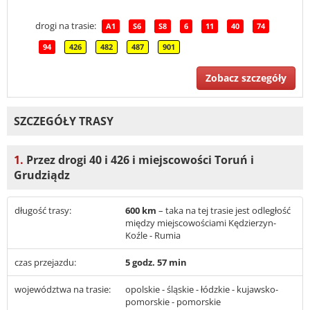
drogi na trasie:
A1
S6
S8
6
11
40
74
94
426
482
487
901
Zobacz szczegóły
SZCZEGÓŁY TRASY
1.
Przez drogi 40 i 426 i miejscowości Toruń i
Grudziądz
długość trasy:
600 km
– taka na tej trasie jest odległość
między miejscowościami Kędzierzyn-
Koźle - Rumia
czas przejazdu:
5 godz. 57 min
województwa na trasie:
opolskie - śląskie - łódzkie - kujawsko-
pomorskie - pomorskie