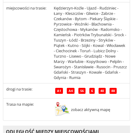
miejscowości na trasie:
Kędzierzyn-Koźle - Ujazd - Rudziniec -
Łany - Kleszczów - Gliwice - Zabrze -
Czekanów - Bytom - Piekary Śląskie -
Pyrzowice - Woźniki - Blachownia -
Częstochowa - Mykanów - Radomsko -
Kamieńsk - Piotrków Trybunalski - Srock -
Tuszyn - Łódź - Brzeziny - Stryków -
Piątek - Kutno - Sójki - Kowal - Włocławek
- Ciechocinek - Toruń - Lubicz Dolny -
Turzno - Lisewo - Grudziądz - Nowe
Marzy - Warlubie - Kopytkowo - Pelplin -
Swarożyn - Stanisławie - Rusocin - Pruszcz
Gdański - Straszyn - Kowale - Gdańsk -
Gdynia - Rumia
drogi na trasie:
A1
A4
S6
6
40
88
Trasa na mapie:
zobacz aktywną mapę
ODLEGŁOŚĆ MIĘDZY MIEJSCOWOŚCIAMI