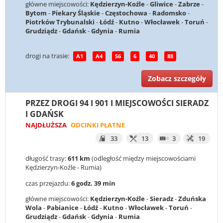
główne miejscowości:
Kędzierzyn-Koźle
-
Gliwice
-
Zabrze
-
Bytom
-
Piekary Śląskie
-
Częstochowa
-
Radomsko
-
Piotrków Trybunalski
-
Łódź
-
Kutno
-
Włocławek
-
Toruń
-
Grudziądz
-
Gdańsk
-
Gdynia
-
Rumia
drogi na trasie:
A1
A4
S6
6
40
88
Zobacz szczegóły
PRZEZ DROGI 94 I 901 I MIEJSCOWOŚCI SIERADZ
I GDAŃSK
NAJDŁUŻSZA
ODCINKI PŁATNE
33
13
3
19
długość trasy:
611 km
(odległość między miejscowościami
Kędzierzyn-Koźle - Rumia)
czas przejazdu:
6 godz. 39 min
główne miejscowości:
Kędzierzyn-Koźle
-
Sieradz
-
Zduńska
Wola
-
Pabianice
-
Łódź
-
Kutno
-
Włocławek
-
Toruń
-
Grudziądz
-
Gdańsk
-
Gdynia
-
Rumia