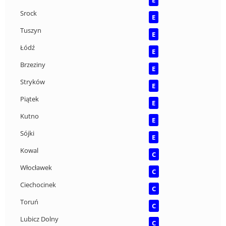
Srock
E
Tuszyn
E
Łódź
E
Brzeziny
E
Stryków
E
Piątek
E
Kutno
E
Sójki
E
Kowal
C
Włocławek
C
Ciechocinek
C
Toruń
C
Lubicz Dolny
C