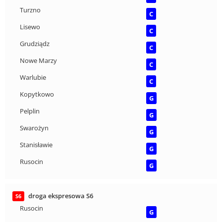
Turzno
C
Lisewo
C
Grudziądz
C
Nowe Marzy
C
Warlubie
C
Kopytkowo
G
Pelplin
G
Swarożyn
G
Stanisławie
G
Rusocin
G
droga ekspresowa S6
S6
Rusocin
G