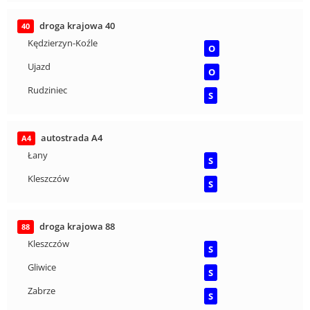
droga krajowa 40
40
Kędzierzyn-Koźle
O
Ujazd
O
Rudziniec
S
autostrada A4
A4
Łany
S
Kleszczów
S
droga krajowa 88
88
Kleszczów
S
Gliwice
S
Zabrze
S