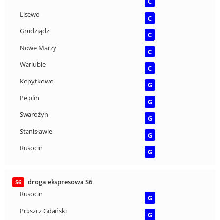
C
Lisewo
C
Grudziądz
C
Nowe Marzy
C
Warlubie
C
Kopytkowo
G
Pelplin
G
Swarożyn
G
Stanisławie
G
Rusocin
G
droga ekspresowa S6
S6
Rusocin
G
Pruszcz Gdański
G