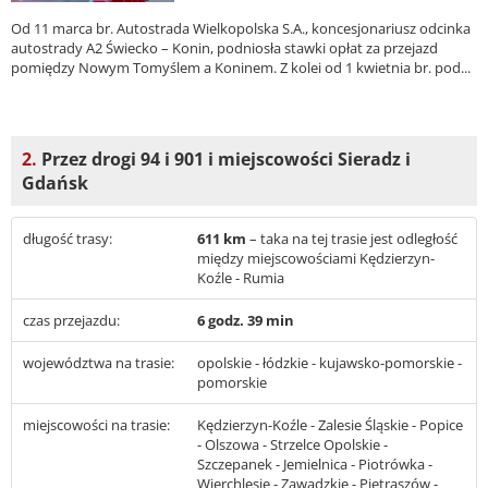
Od 11 marca br. Autostrada Wielkopolska S.A., koncesjonariusz odcinka
autostrady A2 Świecko – Konin, podniosła stawki opłat za przejazd
pomiędzy Nowym Tomyślem a Koninem. Z kolei od 1 kwietnia br. pod...
2.
Przez drogi 94 i 901 i miejscowości Sieradz i
Gdańsk
długość trasy:
611 km
– taka na tej trasie jest odległość
między miejscowościami Kędzierzyn-
Koźle - Rumia
czas przejazdu:
6 godz. 39 min
województwa na trasie:
opolskie - łódzkie - kujawsko-pomorskie -
pomorskie
miejscowości na trasie:
Kędzierzyn-Koźle - Zalesie Śląskie - Popice
- Olszowa - Strzelce Opolskie -
Szczepanek - Jemielnica - Piotrówka -
Wierchlesie - Zawadzkie - Pietraszów -