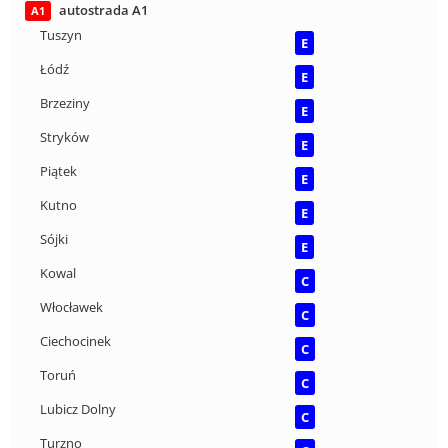
autostrada A1
A1
Tuszyn
E
Łódź
E
Brzeziny
E
Stryków
E
Piątek
E
Kutno
E
Sójki
E
Kowal
C
Włocławek
C
Ciechocinek
C
Toruń
C
Lubicz Dolny
C
Turzno