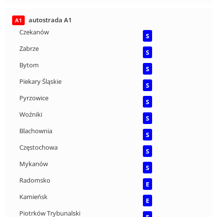
autostrada A1
A1
Czekanów
S
Zabrze
S
Bytom
S
Piekary Śląskie
S
Pyrzowice
S
Woźniki
S
Blachownia
S
Częstochowa
S
Mykanów
S
Radomsko
E
Kamieńsk
E
Piotrków Trybunalski
E