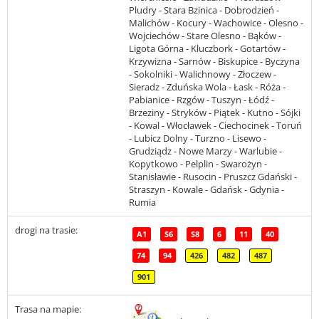
Pludry - Stara Bzinica - Dobrodzień -
Malichów - Kocury - Wachowice - Olesno -
Wojciechów - Stare Olesno - Bąków -
Ligota Górna - Kluczbork - Gotartów -
Krzywizna - Sarnów - Biskupice - Byczyna
- Sokolniki - Walichnowy - Złoczew -
Sieradz - Zduńska Wola - Łask - Róża -
Pabianice - Rzgów - Tuszyn - Łódź -
Brzeziny - Stryków - Piątek - Kutno - Sójki
- Kowal - Włocławek - Ciechocinek - Toruń
- Lubicz Dolny - Turzno - Lisewo -
Grudziądz - Nowe Marzy - Warlubie -
Kopytkowo - Pelplin - Swarożyn -
Stanisławie - Rusocin - Pruszcz Gdański -
Straszyn - Kowale - Gdańsk - Gdynia -
Rumia
drogi na trasie:
A1
S6
S8
6
11
40
74
94
426
482
487
901
Trasa na mapie: