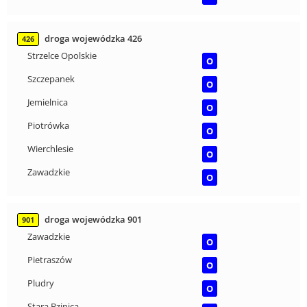
droga wojewódzka 426
426
Strzelce Opolskie
O
Szczepanek
O
Jemielnica
O
Piotrówka
O
Wierchlesie
O
Zawadzkie
O
droga wojewódzka 901
901
Zawadzkie
O
Pietraszów
O
Pludry
O
Stara Bzinica