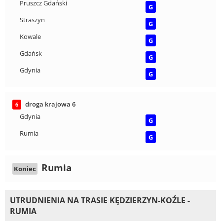
Pruszcz Gdański
G
Straszyn
G
Kowale
G
Gdańsk
G
Gdynia
G
droga krajowa 6
6
Gdynia
G
Rumia
G
Rumia
Koniec
UTRUDNIENIA NA TRASIE KĘDZIERZYN-KOŹLE -
RUMIA