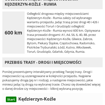
KĘDZIERZYN-KOŹLE - RUMIA
Odległość drogowa między miejscowościami
Kędzierzyn-Koźle - Rumia zależy od wybranego
wariantu przejazdu. Jadąc trasą przez drogi 40 i 426 i
miejscowości Toruń i Grudziądz odległość
Kędzierzyn-Koźle - Rumia wynosi 600 km. Opisywana
600 km
trasa prowadzi drogami: A1, A4, S6, 6, 40, 88, przez
miejscowości: Kędzierzyn-Koźle, Gliwice, Zabrze,
Bytom, Piekary Śląskie, Częstochowa, Radomsko,
Piotrków Trybunalski, Łódź, Kutno, Włocławek,
Toruń, Grudziądz, Gdańsk, Gdynia, Rumia.
PRZEBIEG TRASY - DROGI I MIEJSCOWOŚCI
Poniżej prezentujemy interaktywny przebieg Twojej trasy. Drogi i
miejscowości są uszeregowane w kolejności przejazdu. Najpierw
pokazujemy drogę (jej nr i rodzaj), a następnie miejscowości, jakie
miniesz jadąc tą drogą na wybranej trasie. Chcesz się dowiedzieć więcej
o danej drodze czy miejscowości – kliknij wybraną pozycję.
Kędzierzyn-Koźle
Start