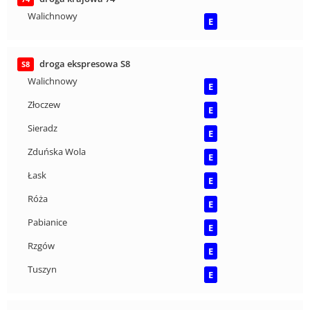
Walichnowy
E
droga ekspresowa S8
S8
Walichnowy
E
Złoczew
E
Sieradz
E
Zduńska Wola
E
Łask
E
Róża
E
Pabianice
E
Rzgów
E
Tuszyn
E