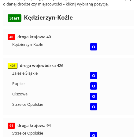
o danej drodze czy miejscowości – kliknij wybraną pozycję.
Kędzierzyn-Koźle
Start
droga krajowa 40
40
Kędzierzyn-Koźle
O
droga wojewódzka 426
426
Zalesie Śląskie
O
Popice
O
Olszowa
O
Strzelce Opolskie
O
droga krajowa 94
94
Strzelce Opolskie
O