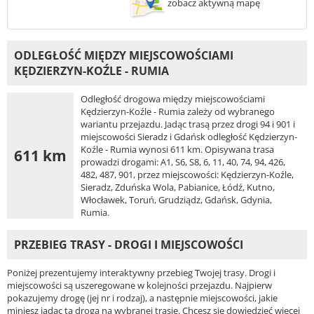
zobacz aktywną mapę
ODLEGŁOŚĆ MIĘDZY MIEJSCOWOŚCIAMI
KĘDZIERZYN-KOŹLE - RUMIA
Odległość drogowa między miejscowościami
Kędzierzyn-Koźle - Rumia zależy od wybranego
wariantu przejazdu. Jadąc trasą przez drogi 94 i 901 i
miejscowości Sieradz i Gdańsk odległość Kędzierzyn-
Koźle - Rumia wynosi 611 km. Opisywana trasa
611 km
prowadzi drogami: A1, S6, S8, 6, 11, 40, 74, 94, 426,
482, 487, 901, przez miejscowości: Kędzierzyn-Koźle,
Sieradz, Zduńska Wola, Pabianice, Łódź, Kutno,
Włocławek, Toruń, Grudziądz, Gdańsk, Gdynia,
Rumia.
PRZEBIEG TRASY - DROGI I MIEJSCOWOŚCI
Poniżej prezentujemy interaktywny przebieg Twojej trasy. Drogi i
miejscowości są uszeregowane w kolejności przejazdu. Najpierw
pokazujemy drogę (jej nr i rodzaj), a następnie miejscowości, jakie
miniesz jadąc tą drogą na wybranej trasie. Chcesz się dowiedzieć więcej