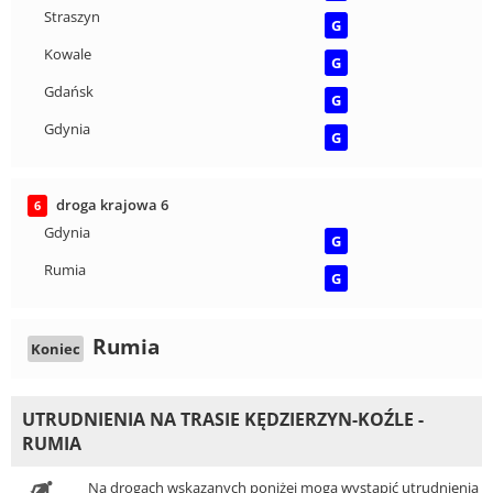
Straszyn
G
Kowale
G
Gdańsk
G
Gdynia
G
droga krajowa 6
6
Gdynia
G
Rumia
G
Rumia
Koniec
UTRUDNIENIA NA TRASIE KĘDZIERZYN-KOŹLE -
RUMIA
Na drogach wskazanych poniżej mogą wystąpić utrudnienia