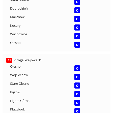
O
Dobrodzień
O
Malichów
O
Kocury
O
Wachowice
O
Olesno
O
droga krajowa 11
11
Olesno
O
Wojciechów
O
Stare Olesno
O
Bąków
O
Ligota Górna
O
Kluczbork
O