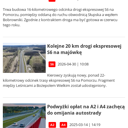
Trwa budowa 16-kilometrowego odcinka drogi ekspresowej S6 na
Pomorzu, pomiędzy oddaną do ruchu obwodnicą Słupska a węzłem
Bobrowniki. Zgodnie z kontraktem droga ma być gotowa w czerwcu
tego roku.
Kolejne 20 km drogi ekspresowej
S6 na majówkę
2026-04-30 | 10:08
S6
Kierowcy zyskują nowy, ponad 22-
kilometrowy odcinek trasy ekspresowej S6 na Pomorzu. Fragment
między Leśnicami a Bożepolem Wielkim został udostępniony.
Podwyżki opłat na A2 i A4 zachęcą
do omijania autostrady
2025-03-14 | 14:19
A2
A4