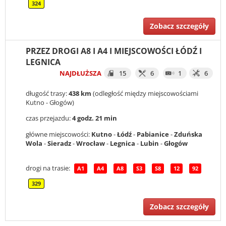
324
Zobacz szczegóły
PRZEZ DROGI A8 I A4 I MIEJSCOWOŚCI ŁÓDŹ I
LEGNICA
NAJDŁUŻSZA
15
6
1
6
długość trasy:
438 km
(odległość między miejscowościami
Kutno - Głogów)
czas przejazdu:
4 godz. 21 min
główne miejscowości:
Kutno
-
Łódź
-
Pabianice
-
Zduńska
Wola
-
Sieradz
-
Wrocław
-
Legnica
-
Lubin
-
Głogów
drogi na trasie:
A1
A4
A8
S3
S8
12
92
329
Zobacz szczegóły