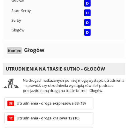
Wilków
D
Stare Serby
D
Serby
D
Głogów
D
Głogów
Koniec
UTRUDNIENIA NA TRASIE KUTNO - GŁOGÓW
Na drogach wskazanych poniżej mogą wystąpić utrudnienia
– sprawdź, czy utrudnienia wystąpią również podczas
przejazdu daną drogą na trasie Kutno - Głogów.
Utrudnienia - droga ekspresowa S8 (13)
S8
Utrudnienia - droga krajowa 12 (10)
12