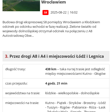
Wrocławiem
2025-08-22 | 16:02
S8
Budowa drogi ekspresowej S8 pomiędzy Wrocławiem a Kłodzkiem
odcinek po odcinku wchodzi w fazę realizacji. Zielone światło od
wojewody dolnośląskiej otrzymał odcinek na połączeniu z A8
Autostradową Obw...
3.
Przez drogi A8 i A4 i miejscowości Łódź i Legnica
długość trasy:
438 km
– taka na tej trasie jest odległość
między miejscowościami Kutno - Głogów
czas przejazdu:
4 godz. 21 min
województwa na trasie:
łódzkie - wielkopolskie - dolnośląskie
miejscowości na trasie:
Kutno - Piątek - Stryków - Brzeziny - Łódź
- Tuszyn - Rzgów - Pabianice - Róża - Łask
- Zduńska Wola - Sieradz - Złoczew -