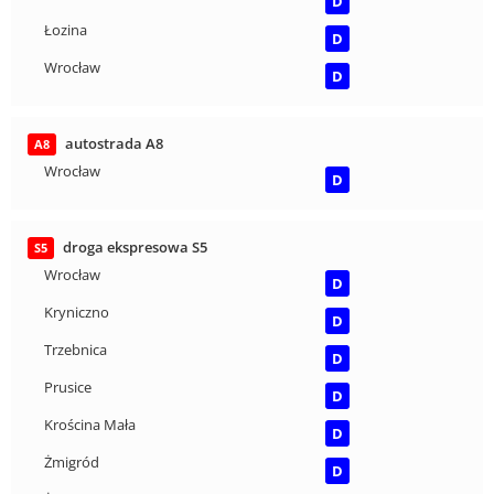
D
Łozina
D
Wrocław
D
autostrada A8
A8
Wrocław
D
droga ekspresowa S5
S5
Wrocław
D
Kryniczno
D
Trzebnica
D
Prusice
D
Krościna Mała
D
Żmigród
D