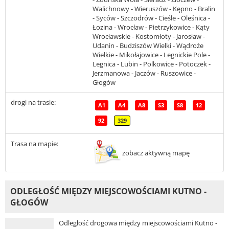
Walichnowy - Wieruszów - Kępno - Bralin
- Syców - Szczodrów - Cieśle - Oleśnica -
Łozina - Wrocław - Pietrzykowice - Kąty
Wrocławskie - Kostomłoty - Jarosław -
Udanin - Budziszów Wielki - Wądroże
Wielkie - Mikołajowice - Legnickie Pole -
Legnica - Lubin - Polkowice - Potoczek -
Jerzmanowa - Jaczów - Ruszowice -
Głogów
drogi na trasie:
A1
A4
A8
S3
S8
12
92
329
Trasa na mapie:
zobacz aktywną mapę
ODLEGŁOŚĆ MIĘDZY MIEJSCOWOŚCIAMI KUTNO -
GŁOGÓW
Odległość drogowa między miejscowościami Kutno -