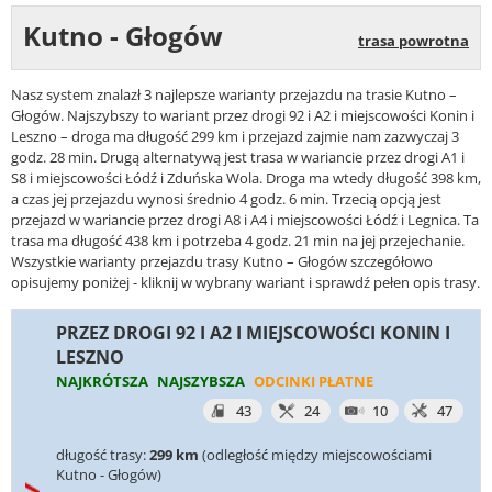
Kutno - Głogów
trasa powrotna
Nasz system znalazł 3 najlepsze warianty przejazdu na trasie Kutno –
Głogów. Najszybszy to wariant przez drogi 92 i A2 i miejscowości Konin i
Leszno – droga ma długość 299 km i przejazd zajmie nam zazwyczaj 3
godz. 28 min. Drugą alternatywą jest trasa w wariancie przez drogi A1 i
S8 i miejscowości Łódź i Zduńska Wola. Droga ma wtedy długość 398 km,
a czas jej przejazdu wynosi średnio 4 godz. 6 min. Trzecią opcją jest
przejazd w wariancie przez drogi A8 i A4 i miejscowości Łódź i Legnica. Ta
trasa ma długość 438 km i potrzeba 4 godz. 21 min na jej przejechanie.
Wszystkie warianty przejazdu trasy Kutno – Głogów szczegółowo
opisujemy poniżej - kliknij w wybrany wariant i sprawdź pełen opis trasy.
PRZEZ DROGI 92 I A2 I MIEJSCOWOŚCI KONIN I
LESZNO
NAJKRÓTSZA
NAJSZYBSZA
ODCINKI PŁATNE
43
24
10
47
długość trasy:
299 km
(odległość między miejscowościami
Kutno - Głogów)