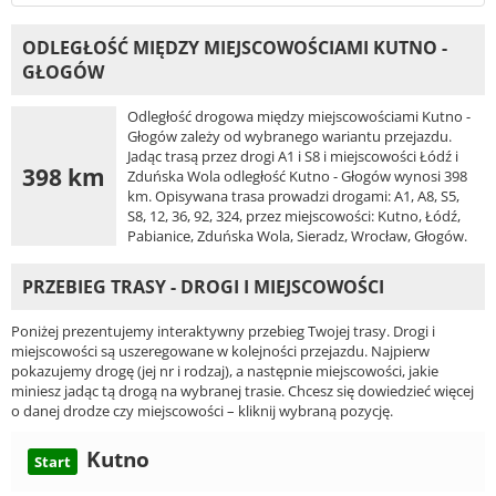
ODLEGŁOŚĆ MIĘDZY MIEJSCOWOŚCIAMI KUTNO -
GŁOGÓW
Odległość drogowa między miejscowościami Kutno -
Głogów zależy od wybranego wariantu przejazdu.
Jadąc trasą przez drogi A1 i S8 i miejscowości Łódź i
398 km
Zduńska Wola odległość Kutno - Głogów wynosi 398
km. Opisywana trasa prowadzi drogami: A1, A8, S5,
S8, 12, 36, 92, 324, przez miejscowości: Kutno, Łódź,
Pabianice, Zduńska Wola, Sieradz, Wrocław, Głogów.
PRZEBIEG TRASY - DROGI I MIEJSCOWOŚCI
Poniżej prezentujemy interaktywny przebieg Twojej trasy. Drogi i
miejscowości są uszeregowane w kolejności przejazdu. Najpierw
pokazujemy drogę (jej nr i rodzaj), a następnie miejscowości, jakie
miniesz jadąc tą drogą na wybranej trasie. Chcesz się dowiedzieć więcej
o danej drodze czy miejscowości – kliknij wybraną pozycję.
Kutno
Start