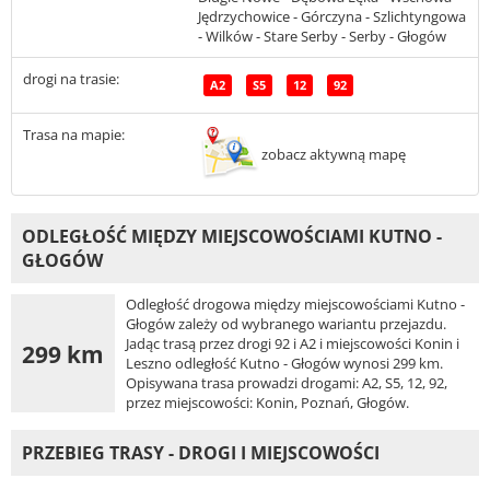
Jędrzychowice - Górczyna - Szlichtyngowa
- Wilków - Stare Serby - Serby - Głogów
drogi na trasie:
A2
S5
12
92
Trasa na mapie:
zobacz aktywną mapę
ODLEGŁOŚĆ MIĘDZY MIEJSCOWOŚCIAMI KUTNO -
GŁOGÓW
Odległość drogowa między miejscowościami Kutno -
Głogów zależy od wybranego wariantu przejazdu.
Jadąc trasą przez drogi 92 i A2 i miejscowości Konin i
299 km
Leszno odległość Kutno - Głogów wynosi 299 km.
Opisywana trasa prowadzi drogami: A2, S5, 12, 92,
przez miejscowości: Konin, Poznań, Głogów.
PRZEBIEG TRASY - DROGI I MIEJSCOWOŚCI