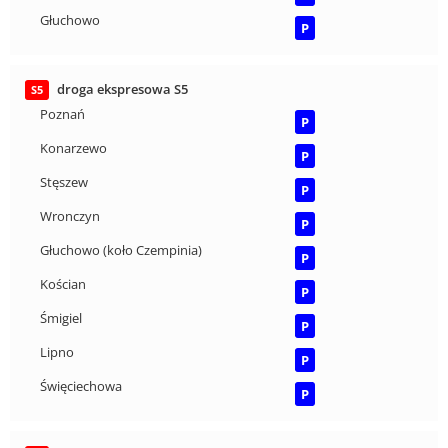
Głuchowo
P
droga ekspresowa S5
S5
Poznań
P
Konarzewo
P
Stęszew
P
Wronczyn
P
Głuchowo (koło Czempinia)
P
Kościan
P
Śmigiel
P
Lipno
P
Święciechowa
P