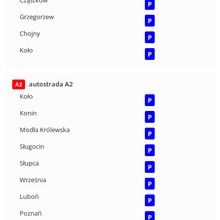
Cząstków
P
Grzegorzew
P
Chojny
P
Koło
P
autostrada A2
A2
Koło
P
Konin
P
Modła Królewska
P
Sługocin
P
Słupca
P
Września
P
Luboń
P
Poznań
P