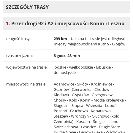
SZCZEGÓŁY TRASY
1.
Przez drogi 92 i A2 i miejscowości Konin i Leszno
długość trasy:
299 km
– taka na tej trasie jest odległość
między miejscowościami Kutno - Głogów
czas przejazdu:
3 godz. 28 min
województwa na trasie:
łódzkie - wielkopolskie - lubuskie -
dolnośląskie
miejscowości na trasie:
Adamowice - Skłóty - Krośniewice -
Głaznów - Czerwonka - Chodów -
Kłodawa - Cząstków - Grzegorzew -
Chojny - Koło - Konin - Modła Królewska -
Sługocin - Słupca - Września - Luboń -
Poznań - Głuchowo - Konarzewo -
Stęszew - Wronczyn - Głuchowo (koło
Czempinia) - Kościan - Śmigiel - Lipno -
Święciechowa - Lasocice - Długie Stare -
Długie Nowe - Dębowa Łęka - Wschowa -