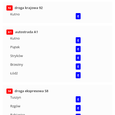
droga krajowa 92
92
Kutno
E
autostrada A1
A1
Kutno
E
Piątek
E
Stryków
E
Brzeziny
E
Łódź
E
droga ekspresowa S8
S8
Tuszyn
E
Rzgów
E
Pabianice