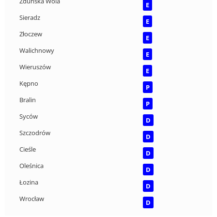
Zduńska Wola
E
Sieradz
E
Złoczew
E
Walichnowy
E
Wieruszów
E
Kępno
P
Bralin
P
Syców
D
Szczodrów
D
Cieśle
D
Oleśnica
D
Łozina
D
Wrocław
D