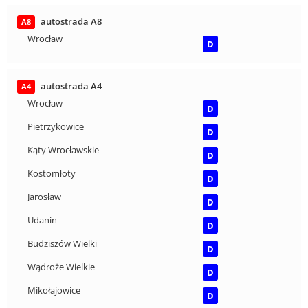
autostrada A8
A8
Wrocław
D
autostrada A4
A4
Wrocław
D
Pietrzykowice
D
Kąty Wrocławskie
D
Kostomłoty
D
Jarosław
D
Udanin
D
Budziszów Wielki
D
Wądroże Wielkie
D
Mikołajowice
D