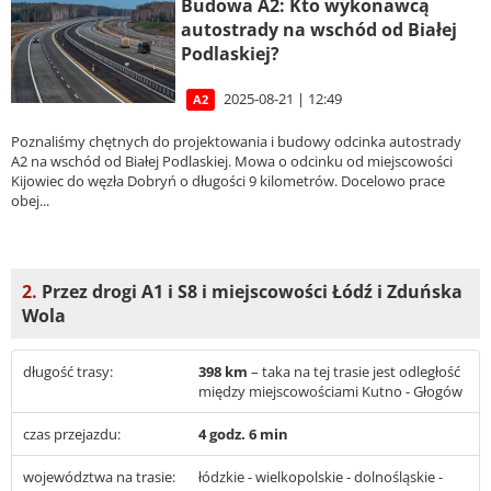
Budowa A2: Kto wykonawcą
autostrady na wschód od Białej
Podlaskiej?
2025-08-21 | 12:49
A2
Poznaliśmy chętnych do projektowania i budowy odcinka autostrady
A2 na wschód od Białej Podlaskiej. Mowa o odcinku od miejscowości
Kijowiec do węzła Dobryń o długości 9 kilometrów. Docelowo prace
obej...
2.
Przez drogi A1 i S8 i miejscowości Łódź i Zduńska
Wola
długość trasy:
398 km
– taka na tej trasie jest odległość
między miejscowościami Kutno - Głogów
czas przejazdu:
4 godz. 6 min
województwa na trasie:
łódzkie - wielkopolskie - dolnośląskie -