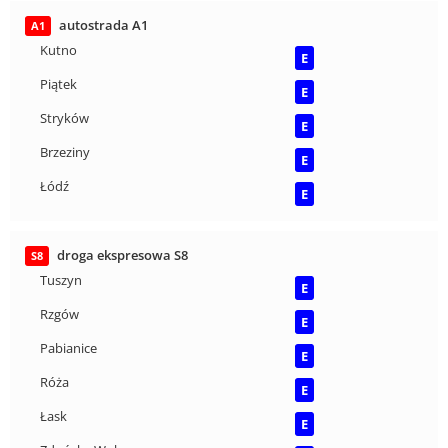
autostrada A1
A1
Kutno
E
Piątek
E
Stryków
E
Brzeziny
E
Łódź
E
droga ekspresowa S8
S8
Tuszyn
E
Rzgów
E
Pabianice
E
Róża
E
Łask
E