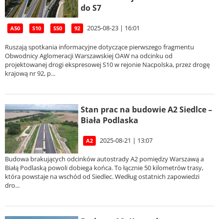
do S7
2025-08-23 | 16:01
A50
S10
S50
92
Ruszają spotkania informacyjne dotyczące pierwszego fragmentu
Obwodnicy Aglomeracji Warszawskiej OAW na odcinku od
projektowanej drogi ekspresowej S10 w rejonie Nacpolska, przez drogę
krajową nr 92, p...
Stan prac na budowie A2 Siedlce –
Biała Podlaska
2025-08-21 | 13:07
A2
Budowa brakujących odcinków autostrady A2 pomiędzy Warszawą a
Białą Podlaską powoli dobiega końca. To łącznie 50 kilometrów trasy,
która powstaje na wschód od Siedlec. Według ostatnich zapowiedzi
dro...