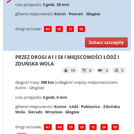
czas przejazdu:
3 godz. 28 min
główne miejscowości:
Konin
-
Poznań
-
Głogów
drogi na trasie:
A2
S5
12
92
Zobacz szczegóły
PRZEZ DROGI A1 I S8 I MIEJSCOWOŚCI ŁÓDŹ I
ZDUŃSKA WOLA
19
6
3
5
długość trasy:
398 km
(odległość między miejscowościami
Kutno - Głogów)
czas przejazdu:
4 godz. 6 min
główne miejscowości:
Kutno
-
Łódź
-
Pabianice
-
Zduńska
Wola
-
Sieradz
-
Wrocław
-
Głogów
drogi na trasie:
A1
A8
S5
S8
12
36
92