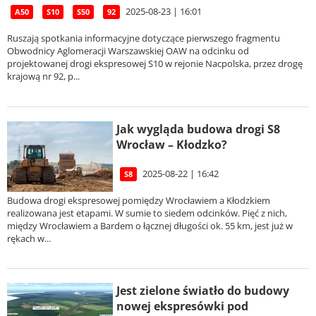
2025-08-23 | 16:01
A50
S10
S50
92
Ruszają spotkania informacyjne dotyczące pierwszego fragmentu
Obwodnicy Aglomeracji Warszawskiej OAW na odcinku od
projektowanej drogi ekspresowej S10 w rejonie Nacpolska, przez drogę
krajową nr 92, p...
Jak wygląda budowa drogi S8
Wrocław – Kłodzko?
2025-08-22 | 16:42
S8
Budowa drogi ekspresowej pomiędzy Wrocławiem a Kłodzkiem
realizowana jest etapami. W sumie to siedem odcinków. Pięć z nich,
między Wrocławiem a Bardem o łącznej długości ok. 55 km, jest już w
rękach w...
Jest zielone światło do budowy
nowej ekspresówki pod