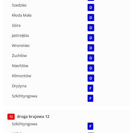
Szedziec
D
Kłoda Mała
D
Góra
D
Jastrzębia
D
Wroniniec
D
Żuchlów
D
Niechlów
D
Klimontów
D
Dryżyna
F
Szlichtyngowa
F
droga krajowa 12
12
Szlichtyngowa
F