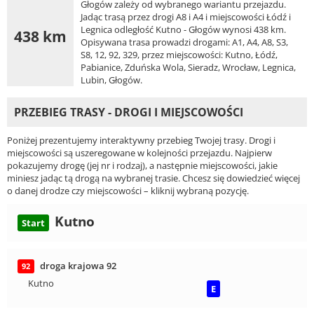
Głogów zależy od wybranego wariantu przejazdu.
Jadąc trasą przez drogi A8 i A4 i miejscowości Łódź i
Legnica odległość Kutno - Głogów wynosi 438 km.
438 km
Opisywana trasa prowadzi drogami: A1, A4, A8, S3,
S8, 12, 92, 329, przez miejscowości: Kutno, Łódź,
Pabianice, Zduńska Wola, Sieradz, Wrocław, Legnica,
Lubin, Głogów.
PRZEBIEG TRASY - DROGI I MIEJSCOWOŚCI
Poniżej prezentujemy interaktywny przebieg Twojej trasy. Drogi i
miejscowości są uszeregowane w kolejności przejazdu. Najpierw
pokazujemy drogę (jej nr i rodzaj), a następnie miejscowości, jakie
miniesz jadąc tą drogą na wybranej trasie. Chcesz się dowiedzieć więcej
o danej drodze czy miejscowości – kliknij wybraną pozycję.
Kutno
Start
droga krajowa 92
92
Kutno
E