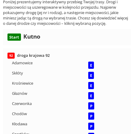
Poniżej prezentujemy interaktywny przebieg Twojej trasy. Drogi i
miejscowości są uszeregowane w kolejności przejazdu. Najpierw
pokazujemy drogę (jej nr i rodzaj), a następnie miejscowości, jakie
miniesz jadąc tą drogą na wybranej trasie. Chcesz się dowiedzieć więcej
o danej drodze czy miejscowości – kliknij wybraną pozycję.
Kutno
Start
droga krajowa 92
92
Adamowice
E
Skłóty
E
Krośniewice
E
Głaznów
E
Czerwonka
P
Chodów
P
Kłodawa
P