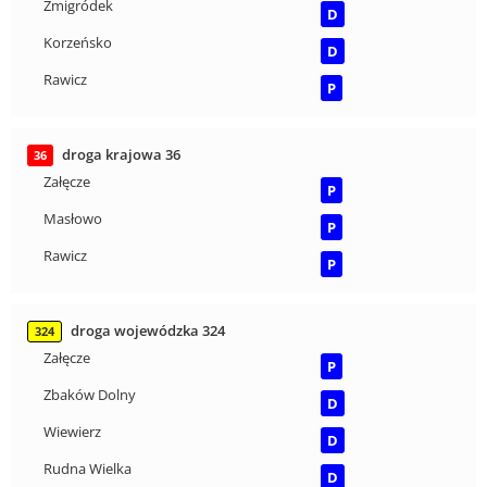
Żmigródek
D
Korzeńsko
D
Rawicz
P
droga krajowa 36
36
Załęcze
P
Masłowo
P
Rawicz
P
droga wojewódzka 324
324
Załęcze
P
Zbaków Dolny
D
Wiewierz
D
Rudna Wielka
D