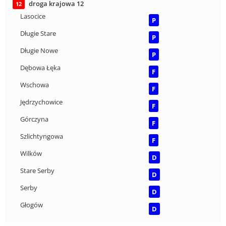
droga krajowa 12
12
Lasocice
P
Długie Stare
P
Długie Nowe
P
Dębowa Łęka
F
Wschowa
F
Jędrzychowice
F
Górczyna
F
Szlichtyngowa
F
Wilków
D
Stare Serby
D
Serby
D
Głogów
D