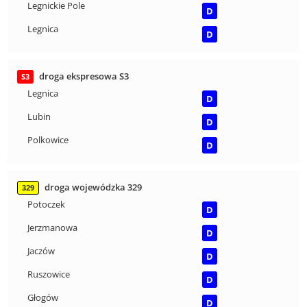
Legnickie Pole
D
Legnica
D
droga ekspresowa S3
S3
Legnica
D
Lubin
D
Polkowice
D
droga wojewódzka 329
329
Potoczek
D
Jerzmanowa
D
Jaczów
D
Ruszowice
D
Głogów
D