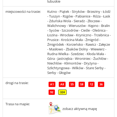
lubuskie
miejscowości na trasie:
Kutno - Piątek - Stryków - Brzeziny - Łódź
- Tuszyn - Rzgów - Pabianice - Róża - Łask
- Zduńska Wola - Sieradz - Złoczew -
Walichnowy - Wieruszów - Kępno - Bralin
- Syców - Szczodrów - Cieśle - Oleśnica -
Łozina - Wrocław - Kryniczno - Trzebnica -
Prusice - Krościna Mała - Żmigród -
Żmigródek - Korzeńsko - Rawicz - Załęcze
- Masłowo - Zbaków Dolny - Wiewierz -
Rudna Wielka - Szedziec - Kłoda Mała -
Góra - Jastrzębia - Wroniniec - Żuchlów -
Niechlów - Klimontów - Dryżyna -
Szlichtyngowa - Wilków - Stare Serby -
Serby - Głogów
drogi na trasie:
A1
A8
S5
S8
12
36
92
324
Trasa na mapie:
zobacz aktywną mapę