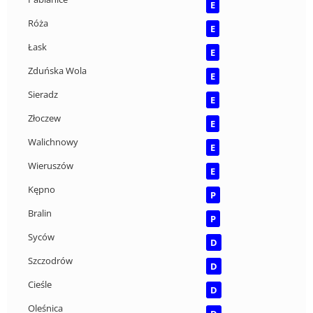
E
Róża
E
Łask
E
Zduńska Wola
E
Sieradz
E
Złoczew
E
Walichnowy
E
Wieruszów
E
Kępno
P
Bralin
P
Syców
D
Szczodrów
D
Cieśle
D
Oleśnica