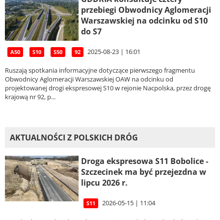
przebiegi Obwodnicy Aglomeracji
Warszawskiej na odcinku od S10
do S7
2025-08-23 | 16:01
A50
S10
S50
92
Ruszają spotkania informacyjne dotyczące pierwszego fragmentu
Obwodnicy Aglomeracji Warszawskiej OAW na odcinku od
projektowanej drogi ekspresowej S10 w rejonie Nacpolska, przez drogę
krajową nr 92, p...
AKTUALNOŚCI Z POLSKICH DRÓG
Droga ekspresowa S11 Bobolice -
Szczecinek ma być przejezdna w
lipcu 2026 r.
2026-05-15 | 11:04
S11