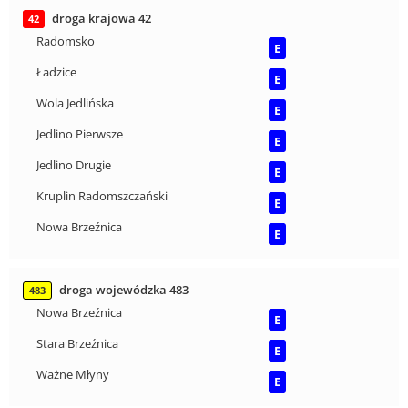
droga krajowa 42
42
Radomsko
E
Ładzice
E
Wola Jedlińska
E
Jedlino Pierwsze
E
Jedlino Drugie
E
Kruplin Radomszczański
E
Nowa Brzeźnica
E
droga wojewódzka 483
483
Nowa Brzeźnica
E
Stara Brzeźnica
E
Ważne Młyny
E