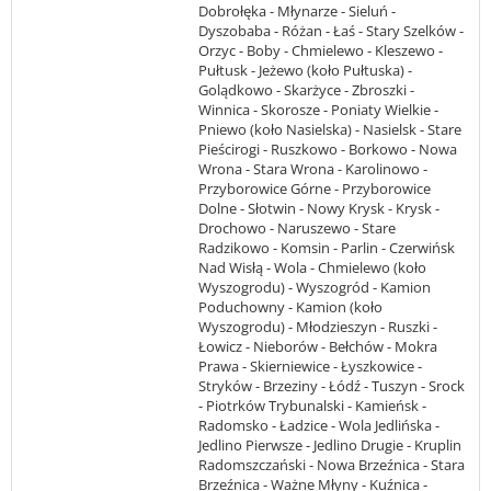
Dobrołęka - Młynarze - Sieluń -
Dyszobaba - Różan - Łaś - Stary Szelków -
Orzyc - Boby - Chmielewo - Kleszewo -
Pułtusk - Jeżewo (koło Pułtuska) -
Golądkowo - Skarżyce - Zbroszki -
Winnica - Skorosze - Poniaty Wielkie -
Pniewo (koło Nasielska) - Nasielsk - Stare
Pieścirogi - Ruszkowo - Borkowo - Nowa
Wrona - Stara Wrona - Karolinowo -
Przyborowice Górne - Przyborowice
Dolne - Słotwin - Nowy Krysk - Krysk -
Drochowo - Naruszewo - Stare
Radzikowo - Komsin - Parlin - Czerwińsk
Nad Wisłą - Wola - Chmielewo (koło
Wyszogrodu) - Wyszogród - Kamion
Poduchowny - Kamion (koło
Wyszogrodu) - Młodzieszyn - Ruszki -
Łowicz - Nieborów - Bełchów - Mokra
Prawa - Skierniewice - Łyszkowice -
Stryków - Brzeziny - Łódź - Tuszyn - Srock
- Piotrków Trybunalski - Kamieńsk -
Radomsko - Ładzice - Wola Jedlińska -
Jedlino Pierwsze - Jedlino Drugie - Kruplin
Radomszczański - Nowa Brzeźnica - Stara
Brzeźnica - Ważne Młyny - Kuźnica -