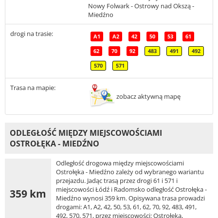
Nowy Folwark - Ostrowy nad Okszą -
Miedźno
drogi na trasie:
A1
A2
42
50
53
61
62
70
92
483
491
492
570
571
Trasa na mapie:
zobacz aktywną mapę
ODLEGŁOŚĆ MIĘDZY MIEJSCOWOŚCIAMI
OSTROŁĘKA - MIEDŹNO
Odległość drogowa między miejscowościami
Ostrołęka - Miedźno zależy od wybranego wariantu
przejazdu. Jadąc trasą przez drogi 61 i 571 i
miejscowości Łódź i Radomsko odległość Ostrołęka -
359 km
Miedźno wynosi 359 km. Opisywana trasa prowadzi
drogami: A1, A2, 42, 50, 53, 61, 62, 70, 92, 483, 491,
492, 570, 571, przez miejscowości: Ostrołęka,