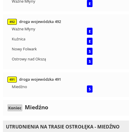
Ważne Młyny
E
droga wojewódzka 492
492
Ważne Młyny
E
Kuźnica
E
Nowy Folwark
S
Ostrowy nad Okszą
S
droga wojewódzka 491
491
Miedźno
S
Miedźno
Koniec
UTRUDNIENIA NA TRASIE OSTROŁĘKA - MIEDŹNO