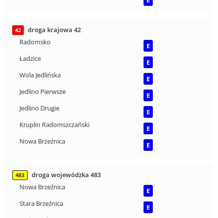
droga krajowa 42
42
Radomsko
E
Ładzice
E
Wola Jedlińska
E
Jedlino Pierwsze
E
Jedlino Drugie
E
Kruplin Radomszczański
E
Nowa Brzeźnica
E
droga wojewódzka 483
483
Nowa Brzeźnica
E
Stara Brzeźnica
E