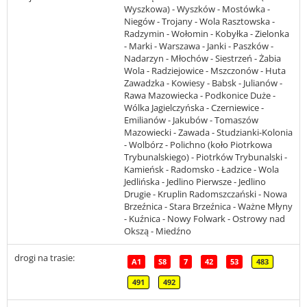
Wyszkowa) - Wyszków - Mostówka -
Niegów - Trojany - Wola Rasztowska -
Radzymin - Wołomin - Kobyłka - Zielonka
- Marki - Warszawa - Janki - Paszków -
Nadarzyn - Młochów - Siestrzeń - Żabia
Wola - Radziejowice - Mszczonów - Huta
Zawadzka - Kowiesy - Babsk - Julianów -
Rawa Mazowiecka - Podkonice Duże -
Wólka Jagielczyńska - Czerniewice -
Emilianów - Jakubów - Tomaszów
Mazowiecki - Zawada - Studzianki-Kolonia
- Wolbórz - Polichno (koło Piotrkowa
Trybunalskiego) - Piotrków Trybunalski -
Kamieńsk - Radomsko - Ładzice - Wola
Jedlińska - Jedlino Pierwsze - Jedlino
Drugie - Kruplin Radomszczański - Nowa
Brzeźnica - Stara Brzeźnica - Ważne Młyny
- Kuźnica - Nowy Folwark - Ostrowy nad
Okszą - Miedźno
drogi na trasie:
A1
S8
7
42
53
483
491
492