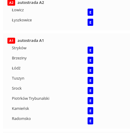
autostrada A2
A2
Łowicz
E
Łyszkowice
E
autostrada A1
A1
Stryków
E
Brzeziny
E
Łódź
E
Tuszyn
E
Srock
E
Piotrków Trybunalski
E
Kamieńsk
E
Radomsko
E