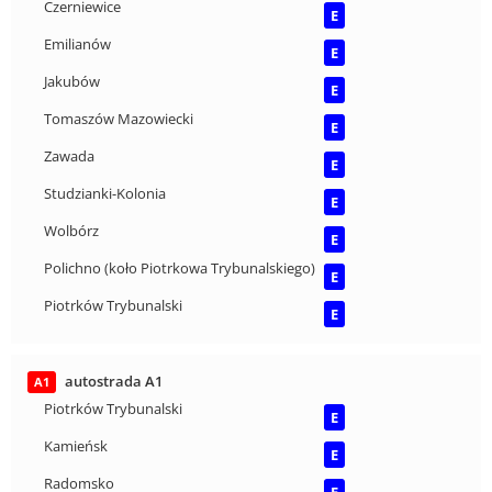
Czerniewice
E
Emilianów
E
Jakubów
E
Tomaszów Mazowiecki
E
Zawada
E
Studzianki-Kolonia
E
Wolbórz
E
Polichno (koło Piotrkowa Trybunalskiego)
E
Piotrków Trybunalski
E
autostrada A1
A1
Piotrków Trybunalski
E
Kamieńsk
E
Radomsko
E