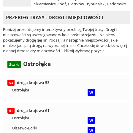
Skierniewice, Łódź, Piotrków Trybunalski, Radomsko.
PRZEBIEG TRASY - DROGI I MIEJSCOWOŚCI
Poniżej prezentujemy interaktywny przebieg Twojej trasy. Drogi i
miejscowości są uszeregowane w kolejności przejazdu. Najpierw
pokazujemy drogę (jej nr i rodzaj), a następnie miejscowości, jakie
miniesz jadąc tą drogą na wybranej trasie. Chcesz się dowiedzieć więcej
o danej drodze czy miejscowości – kliknij wybraną pozycję.
Ostrołęka
Start
droga krajowa 53
53
Ostrołęka
W
droga krajowa 61
61
Ostrołęka
W
Olszewo-Borki
W