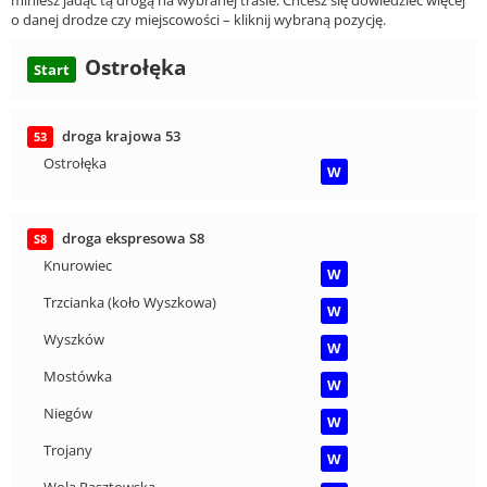
o danej drodze czy miejscowości – kliknij wybraną pozycję.
Ostrołęka
Start
droga krajowa 53
53
Ostrołęka
W
droga ekspresowa S8
S8
Knurowiec
W
Trzcianka (koło Wyszkowa)
W
Wyszków
W
Mostówka
W
Niegów
W
Trojany
W
Wola Rasztowska