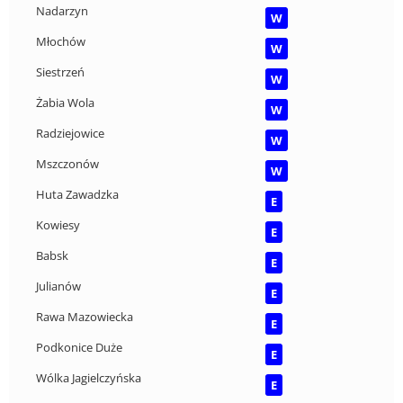
Nadarzyn
W
Młochów
W
Siestrzeń
W
Żabia Wola
W
Radziejowice
W
Mszczonów
W
Huta Zawadzka
E
Kowiesy
E
Babsk
E
Julianów
E
Rawa Mazowiecka
E
Podkonice Duże
E
Wólka Jagielczyńska
E