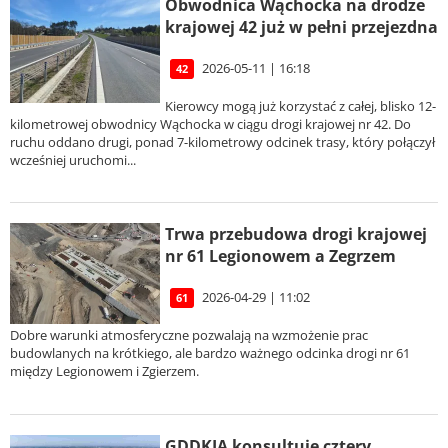
Obwodnica Wąchocka na drodze
krajowej 42 już w pełni przejezdna
2026-05-11 | 16:18
42
Kierowcy mogą już korzystać z całej, blisko 12-
kilometrowej obwodnicy Wąchocka w ciągu drogi krajowej nr 42. Do
ruchu oddano drugi, ponad 7-kilometrowy odcinek trasy, który połączył
wcześniej uruchomi...
Trwa przebudowa drogi krajowej
nr 61 Legionowem a Zegrzem
2026-04-29 | 11:02
61
Dobre warunki atmosferyczne pozwalają na wzmożenie prac
budowlanych na krótkiego, ale bardzo ważnego odcinka drogi nr 61
między Legionowem i Zgierzem.
GDDKIA konsultuje cztery