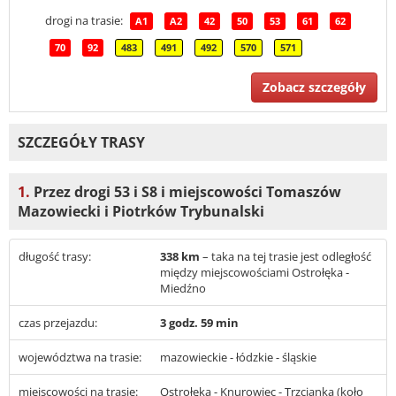
drogi na trasie:
A1
A2
42
50
53
61
62
70
92
483
491
492
570
571
Zobacz szczegóły
SZCZEGÓŁY TRASY
1.
Przez drogi 53 i S8 i miejscowości Tomaszów
Mazowiecki i Piotrków Trybunalski
długość trasy:
338 km
– taka na tej trasie jest odległość
między miejscowościami Ostrołęka -
Miedźno
czas przejazdu:
3 godz. 59 min
województwa na trasie:
mazowieckie - łódzkie - śląskie
miejscowości na trasie:
Ostrołęka - Knurowiec - Trzcianka (koło