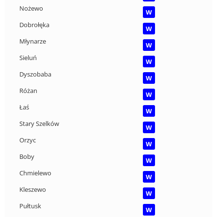
Nożewo
W
Dobrołęka
W
Młynarze
W
Sieluń
W
Dyszobaba
W
Różan
W
Łaś
W
Stary Szelków
W
Orzyc
W
Boby
W
Chmielewo
W
Kleszewo
W
Pułtusk
W