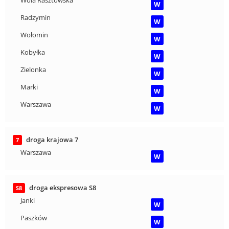
W
Radzymin
W
Wołomin
W
Kobyłka
W
Zielonka
W
Marki
W
Warszawa
W
droga krajowa 7
7
Warszawa
W
droga ekspresowa S8
S8
Janki
W
Paszków
W