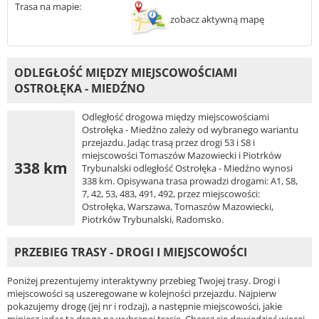
Trasa na mapie:
zobacz aktywną mapę
ODLEGŁOŚĆ MIĘDZY MIEJSCOWOŚCIAMI
OSTROŁĘKA - MIEDŹNO
Odległość drogowa między miejscowościami
Ostrołęka - Miedźno zależy od wybranego wariantu
przejazdu. Jadąc trasą przez drogi 53 i S8 i
miejscowości Tomaszów Mazowiecki i Piotrków
338 km
Trybunalski odległość Ostrołęka - Miedźno wynosi
338 km. Opisywana trasa prowadzi drogami: A1, S8,
7, 42, 53, 483, 491, 492, przez miejscowości:
Ostrołęka, Warszawa, Tomaszów Mazowiecki,
Piotrków Trybunalski, Radomsko.
PRZEBIEG TRASY - DROGI I MIEJSCOWOŚCI
Poniżej prezentujemy interaktywny przebieg Twojej trasy. Drogi i
miejscowości są uszeregowane w kolejności przejazdu. Najpierw
pokazujemy drogę (jej nr i rodzaj), a następnie miejscowości, jakie
miniesz jadąc tą drogą na wybranej trasie. Chcesz się dowiedzieć więcej