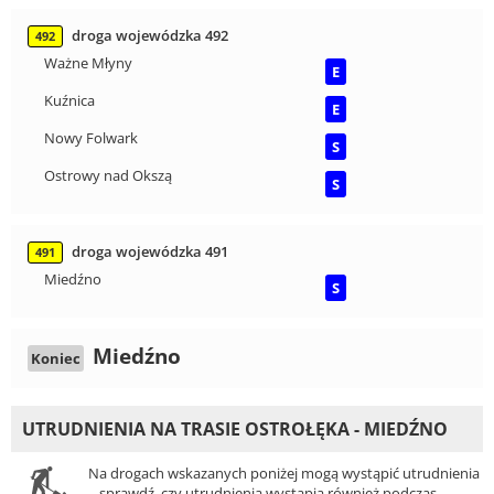
droga wojewódzka 492
492
Ważne Młyny
E
Kuźnica
E
Nowy Folwark
S
Ostrowy nad Okszą
S
droga wojewódzka 491
491
Miedźno
S
Miedźno
Koniec
UTRUDNIENIA NA TRASIE OSTROŁĘKA - MIEDŹNO
Na drogach wskazanych poniżej mogą wystąpić utrudnienia
– sprawdź, czy utrudnienia wystąpią również podczas