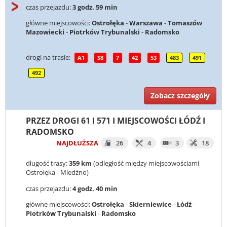
czas przejazdu:
3 godz. 59 min
główne miejscowości:
Ostrołęka
-
Warszawa
-
Tomaszów
Mazowiecki
-
Piotrków Trybunalski
-
Radomsko
drogi na trasie:
A1
S8
7
42
53
483
491
492
Zobacz szczegóły
PRZEZ DROGI 61 I 571 I MIEJSCOWOŚCI ŁÓDŹ I
RADOMSKO
NAJDŁUŻSZA
26
4
3
18
długość trasy:
359 km
(odległość między miejscowościami
Ostrołęka - Miedźno)
czas przejazdu:
4 godz. 40 min
główne miejscowości:
Ostrołęka
-
Skierniewice
-
Łódź
-
Piotrków Trybunalski
-
Radomsko