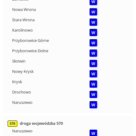
W
Nowa Wrona
W
Stara Wrona
W
Karolinowo
W
Przyborowice Górne
W
Przyborowice Dolne
W
Słotwin
W
Nowy Krysk
W
Krysk
W
Drochowo
W
Naruszewo
W
droga wojewódzka 570
570
Naruszewo
W