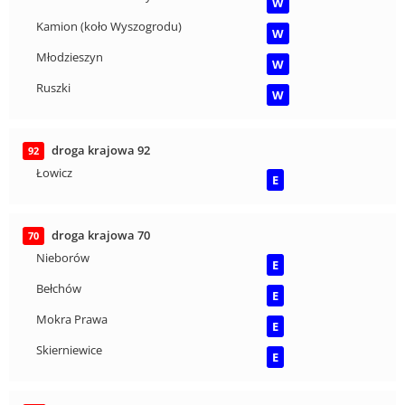
W
Kamion (koło Wyszogrodu)
W
Młodzieszyn
W
Ruszki
W
droga krajowa 92
92
Łowicz
E
droga krajowa 70
70
Nieborów
E
Bełchów
E
Mokra Prawa
E
Skierniewice
E