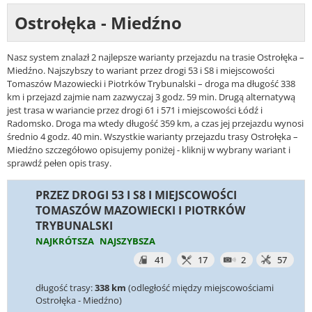
Ostrołęka - Miedźno
Nasz system znalazł 2 najlepsze warianty przejazdu na trasie Ostrołęka –
Miedźno. Najszybszy to wariant przez drogi 53 i S8 i miejscowości
Tomaszów Mazowiecki i Piotrków Trybunalski – droga ma długość 338
km i przejazd zajmie nam zazwyczaj 3 godz. 59 min. Drugą alternatywą
jest trasa w wariancie przez drogi 61 i 571 i miejscowości Łódź i
Radomsko. Droga ma wtedy długość 359 km, a czas jej przejazdu wynosi
średnio 4 godz. 40 min. Wszystkie warianty przejazdu trasy Ostrołęka –
Miedźno szczegółowo opisujemy poniżej - kliknij w wybrany wariant i
sprawdź pełen opis trasy.
PRZEZ DROGI 53 I S8 I MIEJSCOWOŚCI
TOMASZÓW MAZOWIECKI I PIOTRKÓW
TRYBUNALSKI
NAJKRÓTSZA
NAJSZYBSZA
41
17
2
57
długość trasy:
338 km
(odległość między miejscowościami
Ostrołęka - Miedźno)