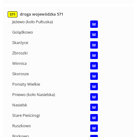
droga wojewódzka 571
571
Jeżewo (koło Pułtuska)
W
Golądkowo
W
Skarżyce
W
Zbroszki
W
Winnica
W
Skorosze
W
Poniaty Wielkie
W
Pniewo (koło Nasielska)
W
Nasielsk
W
Stare Pieścirogi
W
Ruszkowo
W
Borkowo