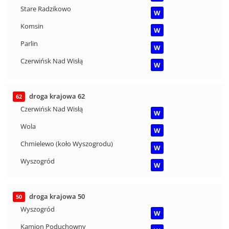
Stare Radzikowo
W
Komsin
W
Parlin
W
Czerwińsk Nad Wisłą
W
droga krajowa 62
62
Czerwińsk Nad Wisłą
W
Wola
W
Chmielewo (koło Wyszogrodu)
W
Wyszogród
W
droga krajowa 50
50
Wyszogród
W
Kamion Poduchowny