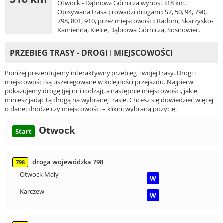
Otwock - Dąbrowa Górnicza wynosi 318 km.
Opisywana trasa prowadzi drogami: S7, 50, 94, 790,
798, 801, 910, przez miejscowości: Radom, Skarżysko-
Kamienna, Kielce, Dąbrowa Górnicza, Sosnowiec.
PRZEBIEG TRASY - DROGI I MIEJSCOWOŚCI
Poniżej prezentujemy interaktywny przebieg Twojej trasy. Drogi i
miejscowości są uszeregowane w kolejności przejazdu. Najpierw
pokazujemy drogę (jej nr i rodzaj), a następnie miejscowości, jakie
miniesz jadąc tą drogą na wybranej trasie. Chcesz się dowiedzieć więcej
o danej drodze czy miejscowości – kliknij wybraną pozycję.
Otwock
Start
droga wojewódzka 798
798
Otwock Mały
W
Karczew
W