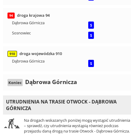
droga krajowa 94
94
Dąbrowa Górnicza
S
Sosnowiec
S
droga wojewódzka 910
910
Dąbrowa Górnicza
S
Dąbrowa Górnicza
Koniec
UTRUDNIENIA NA TRASIE OTWOCK - DĄBROWA
GÓRNICZA
Na drogach wskazanych poniżej mogą wystąpić utrudnienia
– sprawdź, czy utrudnienia wystąpią również podczas
przejazdu daną drogą na trasie Otwock - Dąbrowa Górnicza.