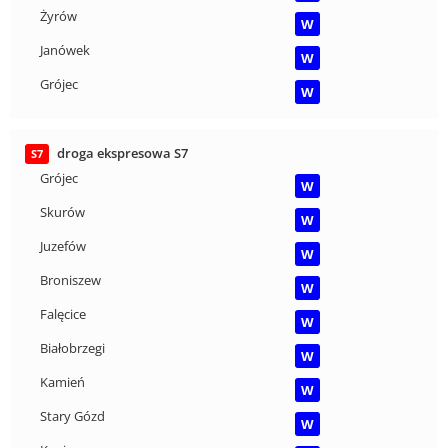
Żyrów
W
Janówek
W
Grójec
W
droga ekspresowa S7
S7
Grójec
W
Skurów
W
Juzefów
W
Broniszew
W
Falęcice
W
Białobrzegi
W
Kamień
W
Stary Gózd
W