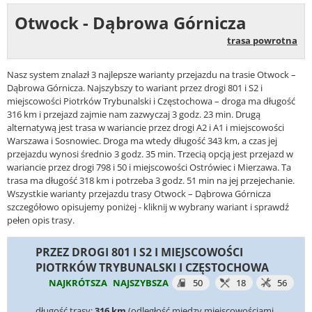
Otwock - Dąbrowa Górnicza
trasa powrotna
Nasz system znalazł 3 najlepsze warianty przejazdu na trasie Otwock –
Dąbrowa Górnicza. Najszybszy to wariant przez drogi 801 i S2 i
miejscowości Piotrków Trybunalski i Częstochowa – droga ma długość
316 km i przejazd zajmie nam zazwyczaj 3 godz. 23 min. Drugą
alternatywą jest trasa w wariancie przez drogi A2 i A1 i miejscowości
Warszawa i Sosnowiec. Droga ma wtedy długość 343 km, a czas jej
przejazdu wynosi średnio 3 godz. 35 min. Trzecią opcją jest przejazd w
wariancie przez drogi 798 i 50 i miejscowości Ostrówiec i Mierzawa. Ta
trasa ma długość 318 km i potrzeba 3 godz. 51 min na jej przejechanie.
Wszystkie warianty przejazdu trasy Otwock – Dąbrowa Górnicza
szczegółowo opisujemy poniżej - kliknij w wybrany wariant i sprawdź
pełen opis trasy.
PRZEZ DROGI 801 I S2 I MIEJSCOWOŚCI
PIOTRKÓW TRYBUNALSKI I CZĘSTOCHOWA
NAJKRÓTSZA
NAJSZYBSZA
50
18
56
długość trasy:
316 km
(odległość między miejscowościami