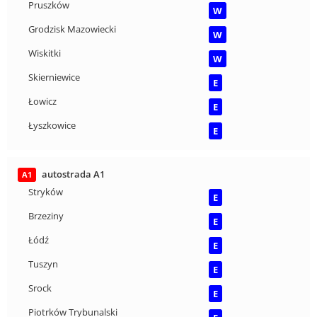
Pruszków
W
Grodzisk Mazowiecki
W
Wiskitki
W
Skierniewice
E
Łowicz
E
Łyszkowice
E
autostrada A1
A1
Stryków
E
Brzeziny
E
Łódź
E
Tuszyn
E
Srock
E
Piotrków Trybunalski