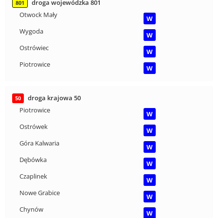
droga wojewódzka 801
801
Otwock Mały
W
Wygoda
W
Ostrówiec
W
Piotrowice
W
droga krajowa 50
50
Piotrowice
W
Ostrówek
W
Góra Kalwaria
W
Dębówka
W
Czaplinek
W
Nowe Grabice
W
Chynów
W