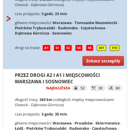
Otwock - Dąbrowa Górnicza)
czas przejazdu:
3 godz. 23 min
główne miejscowości:
Warszawa
-
Tomaszów Mazowiecki
-
Piotrków Trybunalski
-
Radomsko
-
Częstochowa
-
Dąbrowa Górnicza
-
Sosnowiec
drogi na trasie:
A1
S1
S2
S8
94
801
910
Zobacz szczegóły
PRZEZ DROGI A2 I A1 I MIEJSCOWOŚCI
WARSZAWA I SOSNOWIEC
NAJDŁUŻSZA
52
30
60
długość trasy:
343 km
(odległość między miejscowościami
Otwock - Dąbrowa Górnicza)
czas przejazdu:
3 godz. 35 min
główne miejscowości:
Warszawa
-
Pruszków
-
Skierniewice
-
Łódź
-
Piotrków Trybunalski
-
Radomsko
-
Częstochowa
-