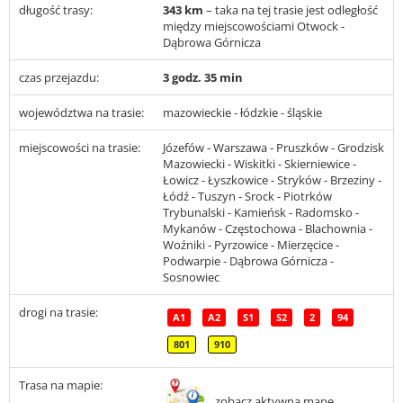
długość trasy:
343 km
– taka na tej trasie jest odległość
między miejscowościami Otwock -
Dąbrowa Górnicza
czas przejazdu:
3 godz. 35 min
województwa na trasie:
mazowieckie - łódzkie - śląskie
miejscowości na trasie:
Józefów - Warszawa - Pruszków - Grodzisk
Mazowiecki - Wiskitki - Skierniewice -
Łowicz - Łyszkowice - Stryków - Brzeziny -
Łódź - Tuszyn - Srock - Piotrków
Trybunalski - Kamieńsk - Radomsko -
Mykanów - Częstochowa - Blachownia -
Woźniki - Pyrzowice - Mierzęcice -
Podwarpie - Dąbrowa Górnicza -
Sosnowiec
drogi na trasie:
A1
A2
S1
S2
2
94
801
910
Trasa na mapie:
zobacz aktywną mapę