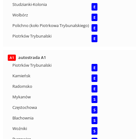
Studzianki-Kolonia
E
Wolbórz
E
Polichno (koło Piotrkowa Trybunalskiego)
E
Piotrków Trybunalski
E
autostrada A1
A1
Piotrków Trybunalski
E
Kamieńsk
E
Radomsko
E
Mykanów
S
Częstochowa
S
Blachownia
S
Woźniki
S