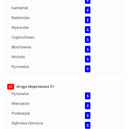
E
Kamieńsk
E
Radomsko
E
Mykanów
S
Częstochowa
S
Blachownia
S
Woźniki
S
Pyrzowice
S
droga ekspresowa S1
S1
Pyrzowice
S
Mierzęcice
S
Podwarpie
S
Dąbrowa Górnicza
S