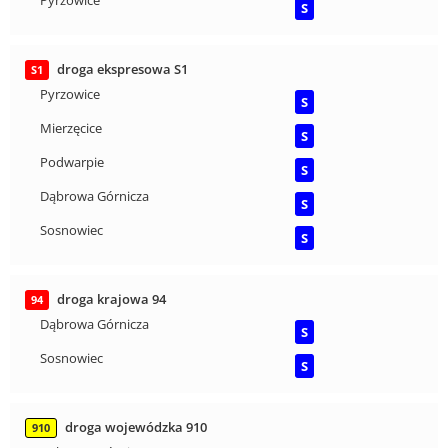
Pyrzowice
S
droga ekspresowa S1
S1
Pyrzowice
S
Mierzęcice
S
Podwarpie
S
Dąbrowa Górnicza
S
Sosnowiec
S
droga krajowa 94
94
Dąbrowa Górnicza
S
Sosnowiec
S
droga wojewódzka 910
910