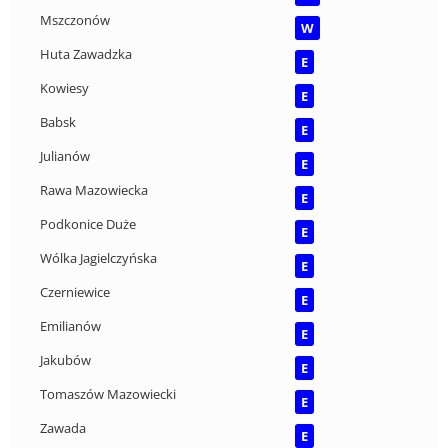
Mszczonów
W
Huta Zawadzka
E
Kowiesy
E
Babsk
E
Julianów
E
Rawa Mazowiecka
E
Podkonice Duże
E
Wólka Jagielczyńska
E
Czerniewice
E
Emilianów
E
Jakubów
E
Tomaszów Mazowiecki
E
Zawada
E