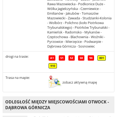
Rawa Mazowiecka - Podkonice Duże -
Wólka Jagielczyńska - Czerniewice -
Emilianów - Jakubów - Tomaszów
Mazowiecki - Zawada - Studzianki-Kolonia
- Wolbórz - Polichno (koło Piotrkowa
Trybunalskiego) - Piotrków Trybunalski -
Kamieńsk - Radomsko - Mykanów -
Częstochowa - Blachownia - Woźniki -
Pyrzowice - Mierzęcice - Podwarpie -
Dąbrowa Górnicza - Sosnowiec
drogi na trasie:
A1
S1
S2
S8
94
801
910
Trasa na mapie:
zobacz aktywną mapę
ODLEGŁOŚĆ MIĘDZY MIEJSCOWOŚCIAMI OTWOCK -
DĄBROWA GÓRNICZA