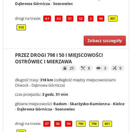
Dąbrowa Górnicza
-
Sosnowiec
drogi na trasie:
A1
A2
S1
S2
2
94
801
910
Zobacz szczegóły
PRZEZ DROGI 798 I 50 I MIEJSCOWOŚCI
OSTRÓWIEC I MIERZAWA
25
8
3
9
długość trasy:
318 km
(odległość między miejscowościami
Otwock - Dąbrowa Górnicza)
czas przejazdu:
3 godz. 51 min
główne miejscowości:
Radom
-
Skarżysko-Kamienna
-
Kielce
-
Dąbrowa Górnicza
-
Sosnowiec
drogi na trasie:
S7
50
94
790
798
801