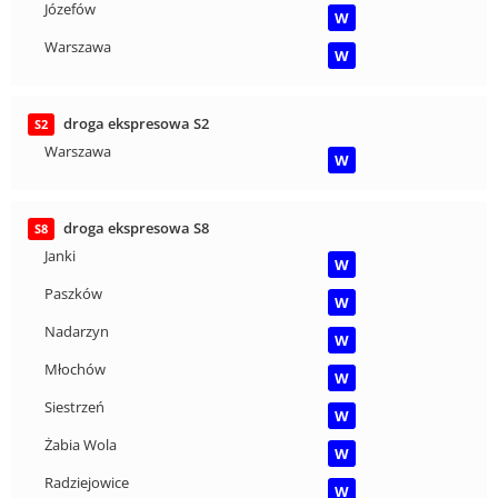
Józefów
W
Warszawa
W
droga ekspresowa S2
S2
Warszawa
W
droga ekspresowa S8
S8
Janki
W
Paszków
W
Nadarzyn
W
Młochów
W
Siestrzeń
W
Żabia Wola
W
Radziejowice
W