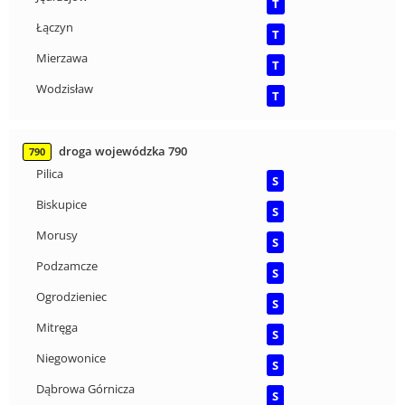
T
Łączyn
T
Mierzawa
T
Wodzisław
T
droga wojewódzka 790
790
Pilica
S
Biskupice
S
Morusy
S
Podzamcze
S
Ogrodzieniec
S
Mitręga
S
Niegowonice
S
Dąbrowa Górnicza
S