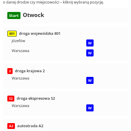
o danej drodze czy miejscowości – kliknij wybraną pozycję.
Otwock
Start
droga wojewódzka 801
801
Józefów
W
Warszawa
W
droga krajowa 2
2
Warszawa
W
droga ekspresowa S2
S2
Warszawa
W
autostrada A2
A2