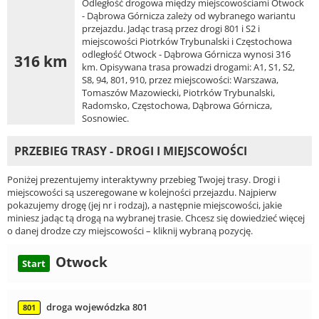
Odległość drogowa między miejscowościami Otwock
- Dąbrowa Górnicza zależy od wybranego wariantu
przejazdu. Jadąc trasą przez drogi 801 i S2 i
miejscowości Piotrków Trybunalski i Częstochowa
odległość Otwock - Dąbrowa Górnicza wynosi 316
316 km
km. Opisywana trasa prowadzi drogami: A1, S1, S2,
S8, 94, 801, 910, przez miejscowości: Warszawa,
Tomaszów Mazowiecki, Piotrków Trybunalski,
Radomsko, Częstochowa, Dąbrowa Górnicza,
Sosnowiec.
PRZEBIEG TRASY - DROGI I MIEJSCOWOŚCI
Poniżej prezentujemy interaktywny przebieg Twojej trasy. Drogi i
miejscowości są uszeregowane w kolejności przejazdu. Najpierw
pokazujemy drogę (jej nr i rodzaj), a następnie miejscowości, jakie
miniesz jadąc tą drogą na wybranej trasie. Chcesz się dowiedzieć więcej
o danej drodze czy miejscowości – kliknij wybraną pozycję.
Otwock
Start
droga wojewódzka 801
801