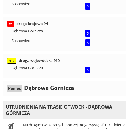
Sosnowiec
S
droga krajowa 94
94
Dąbrowa Górnicza
S
Sosnowiec
S
droga wojewódzka 910
910
Dąbrowa Górnicza
S
Dąbrowa Górnicza
Koniec
UTRUDNIENIA NA TRASIE OTWOCK - DĄBROWA
GÓRNICZA
Na drogach wskazanych poniżej mogą wystąpić utrudnienia