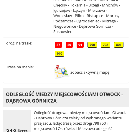
Chęciny - Tokarnia - Brzegi - Mnichów -
Jędrzejów - Łączyn - Mierzawa -
Wodzisław - Pilica - Biskupice - Morusy -
Podzamcze - Ogrodzieniec - Mitręga -
Niegowonice - Dąbrowa Górnicza -
Sosnowiec
drogi na trasie:
S7
50
94
790
798
801
910
Trasa na mapie:
zobacz aktywną mapę
ODLEGŁOŚĆ MIĘDZY MIEJSCOWOŚCIAMI OTWOCK -
DĄBROWA GÓRNICZA
Odległość drogowa między miejscowościami Otwock
- Dąbrowa Górnicza zależy od wybranego wariantu
przejazdu. Jadąc trasą przez drogi 798 i 50 i
miejscowości Ostrówiec i Mierzawa odległość
318 km