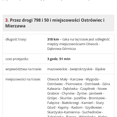
3.
Przez drogi 798 i 50 i miejscowości Ostrówiec i
Mierzawa
długość trasy:
318 km
– taka na tej trasie jest odległość
między miejscowościami Otwock -
Dąbrowa Górnicza
czas przejazdu:
3 godz. 51 min
województwa na trasie:
mazowieckie - świętokrzyskie - śląskie
miejscowości na trasie:
Otwock Mały - Karczew - Wygoda -
Ostrówiec - Piotrowice - Ostrówek - Góra
Kalwaria - Dębówka - Czaplinek - Nowe
Grabice - Chynów - Żyrów - Janówek -
Grójec - Skurów - Juzefów - Broniszew -
Falęcice - Białobrzegi - Kamień - Stary
Gózd - Kępiny - Radom - Szydłowiec -
Skarżysko-Kamienna - Suchedniów -
Zalezianka - Barcza - Wiśniówka - Kielce -