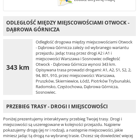
ODLEGŁOŚĆ MIĘDZY MIEJSCOWOŚCIAMI OTWOCK -
DĄBROWA GÓRNICZA
Odległość drogowa między miejscowościami Otwock
- Dąbrowa Górnicza zależy od wybranego wariantu
przejazdu. Jadąc trasą przez drogi A2 i A1 i
miejscowości Warszawa i Sosnowiec odległość
Otwock - Dąbrowa Górnicza wynosi 343 km.
343 km
Opisywana trasa prowadzi drogami: A1, A2, S1, S2, 2,
94, 801, 910, przez miejscowości: Warszawa,
Pruszków, Skierniewice, Łódź, Piotrków Trybunalski,
Radomsko, Częstochowa, Dąbrowa Górnicza,
Sosnowiec.
PRZEBIEG TRASY - DROGI I MIEJSCOWOŚCI
Poniżej prezentujemy interaktywny przebieg Twojej trasy. Drogi i
miejscowości są uszeregowane w kolejności przejazdu. Najpierw
pokazujemy drogę (jej nr i rodzaj), a następnie miejscowości, jakie
miniesz jadąc tą drogą na wybranej trasie. Chcesz się dowiedzieć więcej