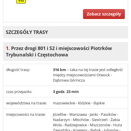
910
Zobacz szczegóły
SZCZEGÓŁY TRASY
1.
Przez drogi 801 i S2 i miejscowości Piotrków
Trybunalski i Częstochowa
długość trasy:
316 km
– taka na tej trasie jest odległość
między miejscowościami Otwock -
Dąbrowa Górnicza
czas przejazdu:
3 godz. 23 min
województwa na trasie:
mazowieckie - łódzkie - śląskie
miejscowości na trasie:
Józefów - Warszawa - Janki - Paszków -
Nadarzyn - Młochów - Siestrzeń - Żabia
Wola - Radziejowice - Mszczonów - Huta
Zawadzka - Kowiesy - Babsk - Julianów -