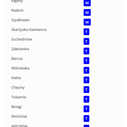
Kępiny
W
Radom
W
Szydłowiec
W
Skarżysko-Kamienna
T
Suchedniów
T
Zalezianka
T
Barcza
T
Wiśniówka
T
Kielce
T
Chęciny
T
Tokarnia
T
Brzegi
T
Mnichów
T
Jędrzejów