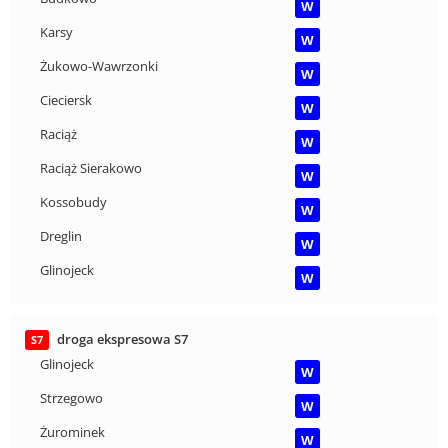
W
Karsy
W
Żukowo-Wawrzonki
W
Cieciersk
W
Raciąż
W
Raciąż Sierakowo
W
Kossobudy
W
Dreglin
W
Glinojeck
W
droga ekspresowa S7
S7
Glinojeck
W
Strzegowo
W
Żurominek
W