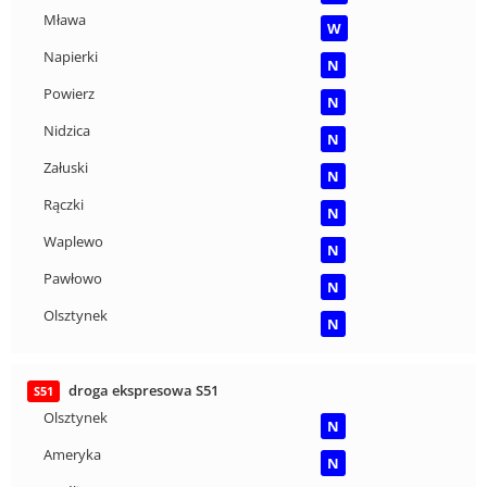
Mława
W
Napierki
N
Powierz
N
Nidzica
N
Załuski
N
Rączki
N
Waplewo
N
Pawłowo
N
Olsztynek
N
droga ekspresowa S51
S51
Olsztynek
N
Ameryka
N