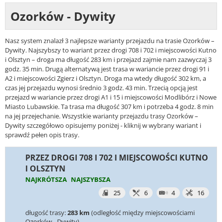
Ozorków - Dywity
Nasz system znalazł 3 najlepsze warianty przejazdu na trasie Ozorków –
Dywity. Najszybszy to wariant przez drogi 708 i 702 i miejscowości Kutno
i Olsztyn – droga ma długość 283 km i przejazd zajmie nam zazwyczaj 3
godz. 35 min. Drugą alternatywą jest trasa w wariancie przez drogi 91 i
A2 i miejscowości Zgierz i Olsztyn. Droga ma wtedy długość 302 km, a
czas jej przejazdu wynosi średnio 3 godz. 43 min. Trzecią opcją jest
przejazd w wariancie przez drogi A1 i 15 i miejscowości Modlibórz i Nowe
Miasto Lubawskie. Ta trasa ma długość 307 km i potrzeba 4 godz. 8 min
na jej przejechanie. Wszystkie warianty przejazdu trasy Ozorków –
Dywity szczegółowo opisujemy poniżej - kliknij w wybrany wariant i
sprawdź pełen opis trasy.
PRZEZ DROGI 708 I 702 I MIEJSCOWOŚCI KUTNO
I OLSZTYN
NAJKRÓTSZA
NAJSZYBSZA
25
6
4
16
długość trasy:
283 km
(odległość między miejscowościami
Ozorków - Dywity)