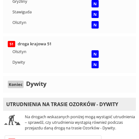
Gryźliny
N
Stawiguda
N
Olsztyn
N
droga krajowa 51
51
Olsztyn
N
Dywity
N
Dywity
Koniec
UTRUDNIENIA NA TRASIE OZORKÓW - DYWITY
Na drogach wskazanych poniżej mogą wystąpić utrudnienia
– sprawdź, czy utrudnienia wystąpią również podczas
przejazdu daną drogą na trasie Ozorków - Dywity.