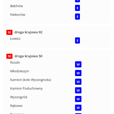
Bełchów
E
Nieborów
E
droga krajowa 92
92
Łowicz
E
droga krajowa 50
50
Ruszki
W
Młodzieszyn
W
Kamion (koło Wyszogrodu)
W
Kamion Poduchowny
W
Wyszogród
W
Rębowo
W