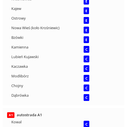
E
Kajew
E
Ostrowy
E
Nowa Wieś (koło Krośniewic)
E
Bzówki
E
Kamienna
C
Lubień Kujawski
C
Kaczawka
C
Modlibórz
C
Chojny
C
Dąbrówka
C
autostrada A1
A1
Kowal
C