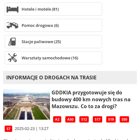
Hotele i motele (81)
Pomoc drogowa (6)
Stacje paliwowe (25)
Warsztaty samochodowe (16)
INFORMACJE O DROGACH NA TRASIE
GDDKIA przygotowuje się do
budowy 400 km nowych tras na
Mazowszu. Co to za drogi?
A2
A50
S12
S17
S19
S50
2025-02-23 | 13:27
S7