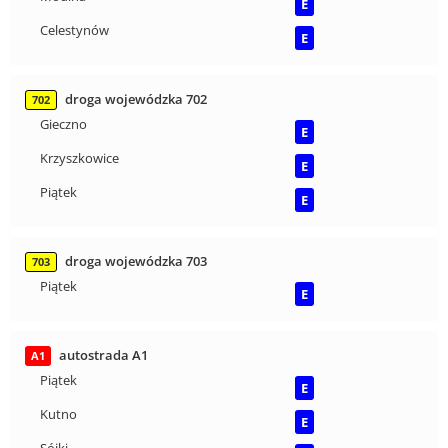
E
Celestynów
E
droga wojewódzka 702
702
Gieczno
E
Krzyszkowice
E
Piątek
E
droga wojewódzka 703
703
Piątek
E
autostrada A1
A1
Piątek
E
Kutno
E