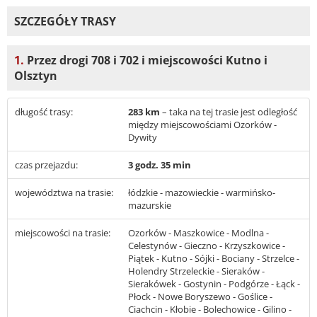
SZCZEGÓŁY TRASY
1.
Przez drogi 708 i 702 i miejscowości Kutno i
Olsztyn
długość trasy:
283 km
– taka na tej trasie jest odległość
między miejscowościami Ozorków -
Dywity
czas przejazdu:
3 godz. 35 min
województwa na trasie:
łódzkie - mazowieckie - warmińsko-
mazurskie
miejscowości na trasie:
Ozorków - Maszkowice - Modlna -
Celestynów - Gieczno - Krzyszkowice -
Piątek - Kutno - Sójki - Bociany - Strzelce -
Holendry Strzeleckie - Sieraków -
Sierakówek - Gostynin - Podgórze - Łąck -
Płock - Nowe Boryszewo - Goślice -
Ciachcin - Kłobie - Bolechowice - Gilino -