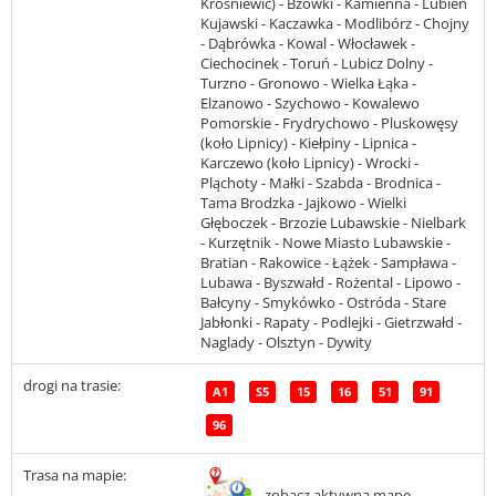
Krośniewic) - Bzówki - Kamienna - Lubień
Kujawski - Kaczawka - Modlibórz - Chojny
- Dąbrówka - Kowal - Włocławek -
Ciechocinek - Toruń - Lubicz Dolny -
Turzno - Gronowo - Wielka Łąka -
Elzanowo - Szychowo - Kowalewo
Pomorskie - Frydrychowo - Pluskowęsy
(koło Lipnicy) - Kiełpiny - Lipnica -
Karczewo (koło Lipnicy) - Wrocki -
Pląchoty - Małki - Szabda - Brodnica -
Tama Brodzka - Jajkowo - Wielki
Głęboczek - Brzozie Lubawskie - Nielbark
- Kurzętnik - Nowe Miasto Lubawskie -
Bratian - Rakowice - Łążek - Sampława -
Lubawa - Byszwałd - Rożental - Lipowo -
Bałcyny - Smykówko - Ostróda - Stare
Jabłonki - Rapaty - Podlejki - Gietrzwałd -
Naglady - Olsztyn - Dywity
drogi na trasie:
A1
S5
15
16
51
91
96
Trasa na mapie:
zobacz aktywną mapę