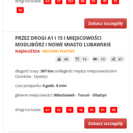
drogi na trasie:
A2
S7
S51
50
51
70
91
92
Zobacz szczegóły
PRZEZ DROGI A1 I 15 I MIEJSCOWOŚCI
MODLIBÓRZ I NOWE MIASTO LUBAWSKIE
NAJDŁUŻSZA
ODCINKI PŁATNE
49
14
10
47
długość trasy:
307 km
(odległość między miejscowościami
Ozorków - Dywity)
czas przejazdu:
4 godz. 8 min
główne miejscowości:
Włocławek
-
Toruń
-
Olsztyn
drogi na trasie:
A1
S5
15
16
51
91
96
Zobacz szczegóły