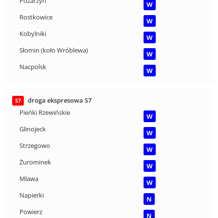
Pozarzyn
W
Rostkowice
W
Kobylniki
W
Słomin (koło Wróblewa)
W
Nacpolsk
W
droga ekspresowa S7
S7
Pieńki Rzewińskie
W
Glinojeck
W
Strzegowo
W
Żurominek
W
Mława
W
Napierki
N
Powierz
N