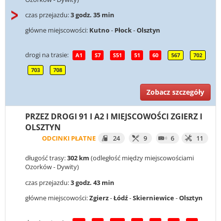
czas przejazdu:
3 godz. 35 min
główne miejscowości:
Kutno
-
Płock
-
Olsztyn
drogi na trasie:
A1
S7
S51
51
60
567
702
703
708
Zobacz szczegóły
PRZEZ DROGI 91 I A2 I MIEJSCOWOŚCI ZGIERZ I
OLSZTYN
ODCINKI PŁATNE
24
9
6
11
długość trasy:
302 km
(odległość między miejscowościami
Ozorków - Dywity)
czas przejazdu:
3 godz. 43 min
główne miejscowości:
Zgierz
-
Łódź
-
Skierniewice
-
Olsztyn