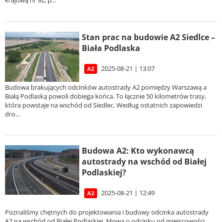
krajową nr 92, p...
Stan prac na budowie A2 Siedlce –
Biała Podlaska
2025-08-21 | 13:07
A2
Budowa brakujących odcinków autostrady A2 pomiędzy Warszawą a
Białą Podlaską powoli dobiega końca. To łącznie 50 kilometrów trasy,
która powstaje na wschód od Siedlec. Według ostatnich zapowiedzi
dro...
Budowa A2: Kto wykonawcą
autostrady na wschód od Białej
Podlaskiej?
2025-08-21 | 12:49
A2
Poznaliśmy chętnych do projektowania i budowy odcinka autostrady
A2 na wschód od Białej Podlaskiej. Mowa o odcinku od miejscowości