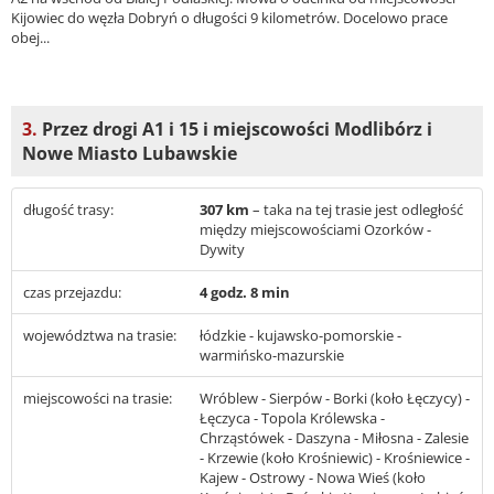
Kijowiec do węzła Dobryń o długości 9 kilometrów. Docelowo prace
obej...
3.
Przez drogi A1 i 15 i miejscowości Modlibórz i
Nowe Miasto Lubawskie
długość trasy:
307 km
– taka na tej trasie jest odległość
między miejscowościami Ozorków -
Dywity
czas przejazdu:
4 godz. 8 min
województwa na trasie:
łódzkie - kujawsko-pomorskie -
warmińsko-mazurskie
miejscowości na trasie:
Wróblew - Sierpów - Borki (koło Łęczycy) -
Łęczyca - Topola Królewska -
Chrząstówek - Daszyna - Miłosna - Zalesie
- Krzewie (koło Krośniewic) - Krośniewice -
Kajew - Ostrowy - Nowa Wieś (koło