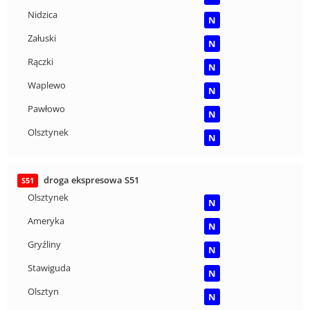
Nidzica
N
Załuski
N
Rączki
N
Waplewo
N
Pawłowo
N
Olsztynek
N
droga ekspresowa S51
S51
Olsztynek
N
Ameryka
N
Gryźliny
N
Stawiguda
N
Olsztyn
N