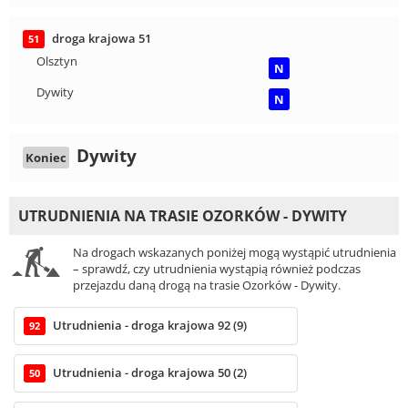
droga krajowa 51
51
Olsztyn
N
Dywity
N
Dywity
Koniec
UTRUDNIENIA NA TRASIE OZORKÓW - DYWITY
Na drogach wskazanych poniżej mogą wystąpić utrudnienia
– sprawdź, czy utrudnienia wystąpią również podczas
przejazdu daną drogą na trasie Ozorków - Dywity.
Utrudnienia - droga krajowa 92 (9)
92
Utrudnienia - droga krajowa 50 (2)
50