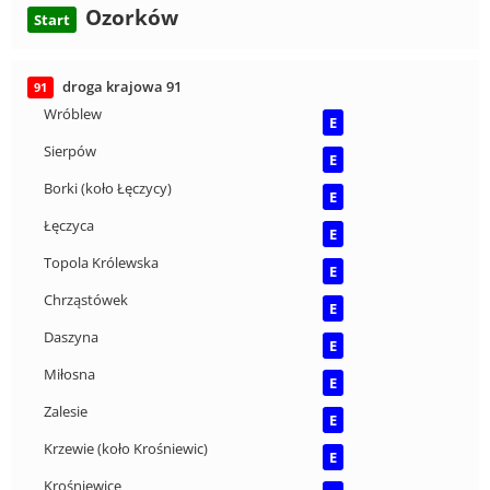
Ozorków
Start
droga krajowa 91
91
Wróblew
E
Sierpów
E
Borki (koło Łęczycy)
E
Łęczyca
E
Topola Królewska
E
Chrząstówek
E
Daszyna
E
Miłosna
E
Zalesie
E
Krzewie (koło Krośniewic)
E
Krośniewice