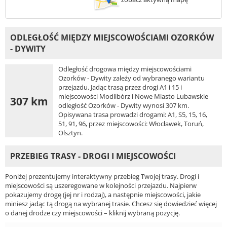
ODLEGŁOŚĆ MIĘDZY MIEJSCOWOŚCIAMI OZORKÓW
- DYWITY
Odległość drogowa między miejscowościami
Ozorków - Dywity zależy od wybranego wariantu
przejazdu. Jadąc trasą przez drogi A1 i 15 i
miejscowości Modlibórz i Nowe Miasto Lubawskie
307 km
odległość Ozorków - Dywity wynosi 307 km.
Opisywana trasa prowadzi drogami: A1, S5, 15, 16,
51, 91, 96, przez miejscowości: Włocławek, Toruń,
Olsztyn.
PRZEBIEG TRASY - DROGI I MIEJSCOWOŚCI
Poniżej prezentujemy interaktywny przebieg Twojej trasy. Drogi i
miejscowości są uszeregowane w kolejności przejazdu. Najpierw
pokazujemy drogę (jej nr i rodzaj), a następnie miejscowości, jakie
miniesz jadąc tą drogą na wybranej trasie. Chcesz się dowiedzieć więcej
o danej drodze czy miejscowości – kliknij wybraną pozycję.