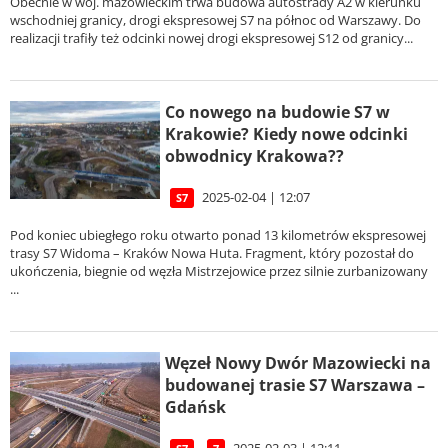
Obecnie w woj. mazowieckim trwa budowa autostrady A2 w kierunku
wschodniej granicy, drogi ekspresowej S7 na północ od Warszawy. Do
realizacji trafiły też odcinki nowej drogi ekspresowej S12 od granicy...
Co nowego na budowie S7 w
Krakowie? Kiedy nowe odcinki
obwodnicy Krakowa??
2025-02-04 | 12:07
S7
Pod koniec ubiegłego roku otwarto ponad 13 kilometrów ekspresowej
trasy S7 Widoma – Kraków Nowa Huta. Fragment, który pozostał do
ukończenia, biegnie od węzła Mistrzejowice przez silnie zurbanizowany
...
Węzeł Nowy Dwór Mazowiecki na
budowanej trasie S7 Warszawa –
Gdańsk