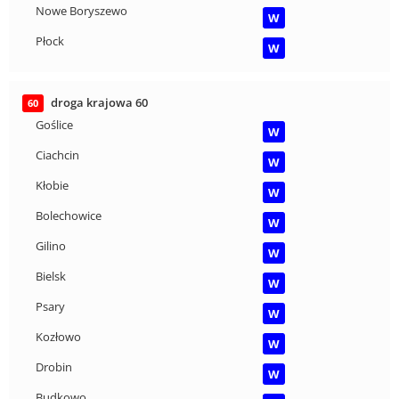
Nowe Boryszewo
W
Płock
W
droga krajowa 60
60
Goślice
W
Ciachcin
W
Kłobie
W
Bolechowice
W
Gilino
W
Bielsk
W
Psary
W
Kozłowo
W
Drobin
W
Budkowo