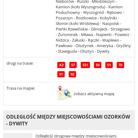
Nieborów - Ruszki - Młodzieszyn -
Kamion (koło Wyszogrodu) - Kamion
Poduchowny - Wyszogród - Rębowo -
Pozarzyn - Rostkowice - Kobylniki -
Słomin (koło Wróblewa) - Nacpolsk -
Pieńki Rzewińskie - Glinojeck - Strzegowo
- Żurominek - Mława - Napierki - Powierz -
Nidzica - Załuski - Rączki - Waplewo -
Pawłowo - Olsztynek - Ameryka - Gryźliny
- Stawiguda - Olsztyn - Dywity
drogi na trasie:
A2
S7
S51
50
51
70
91
92
Trasa na mapie:
zobacz aktywną mapę
ODLEGŁOŚĆ MIĘDZY MIEJSCOWOŚCIAMI OZORKÓW
- DYWITY
Odległość drogowa między miejscowościami