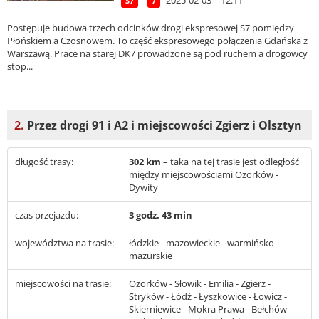
2025-02-03 | 12:11
S7
7
Postępuje budowa trzech odcinków drogi ekspresowej S7 pomiędzy
Płońskiem a Czosnowem. To część ekspresowego połączenia Gdańska z
Warszawą. Prace na starej DK7 prowadzone są pod ruchem a drogowcy
stop...
2.
Przez drogi 91 i A2 i miejscowości Zgierz i Olsztyn
długość trasy:
302 km
– taka na tej trasie jest odległość
między miejscowościami Ozorków -
Dywity
czas przejazdu:
3 godz. 43 min
województwa na trasie:
łódzkie - mazowieckie - warmińsko-
mazurskie
miejscowości na trasie:
Ozorków - Słowik - Emilia - Zgierz -
Stryków - Łódź - Łyszkowice - Łowicz -
Skierniewice - Mokra Prawa - Bełchów -