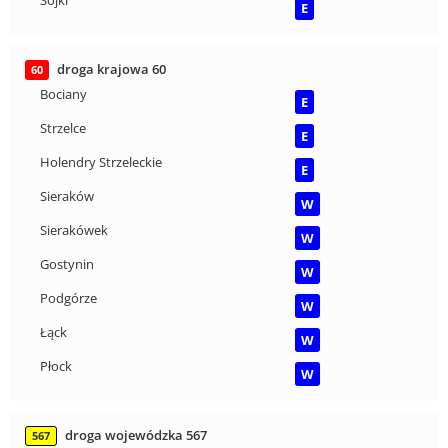
Sójki
E
droga krajowa 60
60
Bociany
E
Strzelce
E
Holendry Strzeleckie
E
Sieraków
W
Sierakówek
W
Gostynin
W
Podgórze
W
Łąck
W
Płock
W
droga wojewódzka 567
567