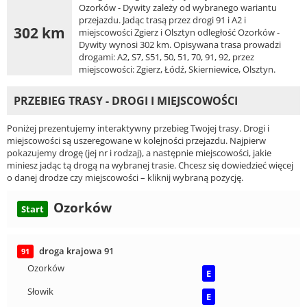
Ozorków - Dywity zależy od wybranego wariantu
przejazdu. Jadąc trasą przez drogi 91 i A2 i
302 km
miejscowości Zgierz i Olsztyn odległość Ozorków -
Dywity wynosi 302 km. Opisywana trasa prowadzi
drogami: A2, S7, S51, 50, 51, 70, 91, 92, przez
miejscowości: Zgierz, Łódź, Skierniewice, Olsztyn.
PRZEBIEG TRASY - DROGI I MIEJSCOWOŚCI
Poniżej prezentujemy interaktywny przebieg Twojej trasy. Drogi i
miejscowości są uszeregowane w kolejności przejazdu. Najpierw
pokazujemy drogę (jej nr i rodzaj), a następnie miejscowości, jakie
miniesz jadąc tą drogą na wybranej trasie. Chcesz się dowiedzieć więcej
o danej drodze czy miejscowości – kliknij wybraną pozycję.
Ozorków
Start
droga krajowa 91
91
Ozorków
E
Słowik
E