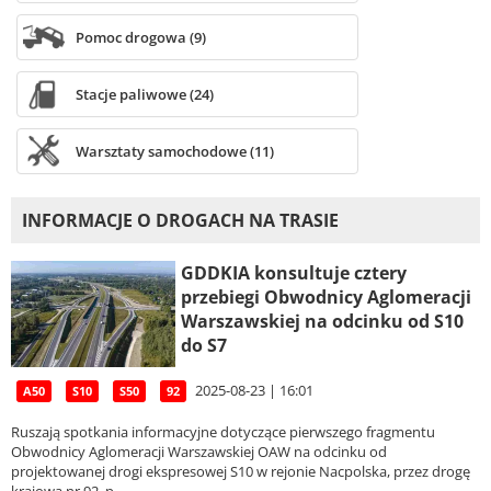
Pomoc drogowa (9)
Stacje paliwowe (24)
Warsztaty samochodowe (11)
INFORMACJE O DROGACH NA TRASIE
GDDKIA konsultuje cztery
przebiegi Obwodnicy Aglomeracji
Warszawskiej na odcinku od S10
do S7
2025-08-23 | 16:01
A50
S10
S50
92
Ruszają spotkania informacyjne dotyczące pierwszego fragmentu
Obwodnicy Aglomeracji Warszawskiej OAW na odcinku od
projektowanej drogi ekspresowej S10 w rejonie Nacpolska, przez drogę