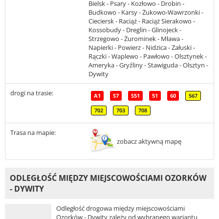
Bielsk - Psary - Kozłowo - Drobin -
Budkowo - Karsy - Żukowo-Wawrzonki -
Cieciersk - Raciąż - Raciąż Sierakowo -
Kossobudy - Dreglin - Glinojeck -
Strzegowo - Żurominek - Mława -
Napierki - Powierz - Nidzica - Załuski -
Rączki - Waplewo - Pawłowo - Olsztynek -
Ameryka - Gryźliny - Stawiguda - Olsztyn -
Dywity
drogi na trasie:
A1
S7
S51
51
60
567
702
703
708
Trasa na mapie:
zobacz aktywną mapę
ODLEGŁOŚĆ MIĘDZY MIEJSCOWOŚCIAMI OZORKÓW
- DYWITY
Odległość drogowa między miejscowościami
Ozorków - Dywity zależy od wybranego wariantu