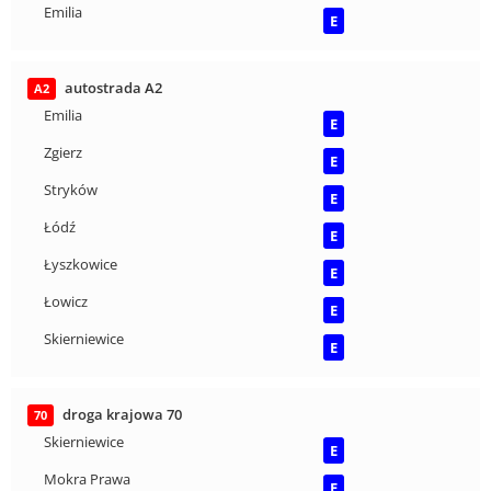
Emilia
E
autostrada A2
A2
Emilia
E
Zgierz
E
Stryków
E
Łódź
E
Łyszkowice
E
Łowicz
E
Skierniewice
E
droga krajowa 70
70
Skierniewice
E
Mokra Prawa
E