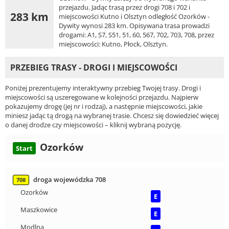
przejazdu. Jadąc trasą przez drogi 708 i 702 i
283 km
miejscowości Kutno i Olsztyn odległość Ozorków -
Dywity wynosi 283 km. Opisywana trasa prowadzi
drogami: A1, S7, S51, 51, 60, 567, 702, 703, 708, przez
miejscowości: Kutno, Płock, Olsztyn.
PRZEBIEG TRASY - DROGI I MIEJSCOWOŚCI
Poniżej prezentujemy interaktywny przebieg Twojej trasy. Drogi i
miejscowości są uszeregowane w kolejności przejazdu. Najpierw
pokazujemy drogę (jej nr i rodzaj), a następnie miejscowości, jakie
miniesz jadąc tą drogą na wybranej trasie. Chcesz się dowiedzieć więcej
o danej drodze czy miejscowości – kliknij wybraną pozycję.
Ozorków
Start
droga wojewódzka 708
708
Ozorków
E
Maszkowice
E
Modlna