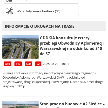
Warsztaty samochodowe (35)
INFORMACJE O DROGACH NA TRASIE
GDDKIA konsultuje cztery
przebiegi Obwodnicy Aglomeracji
Warszawskiej na odcinku od S10
do S7
2025-08-23 | 16:01
A50
S10
S50
92
Ruszają spotkania informacyjne dotyczące pierwszego fragmentu
Obwodnicy Aglomeracji Warszawskiej OAW na odcinku od
projektowanej drogi ekspresowej S10 w rejonie Nacpolska, przez drogę
krajową nr 92, p...
Stan prac na budowie A2 Siedlce –