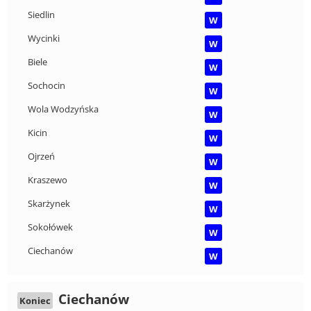
Siedlin
W
Wycinki
W
Biele
W
Sochocin
W
Wola Wodzyńska
W
Kicin
W
Ojrzeń
W
Kraszewo
W
Skarżynek
W
Sokołówek
W
Ciechanów
W
Ciechanów
Koniec