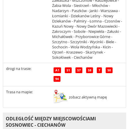
Zawadzka - Mszczonów - Radziejowice -
Żabia Wola - Siestrzeń - Młochów -
Nadarzyn - Paszków - Janki - Warszawa -
Łomianki - Dziekanów Leśny - Nowy
Dziekanów - Palmiry - Łomna - Czosnów -
Kazuń Nowy - Nowy Dwór Mazowiecki -
Zakroczym - Sobole - Niepiekła - Załuski -
Michałówek - Przyborowice Górne -
Szczytno - Szczytniki - Wycinki - Biele -
Sochocin - Wola Wodzyńska - Kicin -
Ojrzeń - Kraszewo - Skarżynek -
Sokołówek - Ciechanów
drogi na trasie:
A1
S1
S7
S8
7
50
94
Trasa na mapie:
zobacz aktywną mapę
ODLEGŁOŚĆ MIĘDZY MIEJSCOWOŚCIAMI
SOSNOWIEC - CIECHANÓW