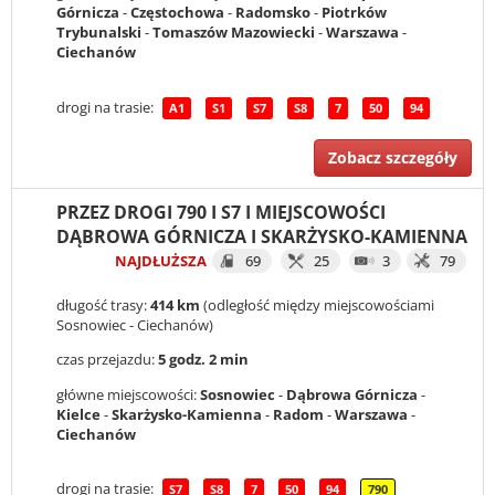
Górnicza
-
Częstochowa
-
Radomsko
-
Piotrków
Trybunalski
-
Tomaszów Mazowiecki
-
Warszawa
-
Ciechanów
drogi na trasie:
A1
S1
S7
S8
7
50
94
Zobacz szczegóły
PRZEZ DROGI 790 I S7 I MIEJSCOWOŚCI
DĄBROWA GÓRNICZA I SKARŻYSKO-KAMIENNA
NAJDŁUŻSZA
69
25
3
79
długość trasy:
414 km
(odległość między miejscowościami
Sosnowiec - Ciechanów)
czas przejazdu:
5 godz. 2 min
główne miejscowości:
Sosnowiec
-
Dąbrowa Górnicza
-
Kielce
-
Skarżysko-Kamienna
-
Radom
-
Warszawa
-
Ciechanów
drogi na trasie:
S7
S8
7
50
94
790