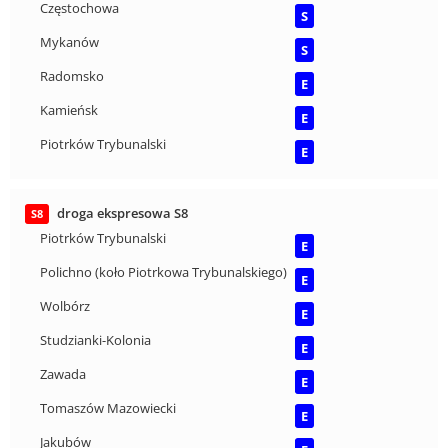
Częstochowa
S
Mykanów
S
Radomsko
E
Kamieńsk
E
Piotrków Trybunalski
E
droga ekspresowa S8
S8
Piotrków Trybunalski
E
Polichno (koło Piotrkowa Trybunalskiego)
E
Wolbórz
E
Studzianki-Kolonia
E
Zawada
E
Tomaszów Mazowiecki
E
Jakubów