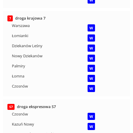
W
droga krajowa 7
7
Warszawa
W
Łomianki
W
Dziekanów Leśny
W
Nowy Dziekanów
W
Palmiry
W
Łomna
W
Czosnów
W
droga ekspresowa S7
S7
Czosnów
W
Kazuń Nowy
W