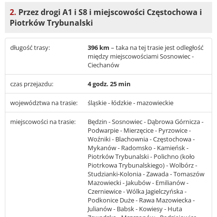
2.
Przez drogi A1 i S8 i miejscowości Częstochowa i
Piotrków Trybunalski
długość trasy:
396 km
– taka na tej trasie jest odległość
między miejscowościami Sosnowiec -
Ciechanów
czas przejazdu:
4 godz. 25 min
województwa na trasie:
śląskie - łódzkie - mazowieckie
miejscowości na trasie:
Będzin - Sosnowiec - Dąbrowa Górnicza -
Podwarpie - Mierzęcice - Pyrzowice -
Woźniki - Blachownia - Częstochowa -
Mykanów - Radomsko - Kamieńsk -
Piotrków Trybunalski - Polichno (koło
Piotrkowa Trybunalskiego) - Wolbórz -
Studzianki-Kolonia - Zawada - Tomaszów
Mazowiecki - Jakubów - Emilianów -
Czerniewice - Wólka Jagielczyńska -
Podkonice Duże - Rawa Mazowiecka -
Julianów - Babsk - Kowiesy - Huta