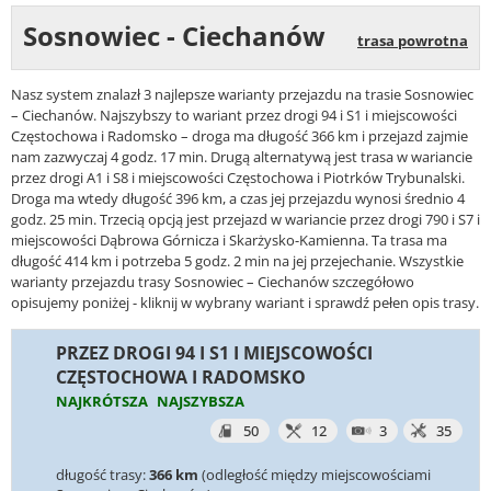
Sosnowiec - Ciechanów
trasa powrotna
Nasz system znalazł 3 najlepsze warianty przejazdu na trasie Sosnowiec
– Ciechanów. Najszybszy to wariant przez drogi 94 i S1 i miejscowości
Częstochowa i Radomsko – droga ma długość 366 km i przejazd zajmie
nam zazwyczaj 4 godz. 17 min. Drugą alternatywą jest trasa w wariancie
przez drogi A1 i S8 i miejscowości Częstochowa i Piotrków Trybunalski.
Droga ma wtedy długość 396 km, a czas jej przejazdu wynosi średnio 4
godz. 25 min. Trzecią opcją jest przejazd w wariancie przez drogi 790 i S7 i
miejscowości Dąbrowa Górnicza i Skarżysko-Kamienna. Ta trasa ma
długość 414 km i potrzeba 5 godz. 2 min na jej przejechanie. Wszystkie
warianty przejazdu trasy Sosnowiec – Ciechanów szczegółowo
opisujemy poniżej - kliknij w wybrany wariant i sprawdź pełen opis trasy.
PRZEZ DROGI 94 I S1 I MIEJSCOWOŚCI
CZĘSTOCHOWA I RADOMSKO
NAJKRÓTSZA
NAJSZYBSZA
50
12
3
35
długość trasy:
366 km
(odległość między miejscowościami