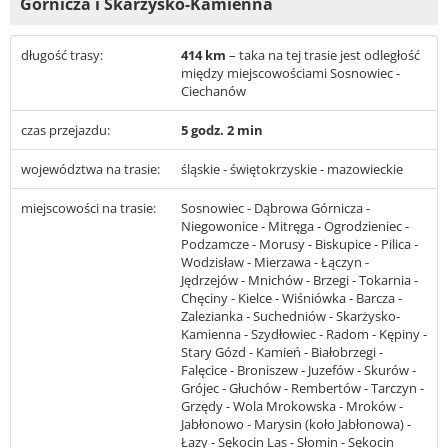
Górnicza i Skarżysko-Kamienna
długość trasy:
414 km
– taka na tej trasie jest odległość
między miejscowościami Sosnowiec -
Ciechanów
czas przejazdu:
5 godz. 2 min
województwa na trasie:
śląskie - świętokrzyskie - mazowieckie
miejscowości na trasie:
Sosnowiec - Dąbrowa Górnicza -
Niegowonice - Mitręga - Ogrodzieniec -
Podzamcze - Morusy - Biskupice - Pilica -
Wodzisław - Mierzawa - Łączyn -
Jędrzejów - Mnichów - Brzegi - Tokarnia -
Chęciny - Kielce - Wiśniówka - Barcza -
Zalezianka - Suchedniów - Skarżysko-
Kamienna - Szydłowiec - Radom - Kępiny -
Stary Gózd - Kamień - Białobrzegi -
Falęcice - Broniszew - Juzefów - Skurów -
Grójec - Głuchów - Rembertów - Tarczyn -
Grzędy - Wola Mrokowska - Mroków -
Jabłonowo - Marysin (koło Jabłonowa) -
Łazy - Sękocin Las - Słomin - Sękocin