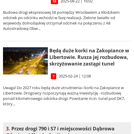
2025-08-22 | 16:02
S8
Budowa drogi ekspresowej S8 pomiędzy Wrocławiem a Kłodzkiem
odcinek po odcinku wchodzi w fazę realizacji. Zielone światło od
wojewody dolnośląskiej otrzymał odcinek na połączeniu z A8
Autostradową Obw...
Będą duże korki na Zakopiance w
Libertowie. Rusza jej rozbudowa,
skrzyżowanie zastąpi tunel
2025-02-24 | 12:08
7
Uwaga! Do 2027 roku będą duże utrudnienia i korki na Zakopiance w
Libertowie. Drogowcy rozpoczynają ważną inwestycję - rozbudowę
ponad kilometrowego odcinka drogi. Powstanie m.in. tunel pod DK7,
który...
3.
Przez drogi 790 i S7 i miejscowości Dąbrowa