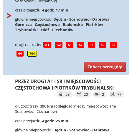
Sosnowiec - Ciechanów)
czas przejazdu:
4 godz. 17 min
główne miejscowości:
Będzin
-
Sosnowiec
-
Dąbrowa
Górnicza
-
Częstochowa
-
Radomsko
-
Piotrków
Trybunalski
-
Łódź
-
Ciechanów
drogi na trasie:
A1
A2
S1
S7
14
50
92
94
704
Zobacz szczegóły
PRZEZ DROGI A1 I S8 I MIEJSCOWOŚCI
CZĘSTOCHOWA I PIOTRKÓW TRYBUNALSKI
58
20
2
77
długość trasy:
396 km
(odległość między miejscowościami
Sosnowiec - Ciechanów)
czas przejazdu:
4 godz. 25 min
główne miejscowości:
Będzin
-
Sosnowiec
-
Dąbrowa