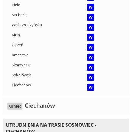
Biele
W
Sochocin
W
Wola Wodzyńska
W
Kicin
W
Ojrzeń
W
Kraszewo
W
Skarżynek
W
Sokołówek
W
Ciechanów
W
Ciechanów
Koniec
UTRUDNIENIA NA TRASIE SOSNOWIEC -
CIECHANÓW