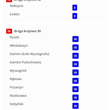
Małszyce
E
Łowicz
E
droga krajowa 50
50
Ruszki
W
Młodzieszyn
W
Kamion (koło Wyszogrodu)
W
Kamion Poduchowny
W
Wyszogród
W
Rębowo
W
Pozarzyn
W
Rostkowice
W
Kobylniki
W