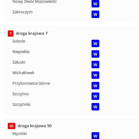
Nowy Dwór Mazowiecki
W
Zakroczym
W
droga krajowa 7
7
Sobole
W
Niepiekła
W
Załuski
W
Michałówek
W
Przyborowice Górne
W
Szczytno
W
Szczytniki
W
droga krajowa 50
50
Wycinki
W