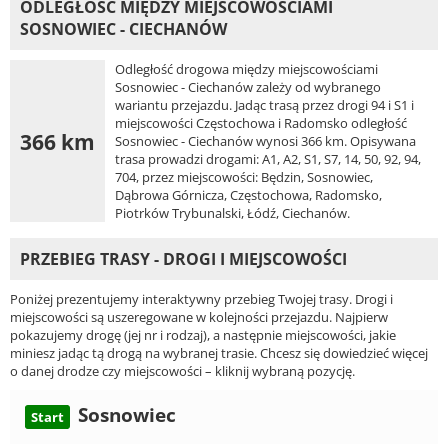
ODLEGŁOŚĆ MIĘDZY MIEJSCOWOŚCIAMI
SOSNOWIEC - CIECHANÓW
Odległość drogowa między miejscowościami
Sosnowiec - Ciechanów zależy od wybranego
wariantu przejazdu. Jadąc trasą przez drogi 94 i S1 i
miejscowości Częstochowa i Radomsko odległość
366 km
Sosnowiec - Ciechanów wynosi 366 km. Opisywana
trasa prowadzi drogami: A1, A2, S1, S7, 14, 50, 92, 94,
704, przez miejscowości: Będzin, Sosnowiec,
Dąbrowa Górnicza, Częstochowa, Radomsko,
Piotrków Trybunalski, Łódź, Ciechanów.
PRZEBIEG TRASY - DROGI I MIEJSCOWOŚCI
Poniżej prezentujemy interaktywny przebieg Twojej trasy. Drogi i
miejscowości są uszeregowane w kolejności przejazdu. Najpierw
pokazujemy drogę (jej nr i rodzaj), a następnie miejscowości, jakie
miniesz jadąc tą drogą na wybranej trasie. Chcesz się dowiedzieć więcej
o danej drodze czy miejscowości – kliknij wybraną pozycję.
Sosnowiec
Start