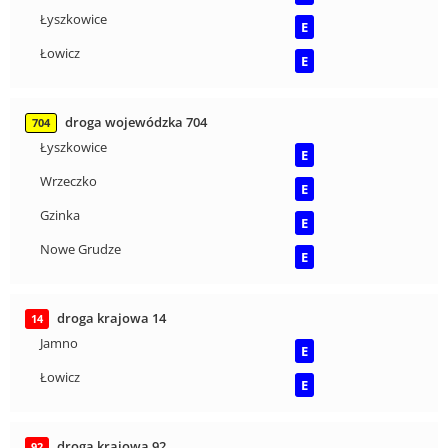
Łyszkowice
E
Łowicz
E
droga wojewódzka 704
704
Łyszkowice
E
Wrzeczko
E
Gzinka
E
Nowe Grudze
E
droga krajowa 14
14
Jamno
E
Łowicz
E
droga krajowa 92
92