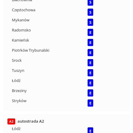
S
Częstochowa
S
Mykanów
S
Radomsko
E
Kamieńsk
E
Piotrków Trybunalski
E
Srock
E
Tuszyn
E
Łódź
E
Brzeziny
E
Stryków
E
autostrada A2
A2
Łódź
E