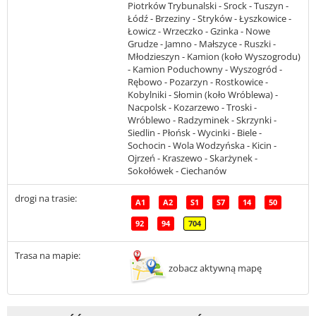
Piotrków Trybunalski - Srock - Tuszyn -
Łódź - Brzeziny - Stryków - Łyszkowice -
Łowicz - Wrzeczko - Gzinka - Nowe
Grudze - Jamno - Małszyce - Ruszki -
Młodzieszyn - Kamion (koło Wyszogrodu)
- Kamion Poduchowny - Wyszogród -
Rębowo - Pozarzyn - Rostkowice -
Kobylniki - Słomin (koło Wróblewa) -
Nacpolsk - Kozarzewo - Troski -
Wróblewo - Radzyminek - Skrzynki -
Siedlin - Płońsk - Wycinki - Biele -
Sochocin - Wola Wodzyńska - Kicin -
Ojrzeń - Kraszewo - Skarżynek -
Sokołówek - Ciechanów
drogi na trasie:
A1
A2
S1
S7
14
50
92
94
704
Trasa na mapie:
zobacz aktywną mapę