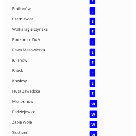
E
Emilianów
E
Czerniewice
E
Wólka Jagielczyńska
E
Podkonice Duże
E
Rawa Mazowiecka
E
Julianów
E
Babsk
E
Kowiesy
E
Huta Zawadzka
E
Mszczonów
W
Radziejowice
W
Żabia Wola
W
Siestrzeń
W