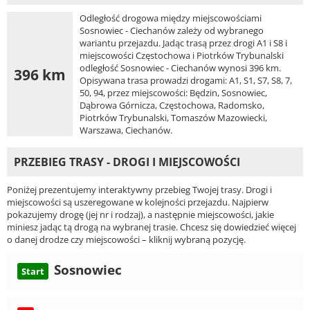
Odległość drogowa między miejscowościami
Sosnowiec - Ciechanów zależy od wybranego
wariantu przejazdu. Jadąc trasą przez drogi A1 i S8 i
miejscowości Częstochowa i Piotrków Trybunalski
odległość Sosnowiec - Ciechanów wynosi 396 km.
396 km
Opisywana trasa prowadzi drogami: A1, S1, S7, S8, 7,
50, 94, przez miejscowości: Będzin, Sosnowiec,
Dąbrowa Górnicza, Częstochowa, Radomsko,
Piotrków Trybunalski, Tomaszów Mazowiecki,
Warszawa, Ciechanów.
PRZEBIEG TRASY - DROGI I MIEJSCOWOŚCI
Poniżej prezentujemy interaktywny przebieg Twojej trasy. Drogi i
miejscowości są uszeregowane w kolejności przejazdu. Najpierw
pokazujemy drogę (jej nr i rodzaj), a następnie miejscowości, jakie
miniesz jadąc tą drogą na wybranej trasie. Chcesz się dowiedzieć więcej
o danej drodze czy miejscowości – kliknij wybraną pozycję.
Sosnowiec
Start