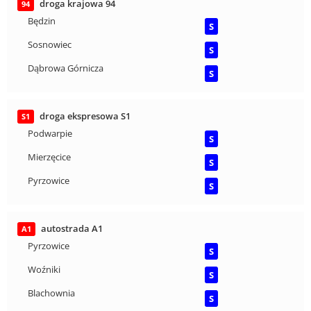
droga krajowa 94
94
Będzin
S
Sosnowiec
S
Dąbrowa Górnicza
S
droga ekspresowa S1
S1
Podwarpie
S
Mierzęcice
S
Pyrzowice
S
autostrada A1
A1
Pyrzowice
S
Woźniki
S
Blachownia
S