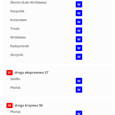
Słomin (koło Wróblewa)
W
Nacpolsk
W
Kozarzewo
W
Troski
W
Wróblewo
W
Radzyminek
W
Skrzynki
W
droga ekspresowa S7
S7
Siedlin
W
Płońsk
W
droga krajowa 50
50
Płońsk
W