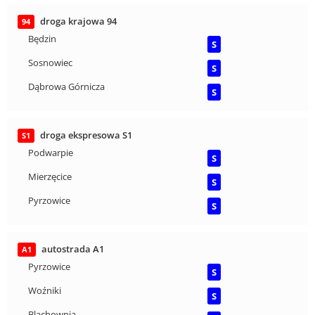
droga krajowa 94
94
Będzin
S
Sosnowiec
S
Dąbrowa Górnicza
S
droga ekspresowa S1
S1
Podwarpie
S
Mierzęcice
S
Pyrzowice
S
autostrada A1
A1
Pyrzowice
S
Woźniki
S
Blachownia