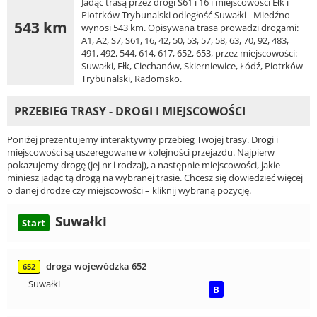
Jadąc trasą przez drogi S61 i 16 i miejscowości Ełk i
Piotrków Trybunalski odległość Suwałki - Miedźno
543 km
wynosi 543 km. Opisywana trasa prowadzi drogami:
A1, A2, S7, S61, 16, 42, 50, 53, 57, 58, 63, 70, 92, 483,
491, 492, 544, 614, 617, 652, 653, przez miejscowości:
Suwałki, Ełk, Ciechanów, Skierniewice, Łódź, Piotrków
Trybunalski, Radomsko.
PRZEBIEG TRASY - DROGI I MIEJSCOWOŚCI
Poniżej prezentujemy interaktywny przebieg Twojej trasy. Drogi i
miejscowości są uszeregowane w kolejności przejazdu. Najpierw
pokazujemy drogę (jej nr i rodzaj), a następnie miejscowości, jakie
miniesz jadąc tą drogą na wybranej trasie. Chcesz się dowiedzieć więcej
o danej drodze czy miejscowości – kliknij wybraną pozycję.
Suwałki
Start
droga wojewódzka 652
652
Suwałki
B