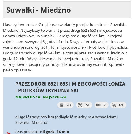
Suwałki - Miedźno
Nasz system znalazł 2 najlepsze warianty przejazdu na trasie Suwałki –
Miedźno. Najszybszy to wariant przez drogi 652 i 653 i miejscowości
Łomża i Piotrków Trybunalski – droga ma długość 515 km i przejazd
zajmie nam zazwyczaj 6 godz. 14 min. Drugą alternatywą jest trasa w
wariancie przez drogi S61 i 16 i miejscowości Ełk i Piotrków Trybunalski.
Droga ma wtedy długość 543 km, a czas jej przejazdu wynosi średnio 7
godz. 12 min. Wszystkie warianty przejazdu trasy Suwałki – Miedźno
szczegółowo opisujemy poniżej - kliknij w wybrany wariant i sprawdź
pełen opis trasy.
PRZEZ DROGI 652 I 653 I MIEJSCOWOŚCI ŁOMŻA
I PIOTRKÓW TRYBUNALSKI
NAJKRÓTSZA
NAJSZYBSZA
70
24
7
81
długość trasy:
515 km
(odległość między miejscowościami
Suwałki - Miedźno)
czas przejazdu:
6 godz. 14 min