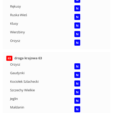
Rękusy
N
Ruska Wieś
N
Klusy
N
Wierzbiny
N
Orzysz
N
droga krajowa 63
63
Orzysz
N
Gaudynki
N
Kociołek Szlachecki
N
Szczechy Wielkie
N
Jeglin
N
Maldanin
N