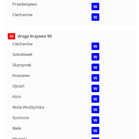
Przedwojewo
W
Ciechanów
W
droga krajowa 50
50
Ciechanów
W
Sokołówek
W
Skarżynek
W
Kraszewo
W
Ojrzeń
W
Kicin
W
Wola Wodzyńska
W
Sochocin
W
Biele
W
Wycinki