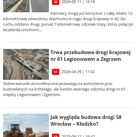
2026-05-11 | 16:18
42
Kierowcy mogą już korzystać z całej, blisko 12-
kilometrowej obwodnicy Wąchocka w ciągu drogi krajowej nr 42. Do
ruchu oddano drugi, ponad 7-kilometrowy odcinek trasy, który połączył
wcześniej uruchomi...
Trwa przebudowa drogi krajowej
nr 61 Legionowem a Zegrzem
2026-04-29 | 11:02
61
Dobre warunki atmosferyczne pozwalają na wzmożenie prac
budowlanych na krótkiego, ale bardzo ważnego odcinka drogi nr 61
między Legionowem i Zgierzem.
Jak wygląda budowa drogi S8
Wrocław – Kłodzko?
2025-08-22 | 16:42
S8