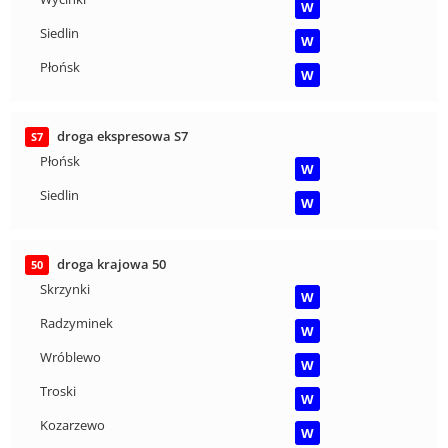
W
Siedlin
W
Płońsk
W
droga ekspresowa S7
S7
Płońsk
W
Siedlin
W
droga krajowa 50
50
Skrzynki
W
Radzyminek
W
Wróblewo
W
Troski
W
Kozarzewo
W