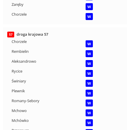
Zaręby
W
Chorzele
W
droga krajowa 57
57
Chorzele
W
Rembielin
W
Aleksandrowo
W
Rycice
W
Świniary
W
Plewnik
W
Romany-Sebory
W
Mchowo
W
Mchówko
W