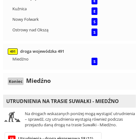
E
Kuźnica
E
Nowy Folwark
S
Ostrowy nad Okszą
S
droga wojewódzka 491
491
Miedźno
S
Miedźno
Koniec
UTRUDNIENIA NA TRASIE SUWAŁKI - MIEDŹNO
Na drogach wskazanych poniżej mogą wystąpić utrudnienia
– sprawdź, czy utrudnienia wystąpią również podczas
przejazdu daną drogą na trasie Suwałki - Miedźno.
Utrudnienia - droga ekspresowa S8 (11)
S8