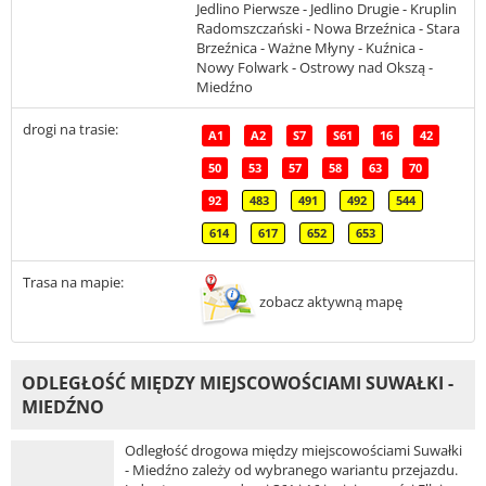
Jedlino Pierwsze - Jedlino Drugie - Kruplin
Radomszczański - Nowa Brzeźnica - Stara
Brzeźnica - Ważne Młyny - Kuźnica -
Nowy Folwark - Ostrowy nad Okszą -
Miedźno
drogi na trasie:
A1
A2
S7
S61
16
42
50
53
57
58
63
70
92
483
491
492
544
614
617
652
653
Trasa na mapie:
zobacz aktywną mapę
ODLEGŁOŚĆ MIĘDZY MIEJSCOWOŚCIAMI SUWAŁKI -
MIEDŹNO
Odległość drogowa między miejscowościami Suwałki
- Miedźno zależy od wybranego wariantu przejazdu.