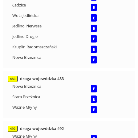
Ładzice
E
Wola Jedlińska
E
Jedlino Pierwsze
E
Jedlino Drugie
E
Kruplin Radomszczański
E
Nowa Brzeźnica
E
droga wojewódzka 483
483
Nowa Brzeźnica
E
Stara Brzeźnica
E
Ważne Młyny
E
droga wojewódzka 492
492
Ważne Młyny