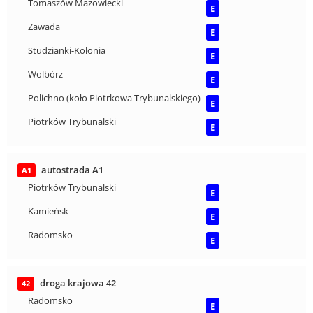
Tomaszów Mazowiecki
E
Zawada
E
Studzianki-Kolonia
E
Wolbórz
E
Polichno (koło Piotrkowa Trybunalskiego)
E
Piotrków Trybunalski
E
autostrada A1
A1
Piotrków Trybunalski
E
Kamieńsk
E
Radomsko
E
droga krajowa 42
42
Radomsko
E