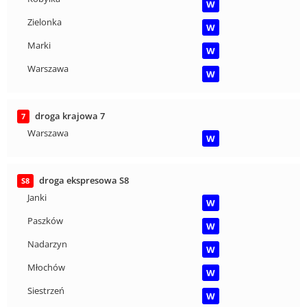
W
Zielonka
W
Marki
W
Warszawa
W
droga krajowa 7
7
Warszawa
W
droga ekspresowa S8
S8
Janki
W
Paszków
W
Nadarzyn
W
Młochów
W
Siestrzeń
W