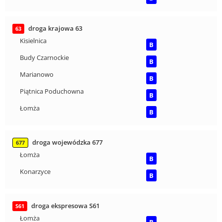
droga krajowa 63
63
Kisielnica
B
Budy Czarnockie
B
Marianowo
B
Piątnica Poduchowna
B
Łomża
B
droga wojewódzka 677
677
Łomża
B
Konarzyce
B
droga ekspresowa S61
S61
Łomża
B