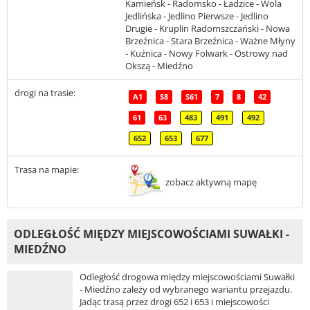
Kamieńsk - Radomsko - Ładzice - Wola
Jedlińska - Jedlino Pierwsze - Jedlino
Drugie - Kruplin Radomszczański - Nowa
Brzeźnica - Stara Brzeźnica - Ważne Młyny
- Kuźnica - Nowy Folwark - Ostrowy nad
Okszą - Miedźno
drogi na trasie:
A1
S8
S61
7
8
42
61
63
483
491
492
652
653
677
Trasa na mapie:
zobacz aktywną mapę
ODLEGŁOŚĆ MIĘDZY MIEJSCOWOŚCIAMI SUWAŁKI -
MIEDŹNO
Odległość drogowa między miejscowościami Suwałki
- Miedźno zależy od wybranego wariantu przejazdu.
Jadąc trasą przez drogi 652 i 653 i miejscowości