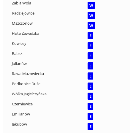
Żabia Wola
W
Radziejowice
W
Mszczonów
W
Huta Zawadzka
E
Kowiesy
E
Babsk
E
Julianów
E
Rawa Mazowiecka
E
Podkonice Duże
E
Wólka Jagielczyńska
E
Czerniewice
E
Emilianów
E
Jakubów
E