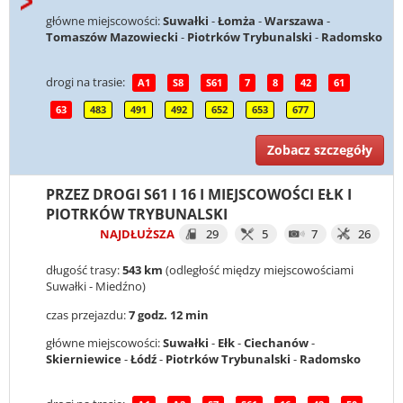
główne miejscowości:
Suwałki
-
Łomża
-
Warszawa
-
Tomaszów Mazowiecki
-
Piotrków Trybunalski
-
Radomsko
drogi na trasie:
A1
S8
S61
7
8
42
61
63
483
491
492
652
653
677
Zobacz szczegóły
PRZEZ DROGI S61 I 16 I MIEJSCOWOŚCI EŁK I
PIOTRKÓW TRYBUNALSKI
NAJDŁUŻSZA
29
5
7
26
długość trasy:
543 km
(odległość między miejscowościami
Suwałki - Miedźno)
czas przejazdu:
7 godz. 12 min
główne miejscowości:
Suwałki
-
Ełk
-
Ciechanów
-
Skierniewice
-
Łódź
-
Piotrków Trybunalski
-
Radomsko