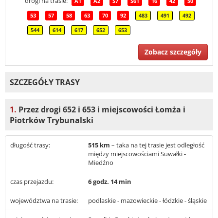
drogi na trasie:
A1
A2
S7
S61
16
42
50
53
57
58
63
70
92
483
491
492
544
614
617
652
653
Zobacz szczegóły
SZCZEGÓŁY TRASY
1.
Przez drogi 652 i 653 i miejscowości Łomża i
Piotrków Trybunalski
długość trasy:
515 km
– taka na tej trasie jest odległość
między miejscowościami Suwałki -
Miedźno
czas przejazdu:
6 godz. 14 min
województwa na trasie:
podlaskie - mazowieckie - łódzkie - śląskie