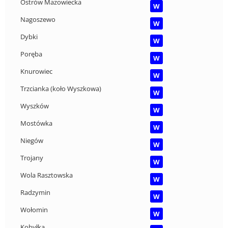
Ostrów Mazowiecka
W
Nagoszewo
W
Dybki
W
Poręba
W
Knurowiec
W
Trzcianka (koło Wyszkowa)
W
Wyszków
W
Mostówka
W
Niegów
W
Trojany
W
Wola Rasztowska
W
Radzymin
W
Wołomin
W
Kobyłka