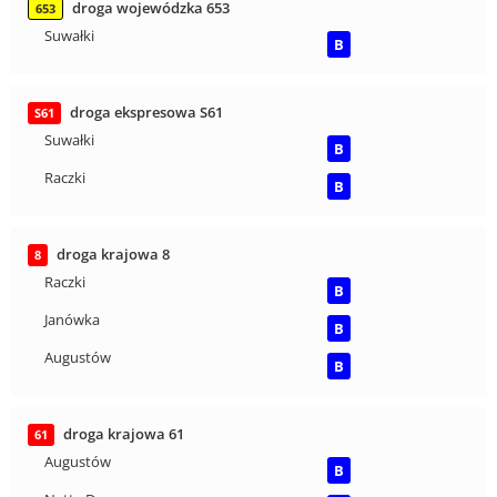
droga wojewódzka 653
653
Suwałki
B
droga ekspresowa S61
S61
Suwałki
B
Raczki
B
droga krajowa 8
8
Raczki
B
Janówka
B
Augustów
B
droga krajowa 61
61
Augustów
B