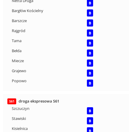
Netta Druga
B
Bargłów Kościelny
B
Barszcze
B
Rajgród
B
Tama
B
Bełda
B
Miecze
B
Grajewo
B
Popowo
B
droga ekspresowa S61
S61
Szczuczyn
B
Stawiski
B
Kisielnica
B