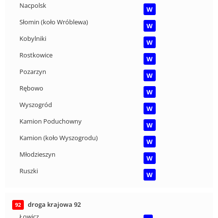
Nacpolsk
W
Słomin (koło Wróblewa)
W
Kobylniki
W
Rostkowice
W
Pozarzyn
W
Rębowo
W
Wyszogród
W
Kamion Poduchowny
W
Kamion (koło Wyszogrodu)
W
Młodzieszyn
W
Ruszki
W
droga krajowa 92
92
Łowicz