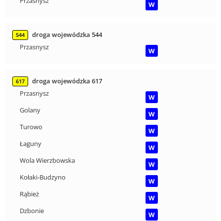
Przasnysz
W
droga wojewódzka 544
544
Przasnysz
W
droga wojewódzka 617
617
Przasnysz
W
Golany
W
Turowo
W
Łaguny
W
Wola Wierzbowska
W
Kołaki-Budzyno
W
Rąbież
W
Dzbonie
W