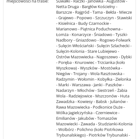
miejscowości na trasie:
Suwałki - Raczki - Janówka - Augustów -
Netta Druga - Bargłów Kościelny -
Barszcze - Rajgród - Tama - Bełda - Miecze
- Grajewo - Popowo - Szczuczyn - Stawiski
- Kisielnica - Budy Czarnockie -
Marianowo - Piątnica Poduchowna -
Łomża - Konarzyce - Śniadowo - Tyszki-
Nadbory - Gniazdowo - Rogowo-Folwark
- Sulęcin Włościański - Sulęcin Szlachecki -
Sulęcin-Kolonia - Stare Lubiejewo -
Ostrów Mazowiecka - Nagoszewo - Dybki
- Poręba - Knurowiec - Trzcianka (koło
Wyszkowa) - Wyszków - Mostówka -
Niegów - Trojany - Wola Rasztowska -
Radzymin - Wołomin - Kobyłka - Zielonka
- Marki - Warszawa - Janki - Paszków -
Nadarzyn - Młochów - Siestrzeń - Żabia
Wola - Radziejowice - Mszczonów - Huta
Zawadzka - Kowiesy - Babsk - Julianów -
Rawa Mazowiecka - Podkonice Duże -
Wólka Jagielczyńska - Czerniewice -
Emilianów - Jakubów - Tomaszów
Mazowiecki - Zawada - Studzianki-Kolonia
- Wolbórz - Polichno (koło Piotrkowa
Trybunalskiego) - Piotrków Trybunalski -