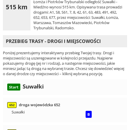
Łomża i Piotrków Trybunalski odległość Suwałki -
515 km
Miedźno wynosi 515 km. Opisywana trasa prowadzi
drogami: A1, S8, S61, 7, 8, 42, 61, 63, 483, 491, 492,
652, 653, 677, przez miejscowości: Suwałki, Łomża,
Warszawa, Tomaszów Mazowiecki, Piotrków
Trybunalski, Radomsko.
PRZEBIEG TRASY - DROGI I MIEJSCOWOŚCI
Poniżej prezentujemy interaktywny przebieg Twojej trasy. Drogi i
miejscowości są uszeregowane w kolejności przejazdu. Najpierw
pokazujemy drogę (jej nr i rodzaj), a następnie miejscowości, jakie
miniesz jadąc tą drogą na wybranej trasie. Chcesz się dowiedzieć więcej
o danej drodze czy miejscowości – kliknij wybraną pozycję.
Suwałki
Start
droga wojewódzka 652
652
Suwałki
B