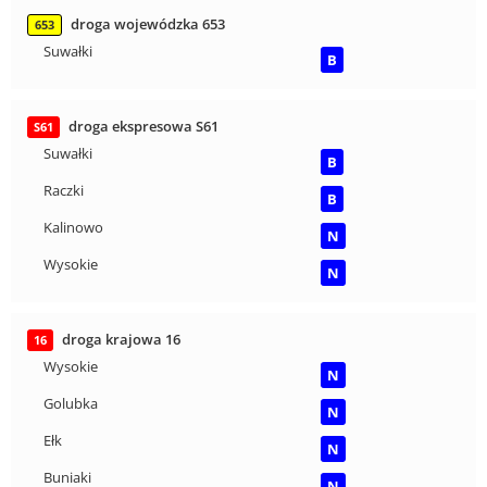
droga wojewódzka 653
653
Suwałki
B
droga ekspresowa S61
S61
Suwałki
B
Raczki
B
Kalinowo
N
Wysokie
N
droga krajowa 16
16
Wysokie
N
Golubka
N
Ełk
N
Buniaki
N