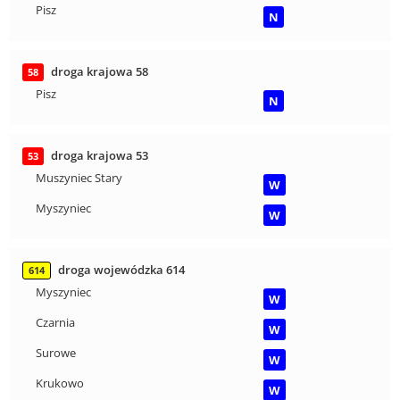
Pisz
N
droga krajowa 58
58
Pisz
N
droga krajowa 53
53
Muszyniec Stary
W
Myszyniec
W
droga wojewódzka 614
614
Myszyniec
W
Czarnia
W
Surowe
W
Krukowo
W