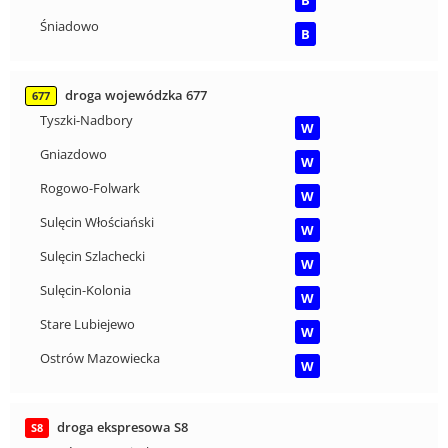
Śniadowo
B
droga wojewódzka 677
677
Tyszki-Nadbory
W
Gniazdowo
W
Rogowo-Folwark
W
Sulęcin Włościański
W
Sulęcin Szlachecki
W
Sulęcin-Kolonia
W
Stare Lubiejewo
W
Ostrów Mazowiecka
W
droga ekspresowa S8
S8