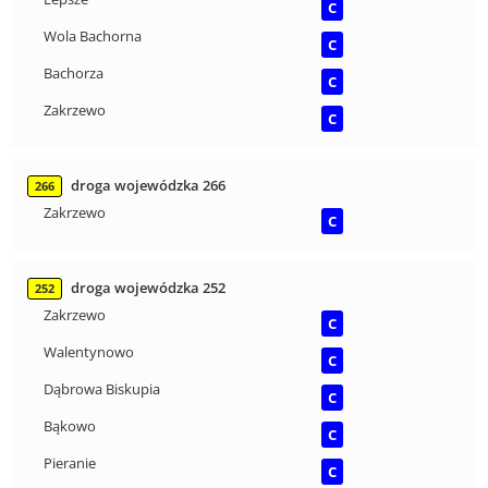
C
Wola Bachorna
C
Bachorza
C
Zakrzewo
C
droga wojewódzka 266
266
Zakrzewo
C
droga wojewódzka 252
252
Zakrzewo
C
Walentynowo
C
Dąbrowa Biskupia
C
Bąkowo
C
Pieranie
C