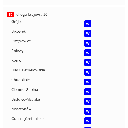
droga krajowa 50
50
Grójec
W
Bikówek
W
Przęsławice
W
Pniewy
W
Konie
W
Budki Petrykowskie
W
Chudolipie
W
Ciemno-Gnojna
W
Badowo-Mściska
W
Mszczonów
W
Grabce Józefpolskie
W