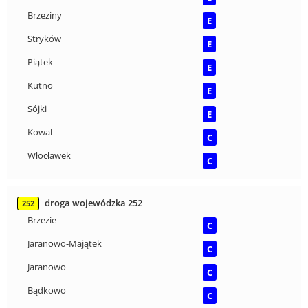
Brzeziny
E
Stryków
E
Piątek
E
Kutno
E
Sójki
E
Kowal
C
Włocławek
C
droga wojewódzka 252
252
Brzezie
C
Jaranowo-Majątek
C
Jaranowo
C
Bądkowo
C