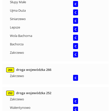
Słupy Małe
C
Ujma Duża
C
Siniarzewo
C
Lepsze
C
Wola Bachorna
C
Bachorza
C
Zakrzewo
C
droga wojewódzka 266
266
Zakrzewo
C
droga wojewódzka 252
252
Zakrzewo
C
Walentynowo
C