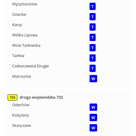
Wyszmontów
T
Ożarów
T
Karsy
T
Wólka Lipowa
T
Wola Tarłowska
T
Tarłów
T
Czekarzewice Drugie
T
Maruszów
W
droga wojewódzka 733
733
Odechów
W
Kobylany
W
Skaryszew
W