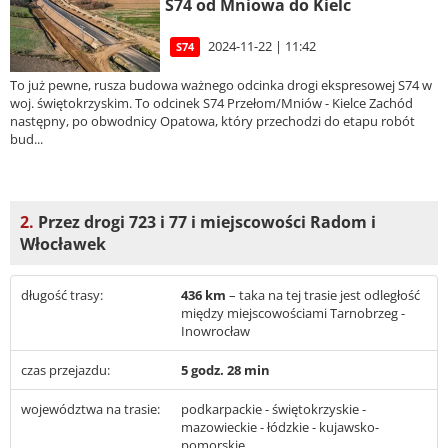
S74 od Mniowa do Kielc
2024-11-22 | 11:42
S74
To już pewne, rusza budowa ważnego odcinka drogi ekspresowej S74 w
woj. świętokrzyskim. To odcinek S74 Przełom/Mniów - Kielce Zachód
następny, po obwodnicy Opatowa, który przechodzi do etapu robót
bud...
2.
Przez drogi 723 i 77 i miejscowości Radom i
Włocławek
długość trasy:
436 km
– taka na tej trasie jest odległość
między miejscowościami Tarnobrzeg -
Inowrocław
czas przejazdu:
5 godz. 28 min
województwa na trasie:
podkarpackie - świętokrzyskie -
mazowieckie - łódzkie - kujawsko-
pomorskie