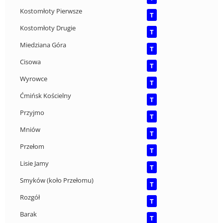
Kostomłoty Pierwsze
T
Kostomłoty Drugie
T
Miedziana Góra
T
Cisowa
T
Wyrowce
T
Ćmińsk Kościelny
T
Przyjmo
T
Mniów
T
Przełom
T
Lisie Jamy
T
Smyków (koło Przełomu)
T
Rozgół
T
Barak
T