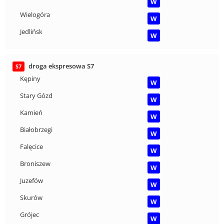
W
Wielogóra
W
Jedlińsk
W
droga ekspresowa S7
S7
Kępiny
W
Stary Gózd
W
Kamień
W
Białobrzegi
W
Falęcice
W
Broniszew
W
Juzefów
W
Skurów
W
Grójec
W