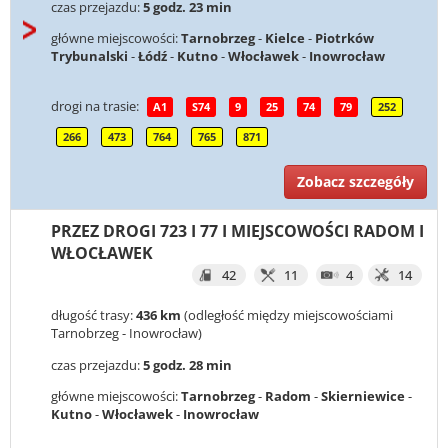
czas przejazdu:
5 godz. 23 min
główne miejscowości:
Tarnobrzeg
-
Kielce
-
Piotrków
Trybunalski
-
Łódź
-
Kutno
-
Włocławek
-
Inowrocław
drogi na trasie:
A1
S74
9
25
74
79
252
266
473
764
765
871
Zobacz szczegóły
PRZEZ DROGI 723 I 77 I MIEJSCOWOŚCI RADOM I
WŁOCŁAWEK
42
11
4
14
długość trasy:
436 km
(odległość między miejscowościami
Tarnobrzeg - Inowrocław)
czas przejazdu:
5 godz. 28 min
główne miejscowości:
Tarnobrzeg
-
Radom
-
Skierniewice
-
Kutno
-
Włocławek
-
Inowrocław