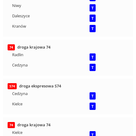
Niwy
T
Daleszyce
T
Kranów
T
droga krajowa 74
74
Radlin
T
Cedzyna
T
droga ekspresowa S74
S74
Cedzyna
T
Kielce
T
droga krajowa 74
74
Kielce
T