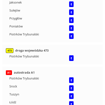
Jaksonek
E
Sulejów
E
Przygłów
E
Poniatów
E
Piotrków Trybunalski
E
droga wojewódzka 473
473
Piotrków Trybunalski
E
autostrada A1
A1
Piotrków Trybunalski
E
Srock
E
Tuszyn
E
Łódź
E