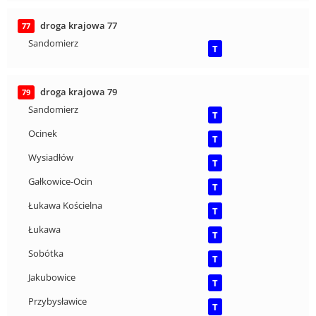
droga krajowa 77
77
Sandomierz
T
droga krajowa 79
79
Sandomierz
T
Ocinek
T
Wysiadłów
T
Gałkowice-Ocin
T
Łukawa Kościelna
T
Łukawa
T
Sobótka
T
Jakubowice
T
Przybysławice
T