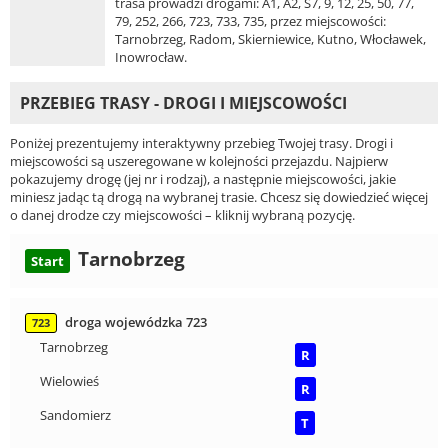
trasa prowadzi drogami: A1, A2, S7, 9, 12, 25, 50, 77,
79, 252, 266, 723, 733, 735, przez miejscowości:
Tarnobrzeg, Radom, Skierniewice, Kutno, Włocławek,
Inowrocław.
PRZEBIEG TRASY - DROGI I MIEJSCOWOŚCI
Poniżej prezentujemy interaktywny przebieg Twojej trasy. Drogi i
miejscowości są uszeregowane w kolejności przejazdu. Najpierw
pokazujemy drogę (jej nr i rodzaj), a następnie miejscowości, jakie
miniesz jadąc tą drogą na wybranej trasie. Chcesz się dowiedzieć więcej
o danej drodze czy miejscowości – kliknij wybraną pozycję.
Tarnobrzeg
Start
droga wojewódzka 723
723
Tarnobrzeg
R
Wielowieś
R
Sandomierz
T