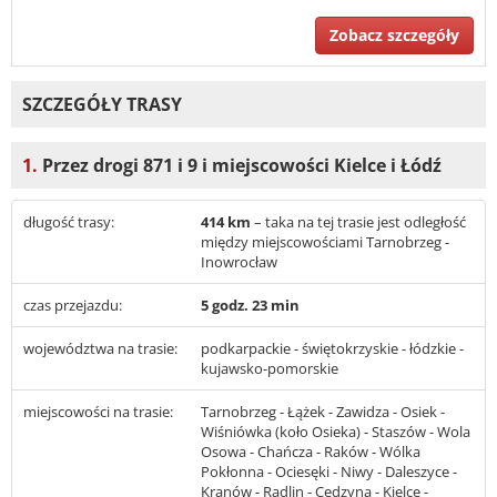
Zobacz szczegóły
SZCZEGÓŁY TRASY
1.
Przez drogi 871 i 9 i miejscowości Kielce i Łódź
długość trasy:
414 km
– taka na tej trasie jest odległość
między miejscowościami Tarnobrzeg -
Inowrocław
czas przejazdu:
5 godz. 23 min
województwa na trasie:
podkarpackie - świętokrzyskie - łódzkie -
kujawsko-pomorskie
miejscowości na trasie:
Tarnobrzeg - Łążek - Zawidza - Osiek -
Wiśniówka (koło Osieka) - Staszów - Wola
Osowa - Chańcza - Raków - Wólka
Pokłonna - Ociesęki - Niwy - Daleszyce -
Kranów - Radlin - Cedzyna - Kielce -