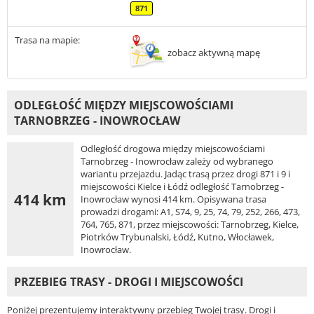
871
Trasa na mapie:
zobacz aktywną mapę
ODLEGŁOŚĆ MIĘDZY MIEJSCOWOŚCIAMI
TARNOBRZEG - INOWROCŁAW
Odległość drogowa między miejscowościami
Tarnobrzeg - Inowrocław zależy od wybranego
wariantu przejazdu. Jadąc trasą przez drogi 871 i 9 i
miejscowości Kielce i Łódź odległość Tarnobrzeg -
414 km
Inowrocław wynosi 414 km. Opisywana trasa
prowadzi drogami: A1, S74, 9, 25, 74, 79, 252, 266, 473,
764, 765, 871, przez miejscowości: Tarnobrzeg, Kielce,
Piotrków Trybunalski, Łódź, Kutno, Włocławek,
Inowrocław.
PRZEBIEG TRASY - DROGI I MIEJSCOWOŚCI
Poniżej prezentujemy interaktywny przebieg Twojej trasy. Drogi i