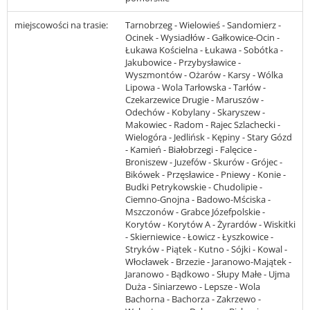
miejscowości na trasie:
Tarnobrzeg - Wielowieś - Sandomierz -
Ocinek - Wysiadłów - Gałkowice-Ocin -
Łukawa Kościelna - Łukawa - Sobótka -
Jakubowice - Przybysławice -
Wyszmontów - Ożarów - Karsy - Wólka
Lipowa - Wola Tarłowska - Tarłów -
Czekarzewice Drugie - Maruszów -
Odechów - Kobylany - Skaryszew -
Makowiec - Radom - Rajec Szlachecki -
Wielogóra - Jedlińsk - Kępiny - Stary Gózd
- Kamień - Białobrzegi - Falęcice -
Broniszew - Juzefów - Skurów - Grójec -
Bikówek - Przęsławice - Pniewy - Konie -
Budki Petrykowskie - Chudolipie -
Ciemno-Gnojna - Badowo-Mściska -
Mszczonów - Grabce Józefpolskie -
Korytów - Korytów A - Żyrardów - Wiskitki
- Skierniewice - Łowicz - Łyszkowice -
Stryków - Piątek - Kutno - Sójki - Kowal -
Włocławek - Brzezie - Jaranowo-Majątek -
Jaranowo - Bądkowo - Słupy Małe - Ujma
Duża - Siniarzewo - Lepsze - Wola
Bachorna - Bachorza - Zakrzewo -