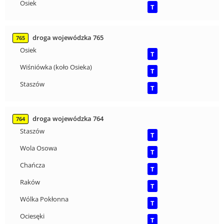
Osiek
T
droga wojewódzka 765
765
Osiek
T
Wiśniówka (koło Osieka)
T
Staszów
T
droga wojewódzka 764
764
Staszów
T
Wola Osowa
T
Chańcza
T
Raków
T
Wólka Pokłonna
T
Ociesęki
T