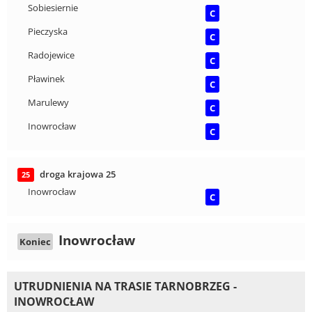
Sobiesiernie
C
Pieczyska
C
Radojewice
C
Pławinek
C
Marulewy
C
Inowrocław
C
droga krajowa 25
25
Inowrocław
C
Inowrocław
Koniec
UTRUDNIENIA NA TRASIE TARNOBRZEG -
INOWROCŁAW