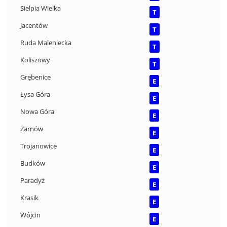
Sielpia Wielka
T
Jacentów
T
Ruda Maleniecka
T
Koliszowy
T
Grębenice
E
Łysa Góra
E
Nowa Góra
E
Żarnów
E
Trojanowice
E
Budków
E
Paradyż
E
Krasik
E
Wójcin
E