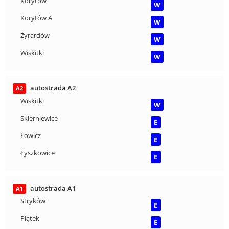
Korytów
W
Korytów A
W
Żyrardów
W
Wiskitki
W
autostrada A2
A2
Wiskitki
W
Skierniewice
E
Łowicz
E
Łyszkowice
E
autostrada A1
A1
Stryków
E
Piątek
E