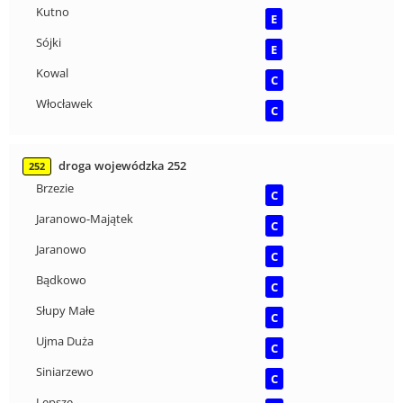
Kutno
E
Sójki
E
Kowal
C
Włocławek
C
droga wojewódzka 252
252
Brzezie
C
Jaranowo-Majątek
C
Jaranowo
C
Bądkowo
C
Słupy Małe
C
Ujma Duża
C
Siniarzewo
C
Lepsze