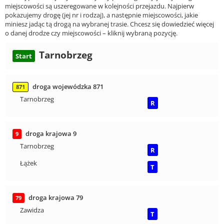
miejscowości są uszeregowane w kolejności przejazdu. Najpierw
pokazujemy drogę (jej nr i rodzaj), a następnie miejscowości, jakie
miniesz jadąc tą drogą na wybranej trasie. Chcesz się dowiedzieć więcej
o danej drodze czy miejscowości – kliknij wybraną pozycję.
Tarnobrzeg
Start
droga wojewódzka 871
871
Tarnobrzeg
R
droga krajowa 9
9
Tarnobrzeg
R
Łążek
T
droga krajowa 79
79
Zawidza
T