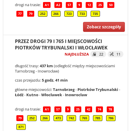
drogi na trasie:
A1
A2
S7
9
12
25
50
77
79
252
266
723
733
735
Zobacz szczegóły
PRZEZ DROGI 79 I 765 I MIEJSCOWOŚCI
PIOTRKÓW TRYBUNALSKI I WŁOCŁAWEK
NAJDŁUŻSZA
22
11
długość trasy:
437 km
(odległość między miejscowościami
Tarnobrzeg - Inowrocław)
czas przejazdu:
5 godz. 41 min
główne miejscowości:
Tarnobrzeg
-
Piotrków Trybunalski
-
Łódź
-
Kutno
-
Włocławek
-
Inowrocław
drogi na trasie:
A1
S7
9
25
42
74
78
79
252
266
473
742
765
785
786
871