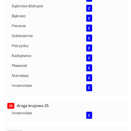
Dąbrowa Biskupia
C
Bąkowo
C
Pieranie
C
Sobiesiernie
C
Pieczyska
C
Radojewice
C
Pławinek
C
Marulewy
C
Inowrocław
C
droga krajowa 25
25
Inowrocław
C