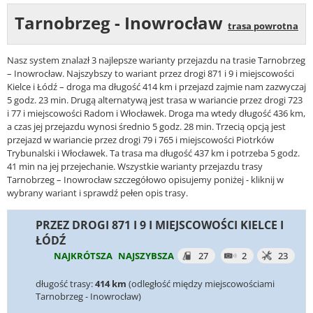
Tarnobrzeg - Inowrocław
trasa powrotna
Nasz system znalazł 3 najlepsze warianty przejazdu na trasie Tarnobrzeg
– Inowrocław. Najszybszy to wariant przez drogi 871 i 9 i miejscowości
Kielce i Łódź – droga ma długość 414 km i przejazd zajmie nam zazwyczaj
5 godz. 23 min. Drugą alternatywą jest trasa w wariancie przez drogi 723
i 77 i miejscowości Radom i Włocławek. Droga ma wtedy długość 436 km,
a czas jej przejazdu wynosi średnio 5 godz. 28 min. Trzecią opcją jest
przejazd w wariancie przez drogi 79 i 765 i miejscowości Piotrków
Trybunalski i Włocławek. Ta trasa ma długość 437 km i potrzeba 5 godz.
41 min na jej przejechanie. Wszystkie warianty przejazdu trasy
Tarnobrzeg – Inowrocław szczegółowo opisujemy poniżej - kliknij w
wybrany wariant i sprawdź pełen opis trasy.
PRZEZ DROGI 871 I 9 I MIEJSCOWOŚCI KIELCE I
ŁÓDŹ
NAJKRÓTSZA
NAJSZYBSZA
27
2
23
długość trasy:
414 km
(odległość między miejscowościami
Tarnobrzeg - Inowrocław)