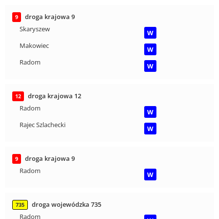
droga krajowa 9
9
Skaryszew
W
Makowiec
W
Radom
W
droga krajowa 12
12
Radom
W
Rajec Szlachecki
W
droga krajowa 9
9
Radom
W
droga wojewódzka 735
735
Radom