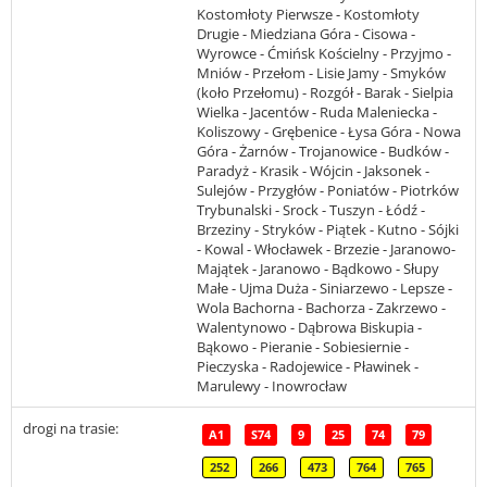
Kostomłoty Pierwsze - Kostomłoty
Drugie - Miedziana Góra - Cisowa -
Wyrowce - Ćmińsk Kościelny - Przyjmo -
Mniów - Przełom - Lisie Jamy - Smyków
(koło Przełomu) - Rozgół - Barak - Sielpia
Wielka - Jacentów - Ruda Maleniecka -
Koliszowy - Grębenice - Łysa Góra - Nowa
Góra - Żarnów - Trojanowice - Budków -
Paradyż - Krasik - Wójcin - Jaksonek -
Sulejów - Przygłów - Poniatów - Piotrków
Trybunalski - Srock - Tuszyn - Łódź -
Brzeziny - Stryków - Piątek - Kutno - Sójki
- Kowal - Włocławek - Brzezie - Jaranowo-
Majątek - Jaranowo - Bądkowo - Słupy
Małe - Ujma Duża - Siniarzewo - Lepsze -
Wola Bachorna - Bachorza - Zakrzewo -
Walentynowo - Dąbrowa Biskupia -
Bąkowo - Pieranie - Sobiesiernie -
Pieczyska - Radojewice - Pławinek -
Marulewy - Inowrocław
drogi na trasie:
A1
S74
9
25
74
79
252
266
473
764
765