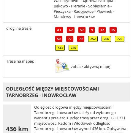
Walentynowo - Dąbrowa Biskupia -
Bąkowo - Pieranie - Sobiesiernie -
Pieczyska - Radojewice - Pławinek -
Marulewy - Inowrocław
drogi na trasie:
A1
A2
S7
9
12
25
50
77
79
252
266
723
733
735
Trasa na mapie:
zobacz aktywną mapę
ODLEGŁOŚĆ MIĘDZY MIEJSCOWOŚCIAMI
TARNOBRZEG - INOWROCŁAW
Odległość drogowa między miejscowościami
Tarnobrzeg - Inowrocław zależy od wybranego
wariantu przejazdu. Jadąc trasą przez drogi 723 i 77 i
miejscowości Radom i Włocławek odległość
436 km
Tarnobrzeg - Inowrocław wynosi 436 km. Opisywana