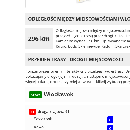
ODLEGŁOŚĆ MIĘDZY MIEJSCOWOŚCIAMI WŁ
Odległość drogowa między miejscowościam
przejazdu. Jadąc trasą przez drogi 91 i A1 
296 km
Kamienna wynosi 296 km. Opisywana trasa p
Kutno, Łódź, Skierniewice, Radom, Skarży
PRZEBIEG TRASY - DROGI I MIEJSCOWOŚCI
Poniżej prezentujemy interaktywny przebieg Twojej trasy. Dr
pokazujemy drogę (jej nr i rodzaj), a następnie miejscowości, 
więcej o danej drodze czy miejscowości – kliknij wybraną pozy
Włocławek
Start
droga krajowa 91
91
Włocławek
C
Kowal
C