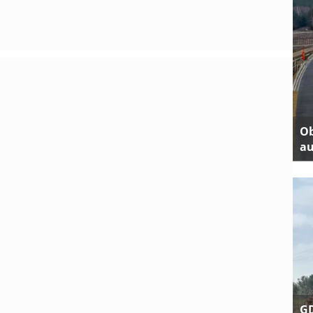
Ob
au
GD