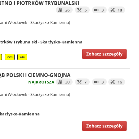
 KUTNO I PIOTRKÓW TRYBUNALSKI
26
5
3
18
iami Włocławek - Skarżysko-Kamienna)
otrków Trybunalski
-
Skarżysko-Kamienna
Zobacz szczegóły
728
746
DĄB POLSKI I CIEMNO-GNOJNA
NAJKRÓTSZA
30
7
3
16
iami Włocławek - Skarżysko-Kamienna)
karżysko-Kamienna
Zobacz szczegóły