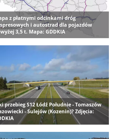
pa z płatnymi odcinkami dróg
spresowych i autostrad dla pojazdów
wyżej 3,5 t. Mapa: GDDKIA
ki przebieg S12 Łódź Południe - Tomaszów
zowiecki - Sulejów (Kozenin)? Zdjęcia:
DDKIA