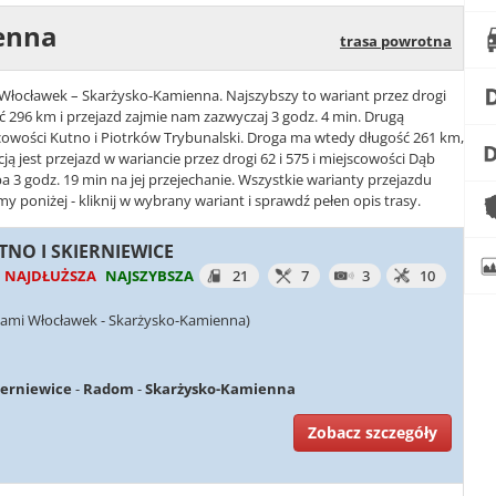
enna
trasa powrotna
e Włocławek – Skarżysko-Kamienna. Najszybszy to wariant przez drogi
ść 296 km i przejazd zajmie nam zazwyczaj 3 godz. 4 min. Drugą
ejscowości Kutno i Piotrków Trybunalski. Droga ma wtedy długość 261 km,
cją jest przejazd w wariancie przez drogi 62 i 575 i miejscowości Dąb
a 3 godz. 19 min na jej przejechanie. Wszystkie warianty przejazdu
poniżej - kliknij w wybrany wariant i sprawdź pełen opis trasy.
UTNO I SKIERNIEWICE
NAJDŁUŻSZA
NAJSZYBSZA
21
7
3
10
iami Włocławek - Skarżysko-Kamienna)
ierniewice
-
Radom
-
Skarżysko-Kamienna
Zobacz szczegóły