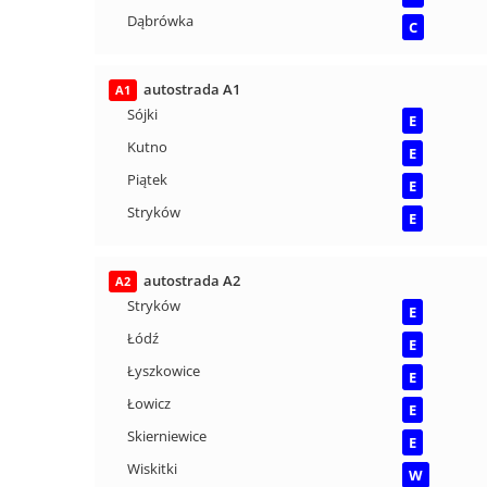
Dąbrówka
C
autostrada A1
A1
Sójki
E
Kutno
E
Piątek
E
Stryków
E
autostrada A2
A2
Stryków
E
Łódź
E
Łyszkowice
E
Łowicz
E
Skierniewice
E
Wiskitki
W