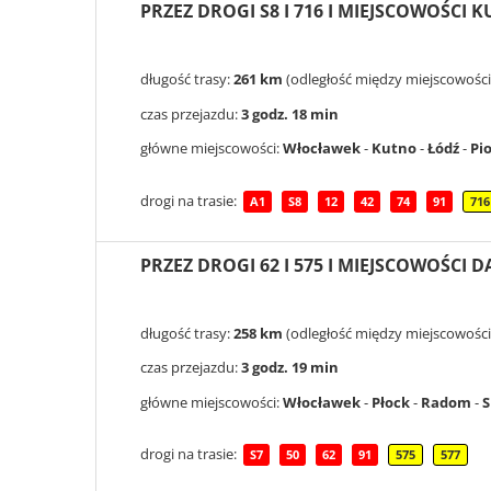
PRZEZ DROGI S8 I 716 I MIEJSCOWOŚCI
długość trasy:
261 km
(odległość między miejscowośc
czas przejazdu:
3 godz. 18 min
główne miejscowości:
Włocławek
-
Kutno
-
Łódź
-
Pi
drogi na trasie:
A1
S8
12
42
74
91
716
PRZEZ DROGI 62 I 575 I MIEJSCOWOŚCI 
długość trasy:
258 km
(odległość między miejscowośc
czas przejazdu:
3 godz. 19 min
główne miejscowości:
Włocławek
-
Płock
-
Radom
-
S
drogi na trasie:
S7
50
62
91
575
577