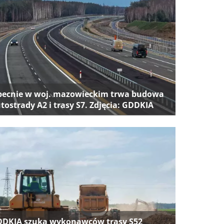
ecnie w woj. mazowieckim trwa budowa
tostrady A2 i trasy S7. Zdjęcia: GDDKIA
DKIA szuka wykonawców trasy S52