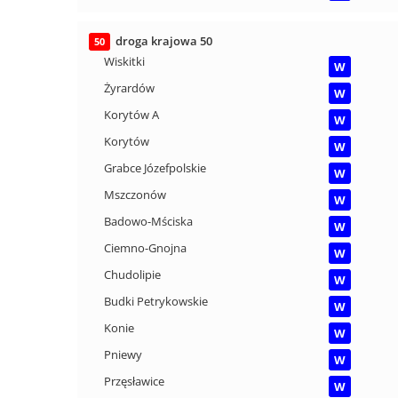
droga krajowa 50
50
Wiskitki
W
Żyrardów
W
Korytów A
W
Korytów
W
Grabce Józefpolskie
W
Mszczonów
W
Badowo-Mściska
W
Ciemno-Gnojna
W
Chudolipie
W
Budki Petrykowskie
W
Konie
W
Pniewy
W
Przęsławice
W