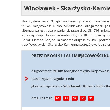
Włocławek - Skarżysko-Kami
Nasz system znalazł 3 najlepsze warianty przejazdu na trasi
91 i A1 i miejscowości Kutno i Skierniewice – droga ma długo
alternatywą jest trasa w wariancie przez drogi S8 i 716 i mi
a czas jej przejazdu wynosi średnio 3 godz. 18 min. Trzecią op
Polski i Ciemno-Gnojna. Ta trasa ma długość 258 km i potrzeb
trasy Włocławek – Skarżysko-Kamienna szczegółowo opisujemy 
PRZEZ DROGI 91 I A1 I MIEJSCOWOŚCI K
długość trasy:
296 km
(odległość między miejscowośc
czas przejazdu:
3 godz. 4 min
główne miejscowości:
Włocławek
-
Kutno
-
Łódź
-
Sk
drogi na trasie:
A1
A2
S7
50
91