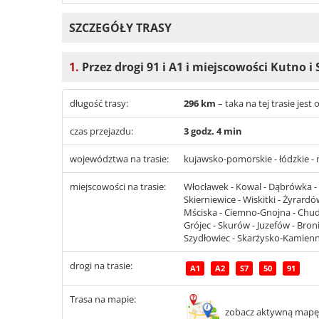
SZCZEGÓŁY TRASY
1.
Przez drogi 91 i A1 i miejscowości Kutno i
długość trasy:
296 km
– taka na tej trasie je
czas przejazdu:
3 godz. 4 min
województwa na trasie:
kujawsko-pomorskie - łódzkie - 
miejscowości na trasie:
Włocławek - Kowal - Dąbrówka - S
Skierniewice - Wiskitki - Żyrar
Mściska - Ciemno-Gnojna - Chudol
Grójec - Skurów - Juzefów - Broni
Szydłowiec - Skarżysko-Kamien
drogi na trasie:
A1
A2
S7
50
91
Trasa na mapie:
zobacz aktywną mapę