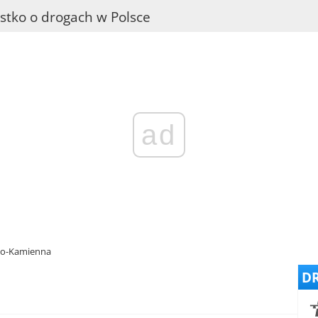
stko o drogach w Polsce
ad
ko-Kamienna
DR