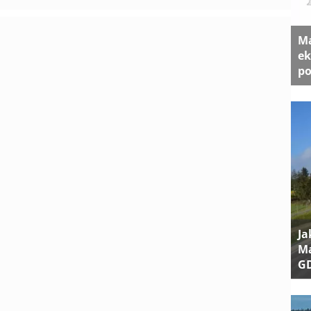
Ma
ek
po
Ja
Ma
G