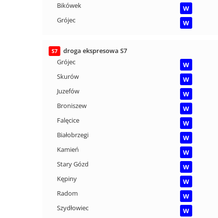
Bikówek
W
Grójec
W
droga ekspresowa S7
S7
Grójec
W
Skurów
W
Juzefów
W
Broniszew
W
Falęcice
W
Białobrzegi
W
Kamień
W
Stary Gózd
W
Kępiny
W
Radom
W
Szydłowiec
W