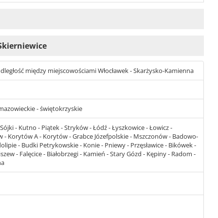
 Skierniewice
st odległość między miejscowościami Włocławek - Skarżysko-Kamienna
mazowieckie - świętokrzyskie
ójki - Kutno - Piątek - Stryków - Łódź - Łyszkowice - Łowicz -
dów - Korytów A - Korytów - Grabce Józefpolskie - Mszczonów - Badowo-
ipie - Budki Petrykowskie - Konie - Pniewy - Przęsławice - Bikówek -
szew - Falęcice - Białobrzegi - Kamień - Stary Gózd - Kępiny - Radom -
na