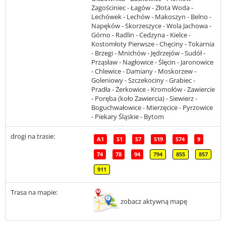
Zagościniec - Łagów - Złota Woda -
Lechówek - Lechów - Makoszyn - Belno -
Napęków - Skorzeszyce - Wola Jachowa -
Górno - Radlin - Cedzyna - Kielce -
Kostomłoty Pierwsze - Chęciny - Tokarnia
- Brzegi - Mnichów - Jędrzejów - Sudół -
Prząsław - Nagłowice - Ślęcin - Jaronowice
- Chlewice - Damiany - Moskorzew -
Goleniowy - Szczekociny - Grabiec -
Pradła - Żerkowice - Kromołów - Zawiercie
- Poręba (koło Zawiercia) - Siewierz -
Boguchwałowice - Mierzęcice - Pyrzowice
- Piekary Śląskie - Bytom
drogi na trasie:
A1
S1
S7
S19
S74
9
74
78
94
794
855
857
911
Trasa na mapie:
zobacz aktywną mapę