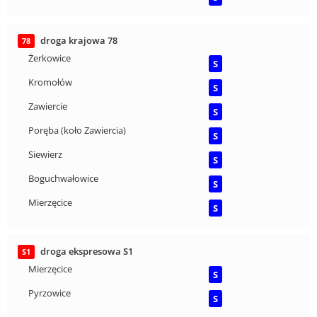
droga krajowa 78
78
Żerkowice
S
Kromołów
S
Zawiercie
S
Poręba (koło Zawiercia)
S
Siewierz
S
Boguchwałowice
S
Mierzęcice
S
droga ekspresowa S1
S1
Mierzęcice
S
Pyrzowice
S