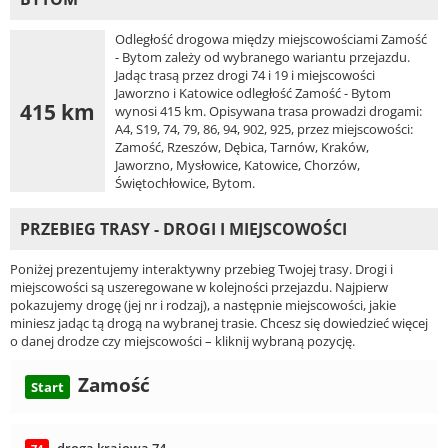
Odległość drogowa między miejscowościami Zamość
- Bytom zależy od wybranego wariantu przejazdu.
Jadąc trasą przez drogi 74 i 19 i miejscowości
Jaworzno i Katowice odległość Zamość - Bytom
415 km
wynosi 415 km. Opisywana trasa prowadzi drogami:
A4, S19, 74, 79, 86, 94, 902, 925, przez miejscowości:
Zamość, Rzeszów, Dębica, Tarnów, Kraków,
Jaworzno, Mysłowice, Katowice, Chorzów,
Świętochłowice, Bytom.
PRZEBIEG TRASY - DROGI I MIEJSCOWOŚCI
Poniżej prezentujemy interaktywny przebieg Twojej trasy. Drogi i
miejscowości są uszeregowane w kolejności przejazdu. Najpierw
pokazujemy drogę (jej nr i rodzaj), a następnie miejscowości, jakie
miniesz jadąc tą drogą na wybranej trasie. Chcesz się dowiedzieć więcej
o danej drodze czy miejscowości – kliknij wybraną pozycję.
Zamość
Start