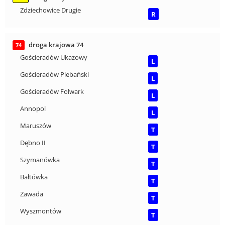
Zdziechowice Drugie
R
droga krajowa 74
74
Gościeradów Ukazowy
L
Gościeradów Plebański
L
Gościeradów Folwark
L
Annopol
L
Maruszów
T
Dębno II
T
Szymanówka
T
Bałtówka
T
Zawada
T
Wyszmontów
T