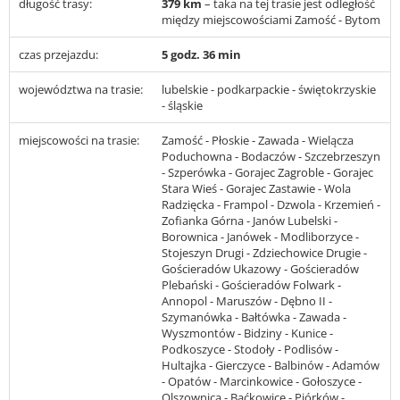
długość trasy:
379 km
– taka na tej trasie jest odległość
między miejscowościami Zamość - Bytom
czas przejazdu:
5 godz. 36 min
województwa na trasie:
lubelskie - podkarpackie - świętokrzyskie
- śląskie
miejscowości na trasie:
Zamość - Płoskie - Zawada - Wielącza
Poduchowna - Bodaczów - Szczebrzeszyn
- Szperówka - Gorajec Zagroble - Gorajec
Stara Wieś - Gorajec Zastawie - Wola
Radzięcka - Frampol - Dzwola - Krzemień -
Zofianka Górna - Janów Lubelski -
Borownica - Janówek - Modliborzyce -
Stojeszyn Drugi - Zdziechowice Drugie -
Gościeradów Ukazowy - Gościeradów
Plebański - Gościeradów Folwark -
Annopol - Maruszów - Dębno II -
Szymanówka - Bałtówka - Zawada -
Wyszmontów - Bidziny - Kunice -
Podkoszyce - Stodoły - Podlisów -
Hultajka - Gierczyce - Balbinów - Adamów
- Opatów - Marcinkowice - Gołoszyce -
Olszownica - Baćkowice - Piórków -