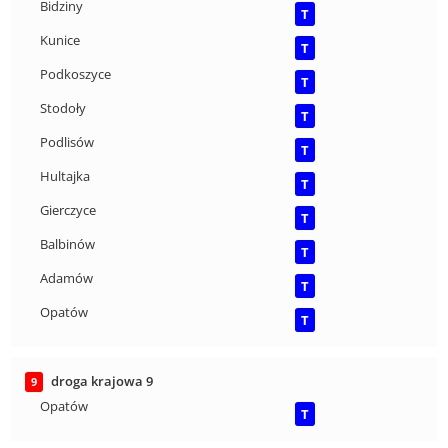
Bidziny
T
Kunice
T
Podkoszyce
T
Stodoły
T
Podlisów
T
Hultajka
T
Gierczyce
T
Balbinów
T
Adamów
T
Opatów
T
droga krajowa 9
9
Opatów
T