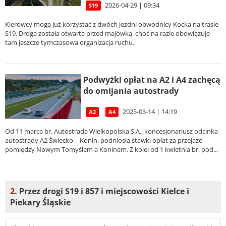
2026-04-29 | 09:34
S19
Kierowcy mogą już korzystać z dwóch jezdni obwodnicy Kocka na trasie
S19. Droga została otwarta przed majówką, choć na razie obowiązuje
tam jeszcze tymczasowa organizacja ruchu.
Podwyżki opłat na A2 i A4 zachęcą
do omijania autostrady
2025-03-14 | 14:19
A2
A4
Od 11 marca br. Autostrada Wielkopolska S.A., koncesjonariusz odcinka
autostrady A2 Świecko – Konin, podniosła stawki opłat za przejazd
pomiędzy Nowym Tomyślem a Koninem. Z kolei od 1 kwietnia br. pod...
2.
Przez drogi S19 i 857 i miejscowości Kielce i
Piekary Śląskie