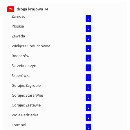
droga krajowa 74
74
Zamość
L
Płoskie
L
Zawada
L
Wielącza Poduchowna
L
Bodaczów
L
Szczebrzeszyn
L
Szperówka
L
Gorajec Zagroble
L
Gorajec Stara Wieś
L
Gorajec Zastawie
L
Wola Radzięcka
L
Frampol
L