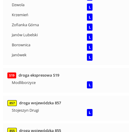
Dzwola
L
Krzemień
L
Zofianka Górna
L
Janów Lubelski
L
Borownica
L
Janówek
L
droga ekspresowa S19
S19
Modliborzyce
L
droga wojewódzka 857
857
Stojeszyn Drugi
L
droga wojewódzka 855
855