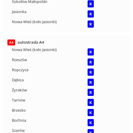
Sokołów Małopolski
R
Jasionka
R
Nowa Wieś (koło Jasionki)
R
autostrada A4
A4
Nowa Wieś (koło Jasionki)
R
Rzeszów
R
Ropczyce
R
Dębica
R
Żyraków
R
Tarnów
K
Brzesko
K
Bochnia
K
Szarów
K