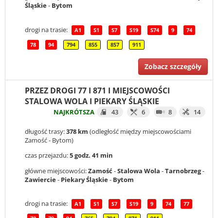
Śląskie
-
Bytom
drogi na trasie:
A1
S1
S7
S19
S74
9
74
78
94
794
855
857
911
Zobacz szczegóły
PRZEZ DROGI 77 I 871 I MIEJSCOWOŚCI
STALOWA WOLA I PIEKARY ŚLĄSKIE
NAJKRÓTSZA
43
6
8
14
długość trasy:
378 km
(odległość między miejscowościami
Zamość - Bytom)
czas przejazdu:
5 godz. 41 min
główne miejscowości:
Zamość
-
Stalowa Wola
-
Tarnobrzeg
-
Zawiercie
-
Piekary Śląskie
-
Bytom
drogi na trasie:
A1
S1
S7
S19
9
74
77