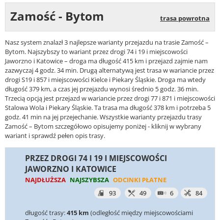
Zamość - Bytom
trasa powrotna
Nasz system znalazł 3 najlepsze warianty przejazdu na trasie Zamość –
Bytom. Najszybszy to wariant przez drogi 74 i 19 i miejscowości
Jaworzno i Katowice – droga ma długość 415 km i przejazd zajmie nam
zazwyczaj 4 godz. 34 min. Drugą alternatywą jest trasa w wariancie przez
drogi S19 i 857 i miejscowości Kielce i Piekary Śląskie. Droga ma wtedy
długość 379 km, a czas jej przejazdu wynosi średnio 5 godz. 36 min.
Trzecią opcją jest przejazd w wariancie przez drogi 77 i 871 i miejscowości
Stalowa Wola i Piekary Śląskie. Ta trasa ma długość 378 km i potrzeba 5
godz. 41 min na jej przejechanie. Wszystkie warianty przejazdu trasy
Zamość – Bytom szczegółowo opisujemy poniżej - kliknij w wybrany
wariant i sprawdź pełen opis trasy.
PRZEZ DROGI 74 I 19 I MIEJSCOWOŚCI
JAWORZNO I KATOWICE
NAJDŁUŻSZA
NAJSZYBSZA
ODCINKI PŁATNE
93
49
6
84
długość trasy:
415 km
(odległość między miejscowościami