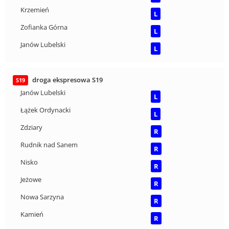
Krzemień
L
Zofianka Górna
L
Janów Lubelski
L
droga ekspresowa S19
S19
Janów Lubelski
L
Łążek Ordynacki
L
Zdziary
R
Rudnik nad Sanem
R
Nisko
R
Jeżowe
R
Nowa Sarzyna
R
Kamień
R