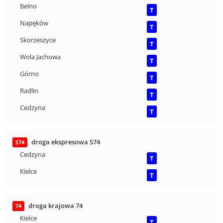
Belno
T
Napęków
T
Skorzeszyce
T
Wola Jachowa
T
Górno
T
Radlin
T
Cedzyna
T
droga ekspresowa S74
S74
Cedzyna
T
Kielce
T
droga krajowa 74
74
Kielce
T