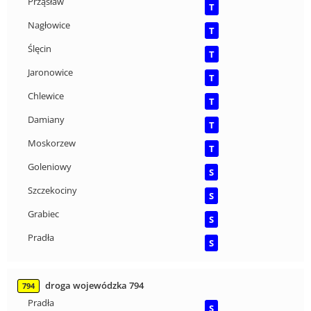
Prząsław
T
Nagłowice
T
Ślęcin
T
Jaronowice
T
Chlewice
T
Damiany
T
Moskorzew
T
Goleniowy
S
Szczekociny
S
Grabiec
S
Pradła
S
droga wojewódzka 794
794
Pradła
S