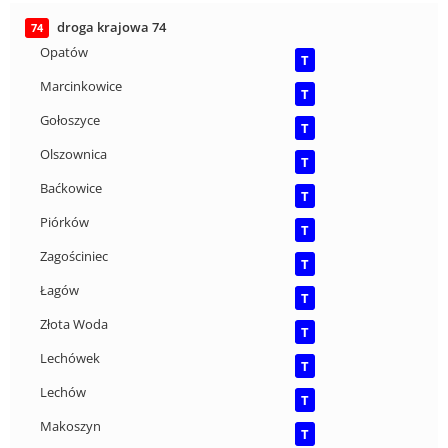
droga krajowa 74
74
Opatów
T
Marcinkowice
T
Gołoszyce
T
Olszownica
T
Baćkowice
T
Piórków
T
Zagościniec
T
Łagów
T
Złota Woda
T
Lechówek
T
Lechów
T
Makoszyn
T