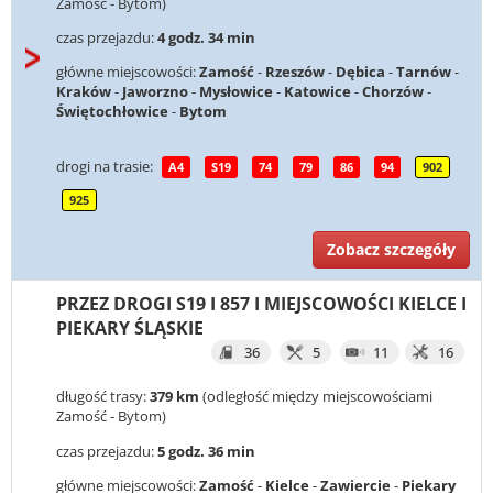
Zamość - Bytom)
czas przejazdu:
4 godz. 34 min
główne miejscowości:
Zamość
-
Rzeszów
-
Dębica
-
Tarnów
-
Kraków
-
Jaworzno
-
Mysłowice
-
Katowice
-
Chorzów
-
Świętochłowice
-
Bytom
drogi na trasie:
A4
S19
74
79
86
94
902
925
Zobacz szczegóły
PRZEZ DROGI S19 I 857 I MIEJSCOWOŚCI KIELCE I
PIEKARY ŚLĄSKIE
36
5
11
16
długość trasy:
379 km
(odległość między miejscowościami
Zamość - Bytom)
czas przejazdu:
5 godz. 36 min
główne miejscowości:
Zamość
-
Kielce
-
Zawiercie
-
Piekary