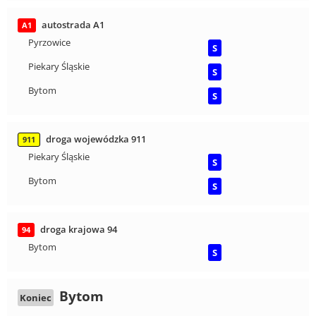
autostrada A1
A1
Pyrzowice
S
Piekary Śląskie
S
Bytom
S
droga wojewódzka 911
911
Piekary Śląskie
S
Bytom
S
droga krajowa 94
94
Bytom
S
Bytom
Koniec