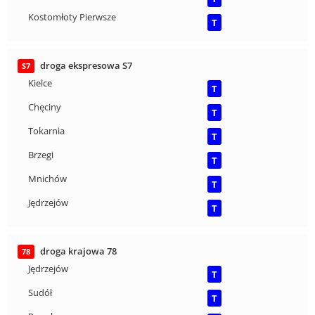
Kostomłoty Pierwsze
T
droga ekspresowa S7
S7
Kielce
T
Chęciny
T
Tokarnia
T
Brzegi
T
Mnichów
T
Jędrzejów
T
droga krajowa 78
78
Jędrzejów
T
Sudół
T