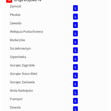
droga krajowa 74
74
Zamość
L
Płoskie
L
Zawada
L
Wielącza Poduchowna
L
Bodaczów
L
Szczebrzeszyn
L
Szperówka
L
Gorajec Zagroble
L
Gorajec Stara Wieś
L
Gorajec Zastawie
L
Wola Radzięcka
L
Frampol
L
Dzwola
L