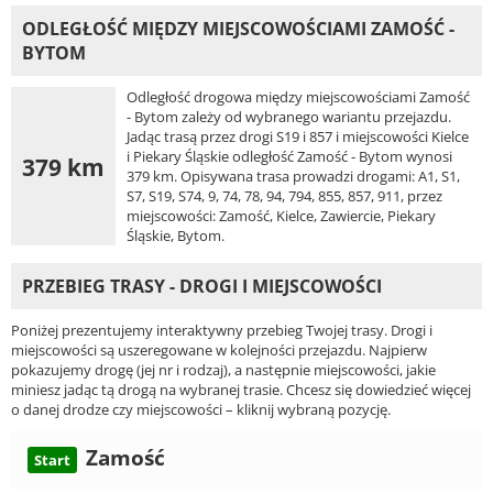
ODLEGŁOŚĆ MIĘDZY MIEJSCOWOŚCIAMI ZAMOŚĆ -
BYTOM
Odległość drogowa między miejscowościami Zamość
- Bytom zależy od wybranego wariantu przejazdu.
Jadąc trasą przez drogi S19 i 857 i miejscowości Kielce
i Piekary Śląskie odległość Zamość - Bytom wynosi
379 km
379 km. Opisywana trasa prowadzi drogami: A1, S1,
S7, S19, S74, 9, 74, 78, 94, 794, 855, 857, 911, przez
miejscowości: Zamość, Kielce, Zawiercie, Piekary
Śląskie, Bytom.
PRZEBIEG TRASY - DROGI I MIEJSCOWOŚCI
Poniżej prezentujemy interaktywny przebieg Twojej trasy. Drogi i
miejscowości są uszeregowane w kolejności przejazdu. Najpierw
pokazujemy drogę (jej nr i rodzaj), a następnie miejscowości, jakie
miniesz jadąc tą drogą na wybranej trasie. Chcesz się dowiedzieć więcej
o danej drodze czy miejscowości – kliknij wybraną pozycję.
Zamość
Start