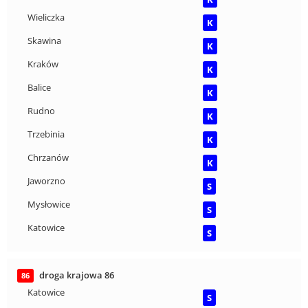
Wieliczka
K
Skawina
K
Kraków
K
Balice
K
Rudno
K
Trzebinia
K
Chrzanów
K
Jaworzno
S
Mysłowice
S
Katowice
S
droga krajowa 86
86
Katowice
S