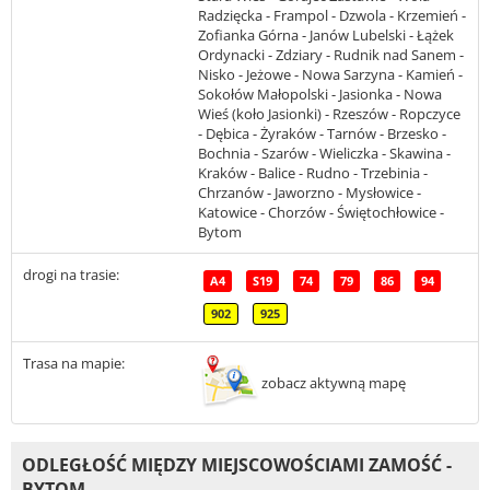
Radzięcka - Frampol - Dzwola - Krzemień -
Zofianka Górna - Janów Lubelski - Łążek
Ordynacki - Zdziary - Rudnik nad Sanem -
Nisko - Jeżowe - Nowa Sarzyna - Kamień -
Sokołów Małopolski - Jasionka - Nowa
Wieś (koło Jasionki) - Rzeszów - Ropczyce
- Dębica - Żyraków - Tarnów - Brzesko -
Bochnia - Szarów - Wieliczka - Skawina -
Kraków - Balice - Rudno - Trzebinia -
Chrzanów - Jaworzno - Mysłowice -
Katowice - Chorzów - Świętochłowice -
Bytom
drogi na trasie:
A4
S19
74
79
86
94
902
925
Trasa na mapie:
zobacz aktywną mapę
ODLEGŁOŚĆ MIĘDZY MIEJSCOWOŚCIAMI ZAMOŚĆ -
BYTOM