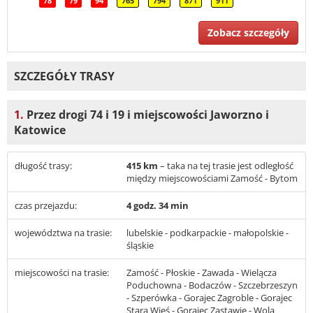
78
79
94
765
794
871
911
Zobacz szczegóły
SZCZEGÓŁY TRASY
1.
Przez drogi 74 i 19 i miejscowości Jaworzno i
Katowice
długość trasy:
415 km
– taka na tej trasie jest odległość
między miejscowościami Zamość - Bytom
czas przejazdu:
4 godz. 34 min
województwa na trasie:
lubelskie - podkarpackie - małopolskie -
śląskie
miejscowości na trasie:
Zamość - Płoskie - Zawada - Wielącza
Poduchowna - Bodaczów - Szczebrzeszyn
- Szperówka - Gorajec Zagroble - Gorajec
Stara Wieś - Gorajec Zastawie - Wola