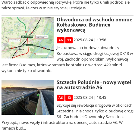
Warto zadbać o odpowiednią rozrywkę, która nie tylko umili podróż, ale
także sprawi, że czas w minie szybciej. Istnieje w...
Obwodnica od wschodu ominie
Kołbaskowo. Budimex
wykonawcą
2025-08-24 | 13:56
A6
13
Jest umowa na budowę obwodnicy
Kołbaskowa w ciągu drogi krajowej DK13 w
woj. Zachodniopomorskim. Wykonawcą
jest firma Budimex, która w ramach kontraktu o wartości 429 mln zł
wykona nie tylko obwodnic...
Szczecin Południe - nowy węzeł
na autostradzie A6
2025-08-24 | 13:45
A6
13
Szykuje się rewolucja drogowa w okolicach
Szczecina i nie chodzi tylko o budowę drogi
S6 - Zachodniej Obwodnicy Szczecina.
Przybędą nowe węzły i infrastruktura na obecnej autostradzie A6. W
ramach bud...