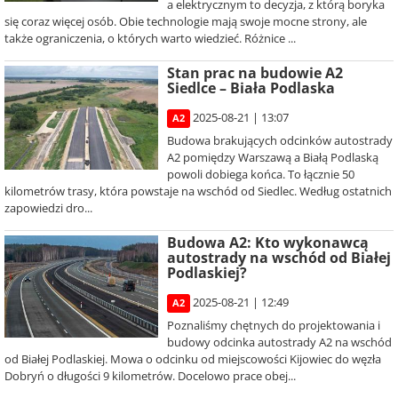
a elektrycznym to decyzja, z którą boryka
się coraz więcej osób. Obie technologie mają swoje mocne strony, ale
także ograniczenia, o których warto wiedzieć. Różnice ...
Stan prac na budowie A2
Siedlce – Biała Podlaska
2025-08-21 | 13:07
A2
Budowa brakujących odcinków autostrady
A2 pomiędzy Warszawą a Białą Podlaską
powoli dobiega końca. To łącznie 50
kilometrów trasy, która powstaje na wschód od Siedlec. Według ostatnich
zapowiedzi dro...
Budowa A2: Kto wykonawcą
autostrady na wschód od Białej
Podlaskiej?
2025-08-21 | 12:49
A2
Poznaliśmy chętnych do projektowania i
budowy odcinka autostrady A2 na wschód
od Białej Podlaskiej. Mowa o odcinku od miejscowości Kijowiec do węzła
Dobryń o długości 9 kilometrów. Docelowo prace obej...