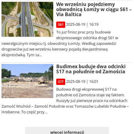
We wrześniu pojedziemy
obwodnicą Łomży w ciągu S61 –
Via Baltica
2025-08-19 | 16:19
S61
To już finisz prac przy budowie
ekspresowego odcinka drogi S61 w
newralgicznym miejscu tj. obwodnicy Łomży. Według zapowiedzi
drogowców już we wrześniu kierowcy pojadą dwujezdniową
ekspresówką. Tym sa...
Budimex buduje dwa odcinki
S17 na południe od Zamościa
2025-08-19 | 16:01
S17
Budowa drogi ekspresowej S17 na
południe od Zamościa staje się faktem.
Ruszyły już pierwsze prace na odcinkach
Zamość Wschód – Zamość Południe oraz Tomaszów Lubelski Południe –
Hrebenne. To część przy...
więcej informacji