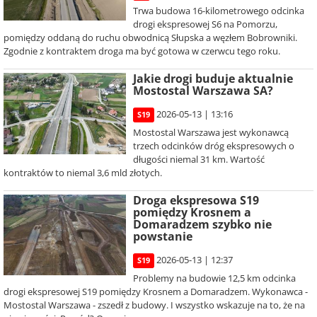
Trwa budowa 16-kilometrowego odcinka
drogi ekspresowej S6 na Pomorzu,
pomiędzy oddaną do ruchu obwodnicą Słupska a węzłem Bobrowniki.
Zgodnie z kontraktem droga ma być gotowa w czerwcu tego roku.
Jakie drogi buduje aktualnie
Mostostal Warszawa SA?
2026-05-13 | 13:16
S19
Mostostal Warszawa jest wykonawcą
trzech odcinków dróg ekspresowych o
długości niemal 31 km. Wartość
kontraktów to niemal 3,6 mld złotych.
Droga ekspresowa S19
pomiędzy Krosnem a
Domaradzem szybko nie
powstanie
2026-05-13 | 12:37
S19
Problemy na budowie 12,5 km odcinka
drogi ekspresowej S19 pomiędzy Krosnem a Domaradzem. Wykonawca -
Mostostal Warszawa - zszedł z budowy. I wszystko wskazuje na to, że na