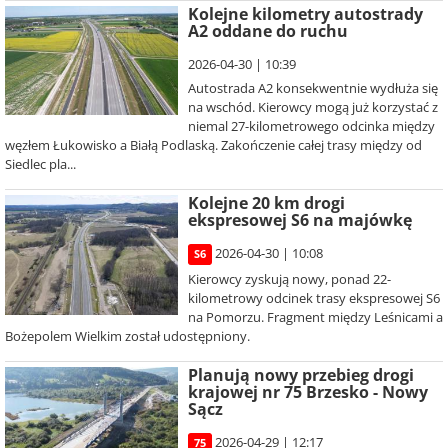
Kolejne kilometry autostrady
A2 oddane do ruchu
2026-04-30 | 10:39
Autostrada A2 konsekwentnie wydłuża się
na wschód. Kierowcy mogą już korzystać z
niemal 27-kilometrowego odcinka między
węzłem Łukowisko a Białą Podlaską. Zakończenie całej trasy między od
Siedlec pla...
Kolejne 20 km drogi
ekspresowej S6 na majówkę
2026-04-30 | 10:08
S6
Kierowcy zyskują nowy, ponad 22-
kilometrowy odcinek trasy ekspresowej S6
na Pomorzu. Fragment między Leśnicami a
Bożepolem Wielkim został udostępniony.
Planują nowy przebieg drogi
krajowej nr 75 Brzesko - Nowy
Sącz
2026-04-29 | 12:17
75