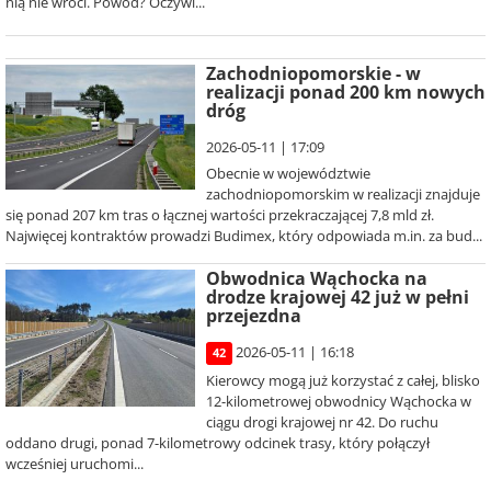
nią nie wróci. Powód? Oczywi...
Zachodniopomorskie - w
realizacji ponad 200 km nowych
dróg
2026-05-11 | 17:09
Obecnie w województwie
zachodniopomorskim w realizacji znajduje
się ponad 207 km tras o łącznej wartości przekraczającej 7,8 mld zł.
Najwięcej kontraktów prowadzi Budimex, który odpowiada m.in. za bud...
Obwodnica Wąchocka na
drodze krajowej 42 już w pełni
przejezdna
2026-05-11 | 16:18
42
Kierowcy mogą już korzystać z całej, blisko
12-kilometrowej obwodnicy Wąchocka w
ciągu drogi krajowej nr 42. Do ruchu
oddano drugi, ponad 7-kilometrowy odcinek trasy, który połączył
wcześniej uruchomi...