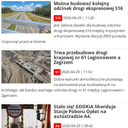
Można budować kolejny
odcinek drogi ekspresowej S16
2026-04-29 | 11:20
S16
Jest zielone światło dla budowy odcinka
drogi ekspresowej S16 między Knyszynem
a Krynicami. Wydanie decyzji ZRID pozwala
rozpocząć prace w terenie.
Trwa przebudowa drogi
krajowej nr 61 Legionowem a
Zegrzem
2026-04-29 | 11:02
61
Dobre warunki atmosferyczne pozwalają
na wzmożenie prac budowlanych na
krótkiego, ale bardzo ważnego odcinka drogi nr 61 między Legionowem i
Zgierzem.
Stało się! GDDKiA likwiduje
Stacje Poboru Opłat na
autostradzie A4.
2026-04-29 | 09:42
A4