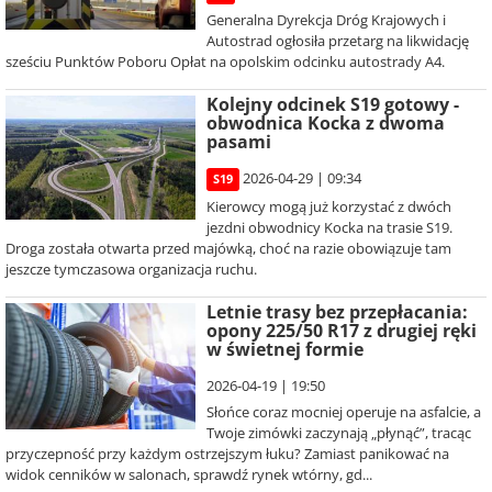
Generalna Dyrekcja Dróg Krajowych i
Autostrad ogłosiła przetarg na likwidację
sześciu Punktów Poboru Opłat na opolskim odcinku autostrady A4.
Kolejny odcinek S19 gotowy -
obwodnica Kocka z dwoma
pasami
2026-04-29 | 09:34
S19
Kierowcy mogą już korzystać z dwóch
jezdni obwodnicy Kocka na trasie S19.
Droga została otwarta przed majówką, choć na razie obowiązuje tam
jeszcze tymczasowa organizacja ruchu.
Letnie trasy bez przepłacania:
opony 225/50 R17 z drugiej ręki
w świetnej formie
2026-04-19 | 19:50
Słońce coraz mocniej operuje na asfalcie, a
Twoje zimówki zaczynają „płynąć”, tracąc
przyczepność przy każdym ostrzejszym łuku? Zamiast panikować na
widok cenników w salonach, sprawdź rynek wtórny, gd...