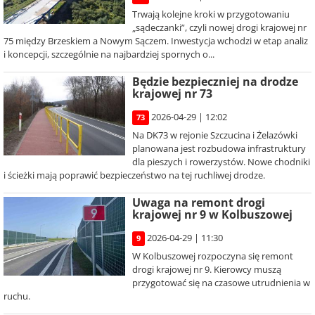
Trwają kolejne kroki w przygotowaniu
„sądeczanki”, czyli nowej drogi krajowej nr
75 między Brzeskiem a Nowym Sączem. Inwestycja wchodzi w etap analiz
i koncepcji, szczególnie na najbardziej spornych o...
Będzie bezpieczniej na drodze
krajowej nr 73
2026-04-29 | 12:02
73
Na DK73 w rejonie Szczucina i Żelazówki
planowana jest rozbudowa infrastruktury
dla pieszych i rowerzystów. Nowe chodniki
i ścieżki mają poprawić bezpieczeństwo na tej ruchliwej drodze.
Uwaga na remont drogi
krajowej nr 9 w Kolbuszowej
2026-04-29 | 11:30
9
W Kolbuszowej rozpoczyna się remont
drogi krajowej nr 9. Kierowcy muszą
przygotować się na czasowe utrudnienia w
ruchu.