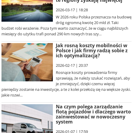
te regiony zyskają najwięcej
2026-03-17 | 18:28
W 2026 roku Polska przeznacza na budowę
dróg ogromną kwotę 20 mld zł. Taki
budżet robi wrażenie. Poza tym warto zaznaczyć, że w ciągu najbliższych
miesięcy do użytku trafi ponad 290 km nowych tras szy...
Jak rosną koszty mobilności w
Polsce i jak firmy radzą sobie z
ich optymalizacją?
2026-02-17 | 20:37
Rosnące koszty prowadzenia firmy
sprawiają, że należy szukać rozwiązań, aby
je zmniejszyć, dzięki czemu więcej
pieniędzy zostanie na inwestycje, a te z kolei przełożą się na większe zyski.
Jakie rozwi...
Na czym polega zarządzanie
flotą pojazdów i dlaczego warto
zainwestować w nowoczesny
system
2026-01-07 | 17:59