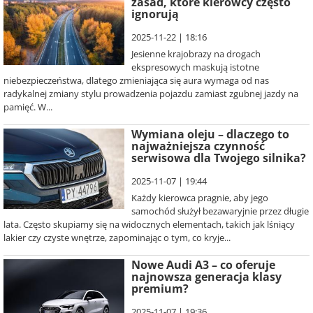
zasad, które kierowcy często
ignorują
2025-11-22 | 18:16
Jesienne krajobrazy na drogach
ekspresowych maskują istotne
niebezpieczeństwa, dlatego zmieniająca się aura wymaga od nas
radykalnej zmiany stylu prowadzenia pojazdu zamiast zgubnej jazdy na
pamięć. W...
Wymiana oleju – dlaczego to
najważniejsza czynność
serwisowa dla Twojego silnika?
2025-11-07 | 19:44
Każdy kierowca pragnie, aby jego
samochód służył bezawaryjnie przez długie
lata. Często skupiamy się na widocznych elementach, takich jak lśniący
lakier czy czyste wnętrze, zapominając o tym, co kryje...
Nowe Audi A3 – co oferuje
najnowsza generacja klasy
premium?
2025-11-07 | 19:36