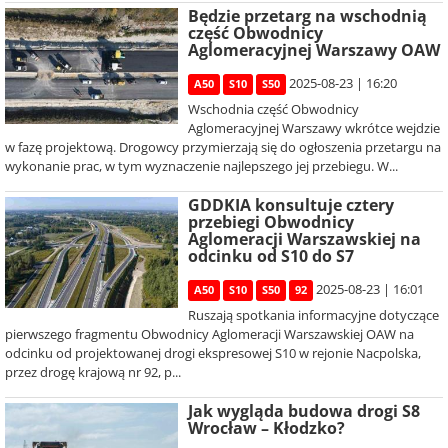
Będzie przetarg na wschodnią
część Obwodnicy
Aglomeracyjnej Warszawy OAW
2025-08-23 | 16:20
A50
S10
S50
Wschodnia część Obwodnicy
Aglomeracyjnej Warszawy wkrótce wejdzie
w fazę projektową. Drogowcy przymierzają się do ogłoszenia przetargu na
wykonanie prac, w tym wyznaczenie najlepszego jej przebiegu. W...
GDDKIA konsultuje cztery
przebiegi Obwodnicy
Aglomeracji Warszawskiej na
odcinku od S10 do S7
2025-08-23 | 16:01
A50
S10
S50
92
Ruszają spotkania informacyjne dotyczące
pierwszego fragmentu Obwodnicy Aglomeracji Warszawskiej OAW na
odcinku od projektowanej drogi ekspresowej S10 w rejonie Nacpolska,
przez drogę krajową nr 92, p...
Jak wygląda budowa drogi S8
Wrocław – Kłodzko?