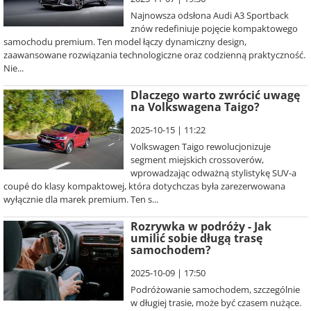
Najnowsza odsłona Audi A3 Sportback
znów redefiniuje pojęcie kompaktowego
samochodu premium. Ten model łączy dynamiczny design,
zaawansowane rozwiązania technologiczne oraz codzienną praktyczność.
Nie...
Dlaczego warto zwrócić uwagę
na Volkswagena Taigo?
2025-10-15 | 11:22
Volkswagen Taigo rewolucjonizuje
segment miejskich crossoverów,
wprowadzając odważną stylistykę SUV-a
coupé do klasy kompaktowej, która dotychczas była zarezerwowana
wyłącznie dla marek premium. Ten s...
Rozrywka w podróży - Jak
umilić sobie długą trasę
samochodem?
2025-10-09 | 17:50
Podróżowanie samochodem, szczególnie
w długiej trasie, może być czasem nużące.