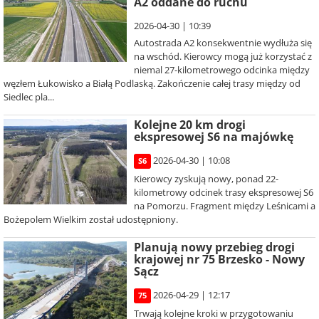
A2 oddane do ruchu
2026-04-30 | 10:39
Autostrada A2 konsekwentnie wydłuża się
na wschód. Kierowcy mogą już korzystać z
niemal 27-kilometrowego odcinka między
węzłem Łukowisko a Białą Podlaską. Zakończenie całej trasy między od
Siedlec pla...
Kolejne 20 km drogi
ekspresowej S6 na majówkę
2026-04-30 | 10:08
S6
Kierowcy zyskują nowy, ponad 22-
kilometrowy odcinek trasy ekspresowej S6
na Pomorzu. Fragment między Leśnicami a
Bożepolem Wielkim został udostępniony.
Planują nowy przebieg drogi
krajowej nr 75 Brzesko - Nowy
Sącz
2026-04-29 | 12:17
75
Trwają kolejne kroki w przygotowaniu