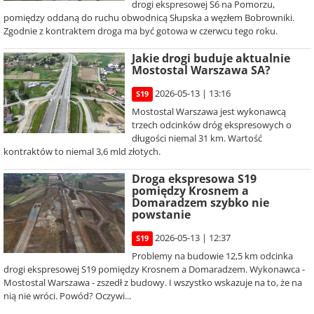
drogi ekspresowej S6 na Pomorzu,
pomiędzy oddaną do ruchu obwodnicą Słupska a węzłem Bobrowniki.
Zgodnie z kontraktem droga ma być gotowa w czerwcu tego roku.
Jakie drogi buduje aktualnie
Mostostal Warszawa SA?
2026-05-13 | 13:16
S19
Mostostal Warszawa jest wykonawcą
trzech odcinków dróg ekspresowych o
długości niemal 31 km. Wartość
kontraktów to niemal 3,6 mld złotych.
Droga ekspresowa S19
pomiędzy Krosnem a
Domaradzem szybko nie
powstanie
2026-05-13 | 12:37
S19
Problemy na budowie 12,5 km odcinka
drogi ekspresowej S19 pomiędzy Krosnem a Domaradzem. Wykonawca -
Mostostal Warszawa - zszedł z budowy. I wszystko wskazuje na to, że na
nią nie wróci. Powód? Oczywi...