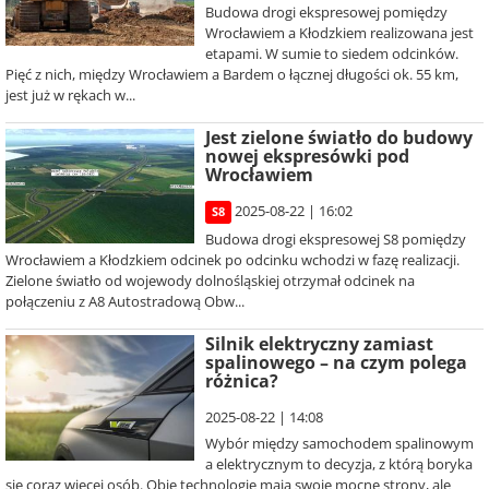
Budowa drogi ekspresowej pomiędzy
Wrocławiem a Kłodzkiem realizowana jest
etapami. W sumie to siedem odcinków.
Pięć z nich, między Wrocławiem a Bardem o łącznej długości ok. 55 km,
jest już w rękach w...
Jest zielone światło do budowy
nowej ekspresówki pod
Wrocławiem
2025-08-22 | 16:02
S8
Budowa drogi ekspresowej S8 pomiędzy
Wrocławiem a Kłodzkiem odcinek po odcinku wchodzi w fazę realizacji.
Zielone światło od wojewody dolnośląskiej otrzymał odcinek na
połączeniu z A8 Autostradową Obw...
Silnik elektryczny zamiast
spalinowego – na czym polega
różnica?
2025-08-22 | 14:08
Wybór między samochodem spalinowym
a elektrycznym to decyzja, z którą boryka
się coraz więcej osób. Obie technologie mają swoje mocne strony, ale