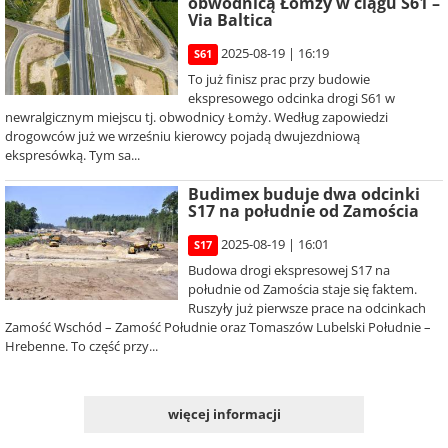
obwodnicą Łomży w ciągu S61 –
Via Baltica
2025-08-19 | 16:19
S61
To już finisz prac przy budowie
ekspresowego odcinka drogi S61 w
newralgicznym miejscu tj. obwodnicy Łomży. Według zapowiedzi
drogowców już we wrześniu kierowcy pojadą dwujezdniową
ekspresówką. Tym sa...
Budimex buduje dwa odcinki
S17 na południe od Zamościa
2025-08-19 | 16:01
S17
Budowa drogi ekspresowej S17 na
południe od Zamościa staje się faktem.
Ruszyły już pierwsze prace na odcinkach
Zamość Wschód – Zamość Południe oraz Tomaszów Lubelski Południe –
Hrebenne. To część przy...
więcej informacji