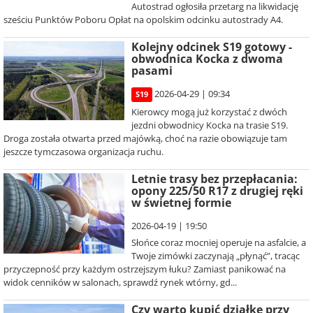
Autostrad ogłosiła przetarg na likwidację
sześciu Punktów Poboru Opłat na opolskim odcinku autostrady A4.
Kolejny odcinek S19 gotowy -
obwodnica Kocka z dwoma
pasami
2026-04-29 | 09:34
S19
Kierowcy mogą już korzystać z dwóch
jezdni obwodnicy Kocka na trasie S19.
Droga została otwarta przed majówką, choć na razie obowiązuje tam
jeszcze tymczasowa organizacja ruchu.
Letnie trasy bez przepłacania:
opony 225/50 R17 z drugiej ręki
w świetnej formie
2026-04-19 | 19:50
Słońce coraz mocniej operuje na asfalcie, a
Twoje zimówki zaczynają „płynąć”, tracąc
przyczepność przy każdym ostrzejszym łuku? Zamiast panikować na
widok cenników w salonach, sprawdź rynek wtórny, gd...
Czy warto kupić działkę przy