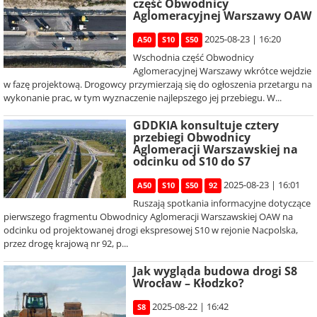
część Obwodnicy
Aglomeracyjnej Warszawy OAW
2025-08-23 | 16:20
A50
S10
S50
Wschodnia część Obwodnicy
Aglomeracyjnej Warszawy wkrótce wejdzie
w fazę projektową. Drogowcy przymierzają się do ogłoszenia przetargu na
wykonanie prac, w tym wyznaczenie najlepszego jej przebiegu. W...
GDDKIA konsultuje cztery
przebiegi Obwodnicy
Aglomeracji Warszawskiej na
odcinku od S10 do S7
2025-08-23 | 16:01
A50
S10
S50
92
Ruszają spotkania informacyjne dotyczące
pierwszego fragmentu Obwodnicy Aglomeracji Warszawskiej OAW na
odcinku od projektowanej drogi ekspresowej S10 w rejonie Nacpolska,
przez drogę krajową nr 92, p...
Jak wygląda budowa drogi S8
Wrocław – Kłodzko?
2025-08-22 | 16:42
S8