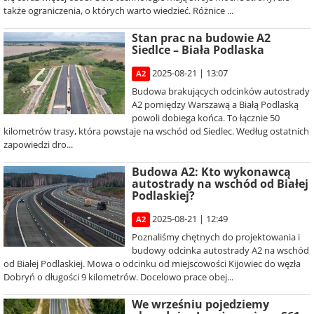
także ograniczenia, o których warto wiedzieć. Różnice ...
Stan prac na budowie A2
Siedlce – Biała Podlaska
2025-08-21 | 13:07
A2
Budowa brakujących odcinków autostrady
A2 pomiędzy Warszawą a Białą Podlaską
powoli dobiega końca. To łącznie 50
kilometrów trasy, która powstaje na wschód od Siedlec. Według ostatnich
zapowiedzi dro...
Budowa A2: Kto wykonawcą
autostrady na wschód od Białej
Podlaskiej?
2025-08-21 | 12:49
A2
Poznaliśmy chętnych do projektowania i
budowy odcinka autostrady A2 na wschód
od Białej Podlaskiej. Mowa o odcinku od miejscowości Kijowiec do węzła
Dobryń o długości 9 kilometrów. Docelowo prace obej...
We wrześniu pojedziemy