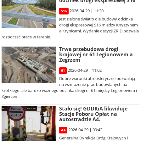
odcinek drogi ekspresowej S16
2026-04-29 | 11:20
S16
Jest zielone światło dla budowy odcinka
drogi ekspresowej S16 między Knyszynem
a Krynicami. Wydanie decyzji ZRID pozwala
rozpocząć prace w terenie.
Trwa przebudowa drogi
krajowej nr 61 Legionowem a
Zegrzem
2026-04-29 | 11:02
61
Dobre warunki atmosferyczne pozwalają
na wzmożenie prac budowlanych na
krótkiego, ale bardzo ważnego odcinka drogi nr 61 między Legionowem i
Zgierzem.
Stało się! GDDKiA likwiduje
Stacje Poboru Opłat na
autostradzie A4.
2026-04-29 | 09:42
A4
Generalna Dyrekcja Dróg Krajowych i