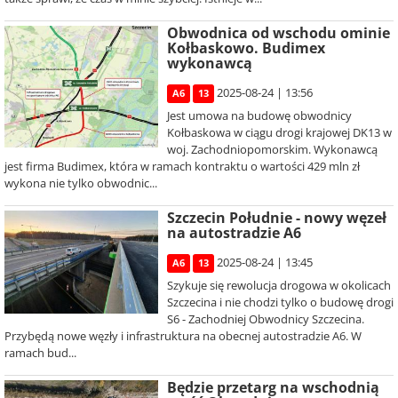
Obwodnica od wschodu ominie
Kołbaskowo. Budimex
wykonawcą
2025-08-24 | 13:56
A6
13
Jest umowa na budowę obwodnicy
Kołbaskowa w ciągu drogi krajowej DK13 w
woj. Zachodniopomorskim. Wykonawcą
jest firma Budimex, która w ramach kontraktu o wartości 429 mln zł
wykona nie tylko obwodnic...
Szczecin Południe - nowy węzeł
na autostradzie A6
2025-08-24 | 13:45
A6
13
Szykuje się rewolucja drogowa w okolicach
Szczecina i nie chodzi tylko o budowę drogi
S6 - Zachodniej Obwodnicy Szczecina.
Przybędą nowe węzły i infrastruktura na obecnej autostradzie A6. W
ramach bud...
Będzie przetarg na wschodnią