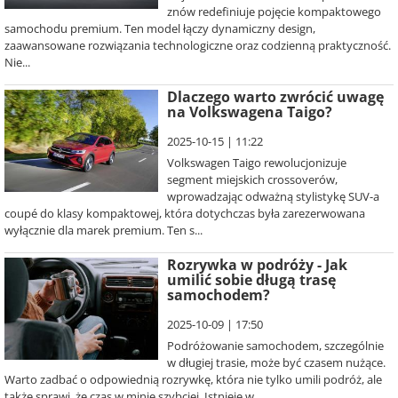
znów redefiniuje pojęcie kompaktowego
samochodu premium. Ten model łączy dynamiczny design,
zaawansowane rozwiązania technologiczne oraz codzienną praktyczność.
Nie...
Dlaczego warto zwrócić uwagę
na Volkswagena Taigo?
2025-10-15 | 11:22
Volkswagen Taigo rewolucjonizuje
segment miejskich crossoverów,
wprowadzając odważną stylistykę SUV-a
coupé do klasy kompaktowej, która dotychczas była zarezerwowana
wyłącznie dla marek premium. Ten s...
Rozrywka w podróży - Jak
umilić sobie długą trasę
samochodem?
2025-10-09 | 17:50
Podróżowanie samochodem, szczególnie
w długiej trasie, może być czasem nużące.
Warto zadbać o odpowiednią rozrywkę, która nie tylko umili podróż, ale
także sprawi, że czas w minie szybciej. Istnieje w...