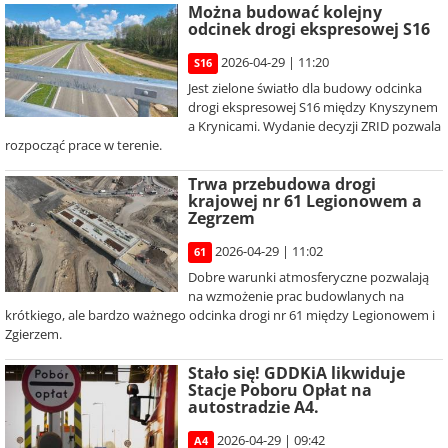
Można budować kolejny
odcinek drogi ekspresowej S16
2026-04-29 | 11:20
S16
Jest zielone światło dla budowy odcinka
drogi ekspresowej S16 między Knyszynem
a Krynicami. Wydanie decyzji ZRID pozwala
rozpocząć prace w terenie.
Trwa przebudowa drogi
krajowej nr 61 Legionowem a
Zegrzem
2026-04-29 | 11:02
61
Dobre warunki atmosferyczne pozwalają
na wzmożenie prac budowlanych na
krótkiego, ale bardzo ważnego odcinka drogi nr 61 między Legionowem i
Zgierzem.
Stało się! GDDKiA likwiduje
Stacje Poboru Opłat na
autostradzie A4.
2026-04-29 | 09:42
A4