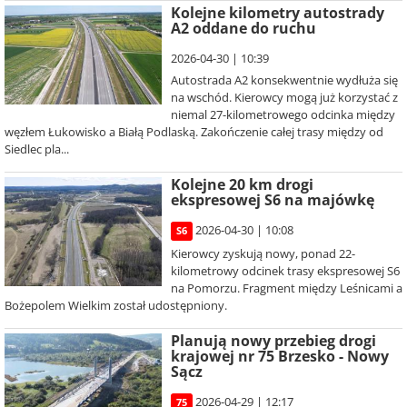
Kolejne kilometry autostrady
A2 oddane do ruchu
2026-04-30 | 10:39
Autostrada A2 konsekwentnie wydłuża się
na wschód. Kierowcy mogą już korzystać z
niemal 27-kilometrowego odcinka między
węzłem Łukowisko a Białą Podlaską. Zakończenie całej trasy między od
Siedlec pla...
Kolejne 20 km drogi
ekspresowej S6 na majówkę
2026-04-30 | 10:08
S6
Kierowcy zyskują nowy, ponad 22-
kilometrowy odcinek trasy ekspresowej S6
na Pomorzu. Fragment między Leśnicami a
Bożepolem Wielkim został udostępniony.
Planują nowy przebieg drogi
krajowej nr 75 Brzesko - Nowy
Sącz
2026-04-29 | 12:17
75