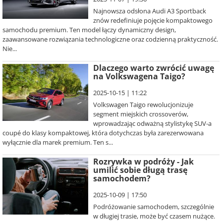
Najnowsza odsłona Audi A3 Sportback
znów redefiniuje pojęcie kompaktowego
samochodu premium. Ten model łączy dynamiczny design,
zaawansowane rozwiązania technologiczne oraz codzienną praktyczność.
Nie...
Dlaczego warto zwrócić uwagę
na Volkswagena Taigo?
2025-10-15 | 11:22
Volkswagen Taigo rewolucjonizuje
segment miejskich crossoverów,
wprowadzając odważną stylistykę SUV-a
coupé do klasy kompaktowej, która dotychczas była zarezerwowana
wyłącznie dla marek premium. Ten s...
Rozrywka w podróży - Jak
umilić sobie długą trasę
samochodem?
2025-10-09 | 17:50
Podróżowanie samochodem, szczególnie
w długiej trasie, może być czasem nużące.