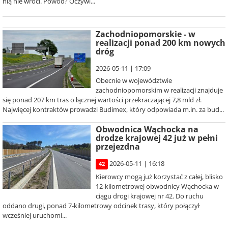
nią nie wróci. Powód? Oczywi...
Zachodniopomorskie - w
realizacji ponad 200 km nowych
dróg
2026-05-11 | 17:09
Obecnie w województwie
zachodniopomorskim w realizacji znajduje
się ponad 207 km tras o łącznej wartości przekraczającej 7,8 mld zł.
Najwięcej kontraktów prowadzi Budimex, który odpowiada m.in. za bud...
Obwodnica Wąchocka na
drodze krajowej 42 już w pełni
przejezdna
2026-05-11 | 16:18
42
Kierowcy mogą już korzystać z całej, blisko
12-kilometrowej obwodnicy Wąchocka w
ciągu drogi krajowej nr 42. Do ruchu
oddano drugi, ponad 7-kilometrowy odcinek trasy, który połączył
wcześniej uruchomi...