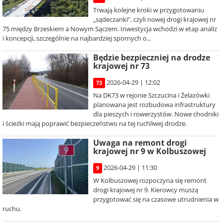
Trwają kolejne kroki w przygotowaniu
„sądeczanki”, czyli nowej drogi krajowej nr
75 między Brzeskiem a Nowym Sączem. Inwestycja wchodzi w etap analiz
i koncepcji, szczególnie na najbardziej spornych o...
Będzie bezpieczniej na drodze
krajowej nr 73
2026-04-29 | 12:02
73
Na DK73 w rejonie Szczucina i Żelazówki
planowana jest rozbudowa infrastruktury
dla pieszych i rowerzystów. Nowe chodniki
i ścieżki mają poprawić bezpieczeństwo na tej ruchliwej drodze.
Uwaga na remont drogi
krajowej nr 9 w Kolbuszowej
2026-04-29 | 11:30
9
W Kolbuszowej rozpoczyna się remont
drogi krajowej nr 9. Kierowcy muszą
przygotować się na czasowe utrudnienia w
ruchu.