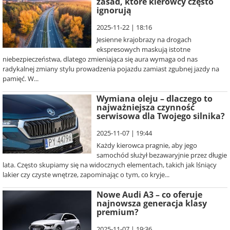
zasad, które kierowcy często
ignorują
2025-11-22 | 18:16
Jesienne krajobrazy na drogach
ekspresowych maskują istotne
niebezpieczeństwa, dlatego zmieniająca się aura wymaga od nas
radykalnej zmiany stylu prowadzenia pojazdu zamiast zgubnej jazdy na
pamięć. W...
Wymiana oleju – dlaczego to
najważniejsza czynność
serwisowa dla Twojego silnika?
2025-11-07 | 19:44
Każdy kierowca pragnie, aby jego
samochód służył bezawaryjnie przez długie
lata. Często skupiamy się na widocznych elementach, takich jak lśniący
lakier czy czyste wnętrze, zapominając o tym, co kryje...
Nowe Audi A3 – co oferuje
najnowsza generacja klasy
premium?
2025-11-07 | 19:36