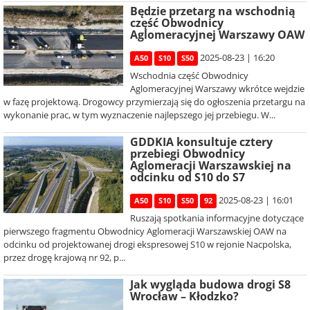
Będzie przetarg na wschodnią
część Obwodnicy
Aglomeracyjnej Warszawy OAW
2025-08-23 | 16:20
A50
S10
S50
Wschodnia część Obwodnicy
Aglomeracyjnej Warszawy wkrótce wejdzie
w fazę projektową. Drogowcy przymierzają się do ogłoszenia przetargu na
wykonanie prac, w tym wyznaczenie najlepszego jej przebiegu. W...
GDDKIA konsultuje cztery
przebiegi Obwodnicy
Aglomeracji Warszawskiej na
odcinku od S10 do S7
2025-08-23 | 16:01
A50
S10
S50
92
Ruszają spotkania informacyjne dotyczące
pierwszego fragmentu Obwodnicy Aglomeracji Warszawskiej OAW na
odcinku od projektowanej drogi ekspresowej S10 w rejonie Nacpolska,
przez drogę krajową nr 92, p...
Jak wygląda budowa drogi S8
Wrocław – Kłodzko?