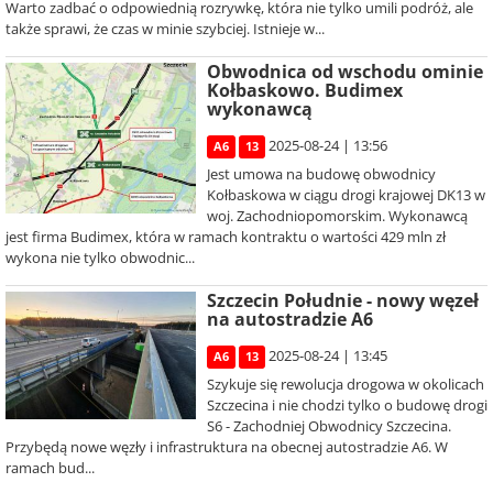
Warto zadbać o odpowiednią rozrywkę, która nie tylko umili podróż, ale
także sprawi, że czas w minie szybciej. Istnieje w...
Obwodnica od wschodu ominie
Kołbaskowo. Budimex
wykonawcą
2025-08-24 | 13:56
A6
13
Jest umowa na budowę obwodnicy
Kołbaskowa w ciągu drogi krajowej DK13 w
woj. Zachodniopomorskim. Wykonawcą
jest firma Budimex, która w ramach kontraktu o wartości 429 mln zł
wykona nie tylko obwodnic...
Szczecin Południe - nowy węzeł
na autostradzie A6
2025-08-24 | 13:45
A6
13
Szykuje się rewolucja drogowa w okolicach
Szczecina i nie chodzi tylko o budowę drogi
S6 - Zachodniej Obwodnicy Szczecina.
Przybędą nowe węzły i infrastruktura na obecnej autostradzie A6. W
ramach bud...