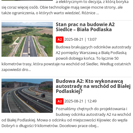
a elektrycznym to decyzja, z którą boryka
się coraz więcej osób. Obie technologie mają swoje mocne strony, ale
także ograniczenia, o których warto wiedzieć. Różnice ...
Stan prac na budowie A2
Siedlce – Biała Podlaska
2025-08-21 | 13:07
A2
Budowa brakujących odcinków autostrady
A2 pomiędzy Warszawą a Białą Podlaską
powoli dobiega końca. To łącznie 50
kilometrów trasy, która powstaje na wschód od Siedlec. Według ostatnich
zapowiedzi dro...
Budowa A2: Kto wykonawcą
autostrady na wschód od Białej
Podlaskiej?
2025-08-21 | 12:49
A2
Poznaliśmy chętnych do projektowania i
budowy odcinka autostrady A2 na wschód
od Białej Podlaskiej. Mowa o odcinku od miejscowości Kijowiec do węzła
Dobryń o długości 9 kilometrów. Docelowo prace obej...