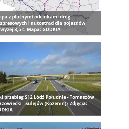
pa z płatnymi odcinkami dróg
spresowych i autostrad dla pojazdów
wyżej 3,5 t. Mapa: GDDKIA
ki przebieg S12 Łódź Południe - Tomaszów
zowiecki - Sulejów (Kozenin)? Zdjęcia:
DDKIA