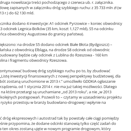
ż druga nowelizacja treści pochodzącego z czerwca ub. r. załącznika.
owę zapisanych w załączniku dróg szybkiego ruchu: z 35 733 mln zł (w
3 r.) do 62 130 mld.
łącznika dodano 4 inwestycje: A1 odcinek Pyrzowice – koniec obwodnicy
S3 odcinek Legnica-Bolków (35 km, koszt 1,127 mld), S5 na odcinku
końca obwodnicy Augustowa do granicy państwa).
ększono: na drodze S5 dodano odcinek Białe Błota (Bydgoszcz) –
dańska z obwodnicą Elbląga, na drodze S8 odcinek od obwodnic
udowany będzie cały odcinek z Lublina do Rzeszowa - 160 km
blina i fragmentu obwodnicy Rzeszowa.
 kontynuować budowę dróg szybkiego ruchu po to, by zbudować
o „Listę inwestycji finansowanych z nowej perspektywy budżetowej, dla
ót zostaną uruchomione w 2013 r.” umożliwiło GDDKiA ogłaszanie
ądzenia, od 1 stycznia 2014 r. nie ma już takiej możliwości. Dlatego
 na które przetargi są uruchamiane „od 2013 roku”, a nie „w 2013
 kolejnych postępowań. Pozwoli to – czytamy w uzasadnieniu projektu
 ryzyko przestoju w branży budowlano-drogowej i wpłynie na
eć dróg ekspresowych i autostrad tak by powstały całe ciągi pomiędzy
śnie przypomina, że dodane odcinki stanowią tylko część zadań do
 na ten okres zostaną ujęte w nowym programie drogowym, który