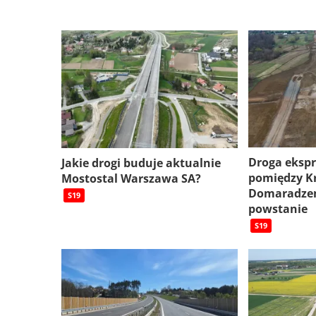
Droga eksp
Jakie drogi buduje aktualnie
pomiędzy K
Mostostal Warszawa SA?
Domaradzem
S19
powstanie
S19