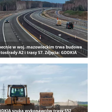
ecnie w woj. mazowieckim trwa budowa
tostrady A2 i trasy S7. Zdjęcia: GDDKIA
DKIA szuka wykonawców trasy S52