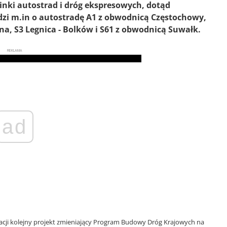
inki autostrad i dróg ekspresowych, dotąd
zi m.in o autostradę A1 z obwodnicą Częstochowy,
a, S3 Legnica - Bolków i S61 z obwodnicą Suwałk.
REKLAMA
ad
tacji kolejny projekt zmieniający Program Budowy Dróg Krajowych na