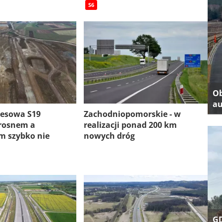
S6
Ob
au
resowa S19
Zachodniopomorskie - w
rosnem a
realizacji ponad 200 km
 szybko nie
nowych dróg
GD