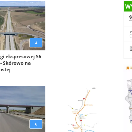
W
4
gi ekspresowej S6
 - Skórowo na
ostej
6