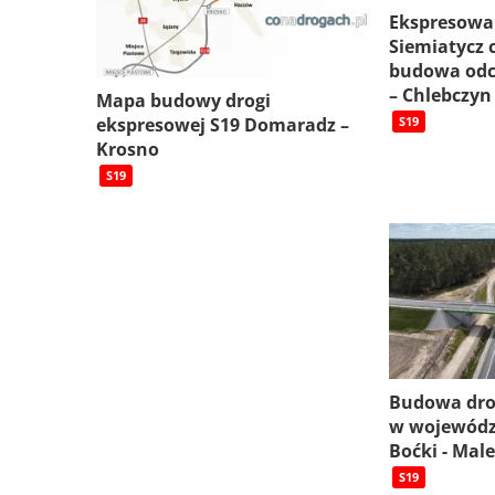
Ekspresowa
Siemiatycz c
budowa odc
– Chlebczyn
Mapa budowy drogi
ekspresowej S19 Domaradz –
S19
Krosno
S19
Budowa dro
w wojewódz
Boćki - Mal
S19