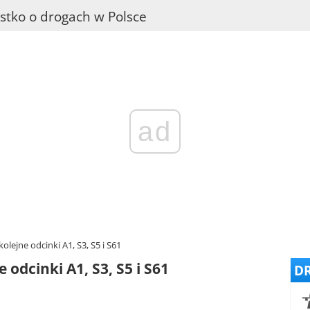
stko o drogach w Polsce
ad
lejne odcinki A1, S3, S5 i S61
odcinki A1, S3, S5 i S61
DR