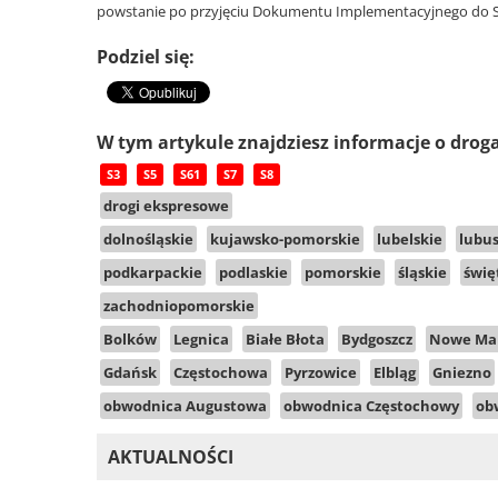
powstanie po przyjęciu Dokumentu Implementacyjnego do St
Podziel się:
W tym artykule znajdziesz informacje o drog
S3
S5
S61
S7
S8
drogi ekspresowe
dolnośląskie
kujawsko-pomorskie
lubelskie
lubus
podkarpackie
podlaskie
pomorskie
śląskie
świę
zachodniopomorskie
Bolków
Legnica
Białe Błota
Bydgoszcz
Nowe Ma
Gdańsk
Częstochowa
Pyrzowice
Elbląg
Gniezno
obwodnica Augustowa
obwodnica Częstochowy
ob
AKTUALNOŚCI