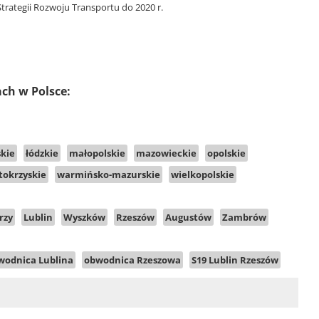
rategii Rozwoju Transportu do 2020 r.
ach w Polsce:
kie
łódzkie
małopolskie
mazowieckie
opolskie
tokrzyskie
warmińsko-mazurskie
wielkopolskie
rzy
Lublin
Wyszków
Rzeszów
Augustów
Zambrów
wodnica Lublina
obwodnica Rzeszowa
S19 Lublin Rzeszów