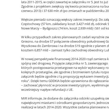
lata 2011-2015, w części zawartej w załączniku nr 5. Jest to ju
Zgodnie z projektem zwiększy się kwota przeznaczona na bud
czerwcu 2013) i 37 630 mln zł (po zmianach w październiku 201
Większe pieniadz oznaczają większy zakres inwestycji. Do za
Częstochowy (57 km, zakładany koszt 3,427 mld zł), odcinek 
Nowe Marzy – Bydgoszcz (74 km, koszt 2,939 mld) i S61 od 
W kilku przypadkach zakres planowanych zadań wyraźnie zwi
Gniezno, na drodze S7 połączenie obwodnicy południowej G
Wyszkowa do Zambrowa i na drodze S19 zgodnie z planem zb
kosztem 6,857 mld – zamiast tylko zachodniej obwodnicy Lu
W nowej perspektywie finansowej 2014-2020 rząd zamierza
spójną sieć drogową. Przyjęcie załącznika nr 5, zawierająceg
których postępowania przetargowe na wybór wykonawcy rob
kolejnych przetargów, ale zgodnie z brzmieniem tytułu rozporz
załącznik będzie zgodnie z tą propozycją wykazem inwestycji,
roku”. Dzięki temu GDDKiA będzie uprawniona do ogłaszania
– zachować płynność w procesie inwestycyjnym, wyeliminuje
wcześniejszy napływ refundacji z UE.
MIR informuje, że dodane do załącznika odcinki uzupełnią si
największymi miastami i ośrodkami gospodarczymi. Jednocze
realizacji w latach 2014-2020. Wszystkie zadania planowane