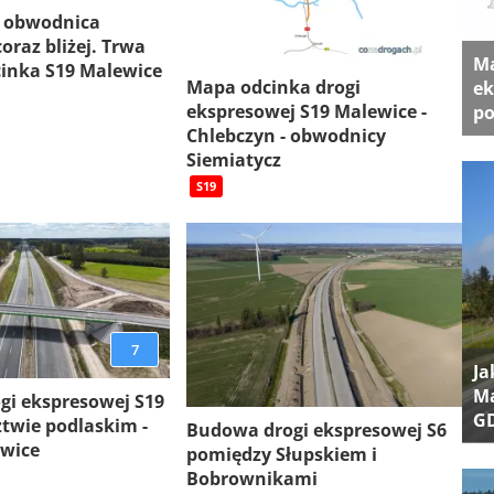
 obwodnica
oraz bliżej. Trwa
Ma
inka S19 Malewice
Mapa odcinka drogi
ek
ekspresowej S19 Malewice -
po
Chlebczyn - obwodnicy
Siemiatycz
S19
7
Ja
Ma
gi ekspresowej S19
G
twie podlaskim -
Budowa drogi ekspresowej S6
ewice
pomiędzy Słupskiem i
Bobrownikami