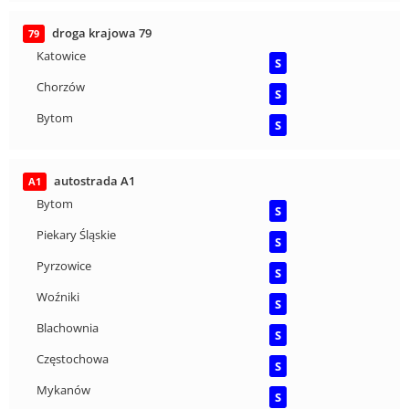
droga krajowa 79
79
Katowice
S
Chorzów
S
Bytom
S
autostrada A1
A1
Bytom
S
Piekary Śląskie
S
Pyrzowice
S
Woźniki
S
Blachownia
S
Częstochowa
S
Mykanów
S