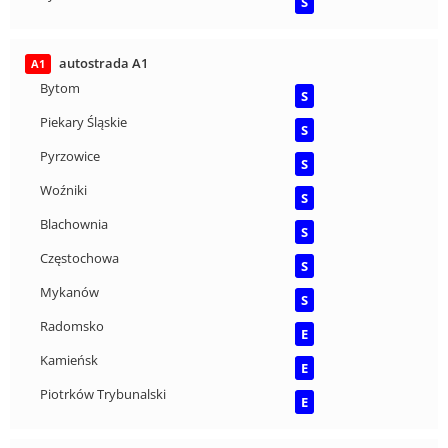
S
autostrada A1
A1
Bytom
S
Piekary Śląskie
S
Pyrzowice
S
Woźniki
S
Blachownia
S
Częstochowa
S
Mykanów
S
Radomsko
E
Kamieńsk
E
Piotrków Trybunalski
E