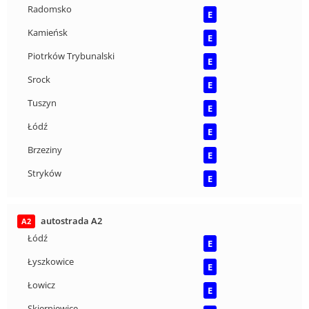
Radomsko
E
Kamieńsk
E
Piotrków Trybunalski
E
Srock
E
Tuszyn
E
Łódź
E
Brzeziny
E
Stryków
E
autostrada A2
A2
Łódź
E
Łyszkowice
E
Łowicz
E
Skierniewice