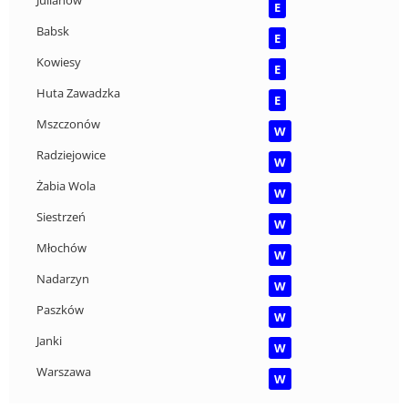
Julianów
E
Babsk
E
Kowiesy
E
Huta Zawadzka
E
Mszczonów
W
Radziejowice
W
Żabia Wola
W
Siestrzeń
W
Młochów
W
Nadarzyn
W
Paszków
W
Janki
W
Warszawa
W