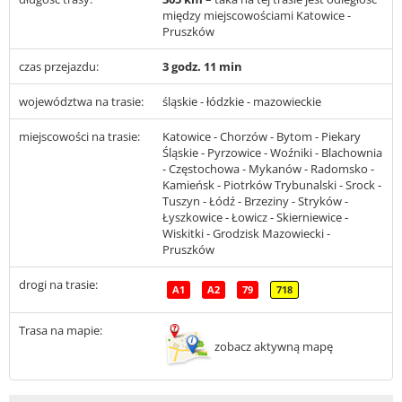
między miejscowościami Katowice -
Pruszków
czas przejazdu:
3 godz. 11 min
województwa na trasie:
śląskie - łódzkie - mazowieckie
miejscowości na trasie:
Katowice - Chorzów - Bytom - Piekary
Śląskie - Pyrzowice - Woźniki - Blachownia
- Częstochowa - Mykanów - Radomsko -
Kamieńsk - Piotrków Trybunalski - Srock -
Tuszyn - Łódź - Brzeziny - Stryków -
Łyszkowice - Łowicz - Skierniewice -
Wiskitki - Grodzisk Mazowiecki -
Pruszków
drogi na trasie:
A1
A2
79
718
Trasa na mapie:
zobacz aktywną mapę