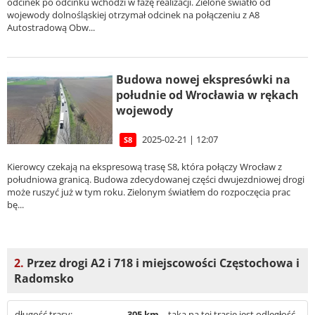
odcinek po odcinku wchodzi w fazę realizacji. Zielone światło od
wojewody dolnośląskiej otrzymał odcinek na połączeniu z A8
Autostradową Obw...
Budowa nowej ekspresówki na
południe od Wrocławia w rękach
wojewody
2025-02-21 | 12:07
S8
Kierowcy czekają na ekspresową trasę S8, która połączy Wrocław z
południowa granicą. Budowa zdecydowanej części dwujezdniowej drogi
może ruszyć już w tym roku. Zielonym światłem do rozpoczęcia prac
bę...
2.
Przez drogi A2 i 718 i miejscowości Częstochowa i
Radomsko
długość trasy:
305 km
– taka na tej trasie jest odległość