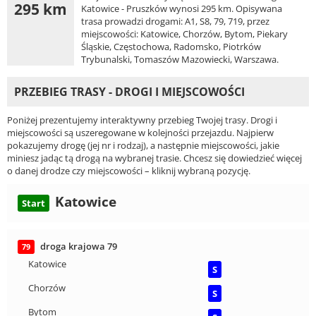
295 km
Katowice - Pruszków wynosi 295 km. Opisywana
trasa prowadzi drogami: A1, S8, 79, 719, przez
miejscowości: Katowice, Chorzów, Bytom, Piekary
Śląskie, Częstochowa, Radomsko, Piotrków
Trybunalski, Tomaszów Mazowiecki, Warszawa.
PRZEBIEG TRASY - DROGI I MIEJSCOWOŚCI
Poniżej prezentujemy interaktywny przebieg Twojej trasy. Drogi i
miejscowości są uszeregowane w kolejności przejazdu. Najpierw
pokazujemy drogę (jej nr i rodzaj), a następnie miejscowości, jakie
miniesz jadąc tą drogą na wybranej trasie. Chcesz się dowiedzieć więcej
o danej drodze czy miejscowości – kliknij wybraną pozycję.
Katowice
Start
droga krajowa 79
79
Katowice
S
Chorzów
S
Bytom