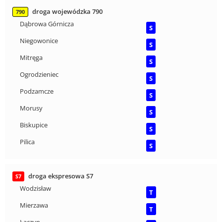
droga wojewódzka 790
790
Dąbrowa Górnicza
S
Niegowonice
S
Mitręga
S
Ogrodzieniec
S
Podzamcze
S
Morusy
S
Biskupice
S
Pilica
S
droga ekspresowa S7
S7
Wodzisław
T
Mierzawa
T