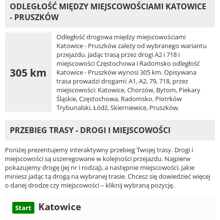
ODLEGŁOŚĆ MIĘDZY MIEJSCOWOŚCIAMI KATOWICE
- PRUSZKÓW
Odległość drogowa między miejscowościami
Katowice - Pruszków zależy od wybranego wariantu
przejazdu. Jadąc trasą przez drogi A2 i 718 i
miejscowości Częstochowa i Radomsko odległość
305 km
Katowice - Pruszków wynosi 305 km. Opisywana
trasa prowadzi drogami: A1, A2, 79, 718, przez
miejscowości: Katowice, Chorzów, Bytom, Piekary
Śląskie, Częstochowa, Radomsko, Piotrków
Trybunalski, Łódź, Skierniewice, Pruszków.
PRZEBIEG TRASY - DROGI I MIEJSCOWOŚCI
Poniżej prezentujemy interaktywny przebieg Twojej trasy. Drogi i
miejscowości są uszeregowane w kolejności przejazdu. Najpierw
pokazujemy drogę (jej nr i rodzaj), a następnie miejscowości, jakie
miniesz jadąc tą drogą na wybranej trasie. Chcesz się dowiedzieć więcej
o danej drodze czy miejscowości – kliknij wybraną pozycję.
Katowice
Start