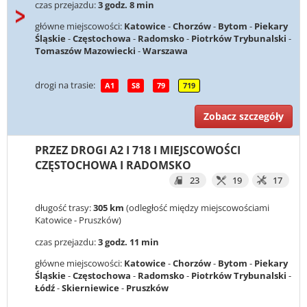
czas przejazdu:
3 godz. 8 min
główne miejscowości:
Katowice
-
Chorzów
-
Bytom
-
Piekary
Śląskie
-
Częstochowa
-
Radomsko
-
Piotrków Trybunalski
-
Tomaszów Mazowiecki
-
Warszawa
drogi na trasie:
A1
S8
79
719
Zobacz szczegóły
PRZEZ DROGI A2 I 718 I MIEJSCOWOŚCI
CZĘSTOCHOWA I RADOMSKO
23
19
17
długość trasy:
305 km
(odległość między miejscowościami
Katowice - Pruszków)
czas przejazdu:
3 godz. 11 min
główne miejscowości:
Katowice
-
Chorzów
-
Bytom
-
Piekary
Śląskie
-
Częstochowa
-
Radomsko
-
Piotrków Trybunalski
-
Łódź
-
Skierniewice
-
Pruszków