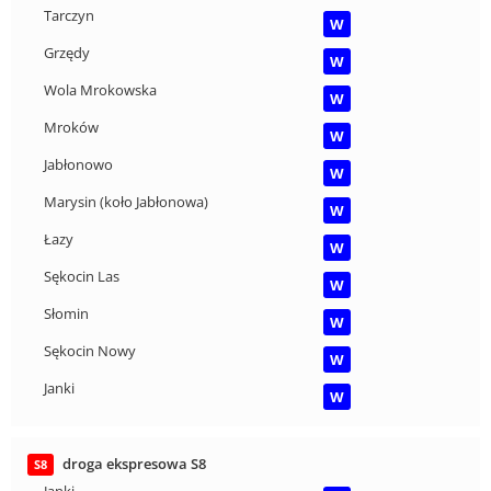
Tarczyn
W
Grzędy
W
Wola Mrokowska
W
Mroków
W
Jabłonowo
W
Marysin (koło Jabłonowa)
W
Łazy
W
Sękocin Las
W
Słomin
W
Sękocin Nowy
W
Janki
W
droga ekspresowa S8
S8