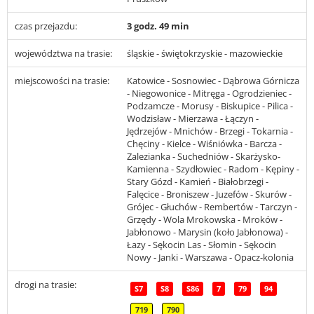
czas przejazdu:
3 godz. 49 min
województwa na trasie:
śląskie - świętokrzyskie - mazowieckie
miejscowości na trasie:
Katowice - Sosnowiec - Dąbrowa Górnicza
- Niegowonice - Mitręga - Ogrodzieniec -
Podzamcze - Morusy - Biskupice - Pilica -
Wodzisław - Mierzawa - Łączyn -
Jędrzejów - Mnichów - Brzegi - Tokarnia -
Chęciny - Kielce - Wiśniówka - Barcza -
Zalezianka - Suchedniów - Skarżysko-
Kamienna - Szydłowiec - Radom - Kępiny -
Stary Gózd - Kamień - Białobrzegi -
Falęcice - Broniszew - Juzefów - Skurów -
Grójec - Głuchów - Rembertów - Tarczyn -
Grzędy - Wola Mrokowska - Mroków -
Jabłonowo - Marysin (koło Jabłonowa) -
Łazy - Sękocin Las - Słomin - Sękocin
Nowy - Janki - Warszawa - Opacz-kolonia
drogi na trasie:
S7
S8
S86
7
79
94
719
790