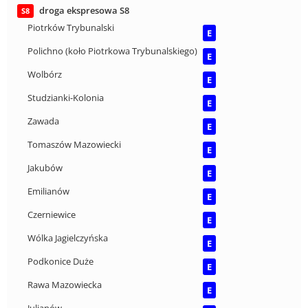
droga ekspresowa S8
S8
Piotrków Trybunalski
E
Polichno (koło Piotrkowa Trybunalskiego)
E
Wolbórz
E
Studzianki-Kolonia
E
Zawada
E
Tomaszów Mazowiecki
E
Jakubów
E
Emilianów
E
Czerniewice
E
Wólka Jagielczyńska
E
Podkonice Duże
E
Rawa Mazowiecka
E