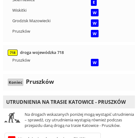
E
Wiskitki
W
Grodzisk Mazowiecki
W
Pruszków
W
droga wojewódzka 718
718
Pruszków
W
Pruszków
Koniec
UTRUDNIENIA NA TRASIE KATOWICE - PRUSZKÓW
Na drogach wskazanych poniżej mogą wystąpić utrudnienia
– sprawdź, czy utrudnienia wystąpią również podczas
przejazdu daną drogą na trasie Katowice - Pruszków.