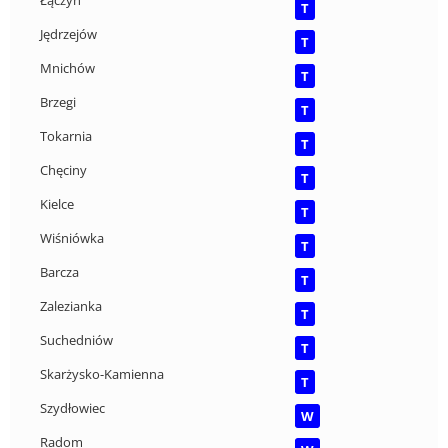
Łączyn
T
Jędrzejów
T
Mnichów
T
Brzegi
T
Tokarnia
T
Chęciny
T
Kielce
T
Wiśniówka
T
Barcza
T
Zalezianka
T
Suchedniów
T
Skarżysko-Kamienna
T
Szydłowiec
W
Radom