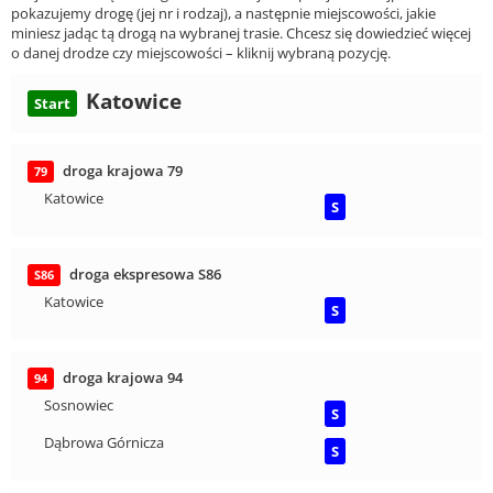
pokazujemy drogę (jej nr i rodzaj), a następnie miejscowości, jakie
miniesz jadąc tą drogą na wybranej trasie. Chcesz się dowiedzieć więcej
o danej drodze czy miejscowości – kliknij wybraną pozycję.
Katowice
Start
droga krajowa 79
79
Katowice
S
droga ekspresowa S86
S86
Katowice
S
droga krajowa 94
94
Sosnowiec
S
Dąbrowa Górnicza
S