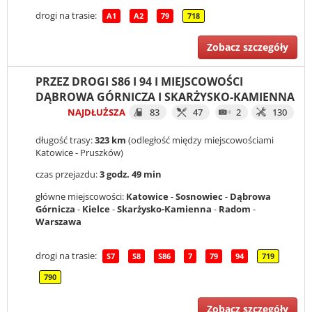
drogi na trasie:
A1
A2
79
718
Zobacz szczegóły
PRZEZ DROGI S86 I 94 I MIEJSCOWOŚCI
DĄBROWA GÓRNICZA I SKARŻYSKO-KAMIENNA
NAJDŁUŻSZA
83
47
2
130
długość trasy:
323 km
(odległość między miejscowościami
Katowice - Pruszków)
czas przejazdu:
3 godz. 49 min
główne miejscowości:
Katowice
-
Sosnowiec
-
Dąbrowa
Górnicza
-
Kielce
-
Skarżysko-Kamienna
-
Radom
-
Warszawa
drogi na trasie:
S7
S8
S86
7
79
94
719
790
Zobacz szczegóły