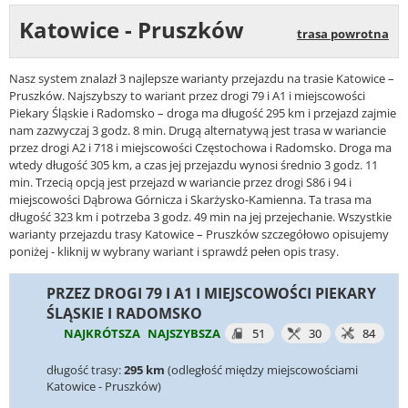
Katowice - Pruszków
trasa powrotna
Nasz system znalazł 3 najlepsze warianty przejazdu na trasie Katowice –
Pruszków. Najszybszy to wariant przez drogi 79 i A1 i miejscowości
Piekary Śląskie i Radomsko – droga ma długość 295 km i przejazd zajmie
nam zazwyczaj 3 godz. 8 min. Drugą alternatywą jest trasa w wariancie
przez drogi A2 i 718 i miejscowości Częstochowa i Radomsko. Droga ma
wtedy długość 305 km, a czas jej przejazdu wynosi średnio 3 godz. 11
min. Trzecią opcją jest przejazd w wariancie przez drogi S86 i 94 i
miejscowości Dąbrowa Górnicza i Skarżysko-Kamienna. Ta trasa ma
długość 323 km i potrzeba 3 godz. 49 min na jej przejechanie. Wszystkie
warianty przejazdu trasy Katowice – Pruszków szczegółowo opisujemy
poniżej - kliknij w wybrany wariant i sprawdź pełen opis trasy.
PRZEZ DROGI 79 I A1 I MIEJSCOWOŚCI PIEKARY
ŚLĄSKIE I RADOMSKO
NAJKRÓTSZA
NAJSZYBSZA
51
30
84
długość trasy:
295 km
(odległość między miejscowościami
Katowice - Pruszków)