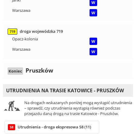
Janki
W
Warszawa
W
droga wojewódzka 719
719
Opacz-kolonia
W
Warszawa
W
Pruszków
Koniec
UTRUDNIENIA NA TRASIE KATOWICE - PRUSZKÓW
Na drogach wskazanych poniżej mogą wystąpić utrudnienia
– sprawdź, czy utrudnienia wystąpią również podczas
przejazdu daną drogą na trasie Katowice - Pruszków.
Utrudnienia - droga ekspresowa S8 (11)
S8