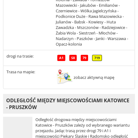
Mazowiecki - Jakubów - Emilianów -
Czerniewice - Wólka Jagielczyńska -
Podkonice Duże - Rawa Mazowiecka -
Julianów - Babsk - Kowiesy - Huta
Zawadzka - Mszczonów - Radziejowice -
Żabia Wola - Siestrzeń - Młochów -
Nadarzyn - Paszków - Janki - Warszawa -
Opacz-kolonia
drogi na trasie:
A1
S8
79
719
Trasa na mapie:
zobacz aktywną mapę
ODLEGŁOŚĆ MIĘDZY MIEJSCOWOŚCIAMI KATOWICE
- PRUSZKÓW
Odległość drogowa między miejscowościami
Katowice - Pruszków zależy od wybranego wariantu
przejazdu. Jadąc trasą przez drogi 79 i A1 i
miejscowości Piekary Śląskie i Radomsko odległość