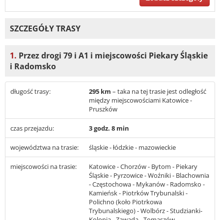
SZCZEGÓŁY TRASY
1.
Przez drogi 79 i A1 i miejscowości Piekary Śląskie
i Radomsko
długość trasy:
295 km
– taka na tej trasie jest odległość
między miejscowościami Katowice -
Pruszków
czas przejazdu:
3 godz. 8 min
województwa na trasie:
śląskie - łódzkie - mazowieckie
miejscowości na trasie:
Katowice - Chorzów - Bytom - Piekary
Śląskie - Pyrzowice - Woźniki - Blachownia
- Częstochowa - Mykanów - Radomsko -
Kamieńsk - Piotrków Trybunalski -
Polichno (koło Piotrkowa
Trybunalskiego) - Wolbórz - Studzianki-
Kolonia - Zawada - Tomaszów