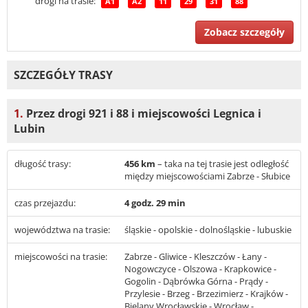
drogi na trasie:
A1
A2
11
29
31
88
Zobacz szczegóły
SZCZEGÓŁY TRASY
1.
Przez drogi 921 i 88 i miejscowości Legnica i
Lubin
długość trasy:
456 km
– taka na tej trasie jest odległość
między miejscowościami Zabrze - Słubice
czas przejazdu:
4 godz. 29 min
województwa na trasie:
śląskie - opolskie - dolnośląskie - lubuskie
miejscowości na trasie:
Zabrze - Gliwice - Kleszczów - Łany -
Nogowczyce - Olszowa - Krapkowice -
Gogolin - Dąbrówka Górna - Prądy -
Przylesie - Brzeg - Brzezimierz - Krajków -
Bielany Wrocławskie - Wrocław -