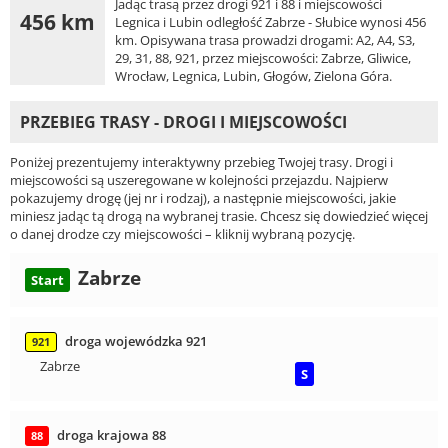
Jadąc trasą przez drogi 921 i 88 i miejscowości
456 km
Legnica i Lubin odległość Zabrze - Słubice wynosi 456
km. Opisywana trasa prowadzi drogami: A2, A4, S3,
29, 31, 88, 921, przez miejscowości: Zabrze, Gliwice,
Wrocław, Legnica, Lubin, Głogów, Zielona Góra.
PRZEBIEG TRASY - DROGI I MIEJSCOWOŚCI
Poniżej prezentujemy interaktywny przebieg Twojej trasy. Drogi i
miejscowości są uszeregowane w kolejności przejazdu. Najpierw
pokazujemy drogę (jej nr i rodzaj), a następnie miejscowości, jakie
miniesz jadąc tą drogą na wybranej trasie. Chcesz się dowiedzieć więcej
o danej drodze czy miejscowości – kliknij wybraną pozycję.
Zabrze
Start
droga wojewódzka 921
921
Zabrze
S
droga krajowa 88
88