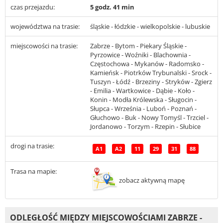
czas przejazdu:
5 godz. 41 min
województwa na trasie:
śląskie - łódzkie - wielkopolskie - lubuskie
miejscowości na trasie:
Zabrze - Bytom - Piekary Śląskie -
Pyrzowice - Woźniki - Blachownia -
Częstochowa - Mykanów - Radomsko -
Kamieńsk - Piotrków Trybunalski - Srock -
Tuszyn - Łódź - Brzeziny - Stryków - Zgierz
- Emilia - Wartkowice - Dąbie - Koło -
Konin - Modła Królewska - Sługocin -
Słupca - Września - Luboń - Poznań -
Głuchowo - Buk - Nowy Tomyśl - Trzciel -
Jordanowo - Torzym - Rzepin - Słubice
drogi na trasie:
A1
A2
11
29
31
88
Trasa na mapie:
zobacz aktywną mapę
ODLEGŁOŚĆ MIĘDZY MIEJSCOWOŚCIAMI ZABRZE -