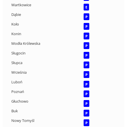
Wartkowice
E
Dąbie
P
Koło
P
Konin
P
Modła Królewska
P
Sługocin
P
Słupca
P
Września
P
Luboń
P
Poznań
P
Głuchowo
P
Buk
P
Nowy Tomyśl
P