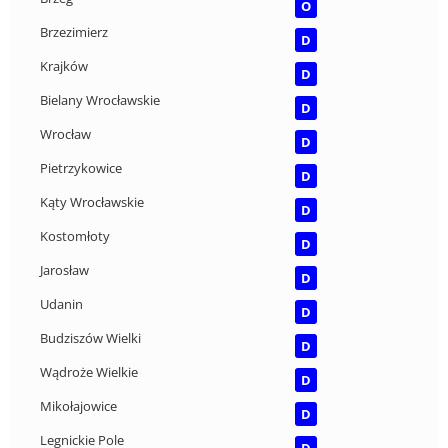
O
Brzezimierz
D
Krajków
D
Bielany Wrocławskie
D
Wrocław
D
Pietrzykowice
D
Kąty Wrocławskie
D
Kostomłoty
D
Jarosław
D
Udanin
D
Budziszów Wielki
D
Wądroże Wielkie
D
Mikołajowice
D
Legnickie Pole
D