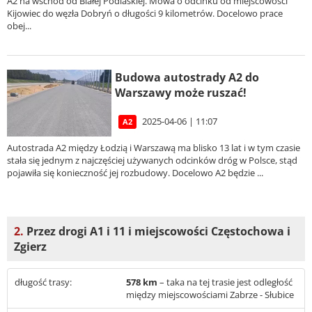
A2 na wschód od Białej Podlaskiej. Mowa o odcinku od miejscowości
Kijowiec do węzła Dobryń o długości 9 kilometrów. Docelowo prace
obej...
Budowa autostrady A2 do
Warszawy może ruszać!
2025-04-06 | 11:07
A2
Autostrada A2 między Łodzią i Warszawą ma blisko 13 lat i w tym czasie
stała się jednym z najczęściej używanych odcinków dróg w Polsce, stąd
pojawiła się konieczność jej rozbudowy. Docelowo A2 będzie ...
2.
Przez drogi A1 i 11 i miejscowości Częstochowa i
Zgierz
długość trasy:
578 km
– taka na tej trasie jest odległość
między miejscowościami Zabrze - Słubice