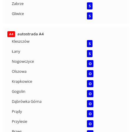
Zabrze
S
Gliwice
S
autostrada A4
A4
Kleszczów
S
Łany
S
Nogowczyce
O
Olszowa
O
Krapkowice
O
Gogolin
O
Dąbrówka Górna
O
Prądy
O
Przylesie
O
Brzeg