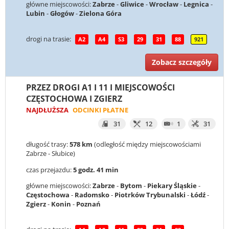
główne miejscowości:
Zabrze
-
Gliwice
-
Wrocław
-
Legnica
-
Lubin
-
Głogów
-
Zielona Góra
drogi na trasie:
A2
A4
S3
29
31
88
921
Zobacz szczegóły
PRZEZ DROGI A1 I 11 I MIEJSCOWOŚCI
CZĘSTOCHOWA I ZGIERZ
NAJDŁUŻSZA
ODCINKI PŁATNE
31
12
1
31
długość trasy:
578 km
(odległość między miejscowościami
Zabrze - Słubice)
czas przejazdu:
5 godz. 41 min
główne miejscowości:
Zabrze
-
Bytom
-
Piekary Śląskie
-
Częstochowa
-
Radomsko
-
Piotrków Trybunalski
-
Łódź
-
Zgierz
-
Konin
-
Poznań