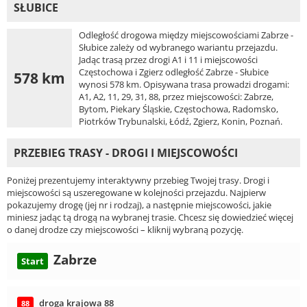
SŁUBICE
Odległość drogowa między miejscowościami Zabrze -
Słubice zależy od wybranego wariantu przejazdu.
Jadąc trasą przez drogi A1 i 11 i miejscowości
Częstochowa i Zgierz odległość Zabrze - Słubice
578 km
wynosi 578 km. Opisywana trasa prowadzi drogami:
A1, A2, 11, 29, 31, 88, przez miejscowości: Zabrze,
Bytom, Piekary Śląskie, Częstochowa, Radomsko,
Piotrków Trybunalski, Łódź, Zgierz, Konin, Poznań.
PRZEBIEG TRASY - DROGI I MIEJSCOWOŚCI
Poniżej prezentujemy interaktywny przebieg Twojej trasy. Drogi i
miejscowości są uszeregowane w kolejności przejazdu. Najpierw
pokazujemy drogę (jej nr i rodzaj), a następnie miejscowości, jakie
miniesz jadąc tą drogą na wybranej trasie. Chcesz się dowiedzieć więcej
o danej drodze czy miejscowości – kliknij wybraną pozycję.
Zabrze
Start
droga krajowa 88
88