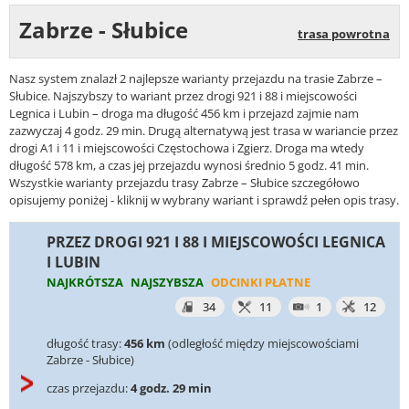
Zabrze - Słubice
trasa powrotna
Nasz system znalazł 2 najlepsze warianty przejazdu na trasie Zabrze –
Słubice. Najszybszy to wariant przez drogi 921 i 88 i miejscowości
Legnica i Lubin – droga ma długość 456 km i przejazd zajmie nam
zazwyczaj 4 godz. 29 min. Drugą alternatywą jest trasa w wariancie przez
drogi A1 i 11 i miejscowości Częstochowa i Zgierz. Droga ma wtedy
długość 578 km, a czas jej przejazdu wynosi średnio 5 godz. 41 min.
Wszystkie warianty przejazdu trasy Zabrze – Słubice szczegółowo
opisujemy poniżej - kliknij w wybrany wariant i sprawdź pełen opis trasy.
PRZEZ DROGI 921 I 88 I MIEJSCOWOŚCI LEGNICA
I LUBIN
NAJKRÓTSZA
NAJSZYBSZA
ODCINKI PŁATNE
34
11
1
12
długość trasy:
456 km
(odległość między miejscowościami
Zabrze - Słubice)
czas przejazdu:
4 godz. 29 min