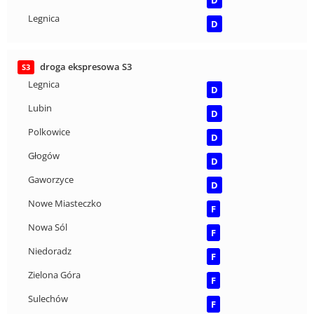
Legnica
D
droga ekspresowa S3
S3
Legnica
D
Lubin
D
Polkowice
D
Głogów
D
Gaworzyce
D
Nowe Miasteczko
F
Nowa Sól
F
Niedoradz
F
Zielona Góra
F
Sulechów
F