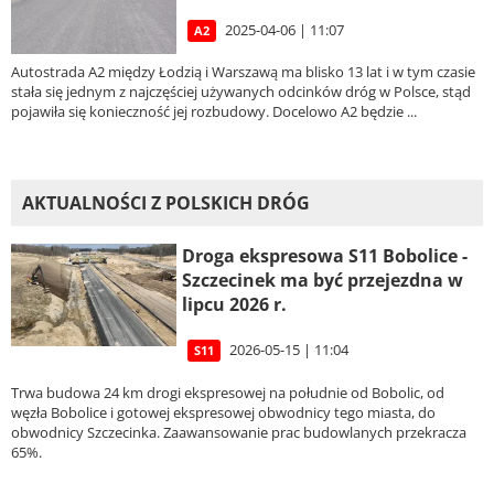
2025-04-06 | 11:07
A2
Autostrada A2 między Łodzią i Warszawą ma blisko 13 lat i w tym czasie
stała się jednym z najczęściej używanych odcinków dróg w Polsce, stąd
pojawiła się konieczność jej rozbudowy. Docelowo A2 będzie ...
AKTUALNOŚCI Z POLSKICH DRÓG
Droga ekspresowa S11 Bobolice -
Szczecinek ma być przejezdna w
lipcu 2026 r.
2026-05-15 | 11:04
S11
Trwa budowa 24 km drogi ekspresowej na południe od Bobolic, od
węzła Bobolice i gotowej ekspresowej obwodnicy tego miasta, do
obwodnicy Szczecinka. Zaawansowanie prac budowlanych przekracza
65%.