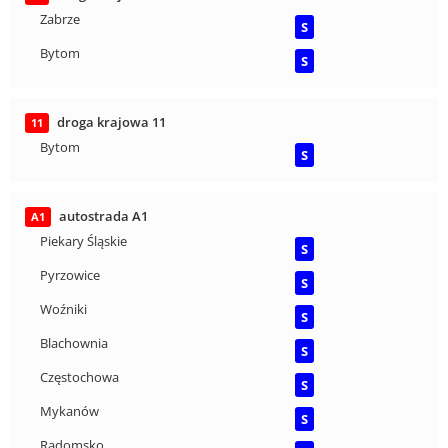
Zabrze
S
Bytom
S
droga krajowa 11
11
Bytom
S
autostrada A1
A1
Piekary Śląskie
S
Pyrzowice
S
Woźniki
S
Blachownia
S
Częstochowa
S
Mykanów
S
Radomsko