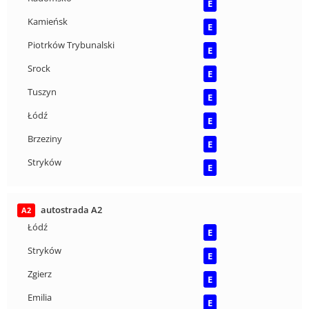
E
Kamieńsk
E
Piotrków Trybunalski
E
Srock
E
Tuszyn
E
Łódź
E
Brzeziny
E
Stryków
E
autostrada A2
A2
Łódź
E
Stryków
E
Zgierz
E
Emilia
E