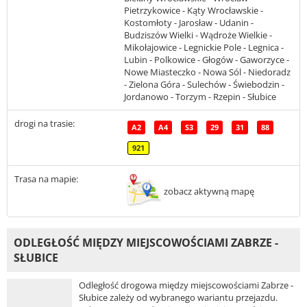
Pietrzykowice - Kąty Wrocławskie -
Kostomłoty - Jarosław - Udanin -
Budziszów Wielki - Wądroże Wielkie -
Mikołajowice - Legnickie Pole - Legnica -
Lubin - Polkowice - Głogów - Gaworzyce -
Nowe Miasteczko - Nowa Sól - Niedoradz
- Zielona Góra - Sulechów - Świebodzin -
Jordanowo - Torzym - Rzepin - Słubice
drogi na trasie:
A2
A4
S3
29
31
88
921
Trasa na mapie:
zobacz aktywną mapę
ODLEGŁOŚĆ MIĘDZY MIEJSCOWOŚCIAMI ZABRZE -
SŁUBICE
Odległość drogowa między miejscowościami Zabrze -
Słubice zależy od wybranego wariantu przejazdu.