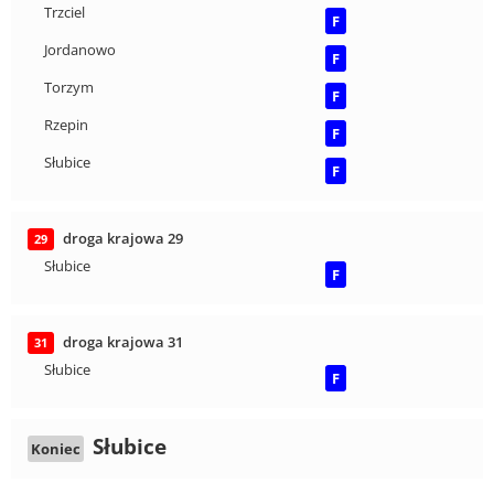
Trzciel
F
Jordanowo
F
Torzym
F
Rzepin
F
Słubice
F
droga krajowa 29
29
Słubice
F
droga krajowa 31
31
Słubice
F
Słubice
Koniec