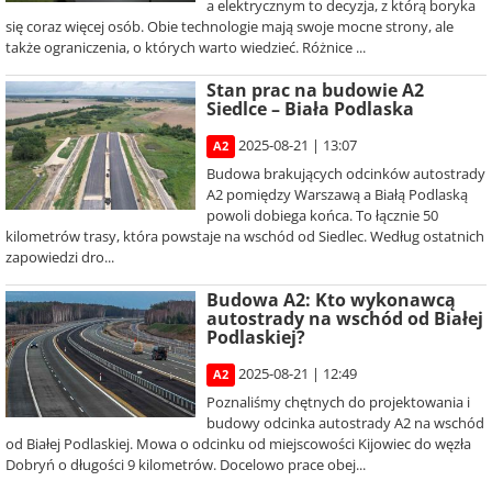
a elektrycznym to decyzja, z którą boryka
się coraz więcej osób. Obie technologie mają swoje mocne strony, ale
także ograniczenia, o których warto wiedzieć. Różnice ...
Stan prac na budowie A2
Siedlce – Biała Podlaska
2025-08-21 | 13:07
A2
Budowa brakujących odcinków autostrady
A2 pomiędzy Warszawą a Białą Podlaską
powoli dobiega końca. To łącznie 50
kilometrów trasy, która powstaje na wschód od Siedlec. Według ostatnich
zapowiedzi dro...
Budowa A2: Kto wykonawcą
autostrady na wschód od Białej
Podlaskiej?
2025-08-21 | 12:49
A2
Poznaliśmy chętnych do projektowania i
budowy odcinka autostrady A2 na wschód
od Białej Podlaskiej. Mowa o odcinku od miejscowości Kijowiec do węzła
Dobryń o długości 9 kilometrów. Docelowo prace obej...