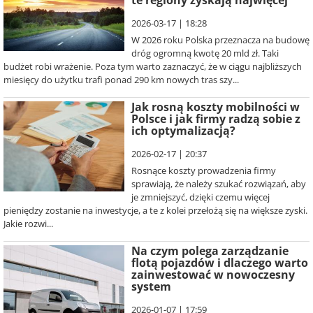
te regiony zyskają najwięcej
2026-03-17 | 18:28
W 2026 roku Polska przeznacza na budowę
dróg ogromną kwotę 20 mld zł. Taki
budżet robi wrażenie. Poza tym warto zaznaczyć, że w ciągu najbliższych
miesięcy do użytku trafi ponad 290 km nowych tras szy...
Jak rosną koszty mobilności w
Polsce i jak firmy radzą sobie z
ich optymalizacją?
2026-02-17 | 20:37
Rosnące koszty prowadzenia firmy
sprawiają, że należy szukać rozwiązań, aby
je zmniejszyć, dzięki czemu więcej
pieniędzy zostanie na inwestycje, a te z kolei przełożą się na większe zyski.
Jakie rozwi...
Na czym polega zarządzanie
flotą pojazdów i dlaczego warto
zainwestować w nowoczesny
system
2026-01-07 | 17:59