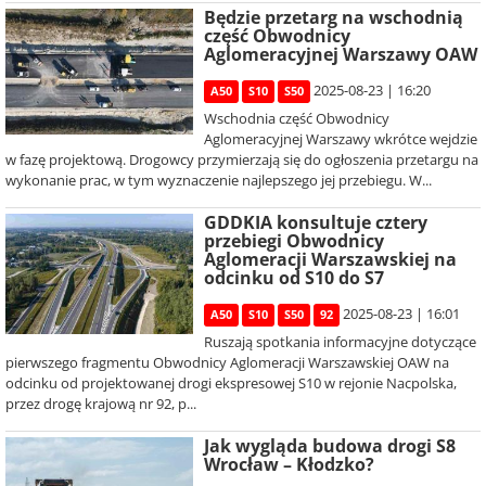
Będzie przetarg na wschodnią
część Obwodnicy
Aglomeracyjnej Warszawy OAW
2025-08-23 | 16:20
A50
S10
S50
Wschodnia część Obwodnicy
Aglomeracyjnej Warszawy wkrótce wejdzie
w fazę projektową. Drogowcy przymierzają się do ogłoszenia przetargu na
wykonanie prac, w tym wyznaczenie najlepszego jej przebiegu. W...
GDDKIA konsultuje cztery
przebiegi Obwodnicy
Aglomeracji Warszawskiej na
odcinku od S10 do S7
2025-08-23 | 16:01
A50
S10
S50
92
Ruszają spotkania informacyjne dotyczące
pierwszego fragmentu Obwodnicy Aglomeracji Warszawskiej OAW na
odcinku od projektowanej drogi ekspresowej S10 w rejonie Nacpolska,
przez drogę krajową nr 92, p...
Jak wygląda budowa drogi S8
Wrocław – Kłodzko?