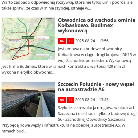
Warto zadbać o odpowiednią rozrywkę, która nie tylko umili podróż, ale
także sprawi, że czas w minie szybciej. Istnieje w...
Obwodnica od wschodu ominie
Kołbaskowo. Budimex
wykonawcą
2025-08-24 | 13:56
A6
13
Jest umowa na budowę obwodnicy
Kołbaskowa w ciągu drogi krajowej DK13 w
woj. Zachodniopomorskim. Wykonawcą
jest firma Budimex, która w ramach kontraktu o wartości 429 mln zł
wykona nie tylko obwodnic...
Szczecin Południe - nowy węzeł
na autostradzie A6
2025-08-24 | 13:45
A6
13
Szykuje się rewolucja drogowa w okolicach
Szczecina i nie chodzi tylko o budowę drogi
S6 - Zachodniej Obwodnicy Szczecina.
Przybędą nowe węzły i infrastruktura na obecnej autostradzie A6. W
ramach bud...