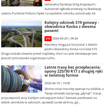
Generalna Dyrekcja Dróg Krajowych i
Autostrad ogłosiła przetarg na likwidację
sześciu Punktów Poboru Opłat na opolskim odcinku autostrady A4.
Kolejny odcinek S19 gotowy -
obwodnica Kocka z dwoma
pasami
2026-04-29 | 09:34
S19
Kierowcy mogą już korzystać z dwóch
jezdni obwodnicy Kocka na trasie S19.
Droga została otwarta przed majówką, choć na razie obowiązuje tam
jeszcze tymczasowa organizacja ruchu.
Letnie trasy bez przepłacania:
opony 225/50 R17 z drugiej ręki
w świetnej formie
2026-04-19 | 19:50
Słońce coraz mocniej operuje na asfalcie, a
Twoje zimówki zaczynają „płynąć”, tracąc
przyczepność przy każdym ostrzejszym łuku? Zamiast panikować na
widok cenników w salonach, sprawdź rynek wtórny, gd...