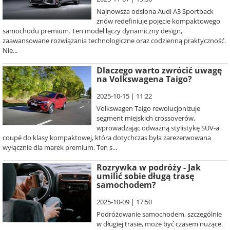
Najnowsza odsłona Audi A3 Sportback
znów redefiniuje pojęcie kompaktowego
samochodu premium. Ten model łączy dynamiczny design,
zaawansowane rozwiązania technologiczne oraz codzienną praktyczność.
Nie...
Dlaczego warto zwrócić uwagę
na Volkswagena Taigo?
2025-10-15 | 11:22
Volkswagen Taigo rewolucjonizuje
segment miejskich crossoverów,
wprowadzając odważną stylistykę SUV-a
coupé do klasy kompaktowej, która dotychczas była zarezerwowana
wyłącznie dla marek premium. Ten s...
Rozrywka w podróży - Jak
umilić sobie długą trasę
samochodem?
2025-10-09 | 17:50
Podróżowanie samochodem, szczególnie
w długiej trasie, może być czasem nużące.