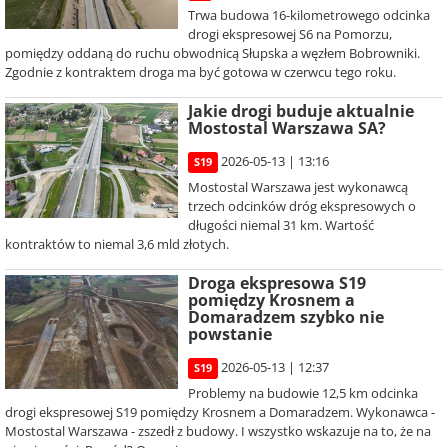
Trwa budowa 16-kilometrowego odcinka
drogi ekspresowej S6 na Pomorzu,
pomiędzy oddaną do ruchu obwodnicą Słupska a węzłem Bobrowniki.
Zgodnie z kontraktem droga ma być gotowa w czerwcu tego roku.
Jakie drogi buduje aktualnie
Mostostal Warszawa SA?
2026-05-13 | 13:16
S19
Mostostal Warszawa jest wykonawcą
trzech odcinków dróg ekspresowych o
długości niemal 31 km. Wartość
kontraktów to niemal 3,6 mld złotych.
Droga ekspresowa S19
pomiędzy Krosnem a
Domaradzem szybko nie
powstanie
2026-05-13 | 12:37
S19
Problemy na budowie 12,5 km odcinka
drogi ekspresowej S19 pomiędzy Krosnem a Domaradzem. Wykonawca -
Mostostal Warszawa - zszedł z budowy. I wszystko wskazuje na to, że na