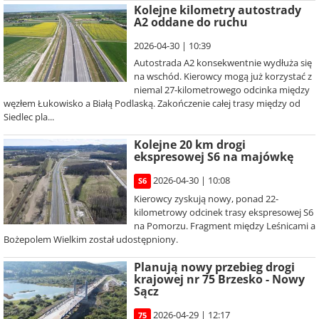
Kolejne kilometry autostrady
A2 oddane do ruchu
2026-04-30 | 10:39
Autostrada A2 konsekwentnie wydłuża się
na wschód. Kierowcy mogą już korzystać z
niemal 27-kilometrowego odcinka między
węzłem Łukowisko a Białą Podlaską. Zakończenie całej trasy między od
Siedlec pla...
Kolejne 20 km drogi
ekspresowej S6 na majówkę
2026-04-30 | 10:08
S6
Kierowcy zyskują nowy, ponad 22-
kilometrowy odcinek trasy ekspresowej S6
na Pomorzu. Fragment między Leśnicami a
Bożepolem Wielkim został udostępniony.
Planują nowy przebieg drogi
krajowej nr 75 Brzesko - Nowy
Sącz
2026-04-29 | 12:17
75