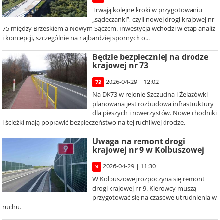
Trwają kolejne kroki w przygotowaniu
„sądeczanki”, czyli nowej drogi krajowej nr
75 między Brzeskiem a Nowym Sączem. Inwestycja wchodzi w etap analiz
i koncepcji, szczególnie na najbardziej spornych o...
Będzie bezpieczniej na drodze
krajowej nr 73
2026-04-29 | 12:02
73
Na DK73 w rejonie Szczucina i Żelazówki
planowana jest rozbudowa infrastruktury
dla pieszych i rowerzystów. Nowe chodniki
i ścieżki mają poprawić bezpieczeństwo na tej ruchliwej drodze.
Uwaga na remont drogi
krajowej nr 9 w Kolbuszowej
2026-04-29 | 11:30
9
W Kolbuszowej rozpoczyna się remont
drogi krajowej nr 9. Kierowcy muszą
przygotować się na czasowe utrudnienia w
ruchu.