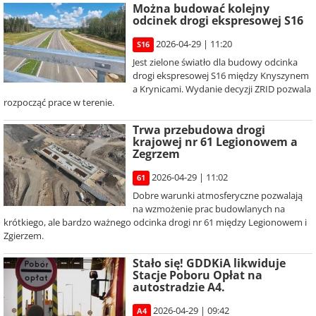
Można budować kolejny
odcinek drogi ekspresowej S16
2026-04-29 | 11:20
S16
Jest zielone światło dla budowy odcinka
drogi ekspresowej S16 między Knyszynem
a Krynicami. Wydanie decyzji ZRID pozwala
rozpocząć prace w terenie.
Trwa przebudowa drogi
krajowej nr 61 Legionowem a
Zegrzem
2026-04-29 | 11:02
61
Dobre warunki atmosferyczne pozwalają
na wzmożenie prac budowlanych na
krótkiego, ale bardzo ważnego odcinka drogi nr 61 między Legionowem i
Zgierzem.
Stało się! GDDKiA likwiduje
Stacje Poboru Opłat na
autostradzie A4.
2026-04-29 | 09:42
A4