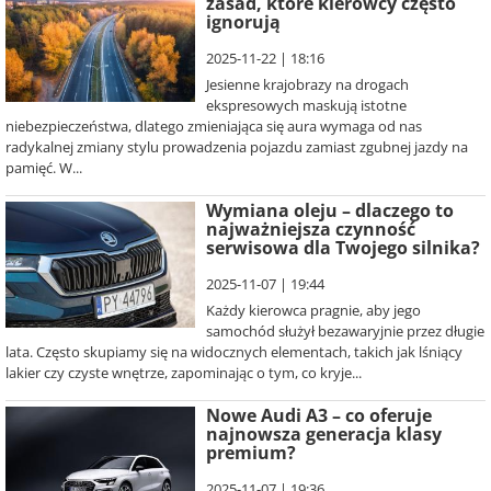
zasad, które kierowcy często
ignorują
2025-11-22 | 18:16
Jesienne krajobrazy na drogach
ekspresowych maskują istotne
niebezpieczeństwa, dlatego zmieniająca się aura wymaga od nas
radykalnej zmiany stylu prowadzenia pojazdu zamiast zgubnej jazdy na
pamięć. W...
Wymiana oleju – dlaczego to
najważniejsza czynność
serwisowa dla Twojego silnika?
2025-11-07 | 19:44
Każdy kierowca pragnie, aby jego
samochód służył bezawaryjnie przez długie
lata. Często skupiamy się na widocznych elementach, takich jak lśniący
lakier czy czyste wnętrze, zapominając o tym, co kryje...
Nowe Audi A3 – co oferuje
najnowsza generacja klasy
premium?
2025-11-07 | 19:36