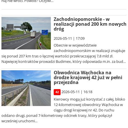
nią nie wróci. Powód? Oczywi...
Zachodniopomorskie - w
realizacji ponad 200 km nowych
dróg
2026-05-11 | 17:09
Obecnie w województwie
zachodniopomorskim w realizacji znajduje
się ponad 207 km tras o łącznej wartości przekraczającej 7,8 mld zł.
Najwięcej kontraktów prowadzi Budimex, który odpowiada m.in. za bud...
Obwodnica Wąchocka na
drodze krajowej 42 już w pełni
przejezdna
2026-05-11 | 16:18
42
Kierowcy mogą już korzystać z całej, blisko
12-kilometrowej obwodnicy Wąchocka w
ciągu drogi krajowej nr 42. Do ruchu
oddano drugi, ponad 7-kilometrowy odcinek trasy, który połączył
wcześniej uruchomi...