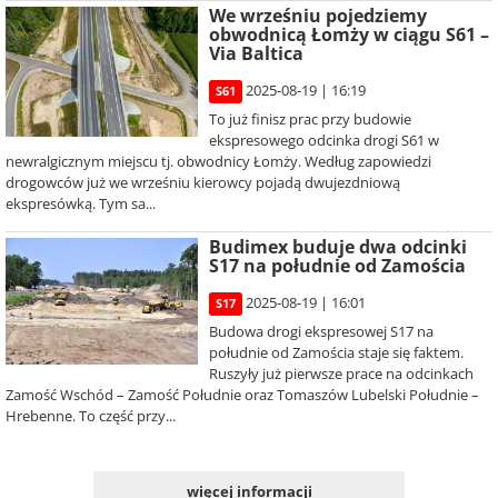
We wrześniu pojedziemy
obwodnicą Łomży w ciągu S61 –
Via Baltica
2025-08-19 | 16:19
S61
To już finisz prac przy budowie
ekspresowego odcinka drogi S61 w
newralgicznym miejscu tj. obwodnicy Łomży. Według zapowiedzi
drogowców już we wrześniu kierowcy pojadą dwujezdniową
ekspresówką. Tym sa...
Budimex buduje dwa odcinki
S17 na południe od Zamościa
2025-08-19 | 16:01
S17
Budowa drogi ekspresowej S17 na
południe od Zamościa staje się faktem.
Ruszyły już pierwsze prace na odcinkach
Zamość Wschód – Zamość Południe oraz Tomaszów Lubelski Południe –
Hrebenne. To część przy...
więcej informacji