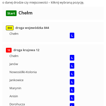
o danej drodze czy miejscowości – kliknij wybraną pozycję.
Chełm
Start
droga wojewódzka 844
844
Chełm
L
droga krajowa 12
12
Chełm
L
Janów
L
Nowosiółki-Kolonia
L
Jankowice
L
Marynin
L
Anisin
L
Dorohucza