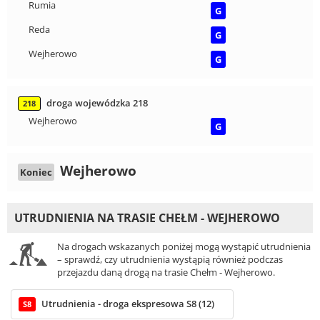
Rumia
G
Reda
G
Wejherowo
G
droga wojewódzka 218
218
Wejherowo
G
Wejherowo
Koniec
UTRUDNIENIA NA TRASIE CHEŁM - WEJHEROWO
Na drogach wskazanych poniżej mogą wystąpić utrudnienia
– sprawdź, czy utrudnienia wystąpią również podczas
przejazdu daną drogą na trasie Chełm - Wejherowo.
Utrudnienia - droga ekspresowa S8 (12)
S8