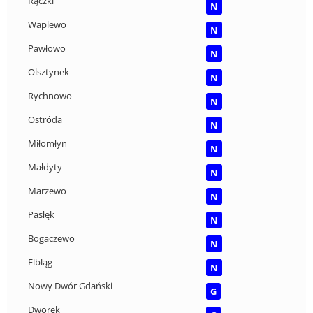
Rączki
N
Waplewo
N
Pawłowo
N
Olsztynek
N
Rychnowo
N
Ostróda
N
Miłomłyn
N
Małdyty
N
Marzewo
N
Pasłęk
N
Bogaczewo
N
Elbląg
N
Nowy Dwór Gdański
G
Dworek