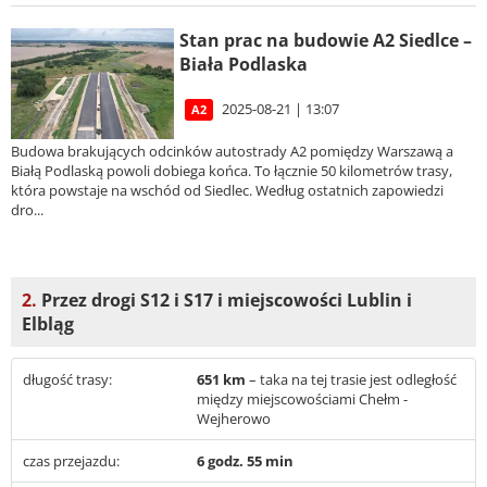
Stan prac na budowie A2 Siedlce –
Biała Podlaska
2025-08-21 | 13:07
A2
Budowa brakujących odcinków autostrady A2 pomiędzy Warszawą a
Białą Podlaską powoli dobiega końca. To łącznie 50 kilometrów trasy,
która powstaje na wschód od Siedlec. Według ostatnich zapowiedzi
dro...
2.
Przez drogi S12 i S17 i miejscowości Lublin i
Elbląg
długość trasy:
651 km
– taka na tej trasie jest odległość
między miejscowościami Chełm -
Wejherowo
czas przejazdu:
6 godz. 55 min