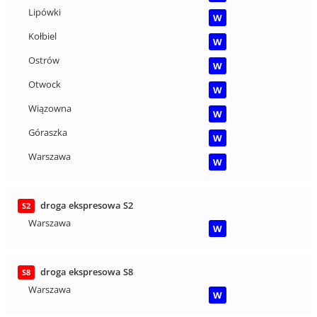
Lipówki
W
Kołbiel
W
Ostrów
W
Otwock
W
Wiązowna
W
Góraszka
W
Warszawa
W
droga ekspresowa S2
S2
Warszawa
W
droga ekspresowa S8
S8
Warszawa
W