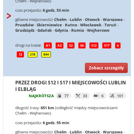
Chełm - Wejherowo)
czas przejazdu:
6 godz. 53 min
główne miejscowości:
Chełm
-
Lublin
-
Otwock
-
Warszawa
-
Pruszków
-
Skierniewice
-
Kutno
-
Włocławek
-
Toruń
-
Grudziądz
-
Gdańsk
-
Gdynia
-
Rumia
-
Wejherowo
drogi na trasie:
A1
A2
S2
S6
S12
S17
6
12
218
844
Zobacz szczegóły
PRZEZ DROGI S12 I S17 I MIEJSCOWOŚCI LUBLIN
I ELBLĄG
NAJKRÓTSZA
77
33
6
101
długość trasy:
651 km
(odległość między miejscowościami
Chełm - Wejherowo)
czas przejazdu:
6 godz. 55 min
główne miejscowości:
Chełm
-
Lublin
-
Otwock
-
Warszawa
-