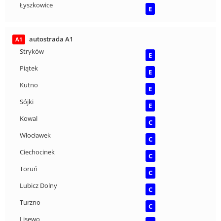
Łyszkowice
E
autostrada A1
A1
Stryków
E
Piątek
E
Kutno
E
Sójki
E
Kowal
C
Włocławek
C
Ciechocinek
C
Toruń
C
Lubicz Dolny
C
Turzno
C
Lisewo