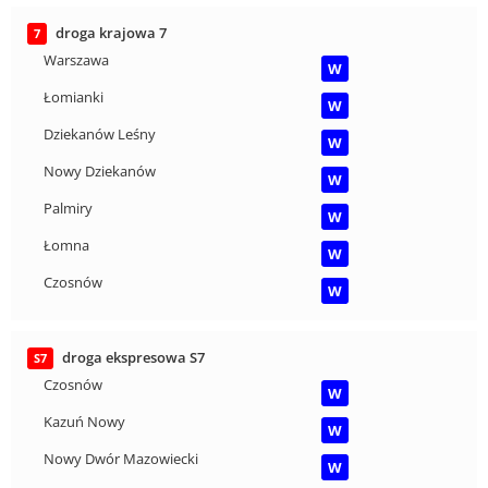
droga krajowa 7
7
Warszawa
W
Łomianki
W
Dziekanów Leśny
W
Nowy Dziekanów
W
Palmiry
W
Łomna
W
Czosnów
W
droga ekspresowa S7
S7
Czosnów
W
Kazuń Nowy
W
Nowy Dwór Mazowiecki
W