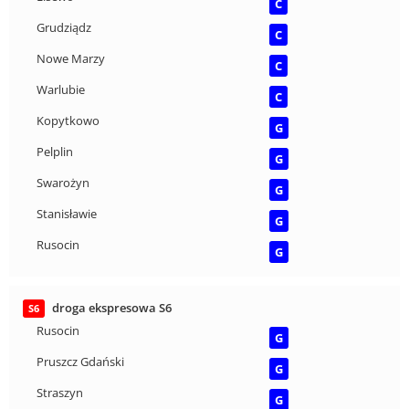
C
Grudziądz
C
Nowe Marzy
C
Warlubie
C
Kopytkowo
G
Pelplin
G
Swarożyn
G
Stanisławie
G
Rusocin
G
droga ekspresowa S6
S6
Rusocin
G
Pruszcz Gdański
G
Straszyn
G