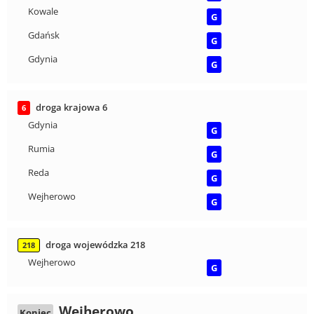
Kowale
G
Gdańsk
G
Gdynia
G
droga krajowa 6
6
Gdynia
G
Rumia
G
Reda
G
Wejherowo
G
droga wojewódzka 218
218
Wejherowo
G
Wejherowo
Koniec