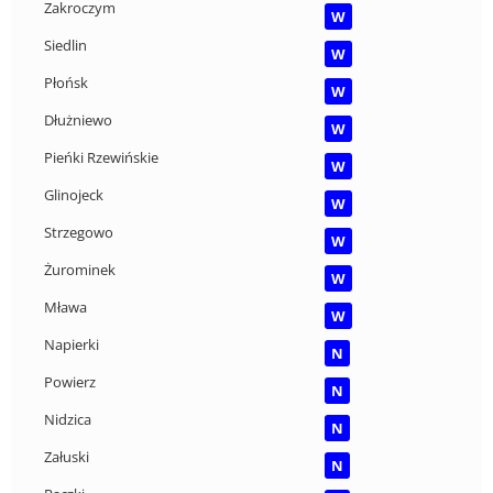
Zakroczym
W
Siedlin
W
Płońsk
W
Dłużniewo
W
Pieńki Rzewińskie
W
Glinojeck
W
Strzegowo
W
Żurominek
W
Mława
W
Napierki
N
Powierz
N
Nidzica
N
Załuski
N