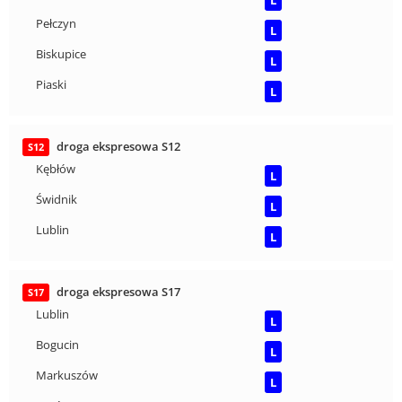
L
Pełczyn
L
Biskupice
L
Piaski
L
droga ekspresowa S12
S12
Kębłów
L
Świdnik
L
Lublin
L
droga ekspresowa S17
S17
Lublin
L
Bogucin
L
Markuszów
L