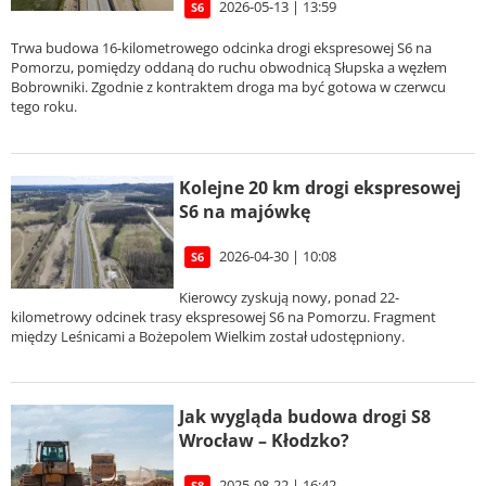
2026-05-13 | 13:59
S6
Trwa budowa 16-kilometrowego odcinka drogi ekspresowej S6 na
Pomorzu, pomiędzy oddaną do ruchu obwodnicą Słupska a węzłem
Bobrowniki. Zgodnie z kontraktem droga ma być gotowa w czerwcu
tego roku.
Kolejne 20 km drogi ekspresowej
S6 na majówkę
2026-04-30 | 10:08
S6
Kierowcy zyskują nowy, ponad 22-
kilometrowy odcinek trasy ekspresowej S6 na Pomorzu. Fragment
między Leśnicami a Bożepolem Wielkim został udostępniony.
Jak wygląda budowa drogi S8
Wrocław – Kłodzko?
2025-08-22 | 16:42