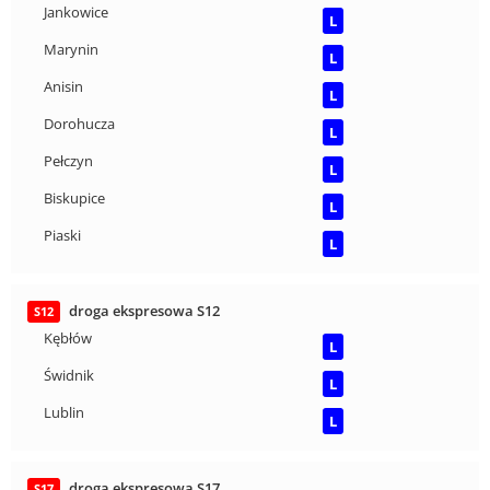
Jankowice
L
Marynin
L
Anisin
L
Dorohucza
L
Pełczyn
L
Biskupice
L
Piaski
L
droga ekspresowa S12
S12
Kębłów
L
Świdnik
L
Lublin
L
droga ekspresowa S17
S17