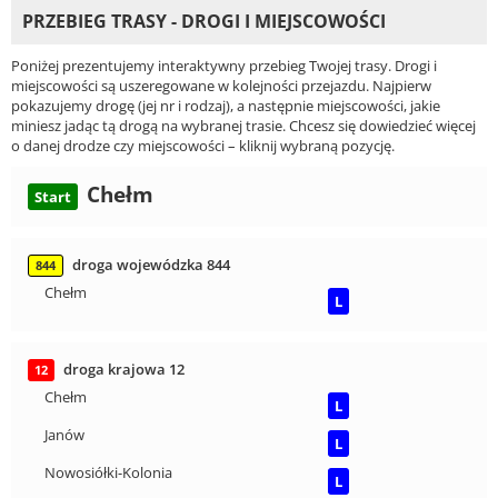
PRZEBIEG TRASY - DROGI I MIEJSCOWOŚCI
Poniżej prezentujemy interaktywny przebieg Twojej trasy. Drogi i
miejscowości są uszeregowane w kolejności przejazdu. Najpierw
pokazujemy drogę (jej nr i rodzaj), a następnie miejscowości, jakie
miniesz jadąc tą drogą na wybranej trasie. Chcesz się dowiedzieć więcej
o danej drodze czy miejscowości – kliknij wybraną pozycję.
Chełm
Start
droga wojewódzka 844
844
Chełm
L
droga krajowa 12
12
Chełm
L
Janów
L
Nowosiółki-Kolonia
L