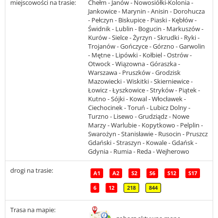
miejscowości na trasie:
Chełm - Janów - Nowosiółki-Kolonia -
Jankowice - Marynin - Anisin - Dorohucza
- Pełczyn - Biskupice - Piaski - Kębłów -
Świdnik - Lublin - Bogucin - Markuszów -
Kurów - Sielce - Żyrzyn - Skrudki - Ryki -
Trojanów - Gończyce - Górzno - Garwolin
- Mętne - Lipówki - Kołbiel - Ostrów -
Otwock - Wiązowna - Góraszka -
Warszawa - Pruszków - Grodzisk
Mazowiecki - Wiskitki - Skierniewice -
Łowicz - Łyszkowice - Stryków - Piątek -
Kutno - Sójki - Kowal - Włocławek -
Ciechocinek - Toruń - Lubicz Dolny -
Turzno - Lisewo - Grudziądz - Nowe
Marzy - Warlubie - Kopytkowo - Pelplin -
Swarożyn - Stanisławie - Rusocin - Pruszcz
Gdański - Straszyn - Kowale - Gdańsk -
Gdynia - Rumia - Reda - Wejherowo
drogi na trasie:
A1
A2
S2
S6
S12
S17
6
12
218
844
Trasa na mapie: