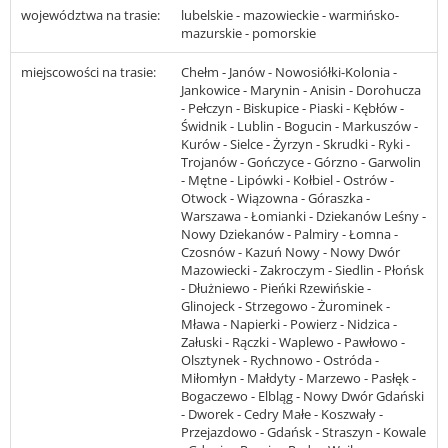
województwa na trasie:
lubelskie - mazowieckie - warmińsko-
mazurskie - pomorskie
miejscowości na trasie:
Chełm - Janów - Nowosiółki-Kolonia -
Jankowice - Marynin - Anisin - Dorohucza
- Pełczyn - Biskupice - Piaski - Kębłów -
Świdnik - Lublin - Bogucin - Markuszów -
Kurów - Sielce - Żyrzyn - Skrudki - Ryki -
Trojanów - Gończyce - Górzno - Garwolin
- Mętne - Lipówki - Kołbiel - Ostrów -
Otwock - Wiązowna - Góraszka -
Warszawa - Łomianki - Dziekanów Leśny -
Nowy Dziekanów - Palmiry - Łomna -
Czosnów - Kazuń Nowy - Nowy Dwór
Mazowiecki - Zakroczym - Siedlin - Płońsk
- Dłużniewo - Pieńki Rzewińskie -
Glinojeck - Strzegowo - Żurominek -
Mława - Napierki - Powierz - Nidzica -
Załuski - Rączki - Waplewo - Pawłowo -
Olsztynek - Rychnowo - Ostróda -
Miłomłyn - Małdyty - Marzewo - Pasłęk -
Bogaczewo - Elbląg - Nowy Dwór Gdański
- Dworek - Cedry Małe - Koszwały -
Przejazdowo - Gdańsk - Straszyn - Kowale