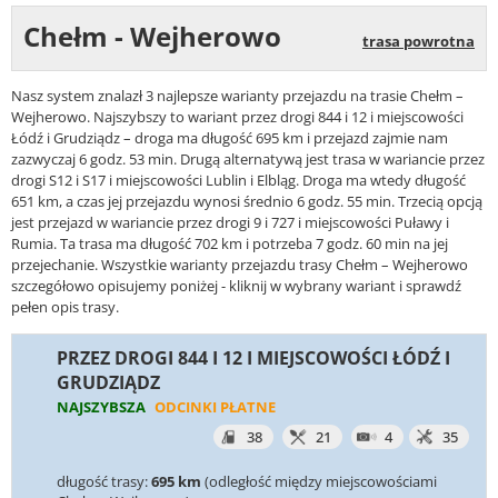
Chełm - Wejherowo
trasa powrotna
Nasz system znalazł 3 najlepsze warianty przejazdu na trasie Chełm –
Wejherowo. Najszybszy to wariant przez drogi 844 i 12 i miejscowości
Łódź i Grudziądz – droga ma długość 695 km i przejazd zajmie nam
zazwyczaj 6 godz. 53 min. Drugą alternatywą jest trasa w wariancie przez
drogi S12 i S17 i miejscowości Lublin i Elbląg. Droga ma wtedy długość
651 km, a czas jej przejazdu wynosi średnio 6 godz. 55 min. Trzecią opcją
jest przejazd w wariancie przez drogi 9 i 727 i miejscowości Puławy i
Rumia. Ta trasa ma długość 702 km i potrzeba 7 godz. 60 min na jej
przejechanie. Wszystkie warianty przejazdu trasy Chełm – Wejherowo
szczegółowo opisujemy poniżej - kliknij w wybrany wariant i sprawdź
pełen opis trasy.
PRZEZ DROGI 844 I 12 I MIEJSCOWOŚCI ŁÓDŹ I
GRUDZIĄDZ
NAJSZYBSZA
ODCINKI PŁATNE
38
21
4
35
długość trasy:
695 km
(odległość między miejscowościami