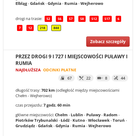
Elbląg
-
Gdańsk
-
Gdynia
-
Rumia
-
Wejherowo
drogi na trasie:
S2
S6
S7
S8
S12
S17
6
7
12
218
844
Zobacz szczegóły
PRZEZ DROGI 9 I 727 I MIEJSCOWOŚCI PUŁAWY I
RUMIA
NAJDŁUŻSZA
ODCINKI PŁATNE
67
22
8
44
długość trasy:
702 km
(odległość między miejscowościami
Chełm - Wejherowo)
czas przejazdu:
7 godz. 60 min
główne miejscowości:
Chełm
-
Lublin
-
Puławy
-
Radom
-
Piotrków Trybunalski
-
Łódź
-
Kutno
-
Włocławek
-
Toruń
-
Grudziądz
-
Gdańsk
-
Gdynia
-
Rumia
-
Wejherowo