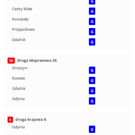
G
Cedry Małe
G
Koszwały
G
Przejazdowo
G
Gdańsk
G
droga ekspresowa S6
S6
Straszyn
G
Kowale
G
Gdańsk
G
Gdynia
G
droga krajowa 6
6
Gdynia
G