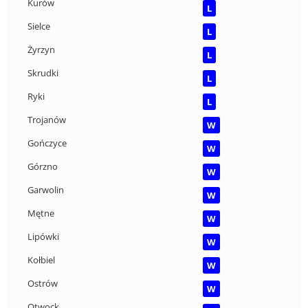
Kurów
L
Sielce
L
Żyrzyn
L
Skrudki
L
Ryki
L
Trojanów
W
Gończyce
W
Górzno
W
Garwolin
W
Mętne
W
Lipówki
W
Kołbiel
W
Ostrów
W
Otwock