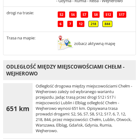
- Gdynia - Rumia - Reda - Wejherowo
drogi na trasie:
S2
S6
S7
S8
S12
S17
6
7
12
218
844
Trasa na mapie:
zobacz aktywną mapę
ODLEGŁOŚĆ MIĘDZY MIEJSCOWOŚCIAMI CHEŁM -
WEJHEROWO
Odległość drogowa między miejscowościami Chełm -
Wejherowo zależy od wybranego wariantu
przejazdu. Jadąc trasą przez drogi S12 i S17 i
miejscowości Lublin i Elbląg odległość Chełm -
651 km
Wejherowo wynosi 651 km. Opisywana trasa
prowadzi drogami: S2, S6, S7, S8, S12, S17, 6, 7, 12,
218, 844, przez miejscowości: Chełm, Lublin, Otwock,
Warszawa, Elbląg, Gdańsk, Gdynia, Rumia,
Wejherowo.