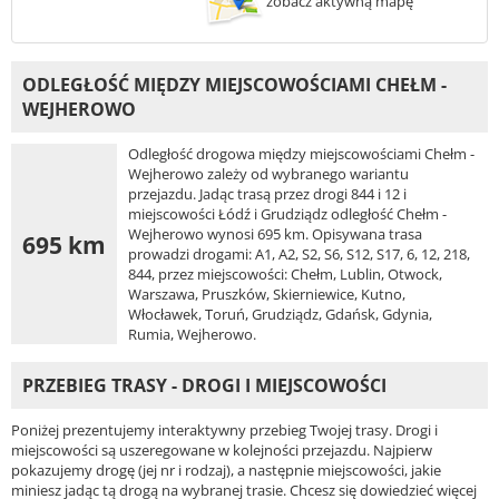
zobacz aktywną mapę
ODLEGŁOŚĆ MIĘDZY MIEJSCOWOŚCIAMI CHEŁM -
WEJHEROWO
Odległość drogowa między miejscowościami Chełm -
Wejherowo zależy od wybranego wariantu
przejazdu. Jadąc trasą przez drogi 844 i 12 i
miejscowości Łódź i Grudziądz odległość Chełm -
Wejherowo wynosi 695 km. Opisywana trasa
695 km
prowadzi drogami: A1, A2, S2, S6, S12, S17, 6, 12, 218,
844, przez miejscowości: Chełm, Lublin, Otwock,
Warszawa, Pruszków, Skierniewice, Kutno,
Włocławek, Toruń, Grudziądz, Gdańsk, Gdynia,
Rumia, Wejherowo.
PRZEBIEG TRASY - DROGI I MIEJSCOWOŚCI
Poniżej prezentujemy interaktywny przebieg Twojej trasy. Drogi i
miejscowości są uszeregowane w kolejności przejazdu. Najpierw
pokazujemy drogę (jej nr i rodzaj), a następnie miejscowości, jakie
miniesz jadąc tą drogą na wybranej trasie. Chcesz się dowiedzieć więcej