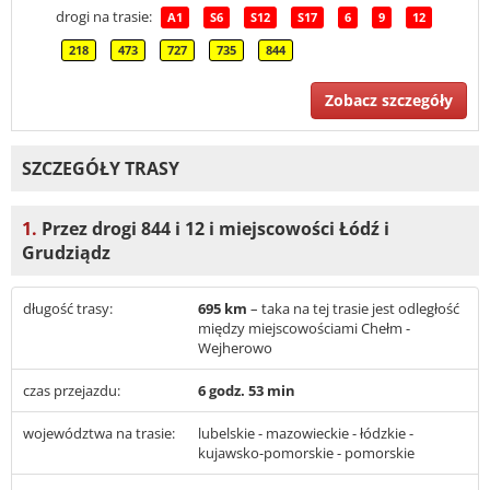
drogi na trasie:
A1
S6
S12
S17
6
9
12
218
473
727
735
844
Zobacz szczegóły
SZCZEGÓŁY TRASY
1.
Przez drogi 844 i 12 i miejscowości Łódź i
Grudziądz
długość trasy:
695 km
– taka na tej trasie jest odległość
między miejscowościami Chełm -
Wejherowo
czas przejazdu:
6 godz. 53 min
województwa na trasie:
lubelskie - mazowieckie - łódzkie -
kujawsko-pomorskie - pomorskie