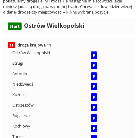
pokazujemy drogę (jej nr i rodzaj), a następnie miejscowości, jakie
miniesz jadąc tą drogą na wybranej trasie. Chcesz się dowiedzieć więcej
o danej drodze czy miejscowości – kliknij wybraną pozycję.
Ostrów Wielkopolski
Start
droga krajowa 11
11
Ostrów Wielkopolski
P
Strugi
P
Antonin
P
Niedźwiedź
P
Kuźniki
P
Ostrzeszów
P
Rogaszyce
P
Kochłowy
P
Turze