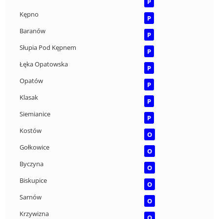
P
Kępno
P
Baranów
P
Słupia Pod Kępnem
P
Łęka Opatowska
P
Opatów
P
Klasak
P
Siemianice
P
Kostów
O
Gołkowice
O
Byczyna
O
Biskupice
O
Sarnów
O
Krzywizna
O