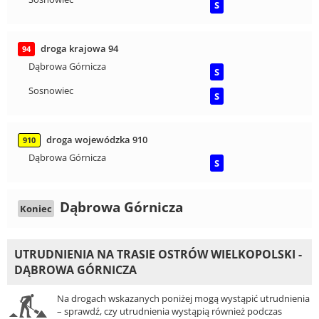
S
droga krajowa 94
94
Dąbrowa Górnicza
S
Sosnowiec
S
droga wojewódzka 910
910
Dąbrowa Górnicza
S
Dąbrowa Górnicza
Koniec
UTRUDNIENIA NA TRASIE OSTRÓW WIELKOPOLSKI -
DĄBROWA GÓRNICZA
Na drogach wskazanych poniżej mogą wystąpić utrudnienia
– sprawdź, czy utrudnienia wystąpią również podczas