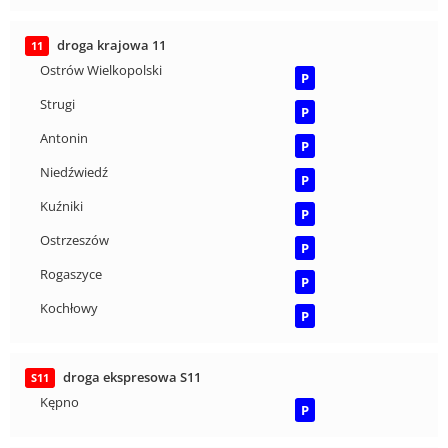
droga krajowa 11
11
Ostrów Wielkopolski
P
Strugi
P
Antonin
P
Niedźwiedź
P
Kuźniki
P
Ostrzeszów
P
Rogaszyce
P
Kochłowy
P
droga ekspresowa S11
S11
Kępno
P