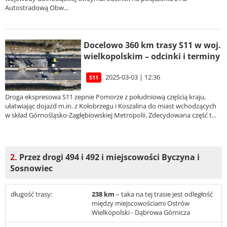
Autostradową Obw...
Docelowo 360 km trasy S11 w woj.
wielkopolskim – odcinki i terminy
2025-03-03 | 12:36
S11
Droga ekspresowa S11 zepnie Pomorze z południową częścią kraju,
ułatwiając dojazd m.in. z Kołobrzegu i Koszalina do miast wchodzących
w skład Górnośląsko-Zagłębiowskiej Metropolii. Zdecydowana część t...
2.
Przez drogi 494 i 492 i miejscowości Byczyna i
Sosnowiec
długość trasy:
238 km
– taka na tej trasie jest odległość
między miejscowościami Ostrów
Wielkopolski - Dąbrowa Górnicza