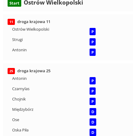
Ostrów Wielkopolski
Start
droga krajowa 11
11
Ostrów Wielkopolski
P
Strugi
P
Antonin
P
droga krajowa 25
25
Antonin
P
Czarnylas
P
Chojnik
P
Międzybórz
D
Ose
D
Oska Piła
D