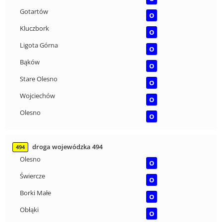
Gotartów
O
Kluczbork
O
Ligota Górna
O
Bąków
O
Stare Olesno
O
Wojciechów
O
Olesno
O
droga wojewódzka 494
494
Olesno
O
Świercze
O
Borki Małe
O
Obłąki
O