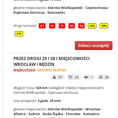
główne miejscowości:
Ostrów Wielkopolski
-
Częstochowa
-
Dąbrowa Górnicza
-
Sosnowiec
drogi na trasie:
A1
S1
11
46
94
492
494
910
Zobacz szczegóły
PRZEZ DROGI 25 I S8 I MIEJSCOWOŚCI
WROCŁAW I BĘDZIN
NAJDŁUŻSZA
ODCINKI PŁATNE
57
23
1
34
długość trasy:
324 km
(odległość między miejscowościami
Ostrów Wielkopolski - Dąbrowa Górnicza)
czas przejazdu:
3 godz. 25 min
główne miejscowości:
Ostrów Wielkopolski
-
Wrocław
-
Gliwice
-
Zabrze
-
Ruda Śląska
-
Chorzów
-
Katowice
-