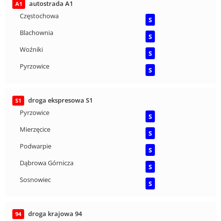
autostrada A1
A1
Częstochowa
S
Blachownia
S
Woźniki
S
Pyrzowice
S
droga ekspresowa S1
S1
Pyrzowice
S
Mierzęcice
S
Podwarpie
S
Dąbrowa Górnicza
S
Sosnowiec
S
droga krajowa 94
94