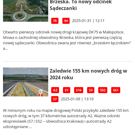
Brzeska. To nowy odcinek
Sądeczanki
2025-01-31 | 12:11
75
94
Otwarto pierwszy odcinek nowej drogi krajowej DK75 w Małopolsce.
Mowa o zachodniej obwodnicy Brzeska, która jest pierwszą częścią
nowej sądeczanki. Obwodnica zwana jest również „brzeskim łącznikiem”
a...
Zaledwie 155 km nowych dróg w
2024 roku
A2
S1
S16
S3
S52
S61
2025-01-09 | 13:19
S7
W minionym roku na mapie drogowej Polski przybyło zaledwie 155 km
nowych dróg, w tym 37 kilometrów autostrady A2. Ważne odcinki
ekspresówek (S7 i S52 – obwodnica Krakowa) i autostrady A2
udostępniane ...