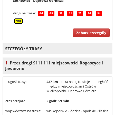
Sosnowiec
-
Dąbrowa Górnicza
drogi na trasie:
A4
A8
S8
11
25
86
94
910
Zobacz szczegóły
SZCZEGÓŁY TRASY
1.
Przez drogi S11 i 11 i miejscowości Rogaszyce i
Jaworzno
długość trasy:
227 km
– taka na tej trasie jest odległość
między miejscowościami Ostrów
Wielkopolski - Dąbrowa Górnicza
czas przejazdu:
2 godz. 59 min
województwa na trasie:
wielkopolskie - łódzkie - opolskie - śląskie