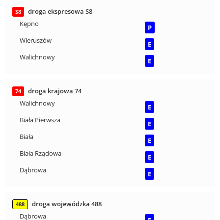
droga ekspresowa S8
S8
Kępno
P
Wieruszów
E
Walichnowy
E
droga krajowa 74
74
Walichnowy
E
Biała Pierwsza
E
Biała
E
Biała Rządowa
E
Dąbrowa
E
droga wojewódzka 488
488
Dąbrowa