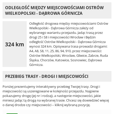
ODLEGŁOŚĆ MIĘDZY MIEJSCOWOŚCIAMI OSTRÓW
WIELKOPOLSKI - DĄBROWA GÓRNICZA
Odległość drogowa między miejscowościami Ostrów
Wielkopolski - Dąbrowa Górnicza zależy od
wybranego wariantu przejazdu. Jadąc trasą przez
drogi 25 i S8 i miejscowości Wrocław i Będzin
odległość Ostrów Wielkopolski - Dąbrowa Górnicza
324 km
wynosi 324 km. Opisywana trasa prowadzi drogami:
A4, A8, S8, 11, 25, 86, 94, 910, przez miejscowości:
Ostrów Wielkopolski, Wrocław, Gliwice, Zabrze, Ruda
Śląska, Chorzów, Katowice, Sosnowiec, Dąbrowa
Górnicza.
PRZEBIEG TRASY - DROGI I MIEJSCOWOŚCI
Poniżej prezentujemy interaktywny przebieg Twojej trasy. Drogi i
miejscowości są uszeregowane w kolejności przejazdu. Najpierw
pokazujemy drogę (jej nr i rodzaj), a następnie miejscowości, jakie
miniesz jadąc tą drogą na wybranej trasie. Chcesz się dowiedzieć więcej
o danej drodze czy miejscowości – kliknij wybraną pozycję.