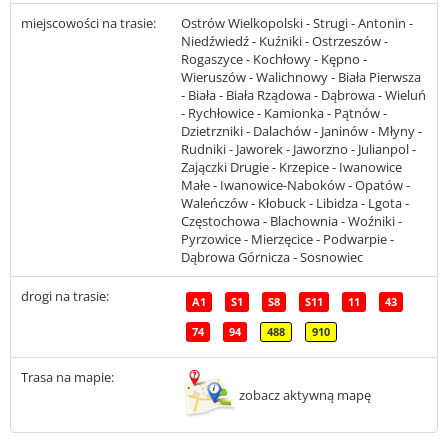
miejscowości na trasie:
Ostrów Wielkopolski - Strugi - Antonin -
Niedźwiedź - Kuźniki - Ostrzeszów -
Rogaszyce - Kochłowy - Kępno -
Wieruszów - Walichnowy - Biała Pierwsza
- Biała - Biała Rządowa - Dąbrowa - Wieluń
- Rychłowice - Kamionka - Pątnów -
Dzietrzniki - Dalachów - Janinów - Młyny -
Rudniki - Jaworek - Jaworzno - Julianpol -
Zajączki Drugie - Krzepice - Iwanowice
Małe - Iwanowice-Naboków - Opatów -
Waleńczów - Kłobuck - Libidza - Lgota -
Częstochowa - Blachownia - Woźniki -
Pyrzowice - Mierzęcice - Podwarpie -
Dąbrowa Górnicza - Sosnowiec
drogi na trasie:
A1
S1
S8
S11
11
43
74
94
488
910
Trasa na mapie:
zobacz aktywną mapę