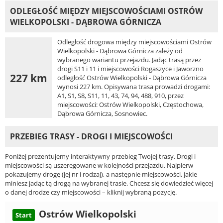
ODLEGŁOŚĆ MIĘDZY MIEJSCOWOŚCIAMI OSTRÓW
WIELKOPOLSKI - DĄBROWA GÓRNICZA
Odległość drogowa między miejscowościami Ostrów
Wielkopolski - Dąbrowa Górnicza zależy od
wybranego wariantu przejazdu. Jadąc trasą przez
drogi S11 i 11 i miejscowości Rogaszyce i Jaworzno
227 km
odległość Ostrów Wielkopolski - Dąbrowa Górnicza
wynosi 227 km. Opisywana trasa prowadzi drogami:
A1, S1, S8, S11, 11, 43, 74, 94, 488, 910, przez
miejscowości: Ostrów Wielkopolski, Częstochowa,
Dąbrowa Górnicza, Sosnowiec.
PRZEBIEG TRASY - DROGI I MIEJSCOWOŚCI
Poniżej prezentujemy interaktywny przebieg Twojej trasy. Drogi i
miejscowości są uszeregowane w kolejności przejazdu. Najpierw
pokazujemy drogę (jej nr i rodzaj), a następnie miejscowości, jakie
miniesz jadąc tą drogą na wybranej trasie. Chcesz się dowiedzieć więcej
o danej drodze czy miejscowości – kliknij wybraną pozycję.
Ostrów Wielkopolski
Start