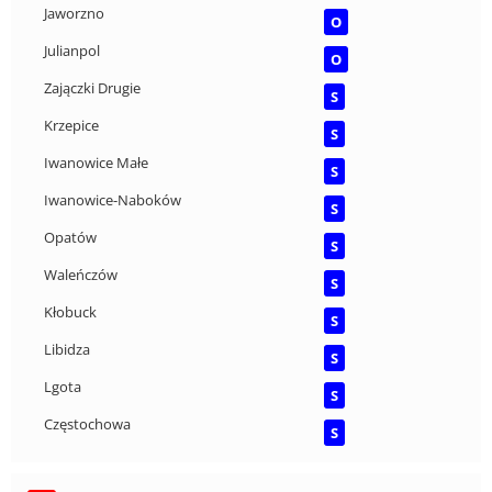
Jaworzno
O
Julianpol
O
Zajączki Drugie
S
Krzepice
S
Iwanowice Małe
S
Iwanowice-Naboków
S
Opatów
S
Waleńczów
S
Kłobuck
S
Libidza
S
Lgota
S
Częstochowa
S