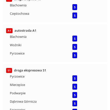
Blachownia
S
Częstochowa
S
autostrada A1
A1
Blachownia
S
Woźniki
S
Pyrzowice
S
droga ekspresowa S1
S1
Pyrzowice
S
Mierzęcice
S
Podwarpie
S
Dąbrowa Górnicza
S
Sosnowiec