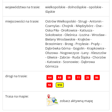
województwa na trasie:
wielkopolskie - dolnośląskie - opolskie -
śląskie
miejscowości na trasie:
Ostrów Wielkopolski - Strugi - Antonin -
Czarnylas - Chojnik - Międzybórz - Ose -
Oska Piła - Drołtowice - Katiusza -
Sokołowice - Oleśnica - Łozina - Wrocław -
Bielany Wrocławskie - Krajków -
Brzezimierz - Brzeg - Przylesie - Prądy -
Dąbrówka Górna - Gogolin - Krapkowice -
Olszowa - Nogowczyce - Łany - Kleszczów
- Gliwice - Zabrze - Ruda Śląska - Chorzów
- Katowice - Sosnowiec - Dąbrowa
Górnicza
drogi na trasie:
A4
A8
S8
11
25
86
94
910
Trasa na mapie:
zobacz aktywną mapę