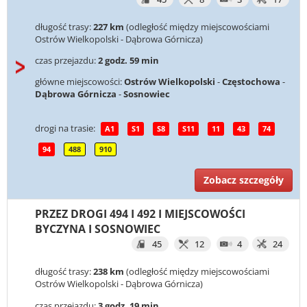
długość trasy:
227 km
(odległość między miejscowościami
Ostrów Wielkopolski - Dąbrowa Górnicza)
czas przejazdu:
2 godz. 59 min
główne miejscowości:
Ostrów Wielkopolski
-
Częstochowa
-
Dąbrowa Górnicza
-
Sosnowiec
drogi na trasie:
A1
S1
S8
S11
11
43
74
94
488
910
Zobacz szczegóły
PRZEZ DROGI 494 I 492 I MIEJSCOWOŚCI
BYCZYNA I SOSNOWIEC
45
12
4
24
długość trasy:
238 km
(odległość między miejscowościami
Ostrów Wielkopolski - Dąbrowa Górnicza)
czas przejazdu:
3 godz. 19 min