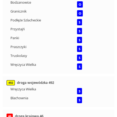
Bodzanowice
O
Granicznik
O
Podłęże Szlacheckie
S
Przystajń
S
Panki
S
Praszczyki
S
Truskolasy
S
Wręczyca Wielka
S
droga wojewódzka 492
492
Wręczyca Wielka
S
Blachownia
S
droga krajowa 46
46