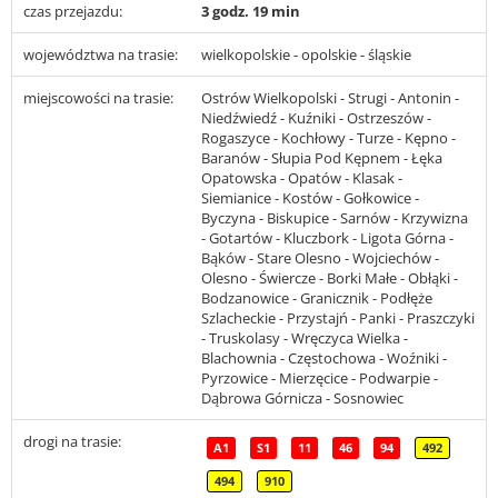
czas przejazdu:
3 godz. 19 min
województwa na trasie:
wielkopolskie - opolskie - śląskie
miejscowości na trasie:
Ostrów Wielkopolski - Strugi - Antonin -
Niedźwiedź - Kuźniki - Ostrzeszów -
Rogaszyce - Kochłowy - Turze - Kępno -
Baranów - Słupia Pod Kępnem - Łęka
Opatowska - Opatów - Klasak -
Siemianice - Kostów - Gołkowice -
Byczyna - Biskupice - Sarnów - Krzywizna
- Gotartów - Kluczbork - Ligota Górna -
Bąków - Stare Olesno - Wojciechów -
Olesno - Świercze - Borki Małe - Obłąki -
Bodzanowice - Granicznik - Podłęże
Szlacheckie - Przystajń - Panki - Praszczyki
- Truskolasy - Wręczyca Wielka -
Blachownia - Częstochowa - Woźniki -
Pyrzowice - Mierzęcice - Podwarpie -
Dąbrowa Górnicza - Sosnowiec
drogi na trasie:
A1
S1
11
46
94
492
494
910