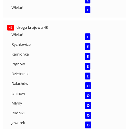
E
Wieluń
E
droga krajowa 43
43
Wieluń
E
Rychłowice
E
Kamionka
E
Pątnów
E
Dzietrzniki
E
Dalachów
O
Janinów
O
Młyny
O
Rudniki
O
Jaworek
O