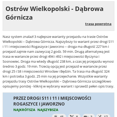
Ostrów Wielkopolski - Dąbrowa
Górnicza
trasa powrotna
Nasz system znalazł 3 najlepsze warianty przejazdu na trasie Ostrów
Wielkopolski – Dąbrowa Górnicza. Najszybszy to wariant przez drogi S11
i 11 i miejscowości Rogaszyce i Jaworzno – droga ma długość 227 km i
przejazd zajmie nam zazwyczaj 2 godz. 59 min. Drugą alternatywą jest
trasa w wariancie przez drogi 494 i 492 i miejscowości Byczyna i
Sosnowiec. Droga ma wtedy długość 238 km, a czas jej przejazdu wynosi
średnio 3 godz. 19 min. Trzecią opcją jest przejazd w wariancie przez
drogi 25 i S8 i miejscowości Wrocław i Będzin. Ta trasa ma długość 324
km i potrzeba 3 godz. 25 min na jej przejechanie. Wszystkie warianty
przejazdu trasy Ostrów Wielkopolski – Dąbrowa Górnicza szczegółowo
opisujemy poniżej - kliknij w wybrany wariant i sprawdź pełen opis trasy.
PRZEZ DROGI S11 I 11 I MIEJSCOWOŚCI
ROGASZYCE I JAWORZNO
NAJKRÓTSZA
NAJSZYBSZA
45
8
3
17