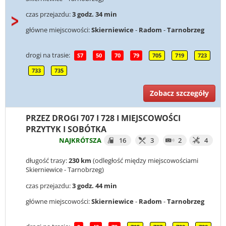
czas przejazdu:
3 godz. 34 min
główne miejscowości:
Skierniewice
-
Radom
-
Tarnobrzeg
drogi na trasie:
S7
50
70
79
705
719
723
733
735
Zobacz szczegóły
PRZEZ DROGI 707 I 728 I MIEJSCOWOŚCI
PRZYTYK I SOBÓTKA
NAJKRÓTSZA
16
3
2
4
długość trasy:
230 km
(odległość między miejscowościami
Skierniewice - Tarnobrzeg)
czas przejazdu:
3 godz. 44 min
główne miejscowości:
Skierniewice
-
Radom
-
Tarnobrzeg