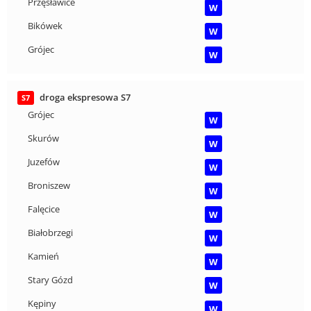
Przęsławice
W
Bikówek
W
Grójec
W
droga ekspresowa S7
S7
Grójec
W
Skurów
W
Juzefów
W
Broniszew
W
Falęcice
W
Białobrzegi
W
Kamień
W
Stary Gózd
W
Kępiny
W