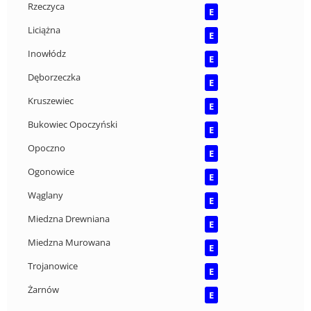
Rzeczyca
E
Liciążna
E
Inowłódz
E
Dęborzeczka
E
Kruszewiec
E
Bukowiec Opoczyński
E
Opoczno
E
Ogonowice
E
Wąglany
E
Miedzna Drewniana
E
Miedzna Murowana
E
Trojanowice
E
Żarnów
E