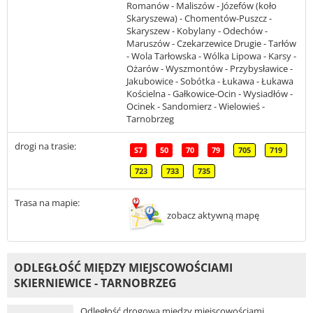
Romanów - Maliszów - Józefów (koło
Skaryszewa) - Chomentów-Puszcz -
Skaryszew - Kobylany - Odechów -
Maruszów - Czekarzewice Drugie - Tarłów
- Wola Tarłowska - Wólka Lipowa - Karsy -
Ożarów - Wyszmontów - Przybysławice -
Jakubowice - Sobótka - Łukawa - Łukawa
Kościelna - Gałkowice-Ocin - Wysiadłów -
Ocinek - Sandomierz - Wielowieś -
Tarnobrzeg
drogi na trasie:
S7
50
70
79
705
719
723
733
735
Trasa na mapie:
zobacz aktywną mapę
ODLEGŁOŚĆ MIĘDZY MIEJSCOWOŚCIAMI
SKIERNIEWICE - TARNOBRZEG
Odległość drogowa między miejscowościami