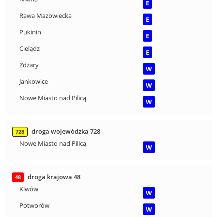
E
Rawa Mazowiecka
E
Pukinin
E
Cielądz
E
Żdżary
W
Jankowice
W
Nowe Miasto nad Pilicą
W
droga wojewódzka 728
728
Nowe Miasto nad Pilicą
W
droga krajowa 48
48
Klwów
W
Potworów
W