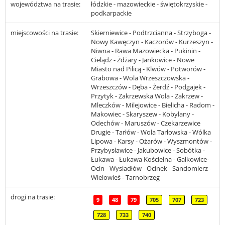
województwa na trasie:
łódzkie - mazowieckie - świętokrzyskie -
podkarpackie
miejscowości na trasie:
Skierniewice - Podtrzcianna - Strzyboga -
Nowy Kawęczyn - Kaczorów - Kurzeszyn -
Niwna - Rawa Mazowiecka - Pukinin -
Cielądz - Żdżary - Jankowice - Nowe
Miasto nad Pilicą - Klwów - Potworów -
Grabowa - Wola Wrzeszczowska -
Wrzeszczów - Dęba - Żerdź - Podgajek -
Przytyk - Zakrzewska Wola - Zakrzew -
Mleczków - Milejowice - Bielicha - Radom -
Makowiec - Skaryszew - Kobylany -
Odechów - Maruszów - Czekarzewice
Drugie - Tarłów - Wola Tarłowska - Wólka
Lipowa - Karsy - Ożarów - Wyszmontów -
Przybysławice - Jakubowice - Sobótka -
Łukawa - Łukawa Kościelna - Gałkowice-
Ocin - Wysiadłów - Ocinek - Sandomierz -
Wielowieś - Tarnobrzeg
drogi na trasie:
9
48
79
705
707
723
728
733
740