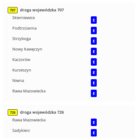
droga wojewódzka 707
707
Skierniewice
E
Podtrzcianna
E
Strzyboga
E
Nowy Kawęczyn
E
Kaczorów
E
Kurzeszyn
E
Niwna
E
Rawa Mazowiecka
E
droga wojewódzka 726
726
Rawa Mazowiecka
E
Sadykierz
E