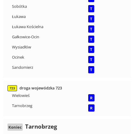
Sobótka
T
Łukawa
T
Łukawa Kościelna
T
Gałkowice-Ocin
T
Wysiadłów
T
Ocinek
T
Sandomierz
T
droga wojewódzka 723
723
Wielowieś
R
Tarnobrzeg
R
Tarnobrzeg
Koniec