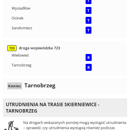
T
Wysiadłów
T
Ocinek
T
Sandomierz
T
droga wojewódzka 723
723
Wielowieś
R
Tarnobrzeg
R
Tarnobrzeg
Koniec
UTRUDNIENIA NA TRASIE SKIERNIEWICE -
TARNOBRZEG
Na drogach wskazanych poniżej mogą wystąpić utrudnienia
– sprawdź, czy utrudnienia wystąpią również podczas