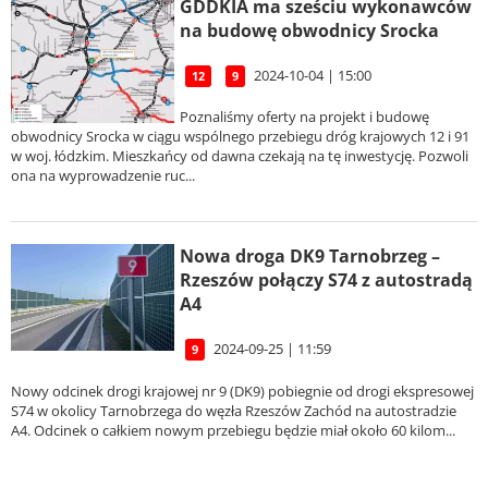
GDDKIA ma sześciu wykonawców
na budowę obwodnicy Srocka
2024-10-04 | 15:00
12
9
Poznaliśmy oferty na projekt i budowę
obwodnicy Srocka w ciągu wspólnego przebiegu dróg krajowych 12 i 91
w woj. łódzkim. Mieszkańcy od dawna czekają na tę inwestycję. Pozwoli
ona na wyprowadzenie ruc...
Nowa droga DK9 Tarnobrzeg –
Rzeszów połączy S74 z autostradą
A4
2024-09-25 | 11:59
9
Nowy odcinek drogi krajowej nr 9 (DK9) pobiegnie od drogi ekspresowej
S74 w okolicy Tarnobrzega do węzła Rzeszów Zachód na autostradzie
A4. Odcinek o całkiem nowym przebiegu będzie miał około 60 kilom...