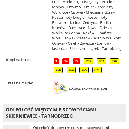
(koło Przełomu) - Lisie Jamy - Przełom -
Mniów - Przyjmo - Ćmińsk Kościelny -
Wyrowce - Cisowa - Miedziana Góra -
Kostomłoty Drugie - Kostomłoty
Pierwsze - Kielce - Cedzyna - Radlin -
Kranów - Daleszyce - Niwy - Ociesęki -
Wólka Pokłonna - Raków - Chańcza -
Wola Osowa - Staszów - Wiśniówka (koło
Osieka) - Osiek - Zawidza - Łoniów -
Jasienica - Piaseczno - Łążek - Tarnobrzeg
drogi na trasie:
9
74
79
705
707
726
758
764
765
871
Trasa na mapie:
zobacz aktywną mapę
ODLEGŁOŚĆ MIĘDZY MIEJSCOWOŚCIAMI
SKIERNIEWICE - TARNOBRZEG
Odległość drogowa między miejscowościami