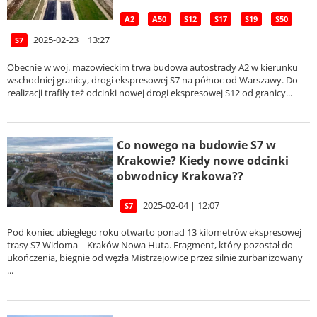
A2
A50
S12
S17
S19
S50
2025-02-23 | 13:27
S7
Obecnie w woj. mazowieckim trwa budowa autostrady A2 w kierunku
wschodniej granicy, drogi ekspresowej S7 na północ od Warszawy. Do
realizacji trafiły też odcinki nowej drogi ekspresowej S12 od granicy...
Co nowego na budowie S7 w
Krakowie? Kiedy nowe odcinki
obwodnicy Krakowa??
2025-02-04 | 12:07
S7
Pod koniec ubiegłego roku otwarto ponad 13 kilometrów ekspresowej
trasy S7 Widoma – Kraków Nowa Huta. Fragment, który pozostał do
ukończenia, biegnie od węzła Mistrzejowice przez silnie zurbanizowany
...