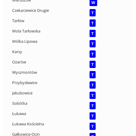
Maruszów
W
Czekarzewice Drugie
T
Tarłów
T
Wola Tarłowska
T
Wólka Lipowa
T
Karsy
T
Ożarów
T
Wyszmontów
T
Przybysławice
T
Jakubowice
T
Sobótka
T
Łukawa
T
Łukawa Kościelna
T
Gałkowice-Ocin