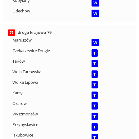
Kobylany
W
Odechów
W
droga krajowa 79
79
Maruszów
W
Czekarzewice Drugie
T
Tarłów
T
Wola Tarłowska
T
Wólka Lipowa
T
Karsy
T
Ożarów
T
Wyszmontów
T
Przybysławice
T
Jakubowice
T