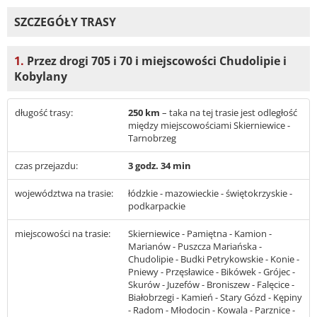
SZCZEGÓŁY TRASY
1.
Przez drogi 705 i 70 i miejscowości Chudolipie i
Kobylany
długość trasy:
250 km
– taka na tej trasie jest odległość
między miejscowościami Skierniewice -
Tarnobrzeg
czas przejazdu:
3 godz. 34 min
województwa na trasie:
łódzkie - mazowieckie - świętokrzyskie -
podkarpackie
miejscowości na trasie:
Skierniewice - Pamiętna - Kamion -
Marianów - Puszcza Mariańska -
Chudolipie - Budki Petrykowskie - Konie -
Pniewy - Przęsławice - Bikówek - Grójec -
Skurów - Juzefów - Broniszew - Falęcice -
Białobrzegi - Kamień - Stary Gózd - Kępiny
- Radom - Młodocin - Kowala - Parznice -