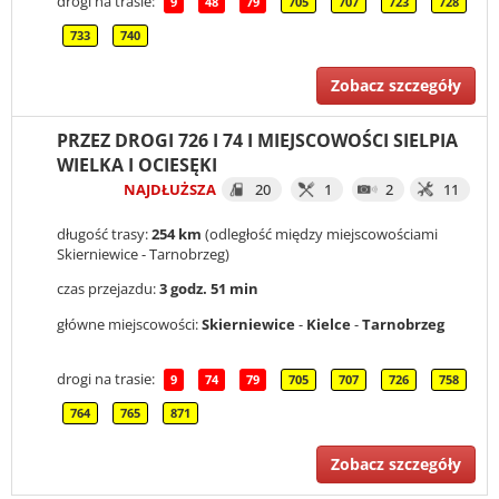
drogi na trasie:
9
48
79
705
707
723
728
733
740
Zobacz szczegóły
PRZEZ DROGI 726 I 74 I MIEJSCOWOŚCI SIELPIA
WIELKA I OCIESĘKI
NAJDŁUŻSZA
20
1
2
11
długość trasy:
254 km
(odległość między miejscowościami
Skierniewice - Tarnobrzeg)
czas przejazdu:
3 godz. 51 min
główne miejscowości:
Skierniewice
-
Kielce
-
Tarnobrzeg
drogi na trasie:
9
74
79
705
707
726
758
764
765
871
Zobacz szczegóły