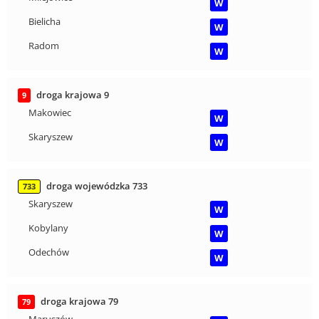
W
Bielicha
W
Radom
W
droga krajowa 9
9
Makowiec
W
Skaryszew
W
droga wojewódzka 733
733
Skaryszew
W
Kobylany
W
Odechów
W
droga krajowa 79
79