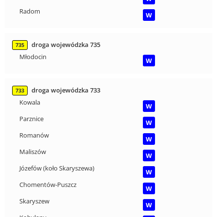
Radom
W
droga wojewódzka 735
735
Młodocin
W
droga wojewódzka 733
733
Kowala
W
Parznice
W
Romanów
W
Maliszów
W
Józefów (koło Skaryszewa)
W
Chomentów-Puszcz
W
Skaryszew
W