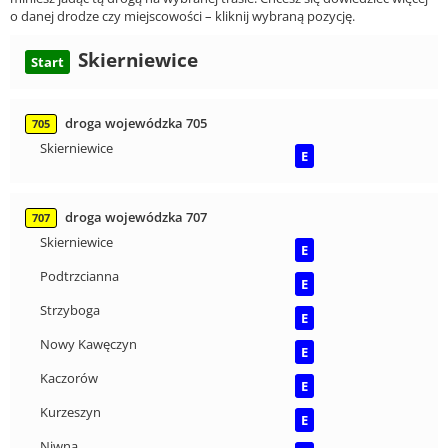
o danej drodze czy miejscowości – kliknij wybraną pozycję.
Skierniewice
Start
droga wojewódzka 705
705
Skierniewice
E
droga wojewódzka 707
707
Skierniewice
E
Podtrzcianna
E
Strzyboga
E
Nowy Kawęczyn
E
Kaczorów
E
Kurzeszyn
E
Niwna