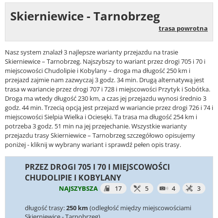
Skierniewice - Tarnobrzeg
trasa powrotna
Nasz system znalazł 3 najlepsze warianty przejazdu na trasie
Skierniewice – Tarnobrzeg. Najszybszy to wariant przez drogi 705 i 70 i
miejscowości Chudolipie i Kobylany – droga ma długość 250 km i
przejazd zajmie nam zazwyczaj 3 godz. 34 min. Drugą alternatywą jest
trasa w wariancie przez drogi 707 i 728 i miejscowości Przytyk i Sobótka.
Droga ma wtedy długość 230 km, a czas jej przejazdu wynosi średnio 3
godz. 44 min. Trzecią opcją jest przejazd w wariancie przez drogi 726 i 74 i
miejscowości Sielpia Wielka i Ociesęki. Ta trasa ma długość 254 km i
potrzeba 3 godz. 51 min na jej przejechanie. Wszystkie warianty
przejazdu trasy Skierniewice – Tarnobrzeg szczegółowo opisujemy
poniżej - kliknij w wybrany wariant i sprawdź pełen opis trasy.
PRZEZ DROGI 705 I 70 I MIEJSCOWOŚCI
CHUDOLIPIE I KOBYLANY
NAJSZYBSZA
17
5
4
3
długość trasy:
250 km
(odległość między miejscowościami
Skierniewice - Tarnobrzeg)