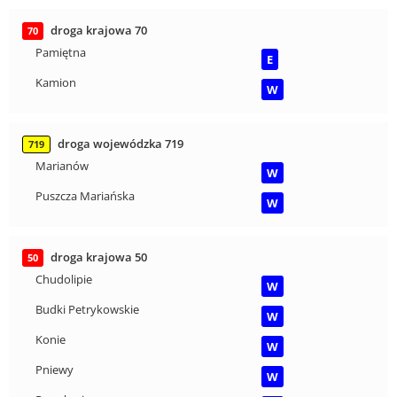
droga krajowa 70
70
Pamiętna
E
Kamion
W
droga wojewódzka 719
719
Marianów
W
Puszcza Mariańska
W
droga krajowa 50
50
Chudolipie
W
Budki Petrykowskie
W
Konie
W
Pniewy
W