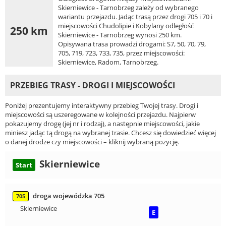
Skierniewice - Tarnobrzeg zależy od wybranego
wariantu przejazdu. Jadąc trasą przez drogi 705 i 70 i
miejscowości Chudolipie i Kobylany odległość
250 km
Skierniewice - Tarnobrzeg wynosi 250 km.
Opisywana trasa prowadzi drogami: S7, 50, 70, 79,
705, 719, 723, 733, 735, przez miejscowości:
Skierniewice, Radom, Tarnobrzeg.
PRZEBIEG TRASY - DROGI I MIEJSCOWOŚCI
Poniżej prezentujemy interaktywny przebieg Twojej trasy. Drogi i
miejscowości są uszeregowane w kolejności przejazdu. Najpierw
pokazujemy drogę (jej nr i rodzaj), a następnie miejscowości, jakie
miniesz jadąc tą drogą na wybranej trasie. Chcesz się dowiedzieć więcej
o danej drodze czy miejscowości – kliknij wybraną pozycję.
Skierniewice
Start
droga wojewódzka 705
705
Skierniewice
E