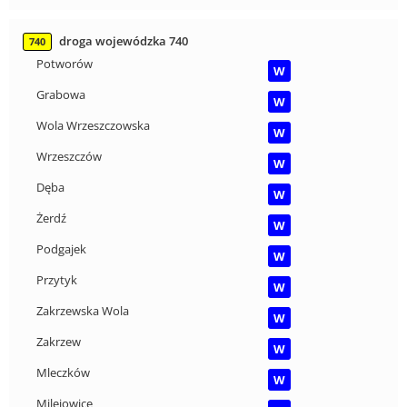
droga wojewódzka 740
740
Potworów
W
Grabowa
W
Wola Wrzeszczowska
W
Wrzeszczów
W
Dęba
W
Żerdź
W
Podgajek
W
Przytyk
W
Zakrzewska Wola
W
Zakrzew
W
Mleczków
W
Milejowice