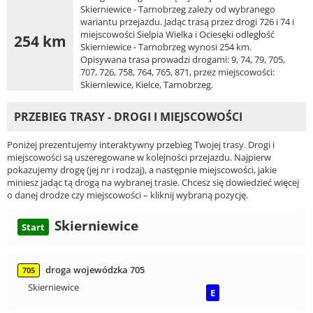
Skierniewice - Tarnobrzeg zależy od wybranego
wariantu przejazdu. Jadąc trasą przez drogi 726 i 74 i
miejscowości Sielpia Wielka i Ociesęki odległość
254 km
Skierniewice - Tarnobrzeg wynosi 254 km.
Opisywana trasa prowadzi drogami: 9, 74, 79, 705,
707, 726, 758, 764, 765, 871, przez miejscowości:
Skierniewice, Kielce, Tarnobrzeg.
PRZEBIEG TRASY - DROGI I MIEJSCOWOŚCI
Poniżej prezentujemy interaktywny przebieg Twojej trasy. Drogi i
miejscowości są uszeregowane w kolejności przejazdu. Najpierw
pokazujemy drogę (jej nr i rodzaj), a następnie miejscowości, jakie
miniesz jadąc tą drogą na wybranej trasie. Chcesz się dowiedzieć więcej
o danej drodze czy miejscowości – kliknij wybraną pozycję.
Skierniewice
Start
droga wojewódzka 705
705
Skierniewice
E