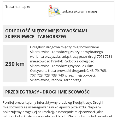
Trasa na mapie:
zobacz aktywną mapę
ODLEGŁOŚĆ MIĘDZY MIEJSCOWOŚCIAMI
SKIERNIEWICE - TARNOBRZEG
Odległość drogowa między miejscowościami
Skierniewice - Tarnobrzeg zależy od wybranego
wariantu przejazdu. Jadąc trasą przez drogi 707 i 728 i
miejscowości Przytyk i Sobótka odległość
230 km
Skierniewice - Tarnobrzeg wynosi 230 km.
Opisywana trasa prowadzi drogami: 9, 48, 79, 705,
707, 723, 728, 733, 740, przez miejscowości:
Skierniewice, Radom, Tarnobrzeg.
PRZEBIEG TRASY - DROGI I MIEJSCOWOŚCI
Poniżej prezentujemy interaktywny przebieg Twojej trasy. Drogi i
miejscowości są uszeregowane w kolejności przejazdu. Najpierw
pokazujemy drogę (jej nr i rodzaj), a następnie miejscowości, jakie
miniesz jadąc tą drogą na wybranej trasie. Chcesz się dowiedzieć więcej