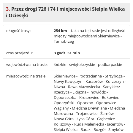
3.
Przez drogi 726 i 74 i miejscowości Sielpia Wielka
i Ociesęki
długość trasy:
254 km
– taka na tej trasie jest odległość
między miejscowościami Skierniewice -
Tarnobrzeg
czas przejazdu:
3 godz. 51 min
województwa na trasie:
łódzkie - świętokrzyskie - podkarpackie
miejscowości na trasie:
Skierniewice - Podtrzcianna - Strzyboga -
Nowy Kawęczyn - Kaczorów - Kurzeszyn -
Niwna - Rawa Mazowiecka - Sadykierz -
Rzeczyca - Liciążna - Inowłódz -
Dęborzeczka - Kruszewiec - Bukowiec
Opoczyński - Opoczno - Ogonowice -
Wąglany - Miedzna Drewniana - Miedzna
Murowana - Trojanowice - Żarnów -
Nowa Góra - Łysa Góra - Grębenice -
Koliszowy - Ruda Maleniecka - Jacentów -
Sielpia Wielka - Barak - Rozgół - Smyków