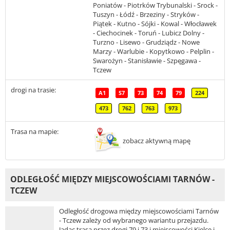
Poniatów - Piotrków Trybunalski - Srock -
Tuszyn - Łódź - Brzeziny - Stryków -
Piątek - Kutno - Sójki - Kowal - Włocławek
- Ciechocinek - Toruń - Lubicz Dolny -
Turzno - Lisewo - Grudziądz - Nowe
Marzy - Warlubie - Kopytkowo - Pelplin -
Swarożyn - Stanisławie - Szpęgawa -
Tczew
drogi na trasie:
A1
S7
73
74
79
224
473
762
763
973
Trasa na mapie:
zobacz aktywną mapę
ODLEGŁOŚĆ MIĘDZY MIEJSCOWOŚCIAMI TARNÓW -
TCZEW
Odległość drogowa między miejscowościami Tarnów
- Tczew zależy od wybranego wariantu przejazdu.
Jadąc trasą przez drogi 79 i 73 i miejscowości Kielce i