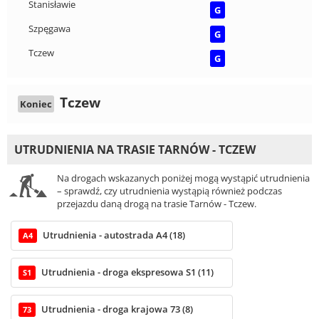
Stanisławie
G
Szpęgawa
G
Tczew
G
Tczew
Koniec
UTRUDNIENIA NA TRASIE TARNÓW - TCZEW
Na drogach wskazanych poniżej mogą wystąpić utrudnienia
– sprawdź, czy utrudnienia wystąpią również podczas
przejazdu daną drogą na trasie Tarnów - Tczew.
Utrudnienia - autostrada A4 (18)
A4
Utrudnienia - droga ekspresowa S1 (11)
S1
Utrudnienia - droga krajowa 73 (8)
73