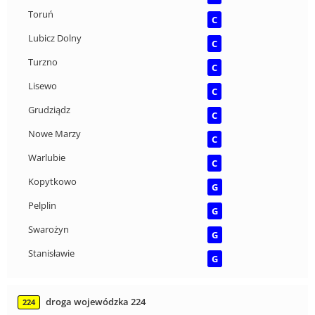
Toruń
C
Lubicz Dolny
C
Turzno
C
Lisewo
C
Grudziądz
C
Nowe Marzy
C
Warlubie
C
Kopytkowo
G
Pelplin
G
Swarożyn
G
Stanisławie
G
droga wojewódzka 224
224