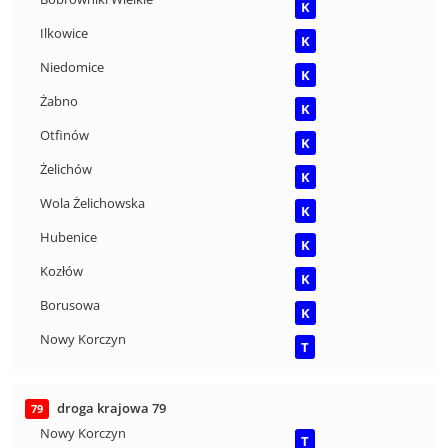
K
Ilkowice
K
Niedomice
K
Żabno
K
Otfinów
K
Żelichów
K
Wola Żelichowska
K
Hubenice
K
Kozłów
K
Borusowa
K
Nowy Korczyn
T
droga krajowa 79
79
Nowy Korczyn
T