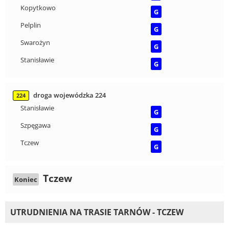
Kopytkowo
G
Pelplin
G
Swarożyn
G
Stanisławie
G
droga wojewódzka 224
224
Stanisławie
G
Szpęgawa
G
Tczew
G
Tczew
Koniec
UTRUDNIENIA NA TRASIE TARNÓW - TCZEW