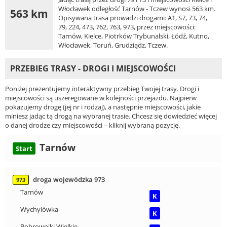
Włocławek odległość Tarnów - Tczew wynosi 563 km.
563 km
Opisywana trasa prowadzi drogami: A1, S7, 73, 74,
79, 224, 473, 762, 763, 973, przez miejscowości:
Tarnów, Kielce, Piotrków Trybunalski, Łódź, Kutno,
Włocławek, Toruń, Grudziądz, Tczew.
PRZEBIEG TRASY - DROGI I MIEJSCOWOŚCI
Poniżej prezentujemy interaktywny przebieg Twojej trasy. Drogi i
miejscowości są uszeregowane w kolejności przejazdu. Najpierw
pokazujemy drogę (jej nr i rodzaj), a następnie miejscowości, jakie
miniesz jadąc tą drogą na wybranej trasie. Chcesz się dowiedzieć więcej
o danej drodze czy miejscowości – kliknij wybraną pozycję.
Tarnów
Start
droga wojewódzka 973
973
Tarnów
K
Wychylówka
K
Bobrowniki Wielkie