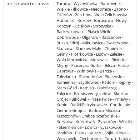
miejscowości na trasie:
Tarnów - Wychylówka - Bobrowniki
Wielkie - Ilkowice - Niedomice - Żabno -
Otfinów - Żelichów - Wola Żelichowska -
Hubenice - Kozłów - Borusowa - Nowy
Korczyn - Ucisków - Stróżyska -
Badrzychowice - Piasek Wielki -
Dobrowoda - Olganów - Radzanów -
Busko-Zdrój - Mikułowice - Zwierzyniec -
Skorzów - Śladków Mały - Chmielnik -
Celiny - Piotrkowice - Lisów - Zalesie -
Wola Morawicka - Morawica - Bieleckie
Młyny - Piaseczna Górka - Bilcza - Kielce -
Dąbrowa - Wiśniówka - Barcza -
Zalezianka - Suchedniów - Skarżysko-
Kamienna - Szydłowiec - Radom - Kępiny -
Stary Gózd - Kamień - Białobrzegi -
Falęcice - Broniszew - Juzefów - Skurów -
Grójec - Bikówek - Przęsławice - Pniewy -
Konie - Budki Petrykowskie - Chudolipie -
Ciemno-Gnojna - Badowo-Mściska -
Mszczonów - Grabce Józefpolskie -
Korytów - Korytów A - Żyrardów - Wiskitki
- Skierniewice - Łowicz - Łyszkowice -
Stryków - Piątek - Kutno - Sójki - Kowal -
Włocławek - Ciechocinek - Toruń - Lubicz