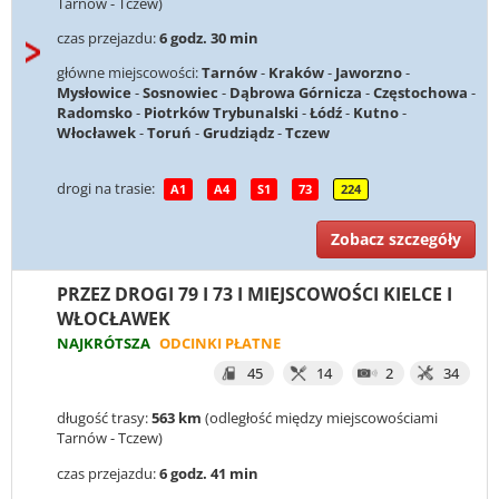
Tarnów - Tczew)
czas przejazdu:
6 godz. 30 min
główne miejscowości:
Tarnów
-
Kraków
-
Jaworzno
-
Mysłowice
-
Sosnowiec
-
Dąbrowa Górnicza
-
Częstochowa
-
Radomsko
-
Piotrków Trybunalski
-
Łódź
-
Kutno
-
Włocławek
-
Toruń
-
Grudziądz
-
Tczew
drogi na trasie:
A1
A4
S1
73
224
Zobacz szczegóły
PRZEZ DROGI 79 I 73 I MIEJSCOWOŚCI KIELCE I
WŁOCŁAWEK
NAJKRÓTSZA
ODCINKI PŁATNE
45
14
2
34
długość trasy:
563 km
(odległość między miejscowościami
Tarnów - Tczew)
czas przejazdu:
6 godz. 41 min