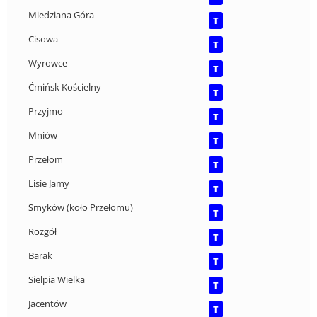
Miedziana Góra
T
Cisowa
T
Wyrowce
T
Ćmińsk Kościelny
T
Przyjmo
T
Mniów
T
Przełom
T
Lisie Jamy
T
Smyków (koło Przełomu)
T
Rozgół
T
Barak
T
Sielpia Wielka
T
Jacentów
T