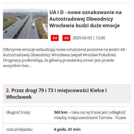
UA i D - nowe oznakowanie na
Autostradowej Obwodnicy
Wrocławia budzi duże emocje
2025-02-05 | 12:00
A4
A8
Olbrzymie emocje wzbudzają nowe oznaczenia poziome na jezdni A8 -
Autostradowej Obwodnicy Wrocławia (węzeł Wrocław Południe).
Drogowcy podkreślają, że główną przesłanką zmian jest przede
wszystkim bez...
2.
Przez drogi 79 i 73 i miejscowości Kielce i
Włocławek
długość trasy:
563 km
– taka na tej trasie jest odległość
między miejscowościami Tarnów - Tczew
czas przejazdu:
6 godz. 41 min