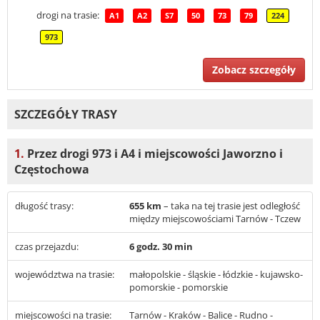
drogi na trasie:
A1
A2
S7
50
73
79
224
973
Zobacz szczegóły
SZCZEGÓŁY TRASY
1.
Przez drogi 973 i A4 i miejscowości Jaworzno i
Częstochowa
długość trasy:
655 km
– taka na tej trasie jest odległość
między miejscowościami Tarnów - Tczew
czas przejazdu:
6 godz. 30 min
województwa na trasie:
małopolskie - śląskie - łódzkie - kujawsko-
pomorskie - pomorskie
miejscowości na trasie:
Tarnów - Kraków - Balice - Rudno -