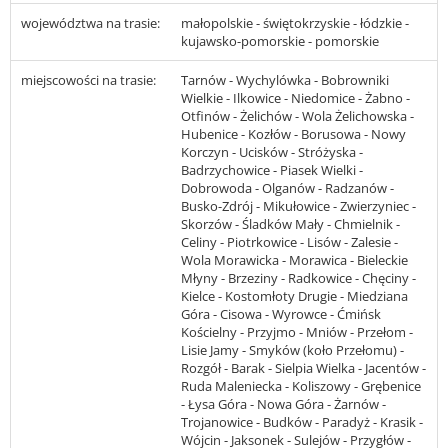
województwa na trasie:
małopolskie - świętokrzyskie - łódzkie -
kujawsko-pomorskie - pomorskie
miejscowości na trasie:
Tarnów - Wychylówka - Bobrowniki
Wielkie - Ilkowice - Niedomice - Żabno -
Otfinów - Żelichów - Wola Żelichowska -
Hubenice - Kozłów - Borusowa - Nowy
Korczyn - Ucisków - Stróżyska -
Badrzychowice - Piasek Wielki -
Dobrowoda - Olganów - Radzanów -
Busko-Zdrój - Mikułowice - Zwierzyniec -
Skorzów - Śladków Mały - Chmielnik -
Celiny - Piotrkowice - Lisów - Zalesie -
Wola Morawicka - Morawica - Bieleckie
Młyny - Brzeziny - Radkowice - Chęciny -
Kielce - Kostomłoty Drugie - Miedziana
Góra - Cisowa - Wyrowce - Ćmińsk
Kościelny - Przyjmo - Mniów - Przełom -
Lisie Jamy - Smyków (koło Przełomu) -
Rozgół - Barak - Sielpia Wielka - Jacentów -
Ruda Maleniecka - Koliszowy - Grębenice
- Łysa Góra - Nowa Góra - Żarnów -
Trojanowice - Budków - Paradyż - Krasik -
Wójcin - Jaksonek - Sulejów - Przygłów -