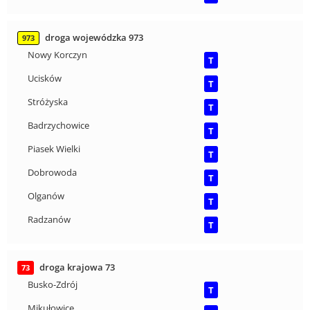
droga wojewódzka 973
973
Nowy Korczyn
T
Ucisków
T
Stróżyska
T
Badrzychowice
T
Piasek Wielki
T
Dobrowoda
T
Olganów
T
Radzanów
T
droga krajowa 73
73
Busko-Zdrój
T
Mikułowice