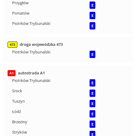
Przygłów
E
Poniatów
E
Piotrków Trybunalski
E
droga wojewódzka 473
473
Piotrków Trybunalski
E
autostrada A1
A1
Piotrków Trybunalski
E
Srock
E
Tuszyn
E
Łódź
E
Brzeziny
E
Stryków
E