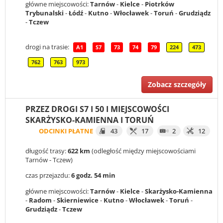
główne miejscowości:
Tarnów
-
Kielce
-
Piotrków
Trybunalski
-
Łódź
-
Kutno
-
Włocławek
-
Toruń
-
Grudziądz
-
Tczew
drogi na trasie:
A1
S7
73
74
79
224
473
762
763
973
Zobacz szczegóły
PRZEZ DROGI S7 I 50 I MIEJSCOWOŚCI
SKARŻYSKO-KAMIENNA I TORUŃ
ODCINKI PŁATNE
43
17
2
12
długość trasy:
622 km
(odległość między miejscowościami
Tarnów - Tczew)
czas przejazdu:
6 godz. 54 min
główne miejscowości:
Tarnów
-
Kielce
-
Skarżysko-Kamienna
-
Radom
-
Skierniewice
-
Kutno
-
Włocławek
-
Toruń
-
Grudziądz
-
Tczew