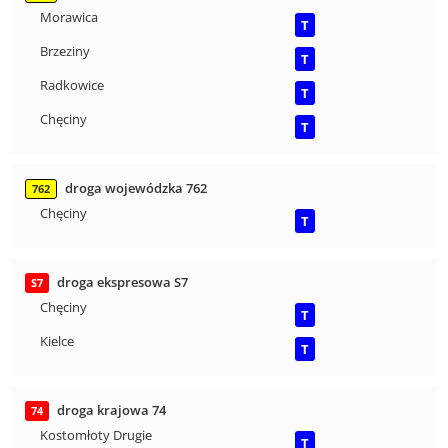
Morawica
T
Brzeziny
T
Radkowice
T
Chęciny
T
droga wojewódzka 762
762
Chęciny
T
droga ekspresowa S7
S7
Chęciny
T
Kielce
T
droga krajowa 74
74
Kostomłoty Drugie
T