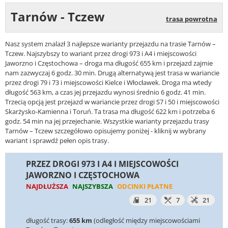
Tarnów - Tczew
trasa powrotna
Nasz system znalazł 3 najlepsze warianty przejazdu na trasie Tarnów –
Tczew. Najszybszy to wariant przez drogi 973 i A4 i miejscowości
Jaworzno i Częstochowa – droga ma długość 655 km i przejazd zajmie
nam zazwyczaj 6 godz. 30 min. Drugą alternatywą jest trasa w wariancie
przez drogi 79 i 73 i miejscowości Kielce i Włocławek. Droga ma wtedy
długość 563 km, a czas jej przejazdu wynosi średnio 6 godz. 41 min.
Trzecią opcją jest przejazd w wariancie przez drogi S7 i 50 i miejscowości
Skarżysko-Kamienna i Toruń. Ta trasa ma długość 622 km i potrzeba 6
godz. 54 min na jej przejechanie. Wszystkie warianty przejazdu trasy
Tarnów – Tczew szczegółowo opisujemy poniżej - kliknij w wybrany
wariant i sprawdź pełen opis trasy.
PRZEZ DROGI 973 I A4 I MIEJSCOWOŚCI
JAWORZNO I CZĘSTOCHOWA
NAJDŁUŻSZA
NAJSZYBSZA
ODCINKI PŁATNE
21
7
21
długość trasy:
655 km
(odległość między miejscowościami