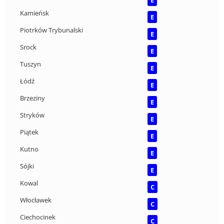
E
Kamieńsk
E
Piotrków Trybunalski
E
Srock
E
Tuszyn
E
Łódź
E
Brzeziny
E
Stryków
E
Piątek
E
Kutno
E
Sójki
E
Kowal
C
Włocławek
C
Ciechocinek
C