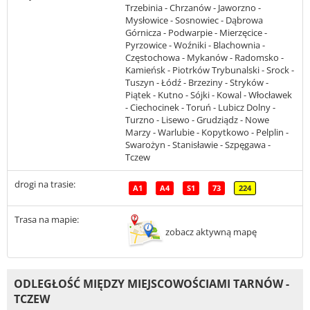
Trzebinia - Chrzanów - Jaworzno -
Mysłowice - Sosnowiec - Dąbrowa
Górnicza - Podwarpie - Mierzęcice -
Pyrzowice - Woźniki - Blachownia -
Częstochowa - Mykanów - Radomsko -
Kamieńsk - Piotrków Trybunalski - Srock -
Tuszyn - Łódź - Brzeziny - Stryków -
Piątek - Kutno - Sójki - Kowal - Włocławek
- Ciechocinek - Toruń - Lubicz Dolny -
Turzno - Lisewo - Grudziądz - Nowe
Marzy - Warlubie - Kopytkowo - Pelplin -
Swarożyn - Stanisławie - Szpęgawa -
Tczew
drogi na trasie:
A1
A4
S1
73
224
Trasa na mapie:
zobacz aktywną mapę
ODLEGŁOŚĆ MIĘDZY MIEJSCOWOŚCIAMI TARNÓW -
TCZEW