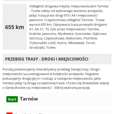
Odległość drogowa między miejscowościami Tarnów
- Tczew zależy od wybranego wariantu przejazdu.
Jadąc trasą przez drogi 973 i A4 i miejscowości
Jaworzno i Częstochowa odległość Tarnów - Tczew
wynosi 655 km. Opisywana trasa prowadzi drogami:
655 km
A1, A4, S1, 73, 224, przez miejscowości: Tarnów,
Kraków, Jaworzno, Mysłowice, Sosnowiec, Dąbrowa
Górnicza, Częstochowa, Radomsko, Piotrków
Trybunalski, Łódź, Kutno, Włocławek, Toruń,
Grudziądz, Tczew.
PRZEBIEG TRASY - DROGI I MIEJSCOWOŚCI
Poniżej prezentujemy interaktywny przebieg Twojej trasy. Drogi i
miejscowości są uszeregowane w kolejności przejazdu. Najpierw
pokazujemy drogę (jej nr i rodzaj), a następnie miejscowości, jakie
miniesz jadąc tą drogą na wybranej trasie. Chcesz się dowiedzieć więcej
o danej drodze czy miejscowości – kliknij wybraną pozycję.
Tarnów
Start