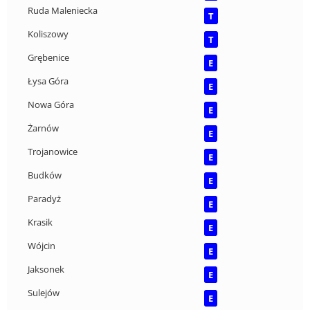
Ruda Maleniecka
T
Koliszowy
T
Grębenice
E
Łysa Góra
E
Nowa Góra
E
Żarnów
E
Trojanowice
E
Budków
E
Paradyż
E
Krasik
E
Wójcin
E
Jaksonek
E
Sulejów
E