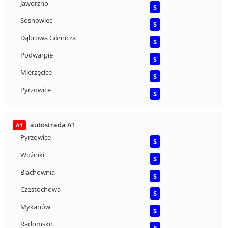
Jaworzno
S
Sosnowiec
S
Dąbrowa Górnicza
S
Podwarpie
S
Mierzęcice
S
Pyrzowice
S
autostrada A1
A1
Pyrzowice
S
Woźniki
S
Blachownia
S
Częstochowa
S
Mykanów
S
Radomsko