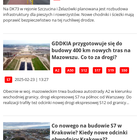
Na DK73 w rejonie Szczucina i Żelazówki planowana jest rozbudowa
infrastruktury dla pieszych i rowerzystów. Nowe chodniki i ścieżki mają
poprawić bezpieczeństwo na tej ruchliwej drodze.
GDDKIA przygotowuje się do
budowy 400 km nowych tras na
Mazowszu. Co to za drogi?
A2
A50
S12
S17
S19
S50
2025-02-23 | 13:27
S7
Obecnie w woj. mazowieckim trwa budowa autostrady A2 w kierunku
wschodniej granicy, drogi ekspresowej S7 na północ od Warszawy. Do
realizacji trafiły też odcinki nowej drogi ekspresowej S12 od granicy...
Co nowego na budowie S7 w
Krakowie? Kiedy nowe odcinki
obwodnicy Krakowa??