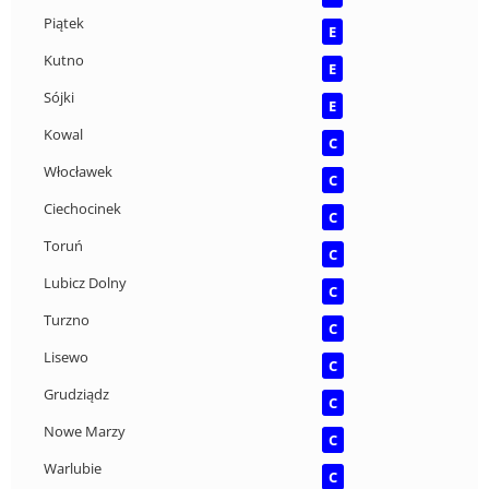
Piątek
E
Kutno
E
Sójki
E
Kowal
C
Włocławek
C
Ciechocinek
C
Toruń
C
Lubicz Dolny
C
Turzno
C
Lisewo
C
Grudziądz
C
Nowe Marzy
C
Warlubie
C