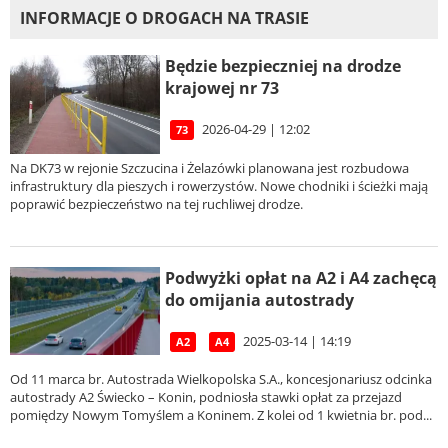
INFORMACJE O DROGACH NA TRASIE
Będzie bezpieczniej na drodze
krajowej nr 73
2026-04-29 | 12:02
73
Na DK73 w rejonie Szczucina i Żelazówki planowana jest rozbudowa
infrastruktury dla pieszych i rowerzystów. Nowe chodniki i ścieżki mają
poprawić bezpieczeństwo na tej ruchliwej drodze.
Podwyżki opłat na A2 i A4 zachęcą
do omijania autostrady
2025-03-14 | 14:19
A2
A4
Od 11 marca br. Autostrada Wielkopolska S.A., koncesjonariusz odcinka
autostrady A2 Świecko – Konin, podniosła stawki opłat za przejazd
pomiędzy Nowym Tomyślem a Koninem. Z kolei od 1 kwietnia br. pod...