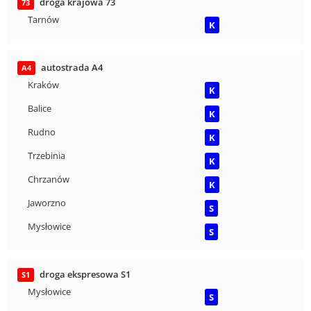
droga krajowa 73
73
Tarnów
K
autostrada A4
A4
Kraków
K
Balice
K
Rudno
K
Trzebinia
K
Chrzanów
K
Jaworzno
S
Mysłowice
S
droga ekspresowa S1
S1
Mysłowice
S