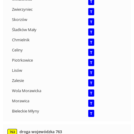
T
Zwierzyniec
T
Skorzów
T
Śladków Mały
T
Chmielnik
T
Celiny
T
Piotrkowice
T
Lisów
T
Zalesie
T
Wola Morawicka
T
Morawica
T
Bieleckie Młyny
T
droga wojewódzka 763
763