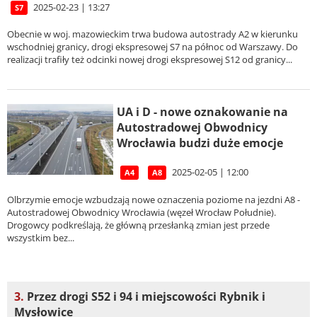
2025-02-23 | 13:27
S7
Obecnie w woj. mazowieckim trwa budowa autostrady A2 w kierunku
wschodniej granicy, drogi ekspresowej S7 na północ od Warszawy. Do
realizacji trafiły też odcinki nowej drogi ekspresowej S12 od granicy...
UA i D - nowe oznakowanie na
Autostradowej Obwodnicy
Wrocławia budzi duże emocje
2025-02-05 | 12:00
A4
A8
Olbrzymie emocje wzbudzają nowe oznaczenia poziome na jezdni A8 -
Autostradowej Obwodnicy Wrocławia (węzeł Wrocław Południe).
Drogowcy podkreślają, że główną przesłanką zmian jest przede
wszystkim bez...
3.
Przez drogi S52 i 94 i miejscowości Rybnik i
Mysłowice