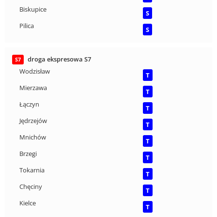
Biskupice
S
Pilica
S
droga ekspresowa S7
S7
Wodzisław
T
Mierzawa
T
Łączyn
T
Jędrzejów
T
Mnichów
T
Brzegi
T
Tokarnia
T
Chęciny
T
Kielce
T