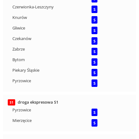
Czerwionka-Leszczyny
S
Knurów
S
Gliwice
S
Czekanów
S
Zabrze
S
Bytom
S
Piekary Śląskie
S
Pyrzowice
S
droga ekspresowa S1
S1
Pyrzowice
S
Mierzęcice
S