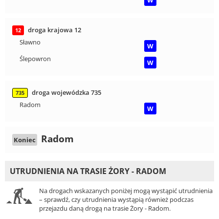
W
droga krajowa 12
12
Sławno
W
Ślepowron
W
droga wojewódzka 735
735
Radom
W
Radom
Koniec
UTRUDNIENIA NA TRASIE ŻORY - RADOM
Na drogach wskazanych poniżej mogą wystąpić utrudnienia
– sprawdź, czy utrudnienia wystąpią również podczas
przejazdu daną drogą na trasie Żory - Radom.