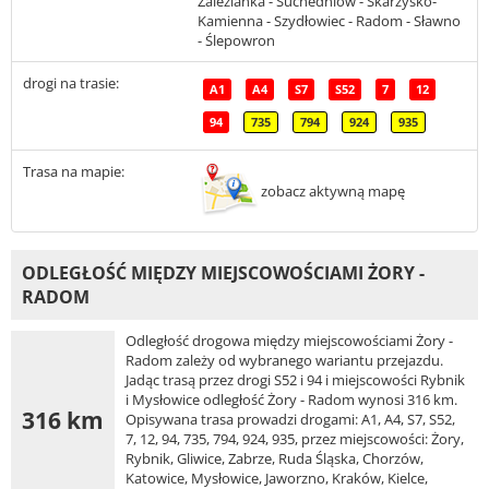
Zalezianka - Suchedniów - Skarżysko-
Kamienna - Szydłowiec - Radom - Sławno
- Ślepowron
drogi na trasie:
A1
A4
S7
S52
7
12
94
735
794
924
935
Trasa na mapie:
zobacz aktywną mapę
ODLEGŁOŚĆ MIĘDZY MIEJSCOWOŚCIAMI ŻORY -
RADOM
Odległość drogowa między miejscowościami Żory -
Radom zależy od wybranego wariantu przejazdu.
Jadąc trasą przez drogi S52 i 94 i miejscowości Rybnik
i Mysłowice odległość Żory - Radom wynosi 316 km.
316 km
Opisywana trasa prowadzi drogami: A1, A4, S7, S52,
7, 12, 94, 735, 794, 924, 935, przez miejscowości: Żory,
Rybnik, Gliwice, Zabrze, Ruda Śląska, Chorzów,
Katowice, Mysłowice, Jaworzno, Kraków, Kielce,