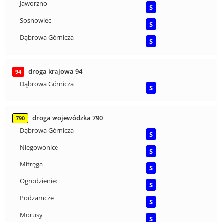
Jaworzno
S
Sosnowiec
S
Dąbrowa Górnicza
S
droga krajowa 94
94
Dąbrowa Górnicza
S
droga wojewódzka 790
790
Dąbrowa Górnicza
S
Niegowonice
S
Mitręga
S
Ogrodzieniec
S
Podzamcze
S
Morusy
S