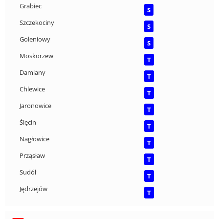
Grabiec
S
Szczekociny
S
Goleniowy
S
Moskorzew
T
Damiany
T
Chlewice
T
Jaronowice
T
Ślęcin
T
Nagłowice
T
Prząsław
T
Sudół
T
Jędrzejów
T