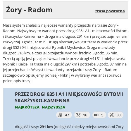
Żory - Radom
trasa powrotna
Nasz system znalazł 3 najlepsze warianty przejazdu na trasie Żory –
Radom. Najszybszy to wariant przez drogi 935 i A1 i miejscowości Bytom
i Skarżysko-Kamienna – droga ma długość 291 km i przejazd zajmie nam
zazwyczaj 3 godz. 32 min. Drugą alternatywą jest trasa w wariancie przez
drogi S52 i 94 i miejscowości Rybnik i Mysłowice. Droga ma wtedy
długość 316 km, a czas jej przejazdu wynosi średnio 3 godz. 36 min.
Trzecią opcją jest przejazd w wariancie przez drogi A4 i S1 i miejscowości
Rybnik i Kielce. Ta trasa ma długość 297 km i potrzeba 3 godz. 37 min na
jej przejechanie. Wszystkie warianty przejazdu trasy Żory – Radom
szczegółowo opisujemy poniżej - kliknij w wybrany wariant i sprawdź
pełen opis trasy.
PRZEZ DROGI 935 I A1 I MIEJSCOWOŚCI BYTOM I
SKARŻYSKO-KAMIENNA
NAJKRÓTSZA
NAJSZYBSZA
47
16
5
30
długość trasy:
291 km
(odległość między miejscowościami Żory