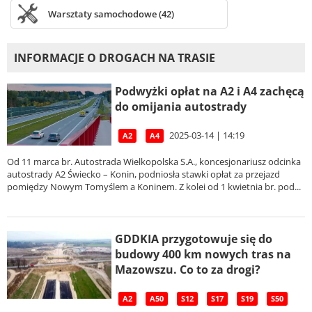
Warsztaty samochodowe (42)
INFORMACJE O DROGACH NA TRASIE
Podwyżki opłat na A2 i A4 zachęcą
do omijania autostrady
2025-03-14 | 14:19
A2
A4
Od 11 marca br. Autostrada Wielkopolska S.A., koncesjonariusz odcinka
autostrady A2 Świecko – Konin, podniosła stawki opłat za przejazd
pomiędzy Nowym Tomyślem a Koninem. Z kolei od 1 kwietnia br. pod...
GDDKIA przygotowuje się do
budowy 400 km nowych tras na
Mazowszu. Co to za drogi?
A2
A50
S12
S17
S19
S50