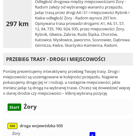
Odległość drogowa między miejscowościami Żory -
Radom zależy od wybranego wariantu przejazdu.
Jadąc trasą przez drogi A4 i S1 i miejscowości Rybnik i
Kielce odległość Żory - Radom wynosi 297 km.
297 km
Opisywana trasa prowadzi drogami: A1, A4, S1, S7,
12, 94, 735, 790, 924, 935, przez miejscowości: Żory,
Rybnik, Gliwice, Zabrze, Ruda Śląska, Chorzów,
Katowice, Mysłowice, Jaworzno, Sosnowiec, Dąbrowa
Górnicza, Kielce, Skarżysko-Kamienna, Radom.
PRZEBIEG TRASY - DROGI I MIEJSCOWOŚCI
Poniżej prezentujemy interaktywny przebieg Twojej trasy. Drogi i
miejscowości są uszeregowane w kolejności przejazdu. Najpierw
pokazujemy drogę (jej nr i rodzaj), a następnie miejscowości, jakie
miniesz jadąc tą drogą na wybranej trasie. Chcesz się dowiedzieć więcej
o danej drodze czy miejscowości – kliknij wybraną pozycję.
Żory
Start
droga wojewódzka 935
935
Żory
S