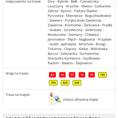
miejscowości na trasie:
Żory - Rybnik - Bełk - Czerwionka-
Leszczyny - Knurów - Gliwice - Czekanów -
Zabrze - Bytom - Piekary Śląskie -
Pyrzowice - Mierzęcice - Boguchwałowice
- Siewierz - Poręba (koło Zawiercia) -
Zawiercie - Kromołów - Żerkowice - Pradła
- Grabiec - Szczekociny - Goleniowy -
Moskorzew - Damiany - Chlewice -
Jaronowice - Ślęcin - Nagłowice - Prząsław
- Sudół - Jędrzejów - Mnichów - Brzegi -
Tokarnia - Chęciny - Kielce - Wiśniówka -
Barcza - Zalezianka - Suchedniów -
Skarżysko-Kamienna - Szydłowiec -
Radom - Sławno - Ślepowron
drogi na trasie:
A1
S1
S7
12
78
735
794
924
935
Trasa na mapie:
zobacz aktywną mapę