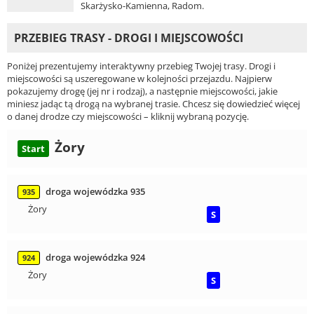
Skarżysko-Kamienna, Radom.
PRZEBIEG TRASY - DROGI I MIEJSCOWOŚCI
Poniżej prezentujemy interaktywny przebieg Twojej trasy. Drogi i
miejscowości są uszeregowane w kolejności przejazdu. Najpierw
pokazujemy drogę (jej nr i rodzaj), a następnie miejscowości, jakie
miniesz jadąc tą drogą na wybranej trasie. Chcesz się dowiedzieć więcej
o danej drodze czy miejscowości – kliknij wybraną pozycję.
Żory
Start
droga wojewódzka 935
935
Żory
S
droga wojewódzka 924
924
Żory
S