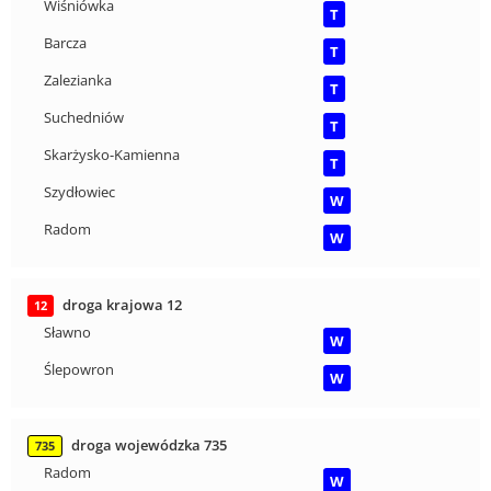
Wiśniówka
T
Barcza
T
Zalezianka
T
Suchedniów
T
Skarżysko-Kamienna
T
Szydłowiec
W
Radom
W
droga krajowa 12
12
Sławno
W
Ślepowron
W
droga wojewódzka 735
735
Radom
W