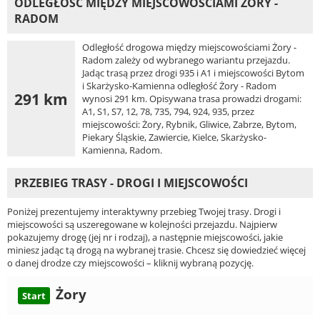
ODLEGŁOŚĆ MIĘDZY MIEJSCOWOŚCIAMI ŻORY -
RADOM
Odległość drogowa między miejscowościami Żory -
Radom zależy od wybranego wariantu przejazdu.
Jadąc trasą przez drogi 935 i A1 i miejscowości Bytom
i Skarżysko-Kamienna odległość Żory - Radom
291 km
wynosi 291 km. Opisywana trasa prowadzi drogami:
A1, S1, S7, 12, 78, 735, 794, 924, 935, przez
miejscowości: Żory, Rybnik, Gliwice, Zabrze, Bytom,
Piekary Śląskie, Zawiercie, Kielce, Skarżysko-
Kamienna, Radom.
PRZEBIEG TRASY - DROGI I MIEJSCOWOŚCI
Poniżej prezentujemy interaktywny przebieg Twojej trasy. Drogi i
miejscowości są uszeregowane w kolejności przejazdu. Najpierw
pokazujemy drogę (jej nr i rodzaj), a następnie miejscowości, jakie
miniesz jadąc tą drogą na wybranej trasie. Chcesz się dowiedzieć więcej
o danej drodze czy miejscowości – kliknij wybraną pozycję.
Żory
Start