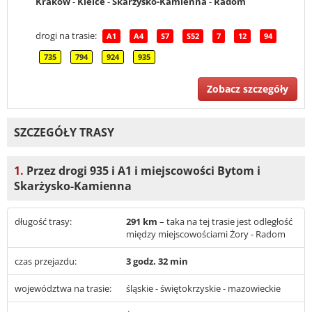
Kraków
-
Kielce
-
Skarżysko-Kamienna
-
Radom
drogi na trasie:
A1
A4
S7
S52
7
12
94
735
794
924
935
Zobacz szczegóły
SZCZEGÓŁY TRASY
1.
Przez drogi 935 i A1 i miejscowości Bytom i
Skarżysko-Kamienna
długość trasy:
291 km
– taka na tej trasie jest odległość
między miejscowościami Żory - Radom
czas przejazdu:
3 godz. 32 min
województwa na trasie:
śląskie - świętokrzyskie - mazowieckie