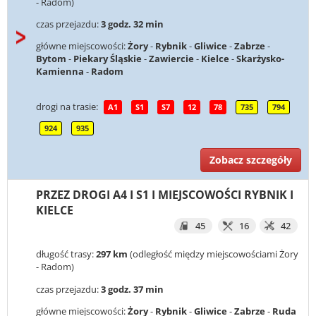
- Radom)
czas przejazdu:
3 godz. 32 min
główne miejscowości:
Żory
-
Rybnik
-
Gliwice
-
Zabrze
-
Bytom
-
Piekary Śląskie
-
Zawiercie
-
Kielce
-
Skarżysko-
Kamienna
-
Radom
drogi na trasie:
A1
S1
S7
12
78
735
794
924
935
Zobacz szczegóły
PRZEZ DROGI A4 I S1 I MIEJSCOWOŚCI RYBNIK I
KIELCE
45
16
42
długość trasy:
297 km
(odległość między miejscowościami Żory
- Radom)
czas przejazdu:
3 godz. 37 min
główne miejscowości:
Żory
-
Rybnik
-
Gliwice
-
Zabrze
-
Ruda