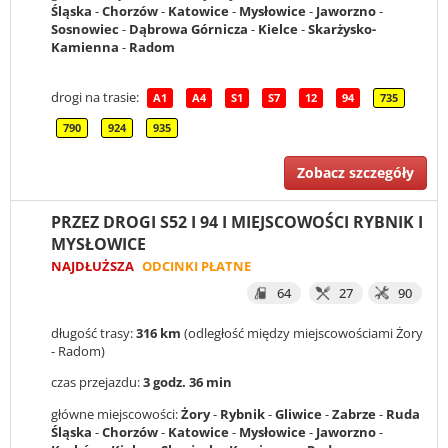
Śląska
-
Chorzów
-
Katowice
-
Mysłowice
-
Jaworzno
-
Sosnowiec
-
Dąbrowa Górnicza
-
Kielce
-
Skarżysko-
Kamienna
-
Radom
drogi na trasie:
A1
A4
S1
S7
12
94
735
790
924
935
Zobacz szczegóły
PRZEZ DROGI S52 I 94 I MIEJSCOWOŚCI RYBNIK I
MYSŁOWICE
NAJDŁUŻSZA
ODCINKI PŁATNE
64
27
90
długość trasy:
316 km
(odległość między miejscowościami Żory
- Radom)
czas przejazdu:
3 godz. 36 min
główne miejscowości:
Żory
-
Rybnik
-
Gliwice
-
Zabrze
-
Ruda
Śląska
-
Chorzów
-
Katowice
-
Mysłowice
-
Jaworzno
-