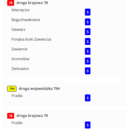
droga krajowa 78
78
Mierzęcice
S
Boguchwałowice
S
Siewierz
S
Poręba (koło Zawiercia)
S
Zawiercie
S
Kromołów
S
Żerkowice
S
droga wojewódzka 794
794
Pradła
S
droga krajowa 78
78
Pradła
S