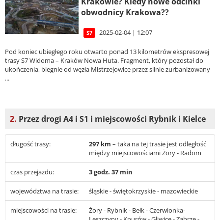
Krakowie? Kiedy nowe odcinki
obwodnicy Krakowa??
2025-02-04 | 12:07
S7
Pod koniec ubiegłego roku otwarto ponad 13 kilometrów ekspresowej
trasy S7 Widoma – Kraków Nowa Huta. Fragment, który pozostał do
ukończenia, biegnie od węzła Mistrzejowice przez silnie zurbanizowany
...
2.
Przez drogi A4 i S1 i miejscowości Rybnik i Kielce
długość trasy:
297 km
– taka na tej trasie jest odległość
między miejscowościami Żory - Radom
czas przejazdu:
3 godz. 37 min
województwa na trasie:
śląskie - świętokrzyskie - mazowieckie
miejscowości na trasie:
Żory - Rybnik - Bełk - Czerwionka-
Leszczyny - Knurów - Gliwice - Zabrze -