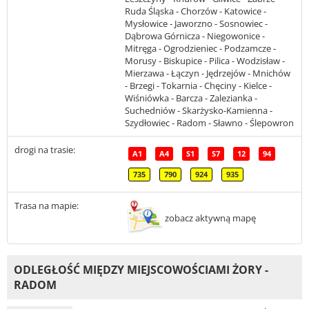
Ruda Śląska - Chorzów - Katowice -
Mysłowice - Jaworzno - Sosnowiec -
Dąbrowa Górnicza - Niegowonice -
Mitręga - Ogrodzieniec - Podzamcze -
Morusy - Biskupice - Pilica - Wodzisław -
Mierzawa - Łączyn - Jędrzejów - Mnichów
- Brzegi - Tokarnia - Chęciny - Kielce -
Wiśniówka - Barcza - Zalezianka -
Suchedniów - Skarżysko-Kamienna -
Szydłowiec - Radom - Sławno - Ślepowron
drogi na trasie:
A1
A4
S1
S7
12
94
735
790
924
935
Trasa na mapie:
zobacz aktywną mapę
ODLEGŁOŚĆ MIĘDZY MIEJSCOWOŚCIAMI ŻORY -
RADOM