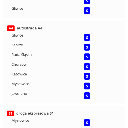
S
Gliwice
S
autostrada A4
A4
Gliwice
S
Zabrze
S
Ruda Śląska
S
Chorzów
S
Katowice
S
Mysłowice
S
Jaworzno
S
droga ekspresowa S1
S1
Mysłowice
S