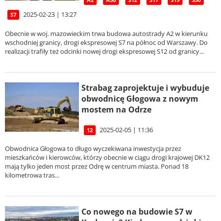
A2
A50
S12
S17
S19
S50
2025-02-23 | 13:27
S7
Obecnie w woj. mazowieckim trwa budowa autostrady A2 w kierunku
wschodniej granicy, drogi ekspresowej S7 na północ od Warszawy. Do
realizacji trafiły też odcinki nowej drogi ekspresowej S12 od granicy...
Strabag zaprojektuje i wybuduje
obwodnicę Głogowa z nowym
mostem na Odrze
2025-02-05 | 11:36
12
Obwodnica Głogowa to długo wyczekiwana inwestycja przez
mieszkańców i kierowców, którzy obecnie w ciągu drogi krajowej DK12
mają tylko jeden most przez Odrę w centrum miasta. Ponad 18
kilometrowa tras...
Co nowego na budowie S7 w