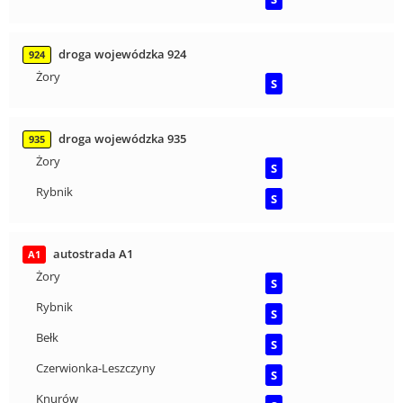
droga wojewódzka 924
924
Żory
S
droga wojewódzka 935
935
Żory
S
Rybnik
S
autostrada A1
A1
Żory
S
Rybnik
S
Bełk
S
Czerwionka-Leszczyny
S
Knurów