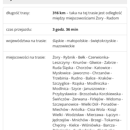
długość trasy:
316 km
– taka na tej trasie jest odległość
między miejscowościami Żory - Radom
czas przejazdu:
3 godz. 36 min
województwa na trasie:
śląskie - małopolskie - świętokrzyskie -
mazowieckie
miejscowości na trasie:
Żory - Rybnik - Bełk - Czerwionka-
Leszczyny - Knurów - Gliwice - Zabrze -
Ruda Śląska - Chorzów - Katowice -
Mysłowice - Jaworzno - Chrzanów -
Trzebinia - Rudno - Balice - Kraków -
Szczyglice - Rząska - Modlniczka -
Modlnica - Szyce - Januszowice -
Przybysławice - Brzozówka Korzkiewska -
Świńczów - Zerwana - Firlejów - Widoma -
Szczepanowice - Wielki Dół - Poradów -
Miechów - Antolka - Cisia Wola - Książ
Wielki - Wodzisław - Mierzawa - Łączyn -
Jędrzejów - Mnichów - Brzegi - Tokarnia -
Chęciny - Kielce - Wiśniówka - Barcza -