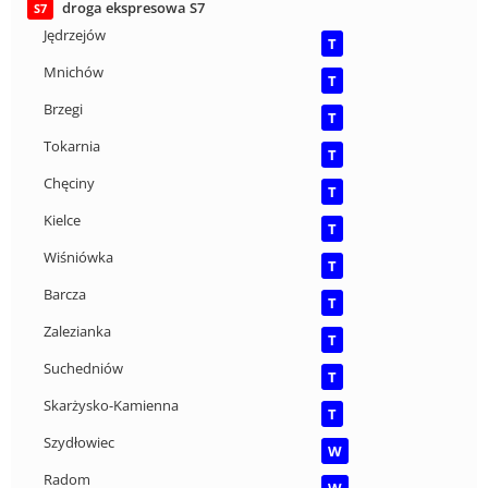
droga ekspresowa S7
S7
Jędrzejów
T
Mnichów
T
Brzegi
T
Tokarnia
T
Chęciny
T
Kielce
T
Wiśniówka
T
Barcza
T
Zalezianka
T
Suchedniów
T
Skarżysko-Kamienna
T
Szydłowiec
W
Radom