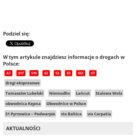
Podziel się:
W tym artykule znajdziesz informacje o drogach w
Polsce:
A1
S17
S19
S2
S3
S5
S61
S7
drogi ekspresowe
Tomaszów Lubelski
Niemodlin
Łańcut
Stalowa Wola
obwodnica Kępna
Obwodnice w Polsce
S1 Pyrzowice – Podwarpie
via Baltica
via Carpatia
AKTUALNOŚCI