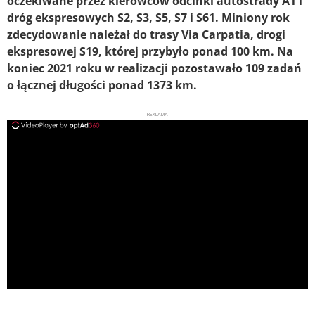
oczekiwane przez kierowców odcinki autostrady A1 i
dróg ekspresowych S2, S3, S5, S7 i S61. Miniony rok
zdecydowanie należał do trasy Via Carpatia, drogi
ekspresowej S19, której przybyło ponad 100 km. Na
koniec 2021 roku w realizacji pozostawało 109 zadań
o łącznej długości ponad 1373 km.
REKLAMA
ad