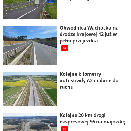
Obwodnica Wąchocka na
drodze krajowej 42 już w
pełni przejezdna
42
Kolejne kilometry
autostrady A2 oddane do
ruchu
Kolejne 20 km drogi
ekspresowej S6 na majówkę
S6