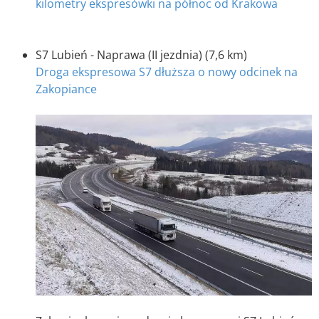
kilometry ekspresówki na północ od Krakowa
S7 Lubień - Naprawa (II jezdnia) (7,6 km)
Droga ekspresowa S7 dłuższa o nowy odcinek na
Zakopiance