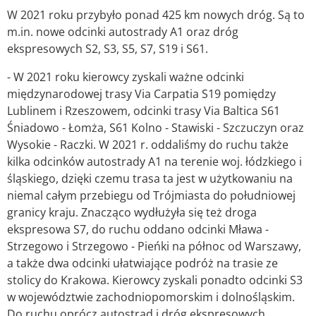
W 2021 roku przybyło ponad 425 km nowych dróg. Są to
m.in. nowe odcinki autostrady A1 oraz dróg
ekspresowych S2, S3, S5, S7, S19 i S61.
- W 2021 roku kierowcy zyskali ważne odcinki
międzynarodowej trasy Via Carpatia S19 pomiędzy
Lublinem i Rzeszowem, odcinki trasy Via Baltica S61
Śniadowo - Łomża, S61 Kolno - Stawiski - Szczuczyn oraz
Wysokie - Raczki. W 2021 r. oddaliśmy do ruchu także
kilka odcinków autostrady A1 na terenie woj. łódzkiego i
śląskiego, dzięki czemu trasa ta jest w użytkowaniu na
niemal całym przebiegu od Trójmiasta do południowej
granicy kraju. Znacząco wydłużyła się też droga
ekspresowa S7, do ruchu oddano odcinki Mława -
Strzegowo i Strzegowo - Pieńki na północ od Warszawy,
a także dwa odcinki ułatwiające podróż na trasie ze
stolicy do Krakowa. Kierowcy zyskali ponadto odcinki S3
w województwie zachodniopomorskim i dolnośląskim.
Do ruchu oprócz autostrad i dróg ekspresowych