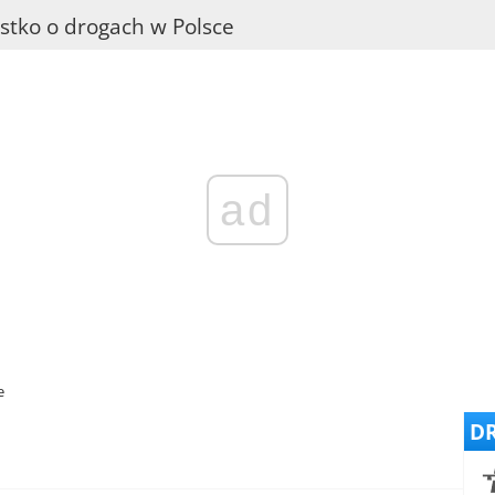
stko o drogach w Polsce
ad
e
DR