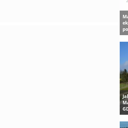
Ma
ek
po
Ja
Ma
G