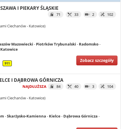
RSZAWA I PIEKARY ŚLĄSKIE
71
33
2
102
iami Ciechanów - Katowice)
szów Mazowiecki
-
Piotrków Trybunalski
-
Radomsko
-
-
Katowice
Zobacz szczegóły
911
KIELCE I DĄBROWA GÓRNICZA
NAJDŁUŻSZA
84
40
3
104
iami Ciechanów - Katowice)
om
-
Skarżysko-Kamienna
-
Kielce
-
Dąbrowa Górnicza
-