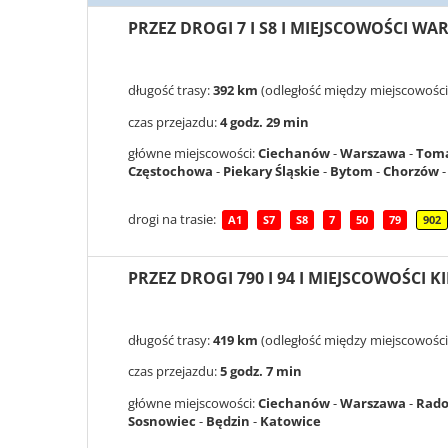
PRZEZ DROGI 7 I S8 I MIEJSCOWOŚCI WA
długość trasy:
392 km
(odległość między miejscowośc
czas przejazdu:
4 godz. 29 min
główne miejscowości:
Ciechanów
-
Warszawa
-
Toma
Częstochowa
-
Piekary Śląskie
-
Bytom
-
Chorzów
drogi na trasie:
A1
S7
S8
7
50
79
902
PRZEZ DROGI 790 I 94 I MIEJSCOWOŚCI 
długość trasy:
419 km
(odległość między miejscowośc
czas przejazdu:
5 godz. 7 min
główne miejscowości:
Ciechanów
-
Warszawa
-
Rad
Sosnowiec
-
Będzin
-
Katowice