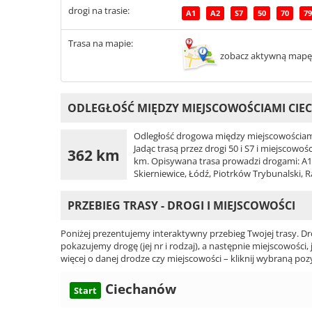
drogi na trasie:
A1
A2
S7
50
70
79
Trasa na mapie:
zobacz aktywną mapę
ODLEGŁOŚĆ MIĘDZY MIEJSCOWOŚCIAMI CIE
Odległość drogowa między miejscowościami
Jadąc trasą przez drogi 50 i S7 i miejscowo
362 km
km. Opisywana trasa prowadzi drogami: A1, A
Skierniewice, Łódź, Piotrków Trybunalski,
PRZEBIEG TRASY - DROGI I MIEJSCOWOŚCI
Poniżej prezentujemy interaktywny przebieg Twojej trasy. Dr
pokazujemy drogę (jej nr i rodzaj), a następnie miejscowości, 
więcej o danej drodze czy miejscowości – kliknij wybraną pozy
Ciechanów
Start