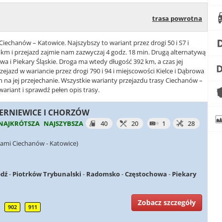
trasa powrotna
Ciechanów – Katowice. Najszybszy to wariant przez drogi 50 i S7 i
km i przejazd zajmie nam zazwyczaj 4 godz. 18 min. Drugą alternatywą
awa i Piekary Śląskie. Droga ma wtedy długość 392 km, a czas jej
zejazd w wariancie przez drogi 790 i 94 i miejscowości Kielce i Dąbrowa
n na jej przejechanie. Wszystkie warianty przejazdu trasy Ciechanów –
ariant i sprawdź pełen opis trasy.
KIERNIEWICE I CHORZÓW
NAJKRÓTSZA
NAJSZYBSZA
40
20
1
28
iami Ciechanów - Katowice)
ódź
-
Piotrków Trybunalski
-
Radomsko
-
Częstochowa
-
Piekary
Zobacz szczegóły
902
911