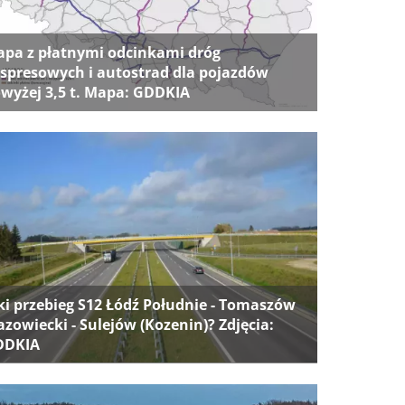
pa z płatnymi odcinkami dróg
spresowych i autostrad dla pojazdów
wyżej 3,5 t. Mapa: GDDKIA
ki przebieg S12 Łódź Południe - Tomaszów
zowiecki - Sulejów (Kozenin)? Zdjęcia:
DDKIA