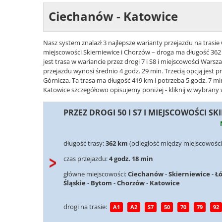
Ciechanów - Katowice
Nasz system znalazł 3 najlepsze warianty przejazdu na trasie 
miejscowości Skierniewice i Chorzów – droga ma długość 362 
jest trasa w wariancie przez drogi 7 i S8 i miejscowości Warsz
przejazdu wynosi średnio 4 godz. 29 min. Trzecią opcją jest pr
Górnicza. Ta trasa ma długość 419 km i potrzeba 5 godz. 7 mi
Katowice szczegółowo opisujemy poniżej - kliknij w wybrany w
PRZEZ DROGI 50 I S7 I MIEJSCOWOŚCI S
długość trasy:
362 km
(odległość między miejscowośc
czas przejazdu:
4 godz. 18 min
główne miejscowości:
Ciechanów
-
Skierniewice
-
Ł
Śląskie
-
Bytom
-
Chorzów
-
Katowice
drogi na trasie:
A1
A2
S7
50
70
79
92