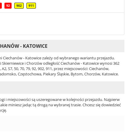
92
902
911
CHANÓW - KATOWICE
 Ciechanów - Katowice zależy od wybranego wariantu przejazdu.
ści Skierniewice i Chorzów odległość Ciechanów - Katowice wynosi 362
2, S7, 50, 70, 79, 92, 902, 911, przez miejscowości: Ciechanów,
 Radomsko, Częstochowa, Piekary Śląskie, Bytom, Chorzów, Katowice.
ogi i miejscowości są uszeregowane w kolejności przejazdu. Najpierw
jakie miniesz jadąc tą drogą na wybranej trasie. Chcesz się dowiedzieć
cję.