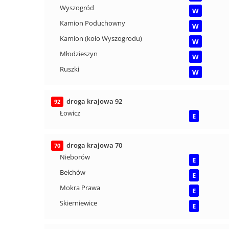
Wyszogród
W
Kamion Poduchowny
W
Kamion (koło Wyszogrodu)
W
Młodzieszyn
W
Ruszki
W
droga krajowa 92
92
Łowicz
E
droga krajowa 70
70
Nieborów
E
Bełchów
E
Mokra Prawa
E
Skierniewice
E