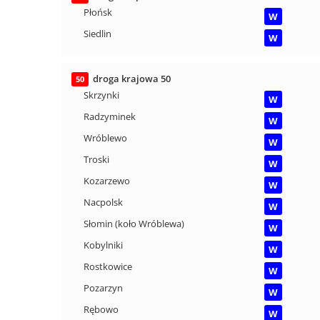
Płońsk
W
Siedlin
W
droga krajowa 50
50
Skrzynki
W
Radzyminek
W
Wróblewo
W
Troski
W
Kozarzewo
W
Nacpolsk
W
Słomin (koło Wróblewa)
W
Kobylniki
W
Rostkowice
W
Pozarzyn
W
Rębowo
W