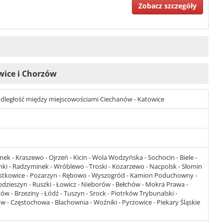
Zobacz szczegóły
ewice i Chorzów
st odległość między miejscowościami Ciechanów - Katowice
k - Kraszewo - Ojrzeń - Kicin - Wola Wodzyńska - Sochocin - Biele -
zynki - Radzyminek - Wróblewo - Troski - Kozarzewo - Nacpolsk - Słomin
Rostkowice - Pozarzyn - Rębowo - Wyszogród - Kamion Poduchowny -
zieszyn - Ruszki - Łowicz - Nieborów - Bełchów - Mokra Prawa -
ów - Brzeziny - Łódź - Tuszyn - Srock - Piotrków Trybunalski -
- Częstochowa - Blachownia - Woźniki - Pyrzowice - Piekary Śląskie