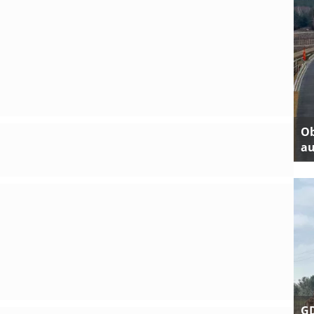
Ob
au
GD