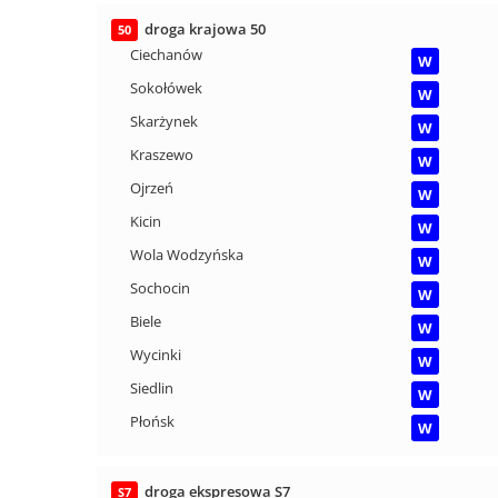
droga krajowa 50
50
Ciechanów
W
Sokołówek
W
Skarżynek
W
Kraszewo
W
Ojrzeń
W
Kicin
W
Wola Wodzyńska
W
Sochocin
W
Biele
W
Wycinki
W
Siedlin
W
Płońsk
W
droga ekspresowa S7
S7