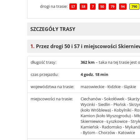
drogi na trasie:
S7
S8
7
50
79
94
790
SZCZEGÓŁY TRASY
1.
Przez drogi 50 i S7 i miejscowości Skierni
długość trasy:
362 km
– taka na tej trasie je
czas przejazdu:
4 godz. 18 min
województwa na trasie:
mazowieckie - łódzkie - śląskie
miejscowości na trasie:
Ciechanów - Sokołówek - Skarżyne
Wycinki - Siedlin - Płońsk - Skr
(koło Wróblewa) - Kobylniki - 
Kamion (koło Wyszogrodu) - Młod
Skierniewice - Łyszkowice - Stryk
Kamieńsk - Radomsko - Mykanów 
- Bytom - Chorzów - Katowice