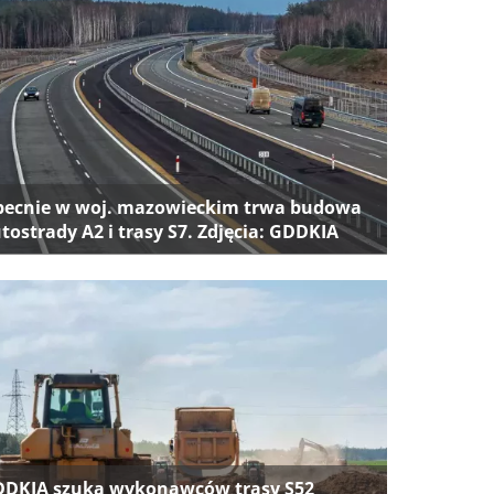
ecnie w woj. mazowieckim trwa budowa
tostrady A2 i trasy S7. Zdjęcia: GDDKIA
DKIA szuka wykonawców trasy S52