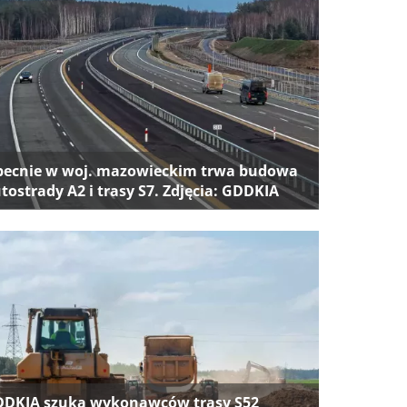
ecnie w woj. mazowieckim trwa budowa
tostrady A2 i trasy S7. Zdjęcia: GDDKIA
DKIA szuka wykonawców trasy S52