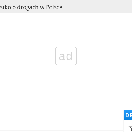
stko o drogach w Polsce
ad
DR