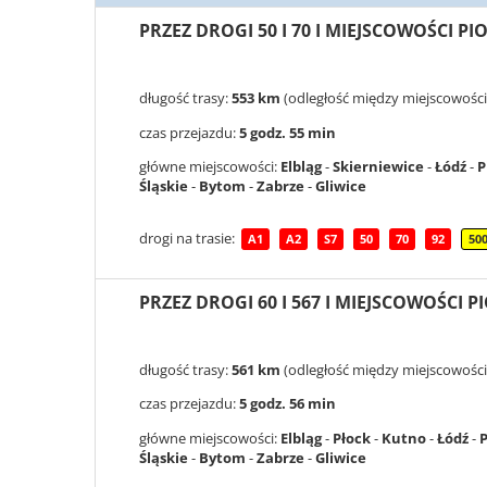
PRZEZ DROGI 50 I 70 I MIEJSCOWOŚCI 
długość trasy:
553 km
(odległość między miejscowościa
czas przejazdu:
5 godz. 55 min
główne miejscowości:
Elbląg
-
Skierniewice
-
Łódź
-
P
Śląskie
-
Bytom
-
Zabrze
-
Gliwice
drogi na trasie:
A1
A2
S7
50
70
92
50
PRZEZ DROGI 60 I 567 I MIEJSCOWOŚCI
długość trasy:
561 km
(odległość między miejscowościa
czas przejazdu:
5 godz. 56 min
główne miejscowości:
Elbląg
-
Płock
-
Kutno
-
Łódź
-
P
Śląskie
-
Bytom
-
Zabrze
-
Gliwice