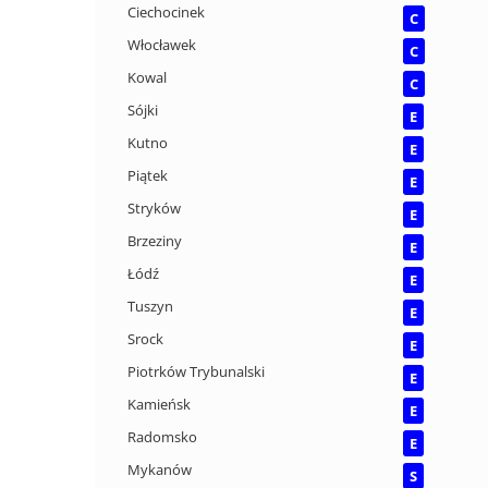
Ciechocinek
C
Włocławek
C
Kowal
C
Sójki
E
Kutno
E
Piątek
E
Stryków
E
Brzeziny
E
Łódź
E
Tuszyn
E
Srock
E
Piotrków Trybunalski
E
Kamieńsk
E
Radomsko
E
Mykanów
S