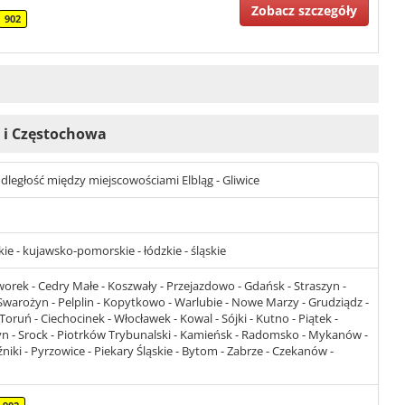
Zobacz szczegóły
902
k i Częstochowa
t odległość między miejscowościami Elbląg - Gliwice
 - kujawsko-pomorskie - łódzkie - śląskie
orek - Cedry Małe - Koszwały - Przejazdowo - Gdańsk - Straszyn -
 Swarożyn - Pelplin - Kopytkowo - Warlubie - Nowe Marzy - Grudziądz -
Toruń - Ciechocinek - Włocławek - Kowal - Sójki - Kutno - Piątek -
zyn - Srock - Piotrków Trybunalski - Kamieńsk - Radomsko - Mykanów -
iki - Pyrzowice - Piekary Śląskie - Bytom - Zabrze - Czekanów -