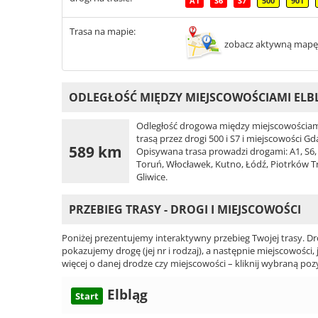
A1
S6
S7
500
901
Trasa na mapie:
zobacz aktywną mapę
ODLEGŁOŚĆ MIĘDZY MIEJSCOWOŚCIAMI ELBL
Odległość drogowa między miejscowościami 
trasą przez drogi 500 i S7 i miejscowości G
589 km
Opisywana trasa prowadzi drogami: A1, S6, S
Toruń, Włocławek, Kutno, Łódź, Piotrków T
Gliwice.
PRZEBIEG TRASY - DROGI I MIEJSCOWOŚCI
Poniżej prezentujemy interaktywny przebieg Twojej trasy. Dr
pokazujemy drogę (jej nr i rodzaj), a następnie miejscowości, 
więcej o danej drodze czy miejscowości – kliknij wybraną pozy
Elbląg
Start