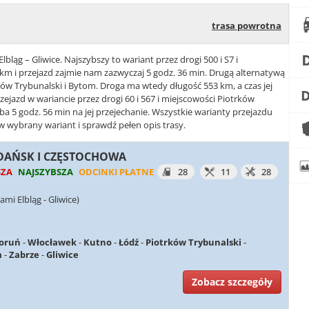
trasa powrotna
lbląg – Gliwice. Najszybszy to wariant przez drogi 500 i S7 i
m i przejazd zajmie nam zazwyczaj 5 godz. 36 min. Drugą alternatywą
trków Trybunalski i Bytom. Droga ma wtedy długość 553 km, a czas jej
rzejazd w wariancie przez drogi 60 i 567 i miejscowości Piotrków
a 5 godz. 56 min na jej przejechanie. Wszystkie warianty przejazdu
j w wybrany wariant i sprawdź pełen opis trasy.
 GDAŃSK I CZĘSTOCHOWA
SZA
NAJSZYBSZA
ODCINKI PŁATNE
28
11
28
mi Elbląg - Gliwice)
oruń
-
Włocławek
-
Kutno
-
Łódź
-
Piotrków Trybunalski
-
m
-
Zabrze
-
Gliwice
Zobacz szczegóły