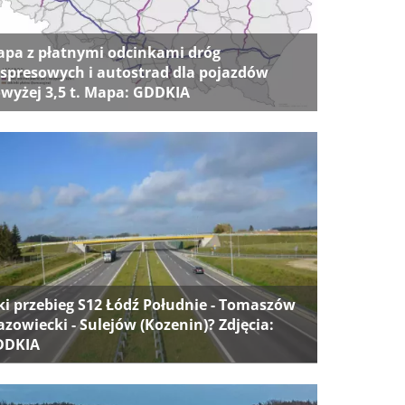
pa z płatnymi odcinkami dróg
spresowych i autostrad dla pojazdów
wyżej 3,5 t. Mapa: GDDKIA
ki przebieg S12 Łódź Południe - Tomaszów
zowiecki - Sulejów (Kozenin)? Zdjęcia:
DDKIA