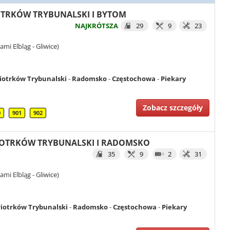
PIOTRKÓW TRYBUNALSKI I BYTOM
NAJKRÓTSZA
29
9
23
mi Elbląg - Gliwice)
iotrków Trybunalski
-
Radomsko
-
Częstochowa
-
Piekary
Zobacz szczegóły
0
901
902
 PIOTRKÓW TRYBUNALSKI I RADOMSKO
35
9
2
31
mi Elbląg - Gliwice)
iotrków Trybunalski
-
Radomsko
-
Częstochowa
-
Piekary