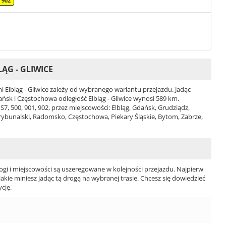
902
ĄG - GLIWICE
Elbląg - Gliwice zależy od wybranego wariantu przejazdu. Jadąc
dańsk i Częstochowa odległość Elbląg - Gliwice wynosi 589 km.
7, 500, 901, 902, przez miejscowości: Elbląg, Gdańsk, Grudziądz,
rybunalski, Radomsko, Częstochowa, Piekary Śląskie, Bytom, Zabrze,
ogi i miejscowości są uszeregowane w kolejności przejazdu. Najpierw
jakie miniesz jadąc tą drogą na wybranej trasie. Chcesz się dowiedzieć
cję.