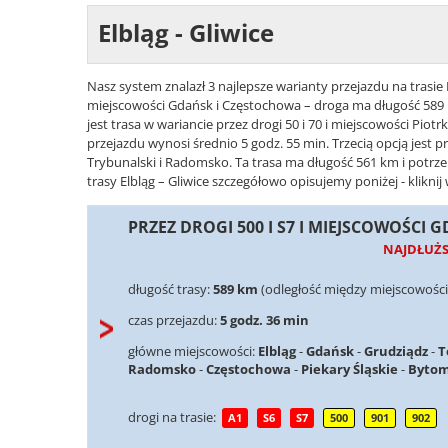
Elbląg - Gliwice
Nasz system znalazł 3 najlepsze warianty przejazdu na trasie E
miejscowości Gdańsk i Częstochowa – droga ma długość 589 k
jest trasa w wariancie przez drogi 50 i 70 i miejscowości Pio
przejazdu wynosi średnio 5 godz. 55 min. Trzecią opcją jest p
Trybunalski i Radomsko. Ta trasa ma długość 561 km i potrzeb
trasy Elbląg – Gliwice szczegółowo opisujemy poniżej - klikni
PRZEZ DROGI 500 I S7 I MIEJSCOWOŚCI
NAJDŁUŻ
długość trasy:
589 km
(odległość między miejscowościa
czas przejazdu:
5 godz. 36 min
główne miejscowości:
Elbląg
-
Gdańsk
-
Grudziądz
-
T
Radomsko
-
Częstochowa
-
Piekary Śląskie
-
Byto
drogi na trasie:
A1
S6
S7
500
901
902