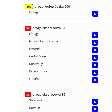
droga wojewódzka 500
500
Elbląg
N
droga ekspresowa S7
S7
Elbląg
N
Nowy Dwór Gdański
G
Dworek
G
Cedry Małe
G
Koszwały
G
Przejazdowo
G
Gdańsk
G
droga ekspresowa S6
S6
Straszyn
G
Kowale
G