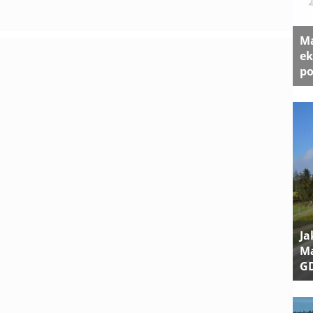
Ma
ek
po
Ja
Ma
G