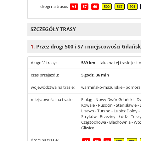
drogi na trasie:
A1
S7
60
500
567
901
SZCZEGÓŁY TRASY
1.
Przez drogi 500 i S7 i miejscowości Gdańs
długość trasy:
589 km
– taka na tej trasie jes
czas przejazdu:
5 godz. 36 min
województwa na trasie:
warmińsko-mazurskie - pomorskie
miejscowości na trasie:
Elbląg - Nowy Dwór Gdański - Dw
Kowale - Rusocin - Stanisławie -
Lisewo - Turzno - Lubicz Dolny - 
Stryków - Brzeziny - Łódź - Tus
Częstochowa - Blachownia - Woźn
Gliwice
drogi na trasie: