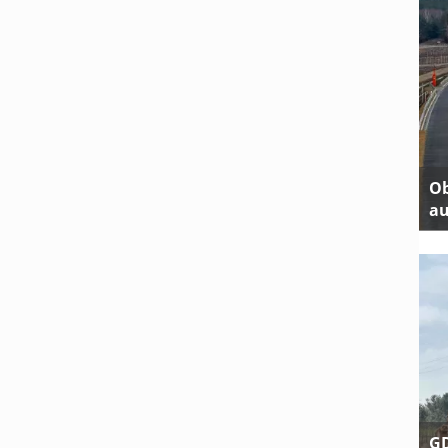
Ob
au
GD