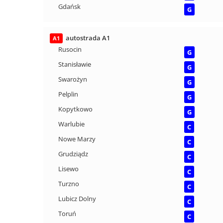
Gdańsk
G
autostrada A1
A1
Rusocin
G
Stanisławie
G
Swarożyn
G
Pelplin
G
Kopytkowo
G
Warlubie
C
Nowe Marzy
C
Grudziądz
C
Lisewo
C
Turzno
C
Lubicz Dolny
C
Toruń
C