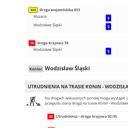
droga wojewódzka 933
933
Mszana
S
Wodzisław Śląski
S
droga krajowa 78
78
Wodzisław Śląski
S
Wodzisław Śląski
Koniec
UTRUDNIENIA NA TRASIE KONIN - WODZISŁ
Na drogach wskazanych poniżej mogą wystąpić ut
przejazdu daną drogą na trasie Konin - Wodzisław
Utrudnienia - droga krajowa 92 (9)
92