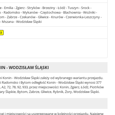
- Emilia - Zgierz - Stryków - Brzeziny - Łódź - Tuszyn - Srock -
k - Radomsko - Mykanów - Częstochowa - Blachownia - Woźniki -
tom - Zabrze - Czekanów - Gliwice - Knurów - Czerwionka-Leszczyny -
y - Mszana - Wodzisław Śląski
33
IN - WODZISŁAW ŚLĄSKI
 Konin - Wodzisław Śląski zależy od wybranego wariantu przejazdu.
ości Radomsko i Bytom odległość Konin - Wodzisław Śląski wynosi 377
2, 72, 78, 92, 933, przez miejscowości: Konin, Zgierz, Łódź, Piotrków
y Śląskie, Bytom, Zabrze, Gliwice, Rybnik, Żory, Wodzisław Śląski.
ogi i miejscowości są uszeregowane w kolejności przejazdu. Najpierw