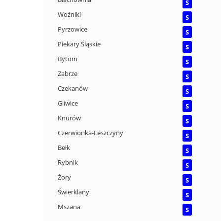
S
Woźniki
S
Pyrzowice
S
Piekary Śląskie
S
Bytom
S
Zabrze
S
Czekanów
S
Gliwice
S
Knurów
S
Czerwionka-Leszczyny
S
Bełk
S
Rybnik
S
Żory
S
Świerklany
S
Mszana
S