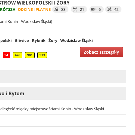
OSTRÓW WIELKOPOLSKI I ŻORY
KRÓTSZA
ODCINKI PŁATNE
83
21
6
42
ami Konin - Wodzisław Śląski)
polski
-
Gliwice
-
Rybnik
-
Żory
-
Wodzisław Śląski
Zobacz szczegóły
94
426
901
933
ko i Bytom
t odległość między miejscowościami Konin - Wodzisław Śląski