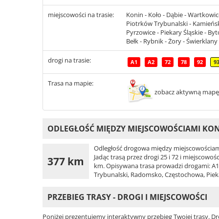
miejscowości na trasie:
Konin - Koło - Dąbie - Wartkowice 
Piotrków Trybunalski - Kamieńs
Pyrzowice - Piekary Śląskie - By
Bełk - Rybnik - Żory - Świerklan
drogi na trasie:
A1
A2
72
78
92
9
Trasa na mapie:
zobacz aktywną mapę
ODLEGŁOŚĆ MIĘDZY MIEJSCOWOŚCIAMI KON
Odległość drogowa między miejscowościami
Jadąc trasą przez drogi 25 i 72 i miejscow
377 km
km. Opisywana trasa prowadzi drogami: A1, A
Trybunalski, Radomsko, Częstochowa, Piekar
PRZEBIEG TRASY - DROGI I MIEJSCOWOŚCI
Poniżej prezentujemy interaktywny przebieg Twojej trasy. Dr