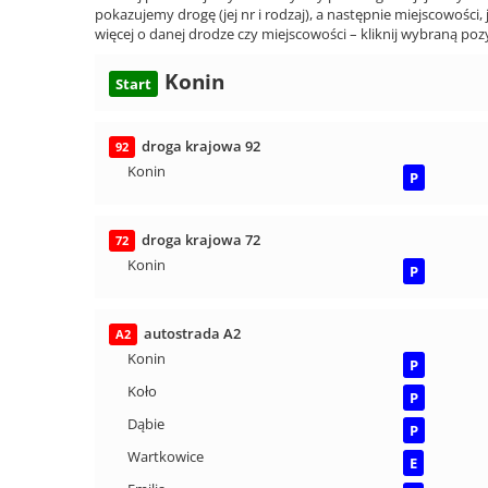
pokazujemy drogę (jej nr i rodzaj), a następnie miejscowości, 
więcej o danej drodze czy miejscowości – kliknij wybraną pozy
Konin
Start
droga krajowa 92
92
Konin
P
droga krajowa 72
72
Konin
P
autostrada A2
A2
Konin
P
Koło
P
Dąbie
P
Wartkowice
E