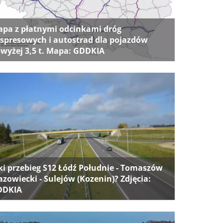
pa z płatnymi odcinkami dróg
spresowych i autostrad dla pojazdów
wyżej 3,5 t. Mapa: GDDKIA
ki przebieg S12 Łódź Południe - Tomaszów
zowiecki - Sulejów (Kozenin)? Zdjęcia:
DDKIA