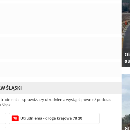
Ob
au
AW ŚLĄSKI
rudnienia – sprawdź, czy utrudnienia wystąpią również podczas
 Śląski.
Utrudnienia - droga krajowa 78 (9)
78
GD