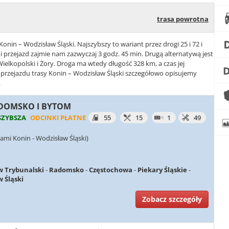
trasa powrotna
Konin – Wodzisław Śląski. Najszybszy to wariant przez drogi 25 i 72 i
przejazd zajmie nam zazwyczaj 3 godz. 45 min. Drugą alternatywą jest
Wielkopolski i Żory. Droga ma wtedy długość 328 km, a czas jej
 przejazdu trasy Konin – Wodzisław Śląski szczegółowo opisujemy
.
RADOMSKO I BYTOM
SZYBSZA
ODCINKI PŁATNE
55
15
1
49
ami Konin - Wodzisław Śląski)
w Trybunalski
-
Radomsko
-
Częstochowa
-
Piekary Śląskie
-
 Śląski
Zobacz szczegóły