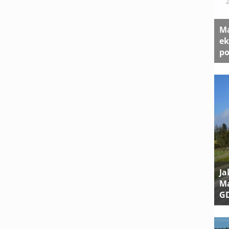
Ma
ek
po
Ja
Ma
G