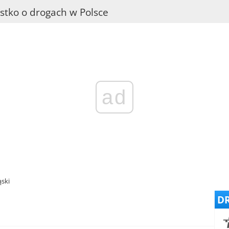
stko o drogach w Polsce
ad
ąski
DR