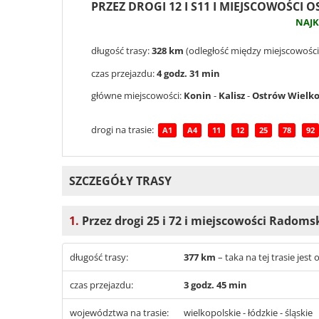
PRZEZ DROGI 12 I S11 I MIEJSCOWOŚCI 
NAJ
długość trasy:
328 km
(odległość między miejscowości
czas przejazdu:
4 godz. 31 min
główne miejscowości:
Konin
-
Kalisz
-
Ostrów Wielko
drogi na trasie:
A1
A4
11
12
25
78
92
SZCZEGÓŁY TRASY
1.
Przez drogi 25 i 72 i miejscowości Radoms
długość trasy:
377 km
– taka na tej trasie jes
czas przejazdu:
3 godz. 45 min
województwa na trasie:
wielkopolskie - łódzkie - śląskie