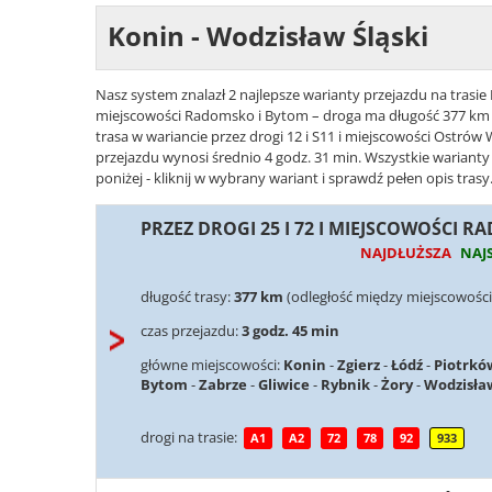
Konin - Wodzisław Śląski
Nasz system znalazł 2 najlepsze warianty przejazdu na trasie 
miejscowości Radomsko i Bytom – droga ma długość 377 km i 
trasa w wariancie przez drogi 12 i S11 i miejscowości Ostrów 
przejazdu wynosi średnio 4 godz. 31 min. Wszystkie warianty
poniżej - kliknij w wybrany wariant i sprawdź pełen opis trasy
PRZEZ DROGI 25 I 72 I MIEJSCOWOŚCI 
NAJDŁUŻSZA
NAJ
długość trasy:
377 km
(odległość między miejscowości
czas przejazdu:
3 godz. 45 min
główne miejscowości:
Konin
-
Zgierz
-
Łódź
-
Piotrkó
Bytom
-
Zabrze
-
Gliwice
-
Rybnik
-
Żory
-
Wodzisław
drogi na trasie:
A1
A2
72
78
92
933