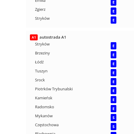
Emilia
E
Zgierz
E
Stryków
E
autostrada A1
A1
Stryków
E
Brzeziny
E
Łódź
E
Tuszyn
E
Srock
E
Piotrków Trybunalski
E
Kamieńsk
E
Radomsko
E
Mykanów
S
Częstochowa
S
Blachownia